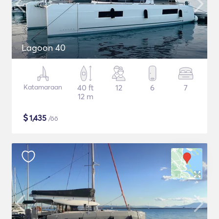
Lagoon 40
Katamaraan
40 ft
12
6
7
12 m
$
1,435
/öö