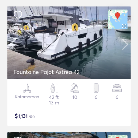
Fountaine Pajot Astrea 42
Katamaraan
42 ft
10
6
6
13 m
$
1,131
/öö