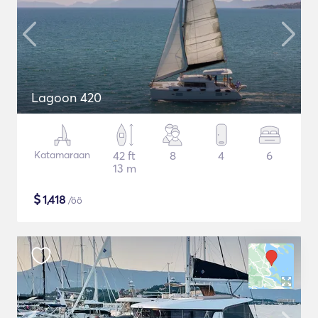
Lagoon 420
Katamaraan
42 ft
8
4
6
13 m
$
1,418
/öö