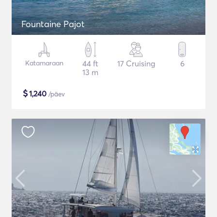
Fountaine Pajot
Katamaraan
44 ft
17 Cruising
6
13 m
$
1,240
/päev