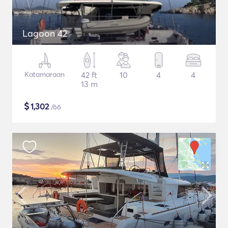
Lagoon 42
Katamaraan
42 ft
10
4
4
13 m
$
1,302
/öö