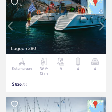
Lagoon 380
Katamaraan
38 ft
8
4
4
12 m
$
826
/öö