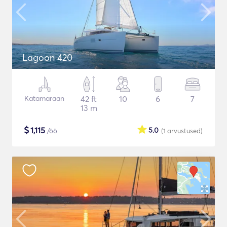
Lagoon 420
Katamaraan
42 ft
10
6
7
13 m
$
1,115
5.0
/öö
(1
arvustused
)