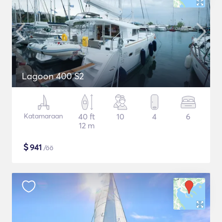
Lagoon 400 S2
Katamaraan
40 ft
10
4
6
12 m
$
941
/öö