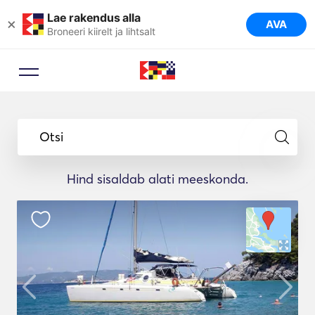
Lae rakendus alla
×
AVA
Broneeri kiirelt ja lihtsalt
Otsi
Hind sisaldab alati meeskonda.