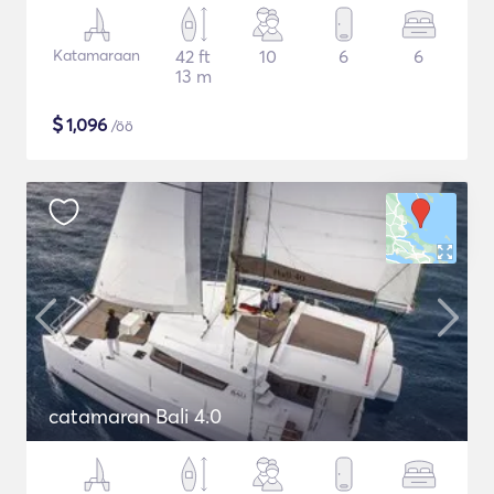
Katamaraan
42 ft
10
6
6
13 m
$
1,096
/öö
catamaran Bali 4.0