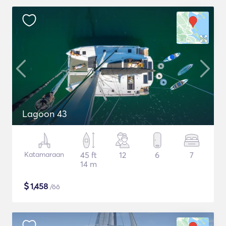
Lagoon 43
Katamaraan
45 ft
12
6
7
14 m
$
1,458
/öö