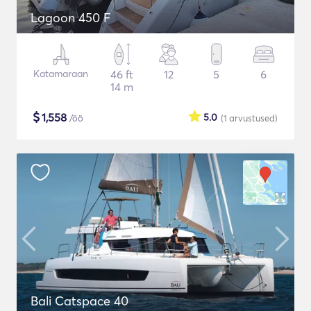
Lagoon 450 F
Katamaraan
46 ft
12
5
6
14 m
$
1,558
5.0
/öö
(1
arvustused
)
Bali Catspace 40