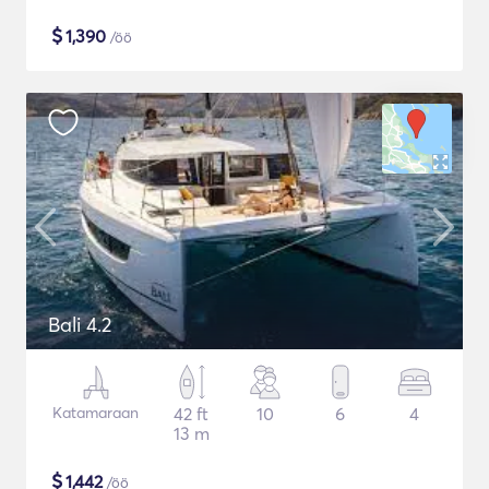
$
1,390
/öö
Bali 4.2
Katamaraan
42 ft
10
6
4
13 m
$
1,442
/öö