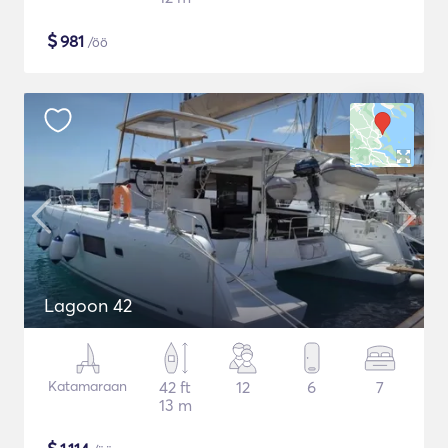
$
981
/öö
Lagoon 42
Katamaraan
42 ft
12
6
7
13 m