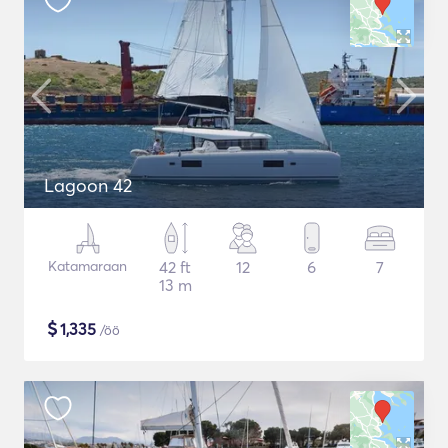
Lagoon 42
Katamaraan
42 ft
12
6
7
13 m
$
1,335
/öö