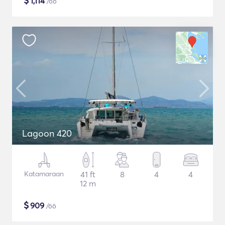
$
1,114
/öö
Lagoon 420
Katamaraan
41 ft
8
4
4
12 m
$
909
/öö