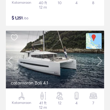
Katamaraan
40 ft
10
4
8
12 m
$
1,251
/öö
catamaran Bali 4.1
Katamaraan
41 ft
12
4
7
12 m