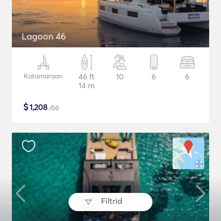
Lagoon 46
Katamaraan
46 ft
10
6
6
14 m
$
1,208
/öö
Filtrid