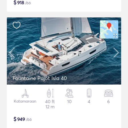
$
918
/öö
Fountaine Pajot Isla 40
Katamaraan
40 ft
10
4
6
12 m
$
949
/öö