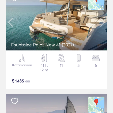
Fountaine Pajot New 41 (2027)
Katamaraan
41 ft
11
5
6
12 m
$
1,435
/öö