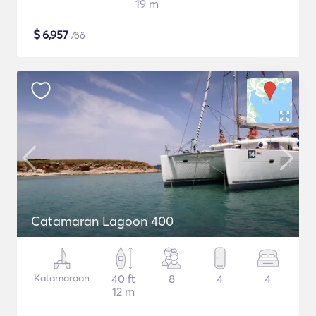
19 m
$
6,957
/öö
Catamaran Lagoon 400
Katamaraan
40 ft
8
4
4
12 m