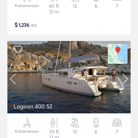
Katamaraan
40 ft
12
6
7
12 m
$
1,236
/öö
Lagoon 400 S2
Katamaraan
39 ft
12
6
7
12 m