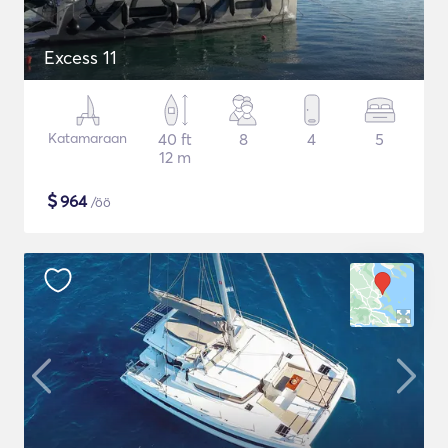
Excess 11
Katamaraan
40 ft
8
4
5
12 m
$
964
/öö