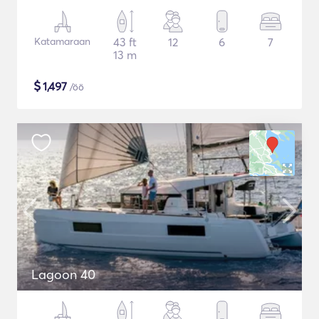
Katamaraan
43 ft
12
6
7
13 m
$
1,497
/öö
Lagoon 40