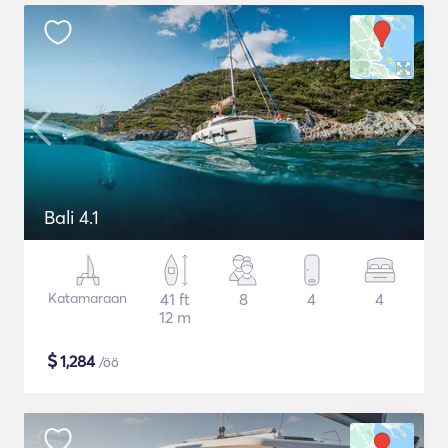
Bali 4.1
Katamaraan
41 ft
8
4
4
12 m
$
1,284
/öö