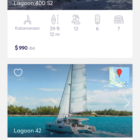
Lagoon 400 S2
Katamaraan
39 ft
12
6
7
12 m
$
990
/öö
Lagoon 42