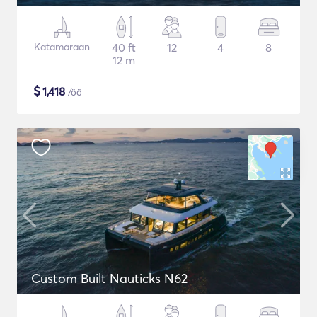
Katamaraan
40 ft
12
4
8
12 m
$
1,418
/öö
Custom Built Nauticks N62