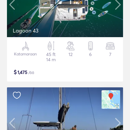
Lagoon 43
Katamaraan
45 ft
12
6
7
14 m
$
1,475
/öö