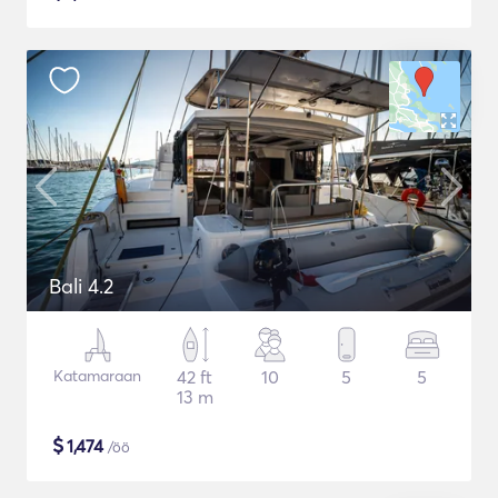
Bali 4.2
Katamaraan
42 ft
10
5
5
13 m
$
1,474
/öö