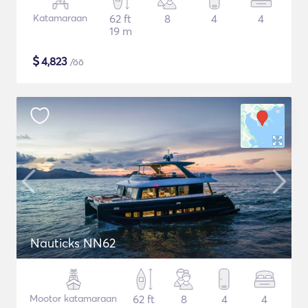
Katamaraan
62 ft
8
4
4
19 m
$
4,823
/öö
Nauticks NN62
Mootor katamaraan
62 ft
8
4
4