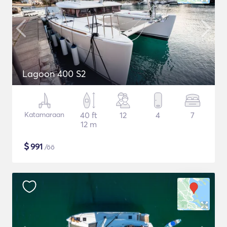
Lagoon 400 S2
Katamaraan
40 ft
12
4
7
12 m
$
991
/öö