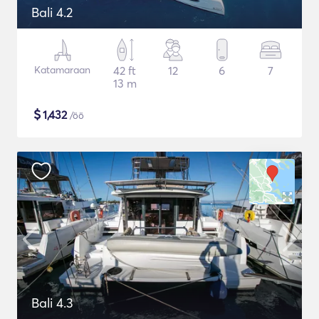
Bali 4.2
Katamaraan
42 ft
12
6
7
13 m
$
1,432
/öö
Bali 4.3