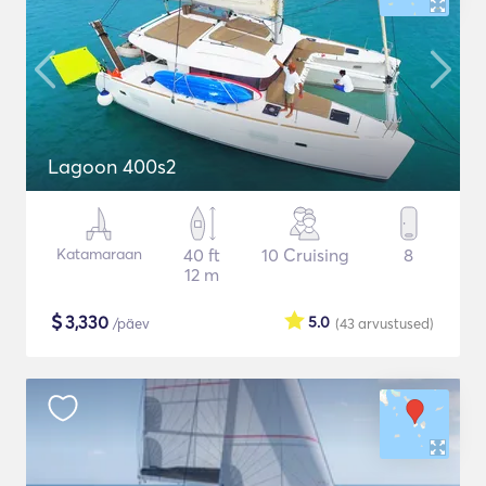
Lagoon 400s2
Katamaraan
40 ft
10 Cruising
8
12 m
$
3,330
5.0
/päev
(43
arvustused
)