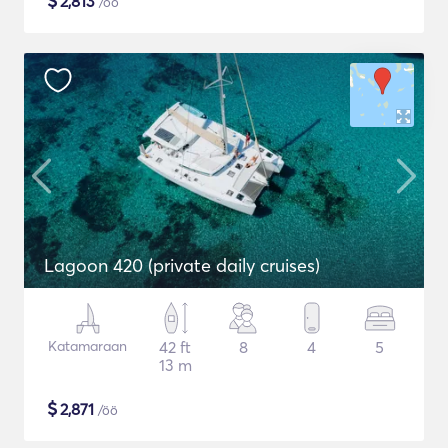
$
2,813
/öö
Lagoon 420 (private daily cruises)
Katamaraan
42 ft
8
4
5
13 m
$
2,871
/öö