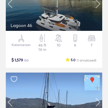
Lagoon 46
Katamaraan
46 ft
10
6
7
14 m
$
1,579
5.0
/öö
(1
arvustused
)