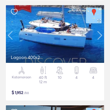
Lagoon 400s2
Katamaraan
40 ft
10
4
4
12 m
$
1,952
/öö