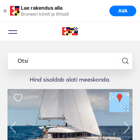
Lae rakendus alla
×
AVA
Broneeri kiirelt ja lihtsalt
Otsi
Hind sisaldab alati meeskonda.