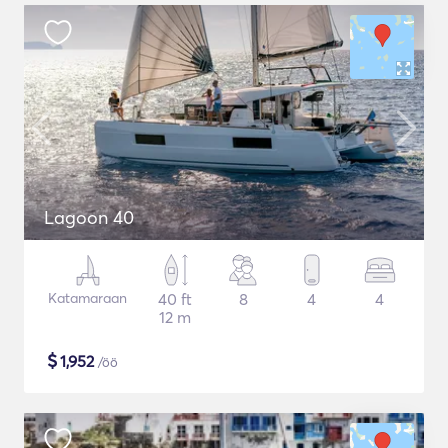
Lagoon 40
Katamaraan
40 ft
8
4
4
12 m
$
1,952
/öö