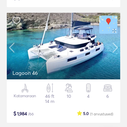
Lagoon 46
Katamaraan
46 ft
10
4
6
14 m
$
1,984
5.0
/öö
(1
arvustused
)