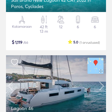
Sail Brand New Lagoon 42 CAT 2022 in
Paros, Cyclades
Katamaraan
42 ft
12
6
6
13 m
$
1,119
5.0
/öö
(1
arvustused
)
Lagoon 46