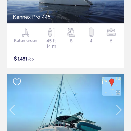
Kennex Pro 445
Katamaraan
45 ft
8
4
6
14 m
$
1,481
/öö