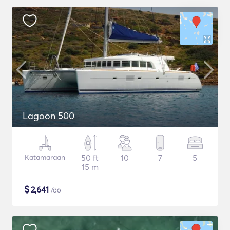
Lagoon 500
Katamaraan
50 ft
10
7
5
15 m
$
2,641
/öö