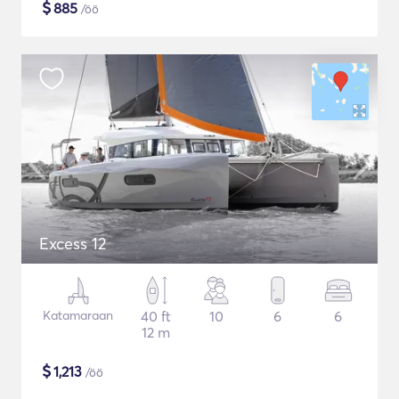
$
885
/öö
Excess 12
Katamaraan
40 ft
10
6
6
12 m
$
1,213
/öö