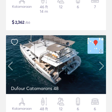
Katamaraan
46 ft
12
6
7
14 m
$
2,362
/öö
Dufour Catamarans 48
Katamaraan
48 ft
12
6
6