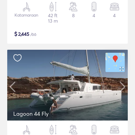
Katamaraan
42 ft
8
4
4
13 m
$
2,445
/öö
Lagoon 44 Fly