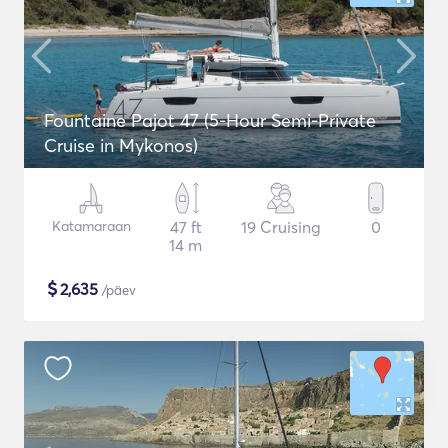
Fountaine Pajot 47 (5-Hour Semi-Private
Cruise in Mykonos)
Katamaraan
47 ft
19 Cruising
0
14 m
$
2,635
/päev