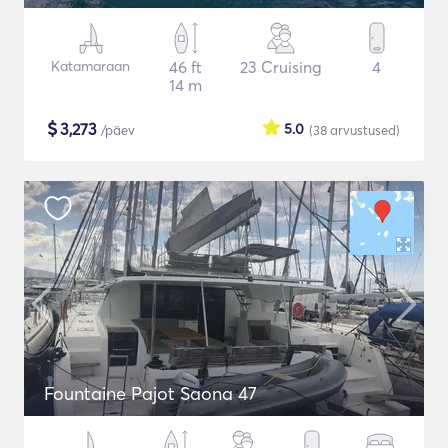
Katamaraan
46 ft
23 Cruising
4
14 m
$
3,273
5.0
/päev
(38
arvustused
)
Fountaine Pajot Saona 47