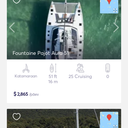
Fountaine Pajot Aura 51
Katamaraan
51 ft
25 Cruising
0
16 m
$
2,865
/päev