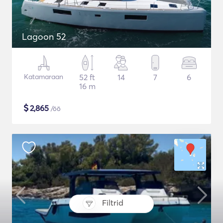
Lagoon 52
Katamaraan
52 ft
14
7
6
16 m
$
2,865
/öö
Filtrid