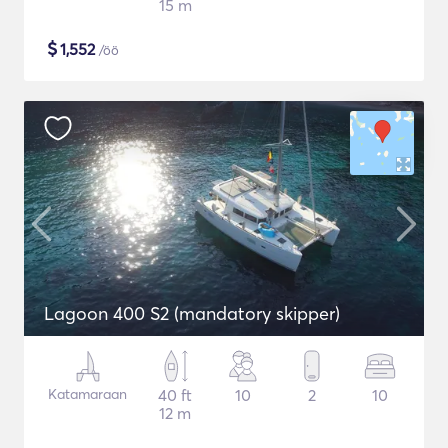
15 m
$
1,552
/öö
Lagoon 400 S2 (mandatory skipper)
Katamaraan
40 ft
10
2
10
12 m