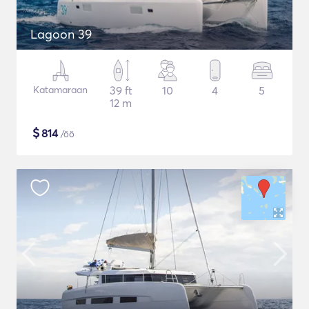
Lagoon 39
Katamaraan
39 ft
10
4
5
12 m
$
814
/öö