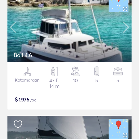
Bali 4.6
Katamaraan
47 ft
10
5
5
14 m
$
1,976
/öö