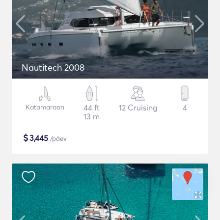
Nautitech 2008
Katamaraan
44 ft
12 Cruising
4
13 m
$
3,445
/päev