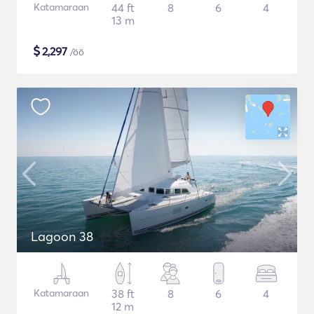
Katamaraan
44 ft
8
6
4
13 m
$
2,297
/öö
Lagoon 38
Katamaraan
38 ft
8
6
4
12 m