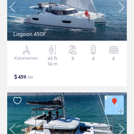
Lagoon 450F
Katamaraan
45 ft
8
4
4
14 m
$
459
/öö