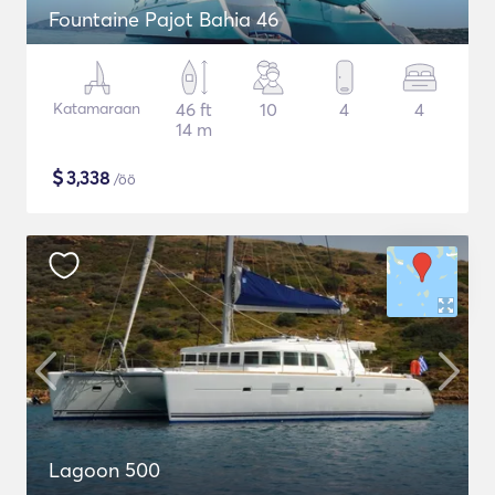
Fountaine Pajot Bahia 46
Katamaraan
46 ft
10
4
4
14 m
$
3,338
/öö
Lagoon 500