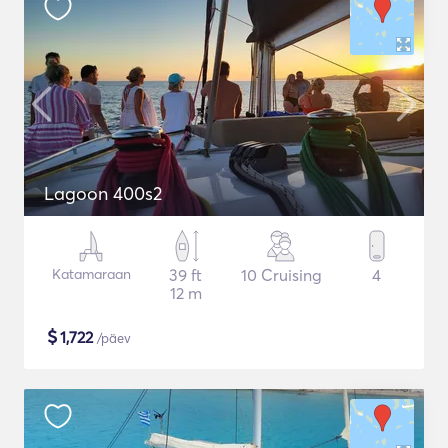
Lagoon 400s2
Katamaraan
39 ft
10 Cruising
4
12 m
$
1,722
/päev