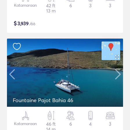
Katamaraan
42 ft
6
3
3
13 m
$
3,939
/öö
Fountaine Pajot Bahia 46
Katamaraan
46 ft
6
4
3
14 m