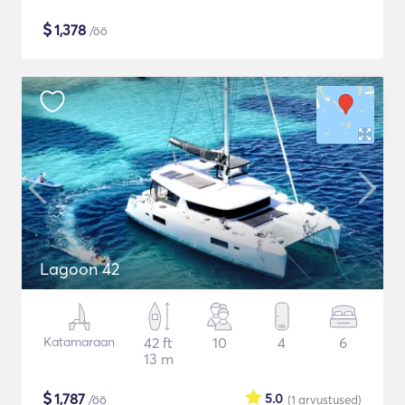
$
1,378
/öö
Lagoon 42
Katamaraan
42 ft
10
4
6
13 m
$
1,787
5.0
/öö
(1
arvustused
)