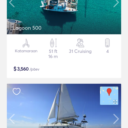
Lagoon 500
Katamaraan
51 ft
31 Cruising
4
16 m
$
3,560
/päev