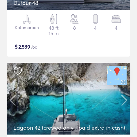
Dufour 48
Katamaraan
48 ft
8
4
4
15 m
$
2,539
/öö
Lagoon 42 (crewed only - paid extra in cash)