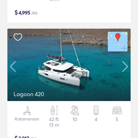
$
4,995
/öö
Lagoon 420
Katamaraan
42 ft
10
4
5
13 m