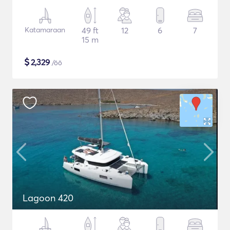
Katamaraan
49 ft
12
6
7
15 m
$
2,329
/öö
Lagoon 420