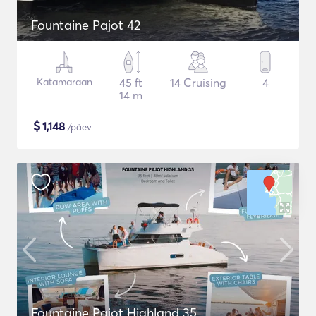
Fountaine Pajot 42
Katamaraan
45 ft
14 Cruising
4
14 m
$
1,148
/päev
Fountaine Pajot Highland 35