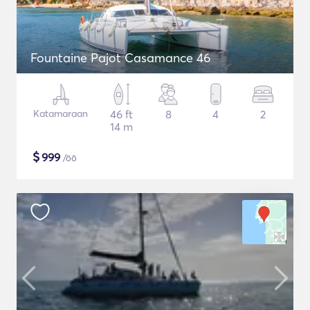
Fountaine Pajot Casamance 46
Katamaraan
46 ft
8
4
2
14 m
$
999
/öö