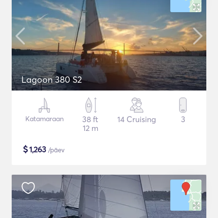
Lagoon 380 S2
Katamaraan
38 ft
14 Cruising
3
12 m
$
1,263
/päev