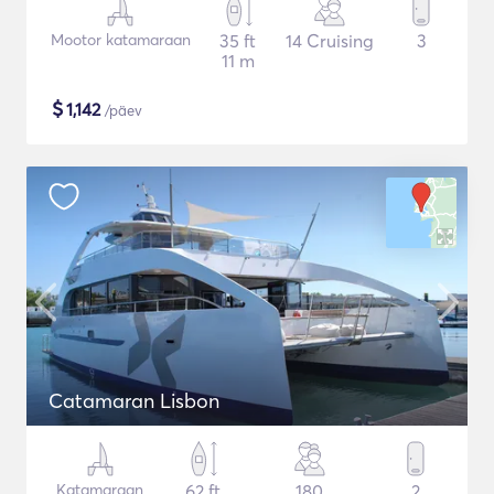
Mootor katamaraan
35 ft
14 Cruising
3
11 m
$
1,142
/päev
Catamaran Lisbon
Katamaraan
62 ft
180
2