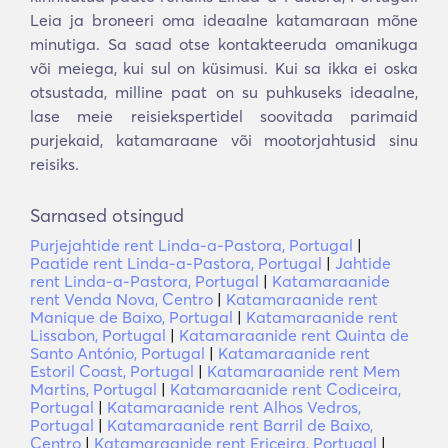
Leia ja broneeri oma ideaalne katamaraan mõne
minutiga. Sa saad otse kontakteeruda omanikuga
või meiega, kui sul on küsimusi. Kui sa ikka ei oska
otsustada, milline paat on su puhkuseks ideaalne,
lase meie reisiekspertidel soovitada parimaid
purjekaid, katamaraane või mootorjahtusid sinu
reisiks.
Sarnased otsingud
Purjejahtide rent Linda-a-Pastora, Portugal
|
Paatide rent Linda-a-Pastora, Portugal
|
Jahtide
rent Linda-a-Pastora, Portugal
|
Katamaraanide
rent Venda Nova, Centro
|
Katamaraanide rent
Manique de Baixo, Portugal
|
Katamaraanide rent
Lissabon, Portugal
|
Katamaraanide rent Quinta de
Santo António, Portugal
|
Katamaraanide rent
Estoril Coast, Portugal
|
Katamaraanide rent Mem
Martins, Portugal
|
Katamaraanide rent Codiceira,
Portugal
|
Katamaraanide rent Alhos Vedros,
Portugal
|
Katamaraanide rent Barril de Baixo,
Centro
|
Katamaraanide rent Ericeira, Portugal
|