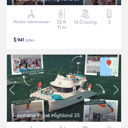
Mootor katamaraan
35 ft
14 Cruising
3
11 m
$
941
/päev
Fountaine Pajot Highland 35