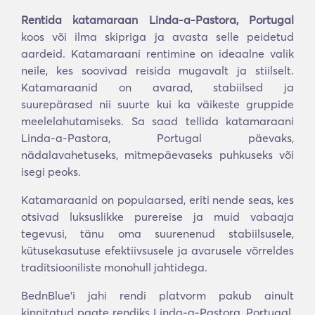
Rentida katamaraan Linda-a-Pastora, Portugal
koos või ilma skipriga ja avasta selle peidetud
aardeid. Katamaraani rentimine on ideaalne valik
neile, kes soovivad reisida mugavalt ja stiilselt.
Katamaraanid on avarad, stabiilsed ja
suurepärased nii suurte kui ka väikeste gruppide
meelelahutamiseks. Sa saad tellida katamaraani
Linda-a-Pastora, Portugal päevaks,
nädalavahetuseks, mitmepäevaseks puhkuseks või
isegi peoks.
Katamaraanid on populaarsed, eriti nende seas, kes
otsivad luksuslikke purereise ja muid vabaaja
tegevusi, tänu oma suurenenud stabiilsusele,
kütusekasutuse efektiivsusele ja avarusele võrreldes
traditsiooniliste monohull jahtidega.
BednBlue’i jahi rendi platvorm pakub ainult
kinnitatud paate rendiks Linda-a-Pastora, Portugal.