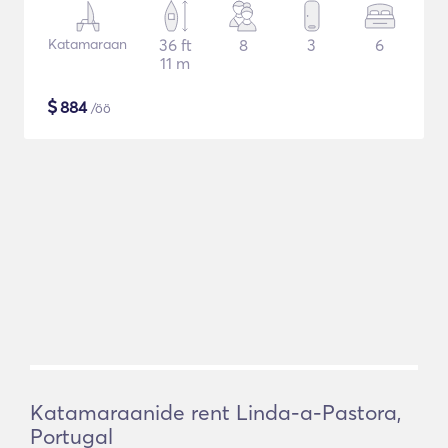
Katamaraan
36 ft
8
3
6
11 m
$
884
/öö
Katamaraanide rent Linda-a-Pastora,
Portugal