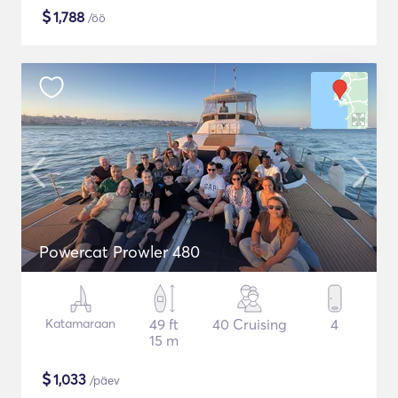
$
1,788
/öö
Powercat Prowler 480
Katamaraan
49 ft
40 Cruising
4
15 m
$
1,033
/päev