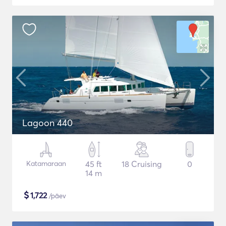
Lagoon 440
Katamaraan
45 ft
18 Cruising
0
14 m
$
1,722
/päev