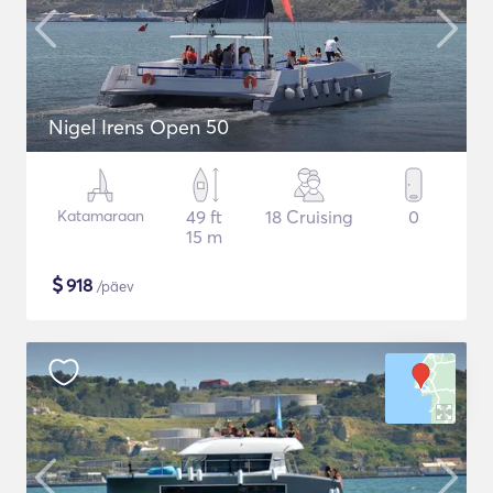
Nigel Irens Open 50
Katamaraan
49 ft
18 Cruising
0
15 m
$
918
/päev