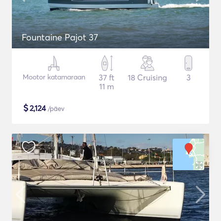
Fountaine Pajot 37
Mootor katamaraan
37 ft
18 Cruising
3
11 m
$
2,124
/päev