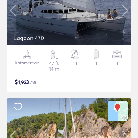
Lagoon 470
Katamaraan
47 ft
14
4
4
14 m
$
1,923
/öö