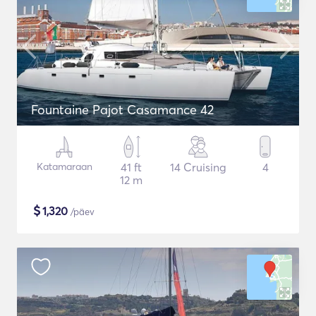
Fountaine Pajot Casamance 42
Katamaraan
41 ft
14 Cruising
4
12 m
$
1,320
/päev