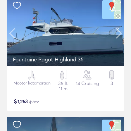
Fountaine Pagot Highland 35
Mootor katamaraan
35 ft
14 Cruising
3
11 m
$
1,263
/päev