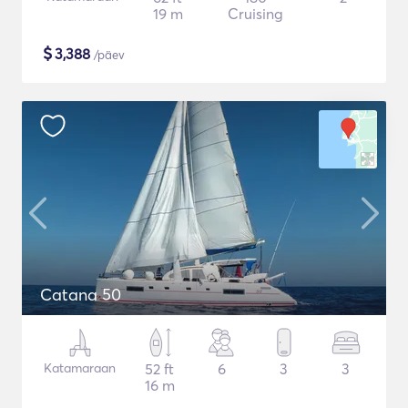
19 m
Cruising
$
3,388
/päev
Catana 50
Katamaraan
52 ft
6
3
3
16 m