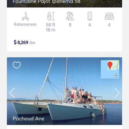
Fountaine Pajot Ipanema 58
Katamaraan
58 ft
8
4
4
18 m
$
8,269
/öö
Pachoud Ane