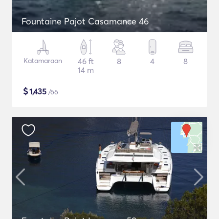
Fountaine Pajot Casamance 46
Katamaraan
46 ft
8
4
8
14 m
$
1,435
/öö