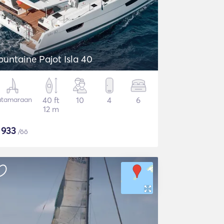
ountaine Pajot Isla 40
atamaraan
40 ft
10
4
6
12 m
$
933
/öö