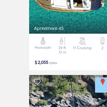
Apreamare 45
Mootorjaht
39 ft
11 Cruising
2
12 m
$
2,055
/päev