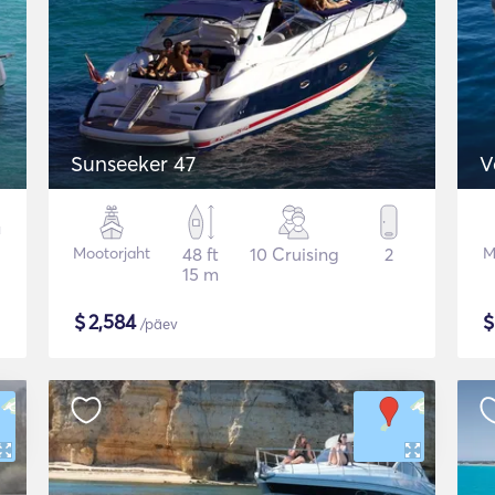
Sunseeker 47
V
Mootorjaht
48 ft
10 Cruising
2
M
15 m
$
2,584
/päev