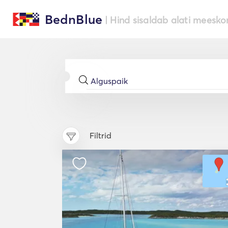
BednBlue
| Hind sisaldab alati meesko
Filtrid