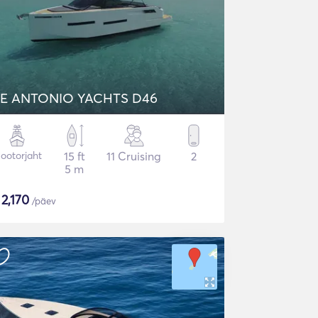
E ANTONIO YACHTS D46
ootorjaht
15 ft
11 Cruising
2
5 m
$
2,170
/päev