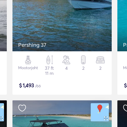
Pershing 37
P
Mootorjaht
37 ft
4
2
2
Mo
11 m
$
1,493
/öö