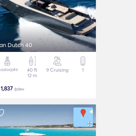
an Dutch 40
ootorjaht
40 ft
9 Cruising
1
12 m
$
1,837
/päev