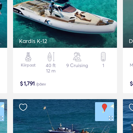
Kardis K-12
D
Kiirpaat
40 ft
9 Cruising
1
M
12 m
$
1,791
/päev