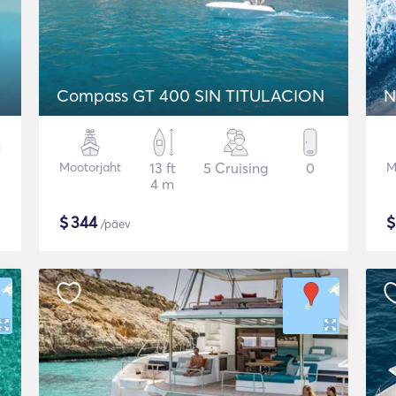
Compass GT 400 SIN TITULACION
N
Mootorjaht
13 ft
5 Cruising
0
M
4 m
$
344
/päev