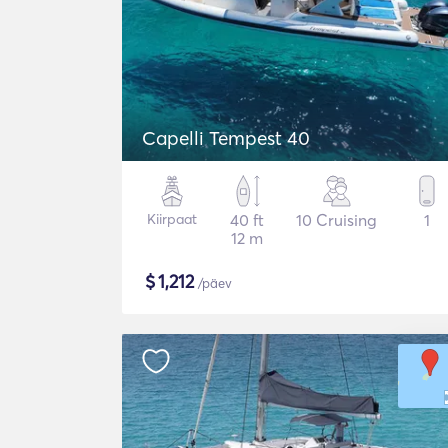
Capelli Tempest 40
Kiirpaat
40 ft
10 Cruising
1
12 m
$
1,212
/päev