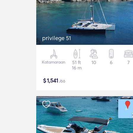
privilege 51
Katamaraan
51 ft
10
6
7
16 m
$
1,541
/öö