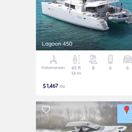
Lagoon 450
Katamaraan
45 ft
8
6
6
14 m
$
1,467
/öö