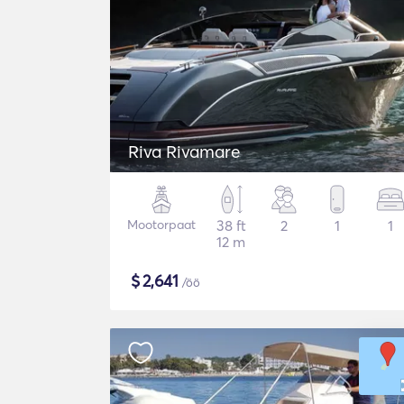
Riva Rivamare
Mootorpaat
38 ft
2
1
1
12 m
$
2,641
/öö