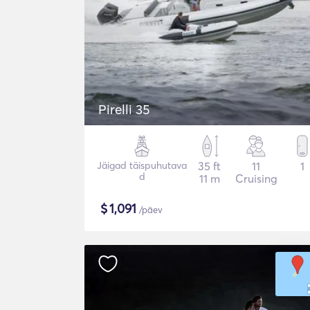
Pirelli 35
Jäigad täispuhutava
35 ft
11
1
d
11 m
Cruising
$
1,091
/päev