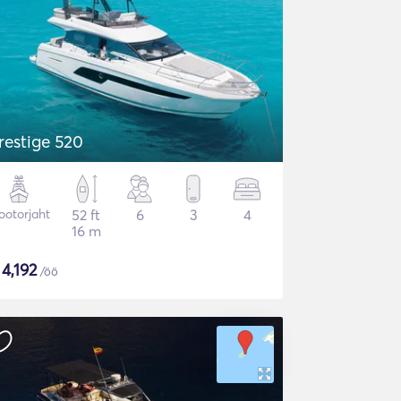
restige 520
otorjaht
52 ft
6
3
4
16 m
$
4,192
/öö