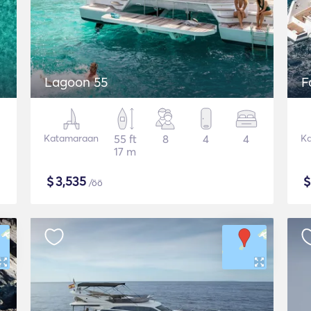
Lagoon 55
F
Katamaraan
55 ft
8
4
4
K
17 m
$
3,535
/öö