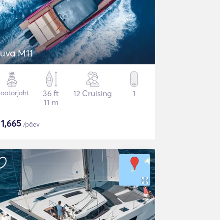
uva M11
ootorjaht
36 ft
12 Cruising
1
11 m
$
1,665
/päev