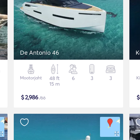
De Antonio 46
K
Mootorjaht
48 ft
6
3
3
K
15 m
$
2,986
/öö