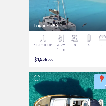
Lagoon 450 F
Katamaraan
46 ft
8
4
6
14 m
$
1,556
/öö