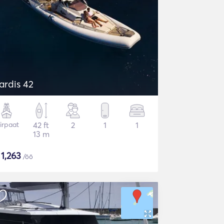
ardis 42
iirpaat
42 ft
2
1
1
13 m
$
1,263
/öö