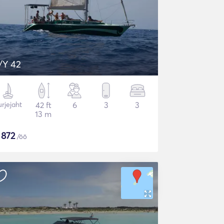
/Y 42
rjejaht
42 ft
6
3
3
13 m
$
872
/öö