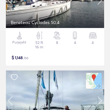
Beneteau Cyclades 50.4
Purjejaht
52 ft
8
4
4
16 m
$
1,148
/öö