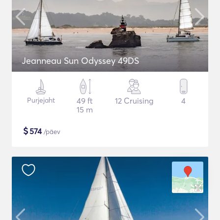
Jeanneau Sun Odyssey 49DS
Purjejaht
49 ft
12 Cruising
4
15 m
$
574
/päev