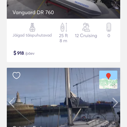
Vanguard DR 760
Jäigad täispuhutavad
25 ft
12 Cruising
0
8 m
$
918
/päev