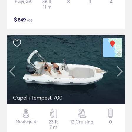
Purjejaht
36 ft
8
3
4
11 m
$
849
/öö
Capelli Tempest 700
Mootorjaht
23 ft
12 Cruising
0
7 m