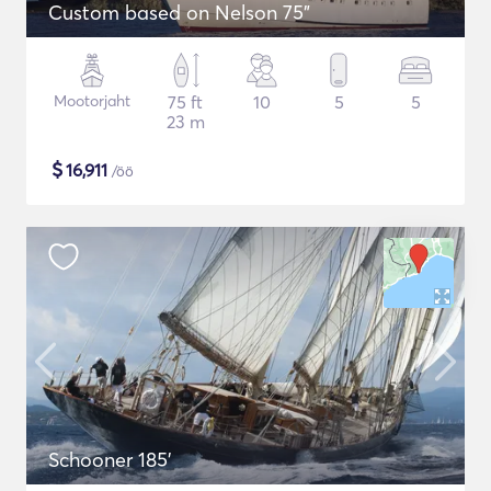
Custom based on Nelson 75"
Mootorjaht
75 ft
10
5
5
23 m
$
16,911
/öö
Schooner 185'