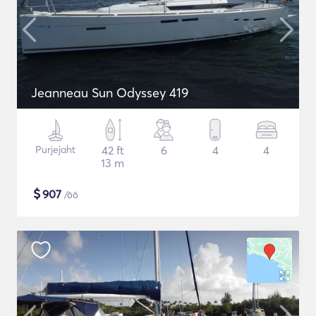
Jeanneau Sun Odyssey 419
Purjejaht
42 ft
6
4
4
13 m
$
907
/öö