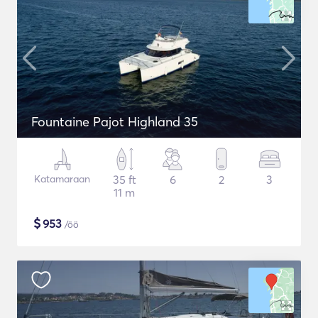
Fountaine Pajot Highland 35
Katamaraan
35 ft
6
2
3
11 m
$
953
/öö