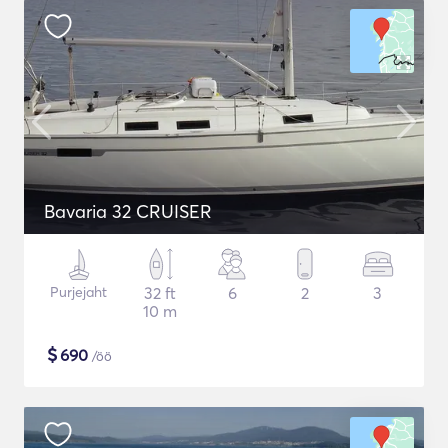
Bavaria 32 CRUISER
Purjejaht
32 ft
6
2
3
10 m
$
690
/öö