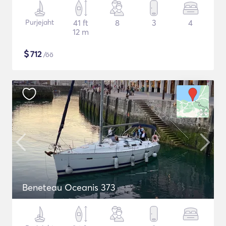
Purjejaht
41 ft
8
3
4
12 m
$
712
/öö
Beneteau Oceanis 373