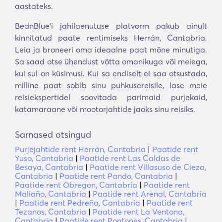
aastateks.
BednBlue'i jahilaenutuse platvorm pakub ainult
kinnitatud paate rentimiseks Herrán, Cantabria.
Leia ja broneeri oma ideaalne paat mõne minutiga.
Sa saad otse ühendust võtta omanikuga või meiega,
kui sul on küsimusi. Kui sa endiselt ei saa otsustada,
milline paat sobib sinu puhkusereisile, lase meie
reisiekspertidel soovitada parimaid purjekaid,
katamaraane või mootorjahtide jaoks sinu reisiks.
Sarnased otsingud
Purjejahtide rent Herrán, Cantabria
|
Paatide rent
Yuso, Cantabria
|
Paatide rent Las Caldas de
Besaya, Cantabria
|
Paatide rent Villasuso de Cieza,
Cantabria
|
Paatide rent Pando, Cantabria
|
Paatide rent Obregon, Cantabria
|
Paatide rent
Maliaño, Cantabria
|
Paatide rent Arenal, Cantabria
|
Paatide rent Pedreña, Cantabria
|
Paatide rent
Tezanos, Cantabria
|
Paatide rent La Ventona,
Cantabria
|
Paatide rent Pontones, Cantabria
|