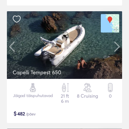
Capelli Tempest 650
Jäigad täispuhutavad
21 ft
8 Cruising
0
6 m
$
482
/päev