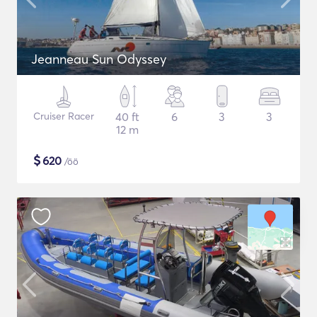
Jeanneau Sun Odyssey
Cruiser Racer
40 ft
6
3
3
12 m
$
620
/öö