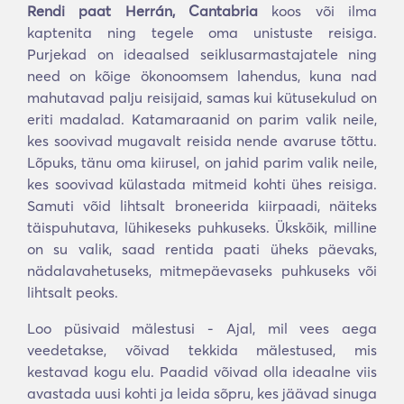
Rendi paat Herrán, Cantabria
koos või ilma
kaptenita ning tegele oma unistuste reisiga.
Purjekad on ideaalsed seiklusarmastajatele ning
need on kõige ökonoomsem lahendus, kuna nad
mahutavad palju reisijaid, samas kui kütusekulud on
eriti madalad. Katamaraanid on parim valik neile,
kes soovivad mugavalt reisida nende avaruse tõttu.
Lõpuks, tänu oma kiirusel, on jahid parim valik neile,
kes soovivad külastada mitmeid kohti ühes reisiga.
Samuti võid lihtsalt broneerida kiirpaadi, näiteks
täispuhutava, lühikeseks puhkuseks. Ükskõik, milline
on su valik, saad rentida paati üheks päevaks,
nädalavahetuseks, mitmepäevaseks puhkuseks või
lihtsalt peoks.
Loo püsivaid mälestusi - Ajal, mil vees aega
veedetakse, võivad tekkida mälestused, mis
kestavad kogu elu. Paadid võivad olla ideaalne viis
avastada uusi kohti ja leida sõpru, kes jäävad sinuga