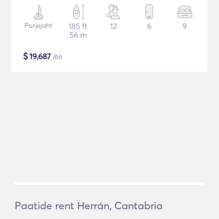
Purjejaht
185 ft
12
6
9
56 m
$
19,687
/öö
Paatide rent Herrán, Cantabria