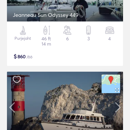
Jeanneau Sun Odyssey 449
Purjejaht
46 ft
6
3
4
14 m
$
860
/öö