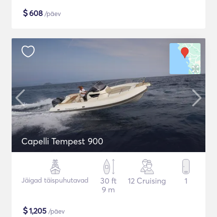
$
608
/päev
Capelli Tempest 900
Jäigad täispuhutavad
30 ft
12 Cruising
1
9 m
$
1,205
/päev