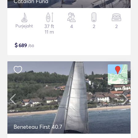
Catalan Furia
Purjejaht
37 ft
4
2
2
11 m
$
689
/öö
Beneteau First 40.7