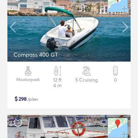
Compass 400 GT
Mootorpaat
12 ft
5 Cruising
0
4 m
$
298
/päev