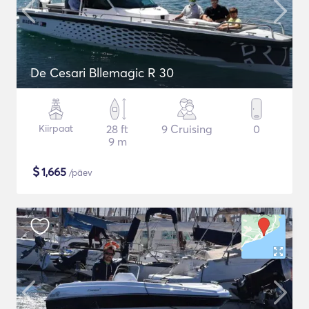
De Cesari Bllemagic R 30
Kiirpaat
28 ft
9 Cruising
0
9 m
$
1,665
/päev