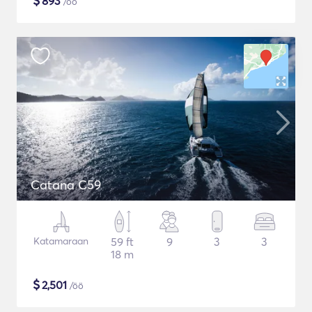
$
893
/öö
Catana C59
Katamaraan
59 ft
9
3
3
18 m
$
2,501
/öö