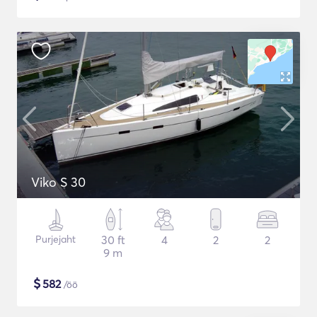
Viko S 30
Purjejaht
30 ft
4
2
2
9 m
$
582
/öö