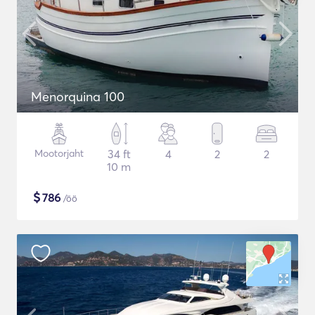
Menorquina 100
Mootorjaht
34 ft
4
2
2
10 m
$
786
/öö