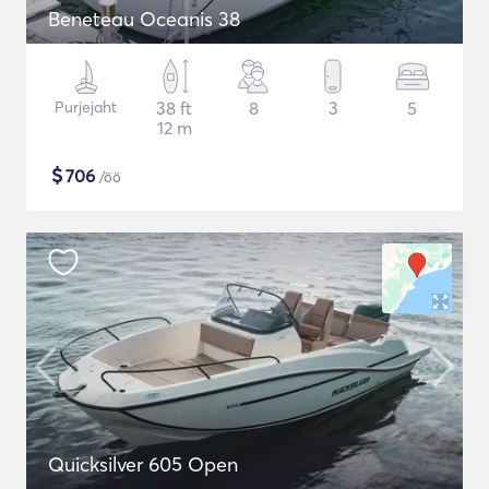
Beneteau Oceanis 38
Purjejaht
38 ft
8
3
5
12 m
$
706
/öö
Quicksilver 605 Open