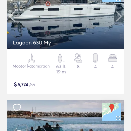
Lagoon 630 My
Mootor katamaraan
63 ft
8
4
4
19 m
$
5,774
/öö