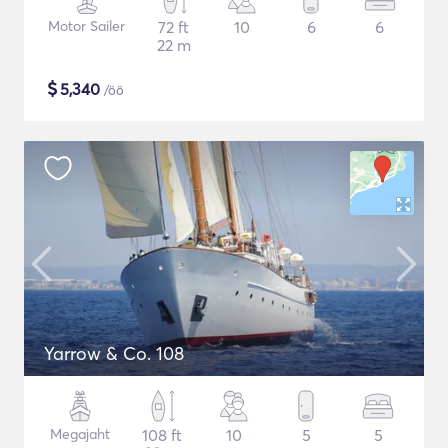
Motor Sailer
72 ft
10
6
6
22 m
$
5,340
/öö
Yarrow & Co. 108
Megajaht
108 ft
10
5
5