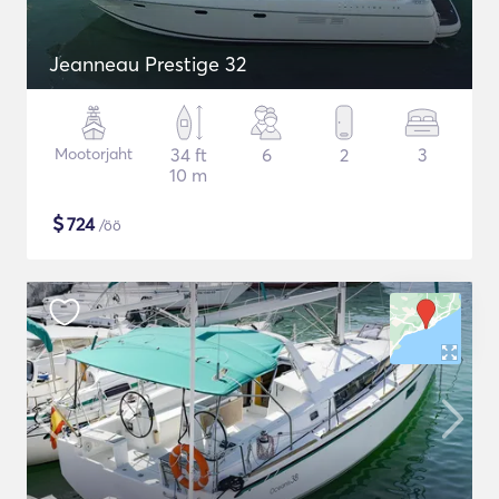
Jeanneau Prestige 32
Mootorjaht
34 ft
6
2
3
10 m
$
724
/öö