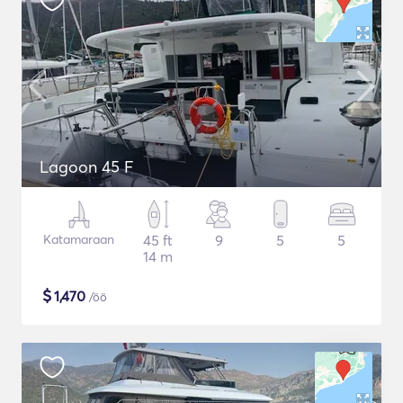
Lagoon 45 F
Katamaraan
45 ft
9
5
5
14 m
$
1,470
/öö