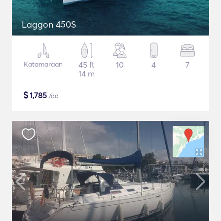
Laggon 450S
Katamaraan
45 ft
10
4
7
14 m
$
1,785
/öö