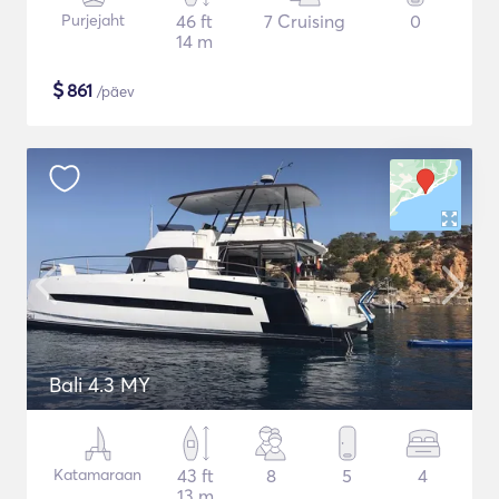
Purjejaht
46 ft
7 Cruising
0
14 m
$
861
/päev
Bali 4.3 MY
Katamaraan
43 ft
8
5
4
13 m