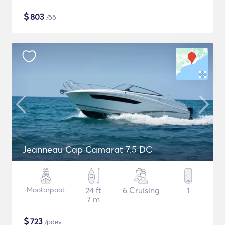
$
803
/öö
Jeanneau Cap Camarat 7.5 DC
Mootorpaat
24 ft
6 Cruising
1
7 m
$
723
/päev