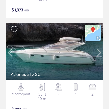
$
1,373
/öö
Atlantis 315 SC
Mootorpaat
33 ft
4
1
2
10 m