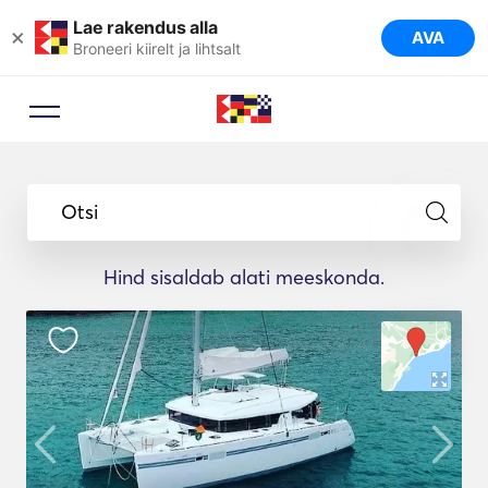
Lae rakendus alla
×
AVA
Broneeri kiirelt ja lihtsalt
Otsi
Hind sisaldab alati meeskonda.