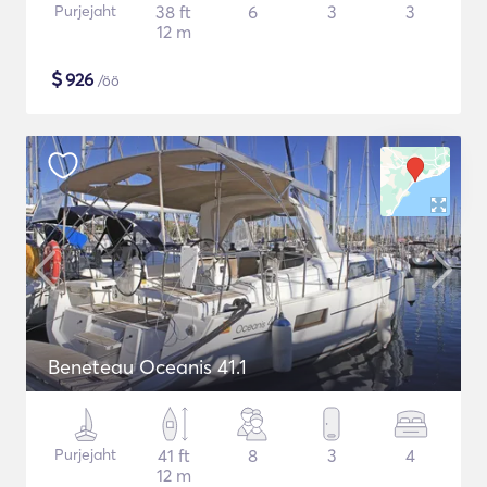
Purjejaht
38 ft
6
3
3
12 m
$
926
/öö
Beneteau Oceanis 41.1
Purjejaht
41 ft
8
3
4
12 m