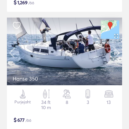
$
1,269
/öö
Hanse 350
Purjejaht
34 ft
8
3
13
10 m
$
677
/öö