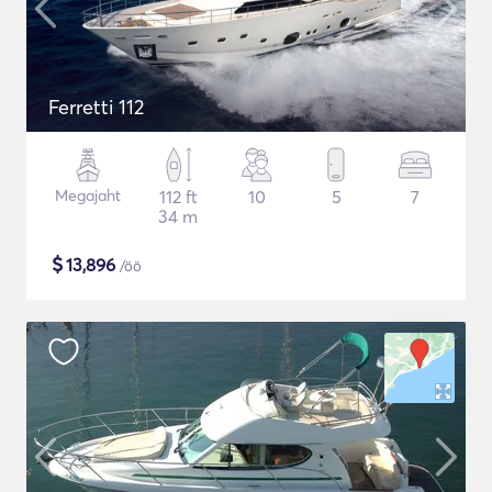
Ferretti 112
Megajaht
112 ft
10
5
7
34 m
$
13,896
/öö