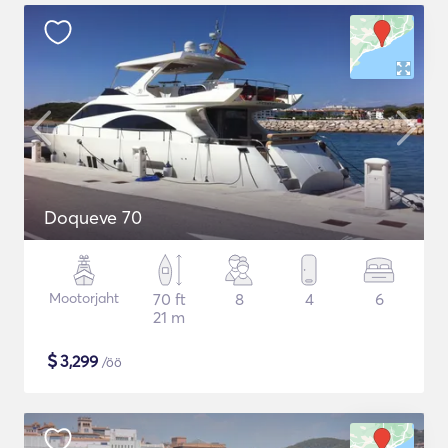
Doqueve 70
Mootorjaht
70 ft
8
4
6
21 m
$
3,299
/öö