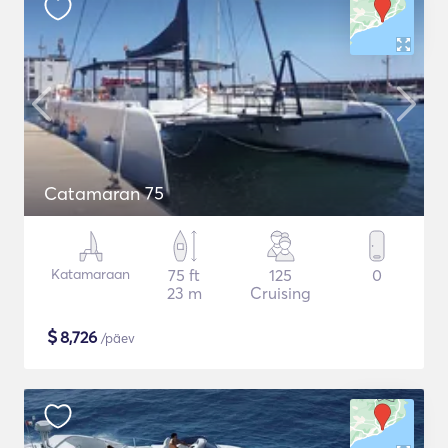
Catamaran 75
Katamaraan
75 ft
125
0
23 m
Cruising
$
8,726
/päev