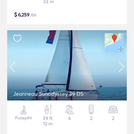
33 m
$
6,259
/öö
Jeanneau Sunodyssey 39 DS
Purjejaht
39 ft
6
2
2
12 m