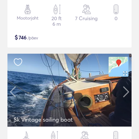
Mootorjaht
20 ft
7 Cruising
0
6 m
$
746
/päev
Sk Vintage sailing boat