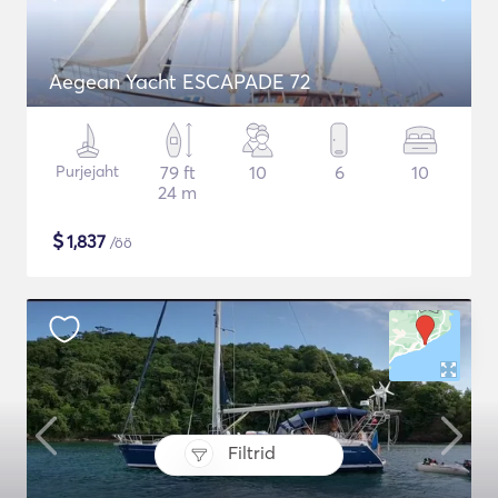
Aegean Yacht ESCAPADE 72
Purjejaht
79 ft
10
6
10
24 m
$
1,837
/öö
Filtrid