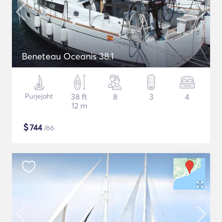
Beneteau Oceanis 38.1
Purjejaht
38 ft
8
3
4
12 m
$
744
/öö