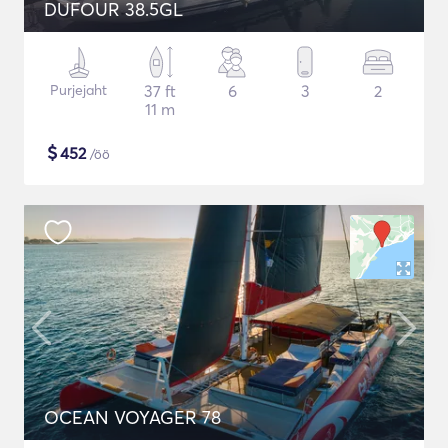
DUFOUR 38.5GL
Purjejaht
37 ft
6
3
2
11 m
$
452
/öö
OCEAN VOYAGER 78