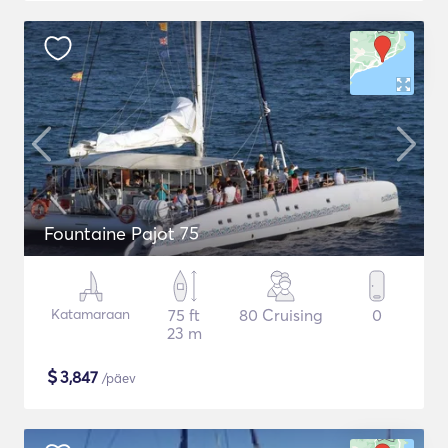
Fountaine Pajot 75
Katamaraan
75 ft
80 Cruising
0
23 m
$
3,847
/päev