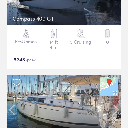
Compass 400 GT
Keskkonsool
14 ft
5 Cruising
0
4 m
$
343
/päev