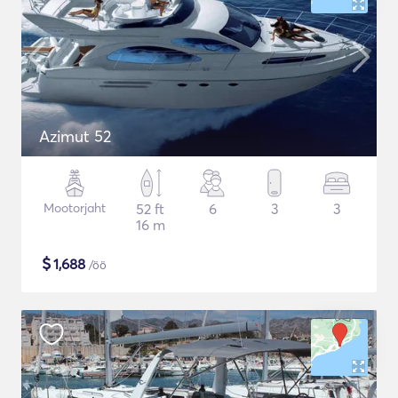
Azimut 52
Mootorjaht
52 ft
6
3
3
16 m
$
1,688
/öö