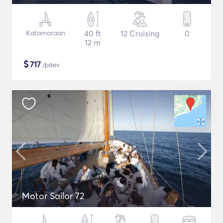
Katamaraan
40 ft
12 Cruising
0
12 m
$
717
/päev
Motor Sailor 72