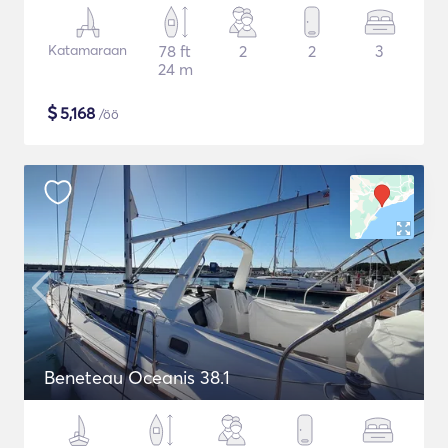
Katamaraan
78 ft
2
2
3
24 m
$
5,168
/öö
Beneteau Oceanis 38.1