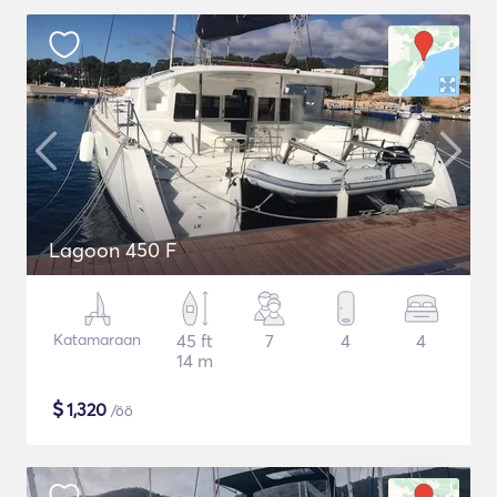
Lagoon 450 F
Katamaraan
45 ft
7
4
4
14 m
$
1,320
/öö