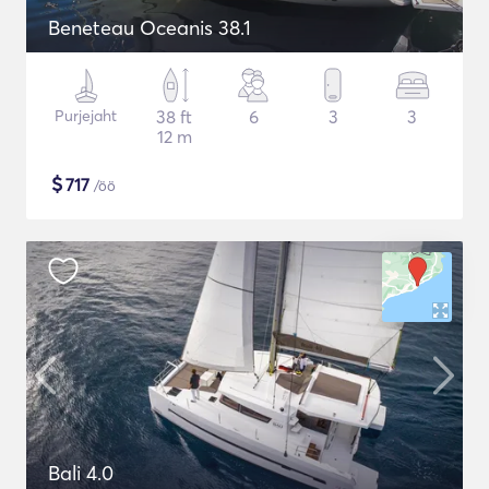
Beneteau Oceanis 38.1
Purjejaht
38 ft
6
3
3
12 m
$
717
/öö
Bali 4.0