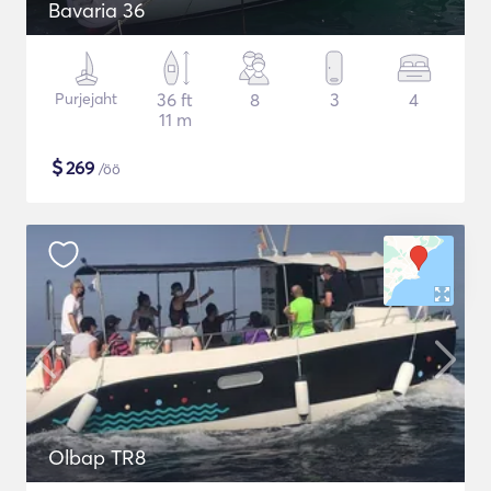
Bavaria 36
Purjejaht
36 ft
8
3
4
11 m
$
269
/öö
Olbap TR8