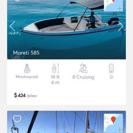
Mareti 585
Mootorpaat
19 ft
8 Cruising
0
6 m
$
424
/päev