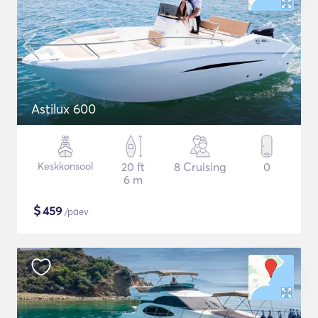
Astilux 600
Keskkonsool
20 ft
8 Cruising
0
6 m
$
459
/päev