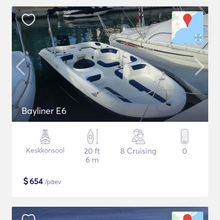
Bayliner E6
Keskkonsool
20 ft
8 Cruising
0
6 m
$
654
/päev