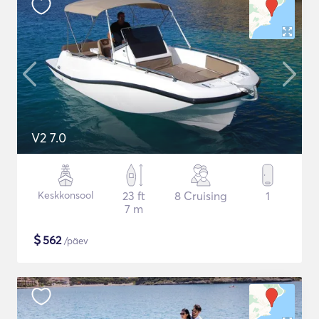
V2 7.0
Keskkonsool
23 ft
8 Cruising
1
7 m
$
562
/päev