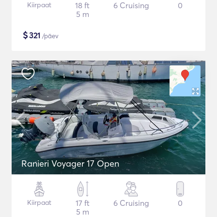
Kiirpaat
18 ft
6 Cruising
0
5 m
$
321
/päev
Ranieri Voyager 17 Open
Kiirpaat
17 ft
6 Cruising
0
5 m