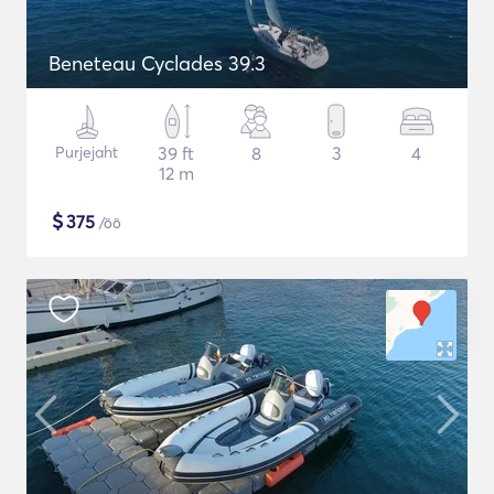
Beneteau Cyclades 39.3
Purjejaht
39 ft
8
3
4
12 m
$
375
/öö