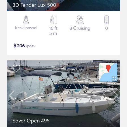
3D Tender Lux 500
Keskkonsool
16 ft
8 Cruising
0
5 m
$
206
/päev
Saver Open 495