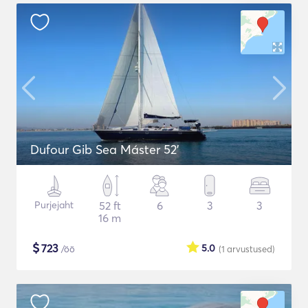
Dufour Gib Sea Máster 52’
Purjejaht
52 ft
6
3
3
16 m
$
723
5.0
/öö
(1
arvustused
)