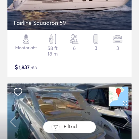
Fairline Squadron 59
Mootorjaht
58 ft
6
3
3
18 m
$
1,837
/öö
Filtrid