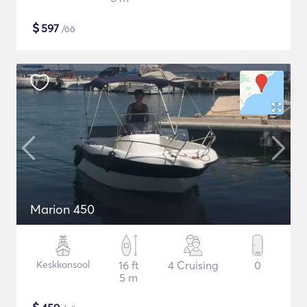
$
597
/öö
Marion 450
Keskkonsool
16 ft
4 Cruising
0
5 m