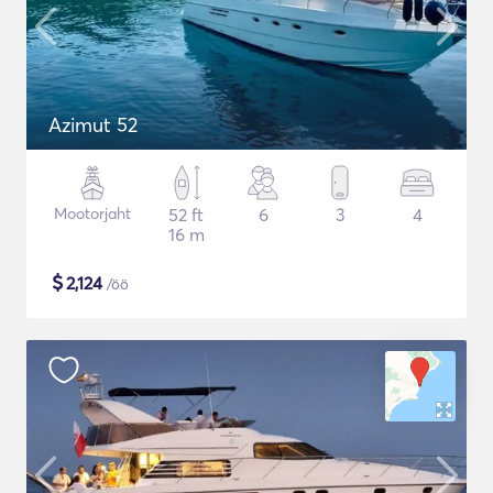
Azimut 52
Mootorjaht
52 ft
6
3
4
16 m
$
2,124
/öö