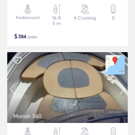
Keskkonsool
16 ft
6 Cruising
0
5 m
$
384
/päev
Mariah 560