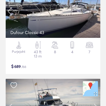
Dufour Classic 43
Purjejaht
43 ft
8
4
7
13 m
$
689
/öö