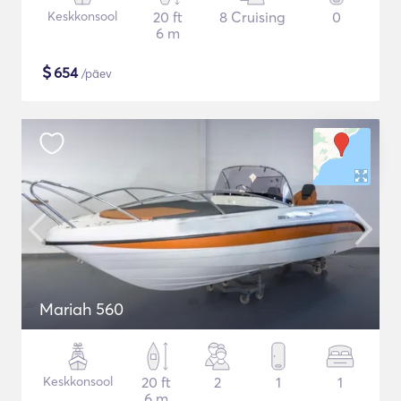
Keskkonsool
20 ft
8 Cruising
0
6 m
$
654
/päev
Mariah 560
Keskkonsool
20 ft
2
1
1
6 m