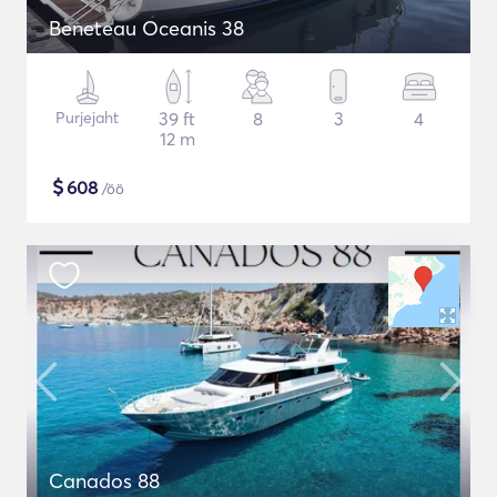
Beneteau Oceanis 38
Purjejaht
39 ft
8
3
4
12 m
$
608
/öö
Canados 88