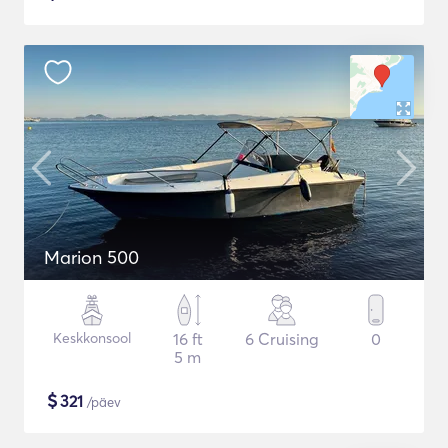
Marion 500
Keskkonsool
16 ft
6 Cruising
0
5 m
$
321
/päev