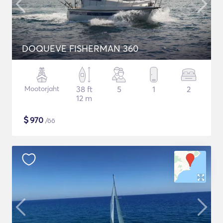
DOQUEVE FISHERMAN 360
Mootorjaht
38 ft
5
1
2
12 m
$
970
/öö