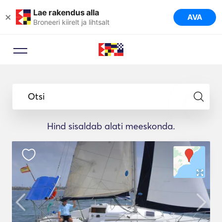
Lae rakendus alla
×
AVA
Broneeri kiirelt ja lihtsalt
Otsi
Hind sisaldab alati meeskonda.