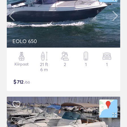
EOLO 650
Kiirpaat
21 ft
2
1
1
6 m
$
712
/öö