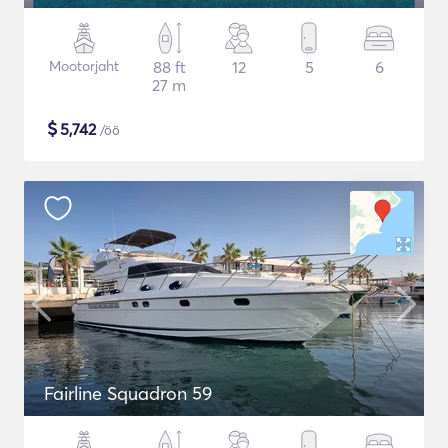
Mootorjaht
88 ft
12
5
6
27 m
$
5,742
/öö
Fairline Squadron 59