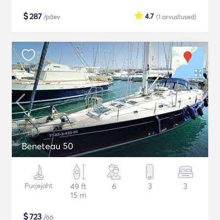
$
287
4.7
/päev
(1
arvustused
)
Beneteau 50
Purjejaht
49 ft
6
3
3
15 m
$
723
/öö