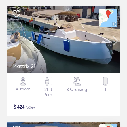
Mattrix 21
Kiirpaat
21 ft
8 Cruising
1
6 m
$
424
/päev