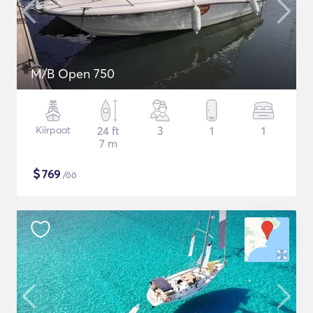
M/B Open 750
Kiirpaat
24 ft
3
1
1
7 m
$
769
/öö