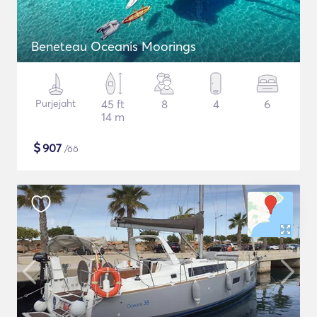
Beneteau Oceanis Moorings
Purjejaht
45 ft
8
4
6
14 m
$
907
/öö