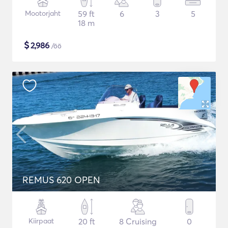
Mootorjaht
59 ft
6
3
5
18 m
$
2,986
/öö
REMUS 620 OPEN
Kiirpaat
20 ft
8 Cruising
0