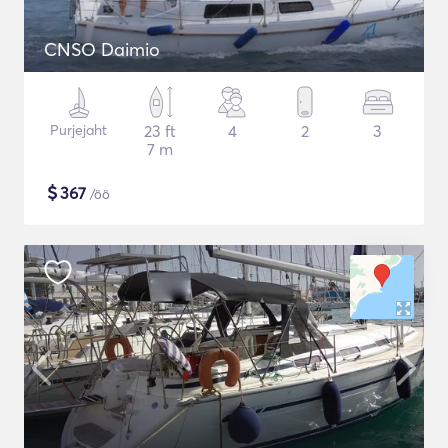
CNSO Daimio
Purjejaht
23 ft
4
2
3
7 m
$
367
/öö