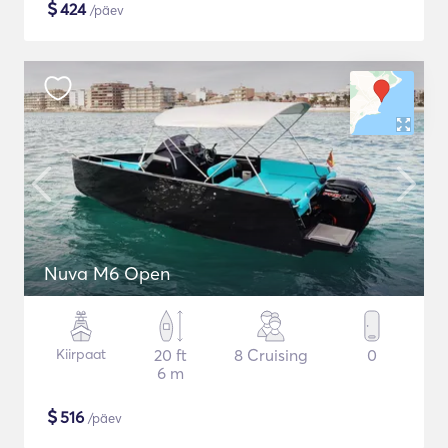
$
424
/päev
Nuva M6 Open
Kiirpaat
20 ft
8 Cruising
0
6 m
$
516
/päev