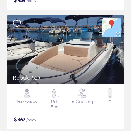
$
459
/päev
Robalo 525
Keskkonsool
16 ft
6 Cruising
0
5 m
$
367
/päev