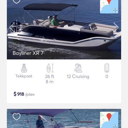
Bayliner XR 7
Tekkpaat
26 ft
12 Cruising
0
8 m
$
918
/päev