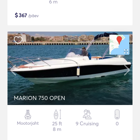
6 m
$
367
/päev
MARION 750 OPEN
Mootorjaht
25 ft
9 Cruising
0
8 m