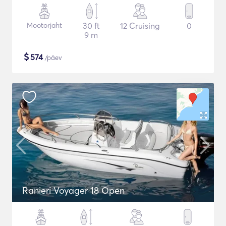
Mootorjaht
30 ft
12 Cruising
0
9 m
$
574
/päev
Ranieri Voyager 18 Open