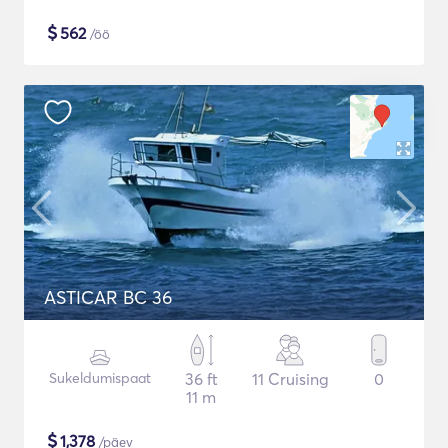
$
562
/öö
ASTICAR BC 36
Sukeldumispaat
36 ft
11 Cruising
0
11 m
$
1,378
/päev