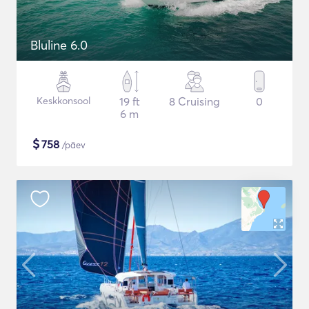
Bluline 6.0
Keskkonsool
19 ft
8 Cruising
0
6 m
$
758
/päev