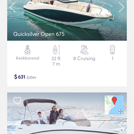
Quicksilver Open 675
Keskkonsool
22 ft
8 Cruising
1
7 m
$
631
/päev