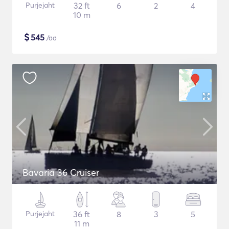
Purjejaht
32 ft
6
2
4
10 m
$
545
/öö
Bavaria 36 Cruiser
Purjejaht
36 ft
8
3
5
11 m