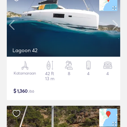
Lagoon 42
Katamaraan
42 ft
8
4
4
13 m
$
1,360
/öö