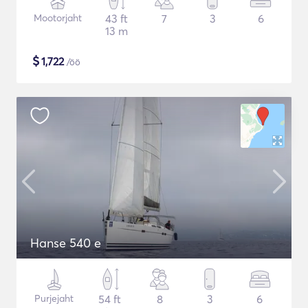
Mootorjaht
43 ft
7
3
6
13 m
$
1,722
/öö
Hanse 540 e
Purjejaht
54 ft
8
3
6