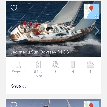
Jeanneau Sun Odyssey 54 DS
Purjejaht
54 ft
8
4
4
16 m
$
936
/öö