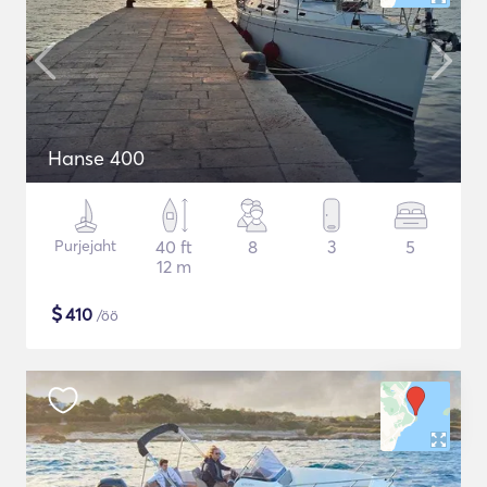
Hanse 400
Purjejaht
40 ft
8
3
5
12 m
$
410
/öö