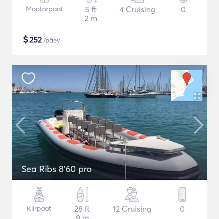
Mootorpaat
5 ft
4 Cruising
0
2 m
$
252
/päev
Sea Ribs 8'60 pro
Kiirpaat
28 ft
12 Cruising
0
9 m