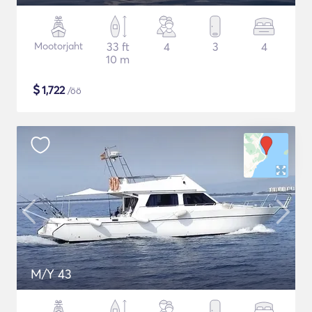
Mootorjaht
33 ft
4
3
4
10 m
$
1,722
/öö
M/Y 43