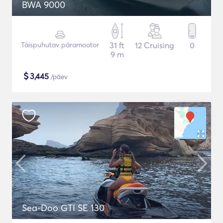
BWA 9000
Täispuhutav päramootor
31 ft
12 Cruising
0
9 m
$
3,445
/päev
Sea-Doo GTI SE 130