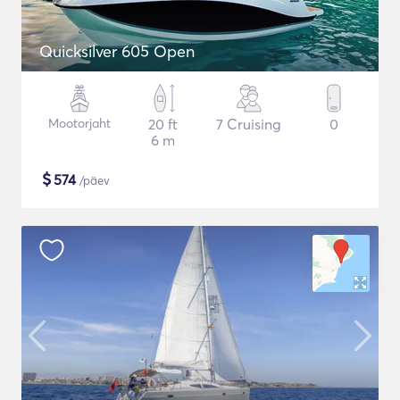
Quicksilver 605 Open
Mootorjaht
20 ft
7 Cruising
0
6 m
$
574
/päev