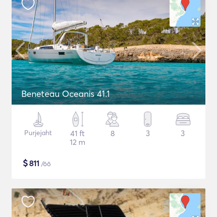
Beneteau Oceanis 41.1
Purjejaht
41 ft
8
3
3
12 m
$
811
/öö