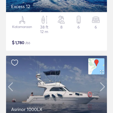
Excess 12
Katamaraan
38 ft
8
6
6
12 m
$
1,780
/öö
Asrinor 1000LX