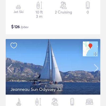
Jet Ski
10 ft
2 Cruising
0
3 m
$
126
/päev
Jeanneau Sun Odyssey 32i