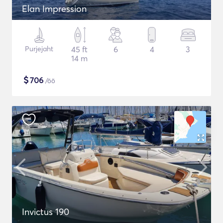
Elan Impression
Purjejaht
45 ft
6
4
3
14 m
$
706
/öö
Invictus 190