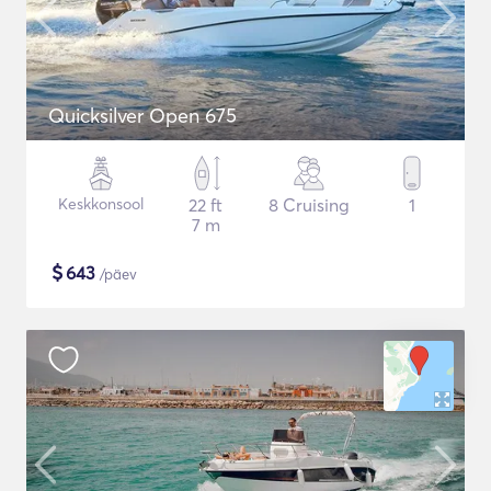
Quicksilver Open 675
Keskkonsool
22 ft
8 Cruising
1
7 m
$
643
/päev