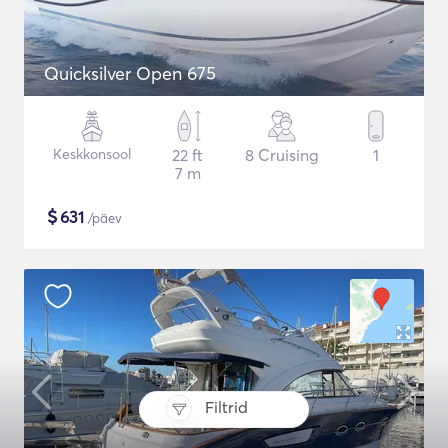
Quicksilver Open 675
Keskkonsool
22 ft
8 Cruising
1
7 m
$
631
/päev
Filtrid