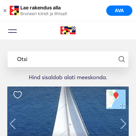
Lae rakendus alla
×
AVA
Broneeri kiirelt ja lihtsalt
Otsi
Hind sisaldab alati meeskonda.