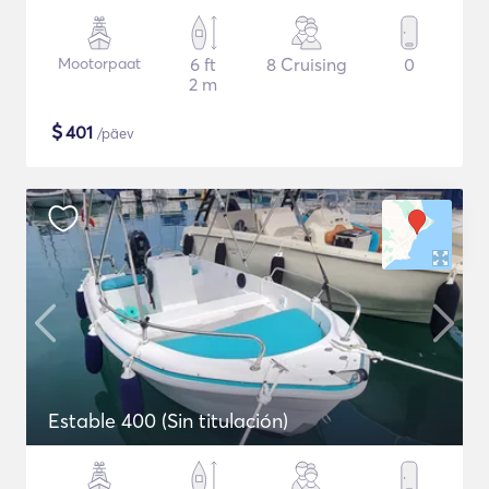
Mootorpaat
6 ft
8 Cruising
0
2 m
$
401
/päev
Estable 400 (Sin titulación)