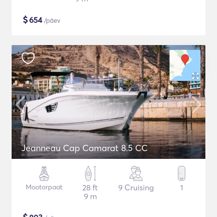
$
654
/päev
Jeanneau Cap Camarat 8.5 CC
Mootorpaat
28 ft
9 Cruising
1
9 m