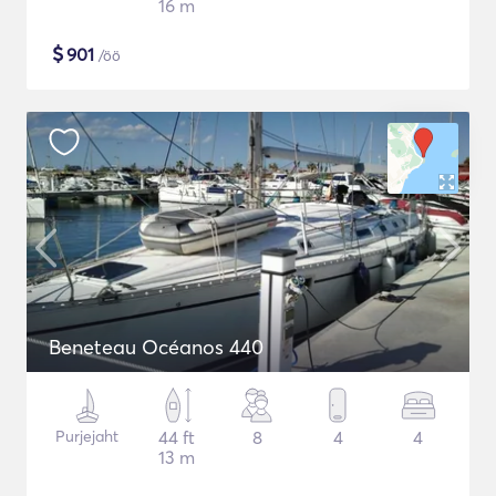
16 m
$
901
/öö
Beneteau Océanos 440
Purjejaht
44 ft
8
4
4
13 m