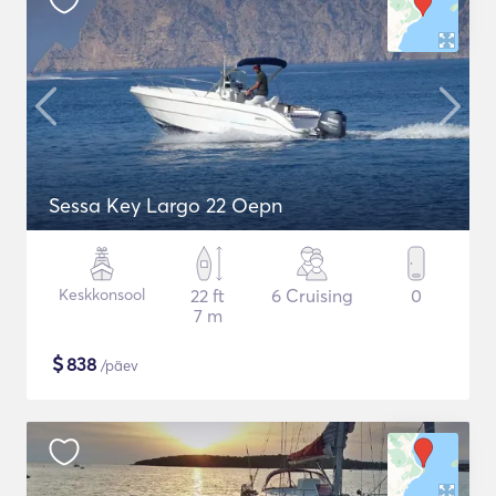
Sessa Key Largo 22 Oepn
Keskkonsool
22 ft
6 Cruising
0
7 m
$
838
/päev