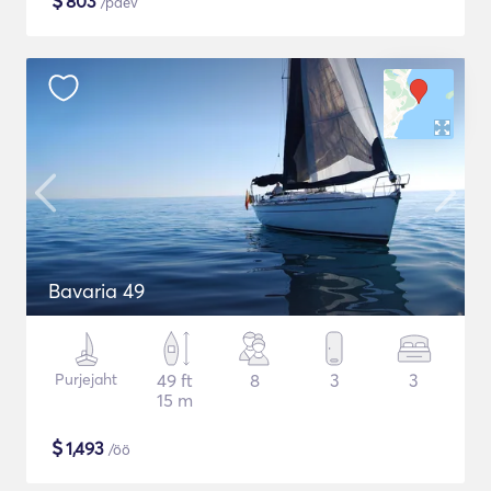
$
803
/päev
Bavaria 49
Purjejaht
49 ft
8
3
3
15 m
$
1,493
/öö