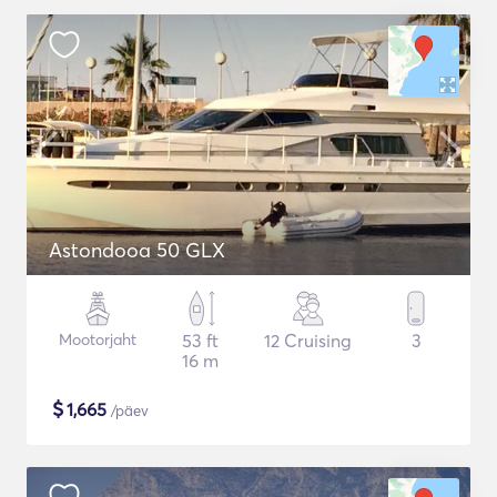
Astondooa 50 GLX
Mootorjaht
53 ft
12 Cruising
3
16 m
$
1,665
/päev