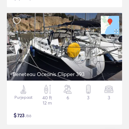
Beneteau Oceanis Clipper 393
Purjepaat
40 ft
6
3
3
12 m
$
723
/öö