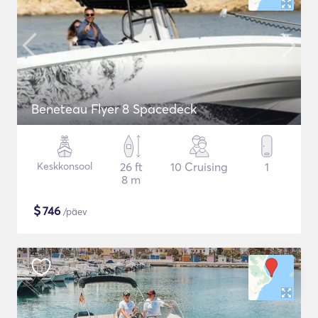
Beneteau Flyer 8 Spacedeck
Keskkonsool
26 ft
10 Cruising
1
8 m
$
746
/päev