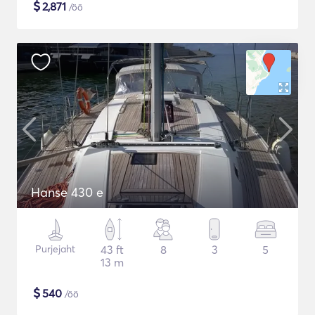
$
2,871
/öö
Hanse 430 e
Purjejaht
43 ft
8
3
5
13 m
$
540
/öö