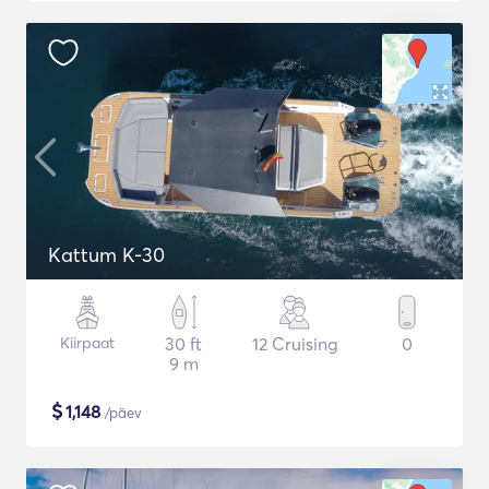
Kattum K-30
Kiirpaat
30 ft
12 Cruising
0
9 m
$
1,148
/päev