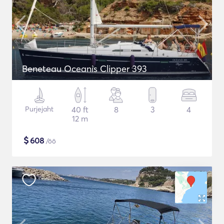
Beneteau Oceanis Clipper 393
Purjejaht
40 ft
8
3
4
12 m
$
608
/öö