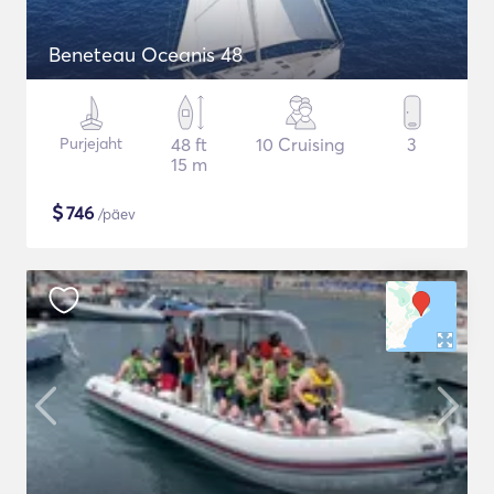
Beneteau Oceanis 48
Purjejaht
48 ft
10 Cruising
3
15 m
$
746
/päev