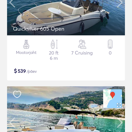
Quicksilver 605 Open
Mootorjaht
20 ft
7 Cruising
0
6 m
$
539
/päev