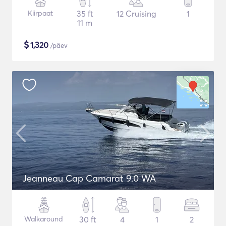
Kiirpaat
35 ft
12 Cruising
1
11 m
$
1,320
/päev
Jeanneau Cap Camarat 9.0 WA
Walkaround
30 ft
4
1
2