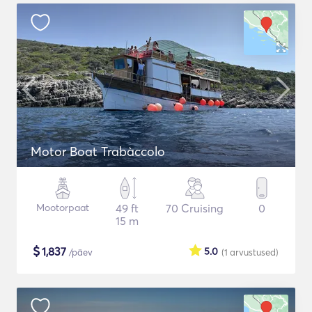
Motor Boat Trabàccolo
Mootorpaat
49 ft
70 Cruising
0
15 m
$
1,837
5.0
/päev
(1
arvustused
)