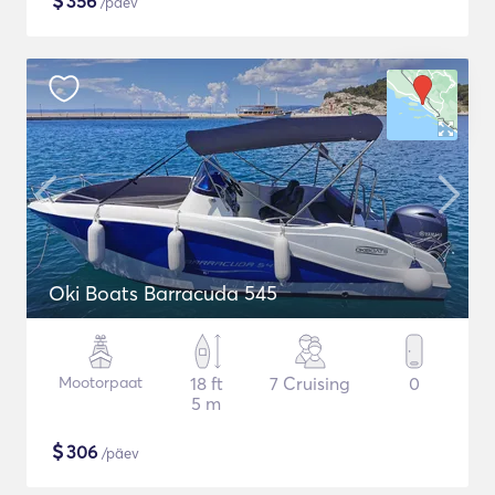
$
356
/päev
Oki Boats Barracuda 545
Mootorpaat
18 ft
7 Cruising
0
5 m
$
306
/päev