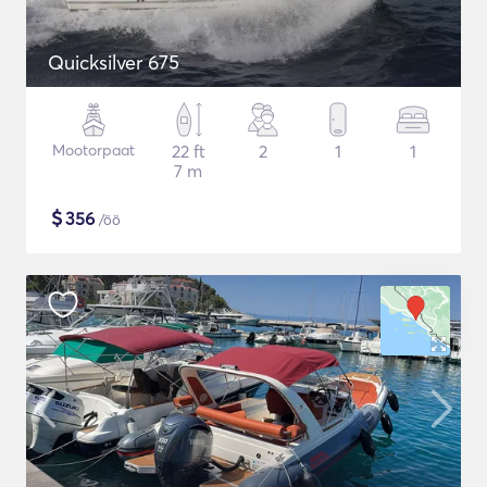
Quicksilver 675
Mootorpaat
22 ft
2
1
1
7 m
$
356
/öö