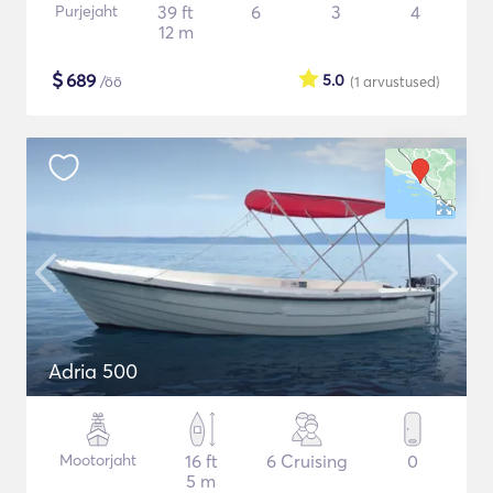
Purjejaht
39 ft
6
3
4
12 m
$
689
5.0
/öö
(1
arvustused
)
Adria 500
Mootorjaht
16 ft
6 Cruising
0
5 m