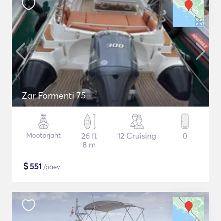
Zar Formenti 75
Mootorjaht
26 ft
12 Cruising
0
8 m
$
551
/päev