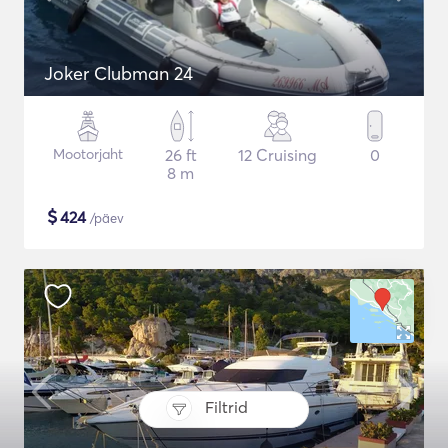
Joker Clubman 24
Mootorjaht
26 ft
12 Cruising
0
8 m
$
424
/päev
Filtrid