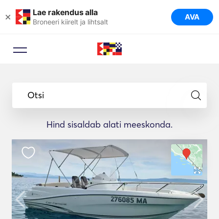
Lae rakendus alla
×
AVA
Broneeri kiirelt ja lihtsalt
Otsi
Hind sisaldab alati meeskonda.