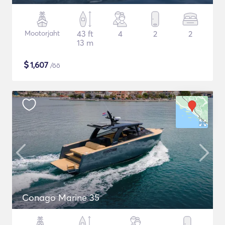
Mootorjaht
43 ft
4
2
2
13 m
$
1,607
/öö
Conago Marine 35