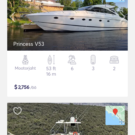
Princess V53
Mootorjaht
53 ft
6
3
2
16 m
$
2,756
/öö