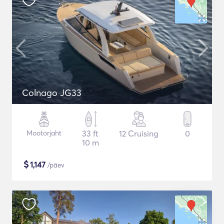
Colnago JG33
Mootorjaht
33 ft
12 Cruising
0
10 m
$
1,147
/päev