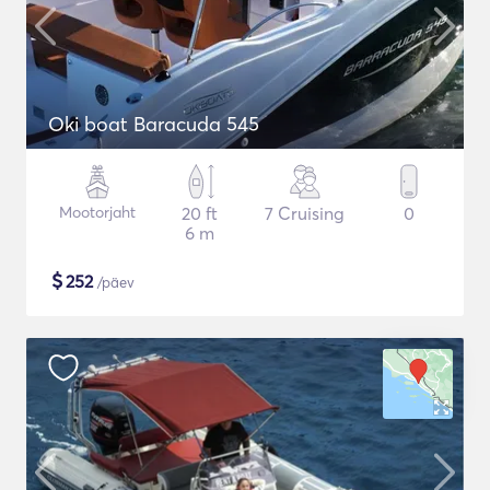
Oki boat Baracuda 545
Mootorjaht
20 ft
7 Cruising
0
6 m
$
252
/päev