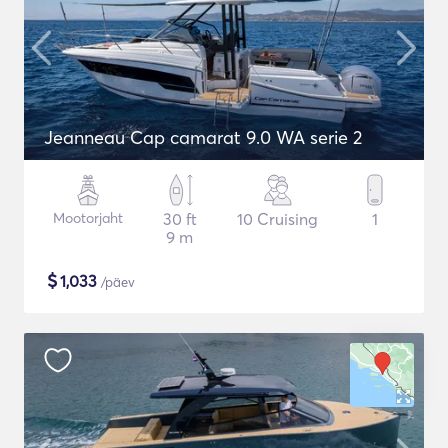
Jeanneau Cap camarat 9.0 WA serie 2
Mootorjaht
30 ft
10 Cruising
1
9 m
$
1,033
/päev