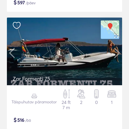
$
597
/päev
Zar Formenti 75
Täispuhutav päramootor
24 ft
2
0
1
7 m
$
516
/öö