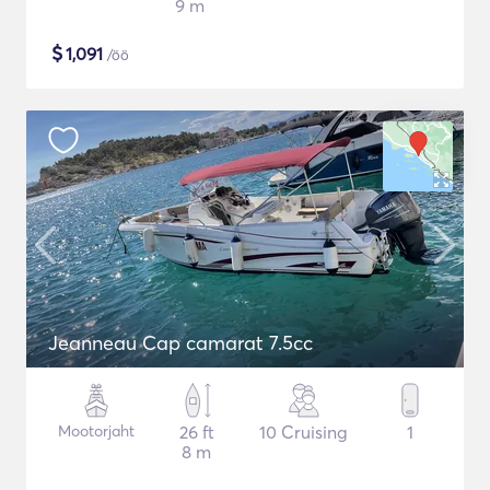
9 m
$
1,091
/öö
Jeanneau Cap camarat 7.5cc
Mootorjaht
26 ft
10 Cruising
1
8 m