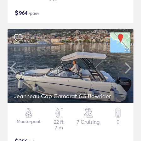
$
964
/päev
Jeanneau Cap Camarat 6.5 Bowrider
Mootorpaat
22 ft
7 Cruising
0
7 m