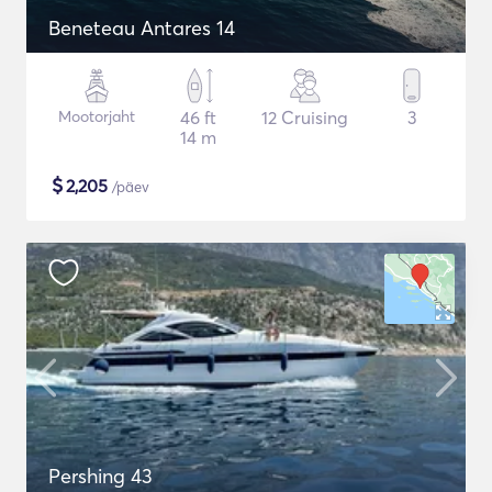
Beneteau Antares 14
Mootorjaht
46 ft
12 Cruising
3
14 m
$
2,205
/päev
Pershing 43