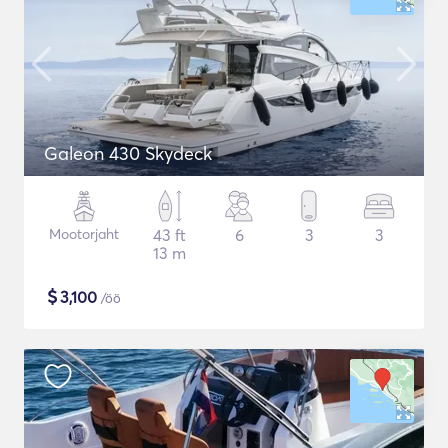
Galeon 430 Skydeck
Mootorjaht
43 ft
6
3
3
13 m
$
3,100
/öö