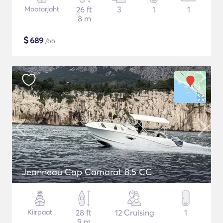
Mootorjaht
26 ft
3
1
1
8 m
$
689
/öö
Jeanneau Cap Camarat 8.5 CC
Kiirpaat
28 ft
12 Cruising
1
9 m