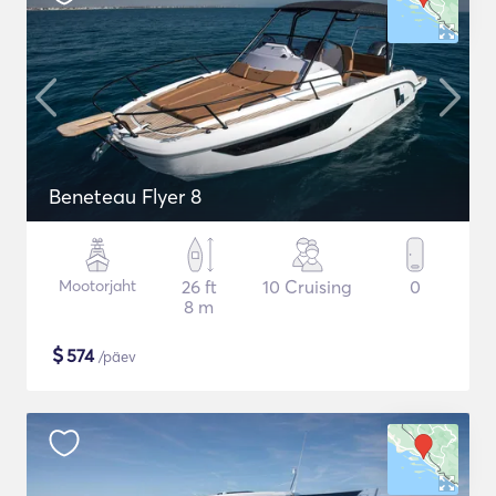
Beneteau Flyer 8
Mootorjaht
26 ft
10 Cruising
0
8 m
$
574
/päev