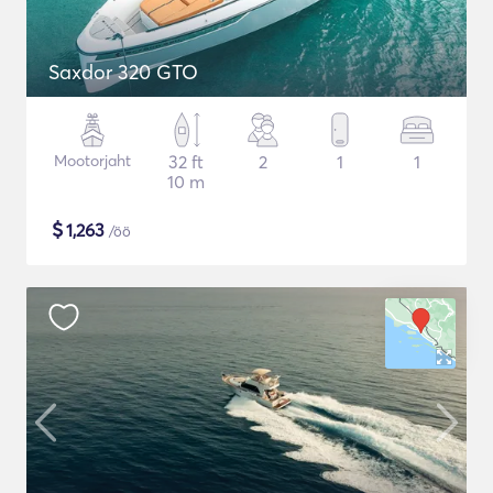
Saxdor 320 GTO
Mootorjaht
32 ft
2
1
1
10 m
$
1,263
/öö