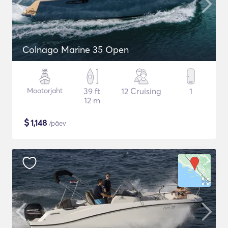
Colnago Marine 35 Open
Mootorjaht
39 ft
12 Cruising
1
12 m
$
1,148
/päev