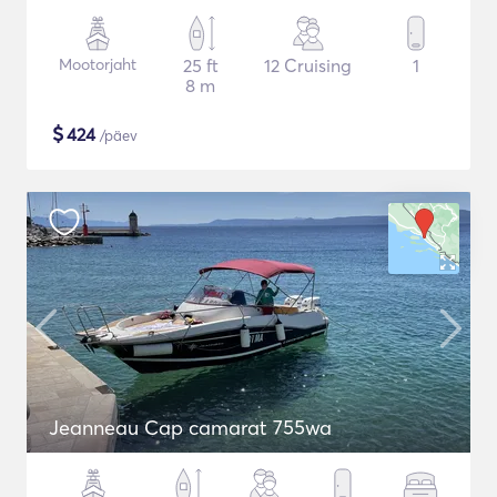
Mootorjaht
25 ft
12 Cruising
1
8 m
$
424
/päev
Jeanneau Cap camarat 755wa