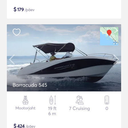
$
179
/päev
Barracuda 545
Mootorjaht
19 ft
7 Cruising
0
6 m
$
424
/päev