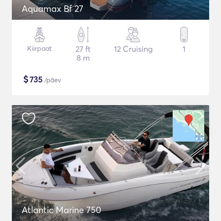
Aquamax Bf 27
Kiirpaat
27 ft
12 Cruising
1
8 m
$
735
/päev
Atlantic Marine 750