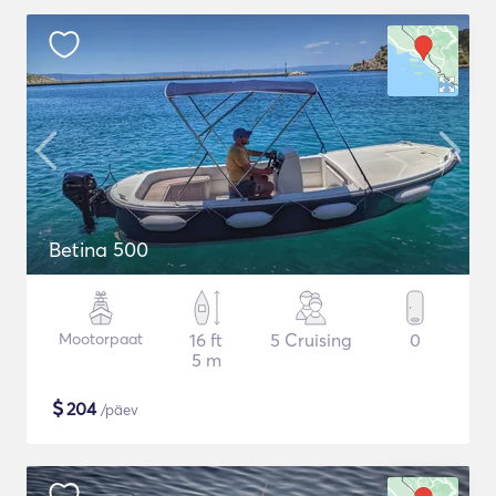
Betina 500
Mootorpaat
16 ft
5 Cruising
0
5 m
$
204
/päev