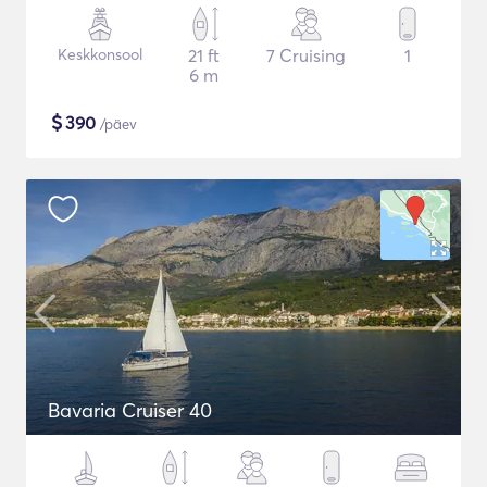
Keskkonsool
21 ft
7 Cruising
1
6 m
$
390
/päev
Bavaria Cruiser 40