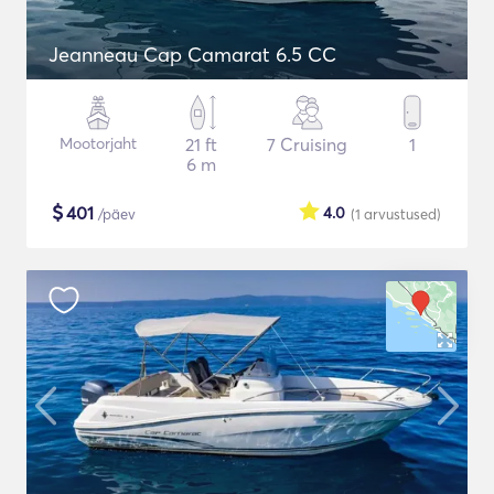
Jeanneau Cap Camarat 6.5 CC
Mootorjaht
21 ft
7 Cruising
1
6 m
$
401
4.0
/päev
(1
arvustused
)