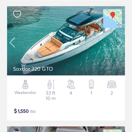
Saxdor 320 GTO
Weekender
33 ft
4
1
2
10 m
$
1,550
/öö