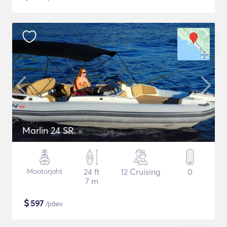
Marlin 24 SR
Mootorjaht
24 ft
12 Cruising
0
7 m
$
597
/päev