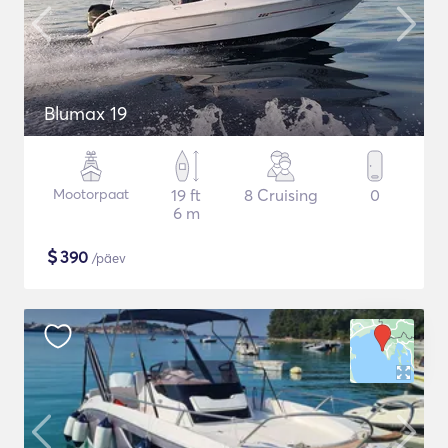
Blumax 19
Mootorpaat
19 ft
8 Cruising
0
6 m
$
390
/päev