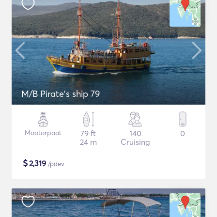
M/B Pirate's ship 79
Mootorpaat
79 ft
140
0
24 m
Cruising
$
2,319
/päev