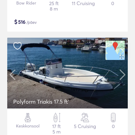
Bow Rider
25 ft
11 Cruising
0
8 m
$
516
/päev
Polyform Triakis 17.5 ft'
Keskkonsool
17 ft
5 Cruising
0
5 m