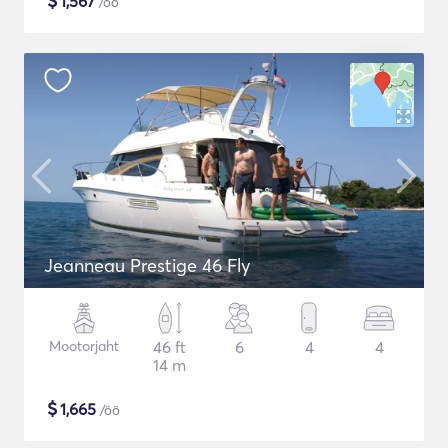
$
1,567
/öö
Jeanneau Prestige 46 Fly
Mootorjaht
46 ft
6
4
4
14 m
$
1,665
/öö