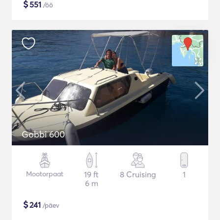
$
551
/öö
Gobbi 600
Mootorpaat
19 ft
8 Cruising
1
6 m
$
241
/päev