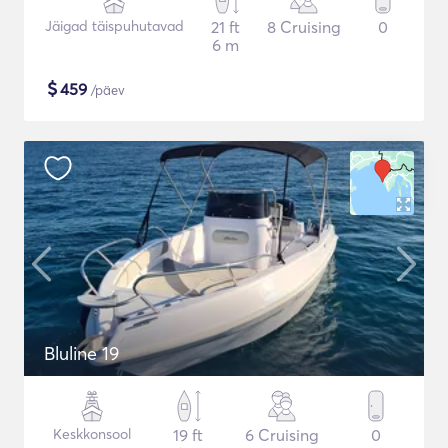
Jäigad täispuhutavad
21 ft
8 Cruising
0
6 m
$
459
/päev
Bluline 19
Keskkonsool
19 ft
6 Cruising
0