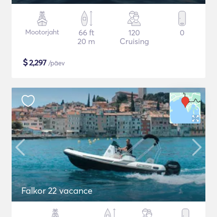
Mootorjaht
66 ft
120
0
20 m
Cruising
$
2,297
/päev
Falkor 22 vacance