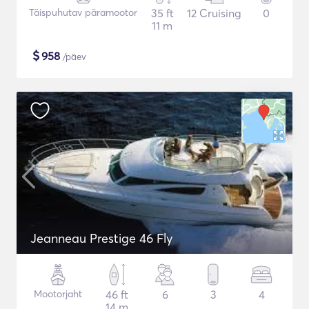
Täispuhutav päramootor
35 ft
12 Cruising
0
11 m
$
958
/päev
Jeanneau Prestige 46 Fly
Mootorjaht
46 ft
6
3
4
14 m