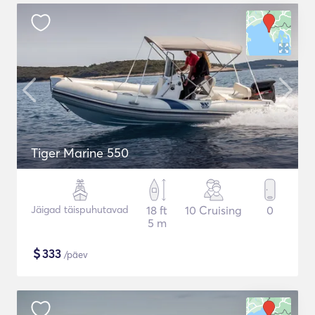
Tiger Marine 550
Jäigad täispuhutavad
18 ft
10 Cruising
0
5 m
$
333
/päev