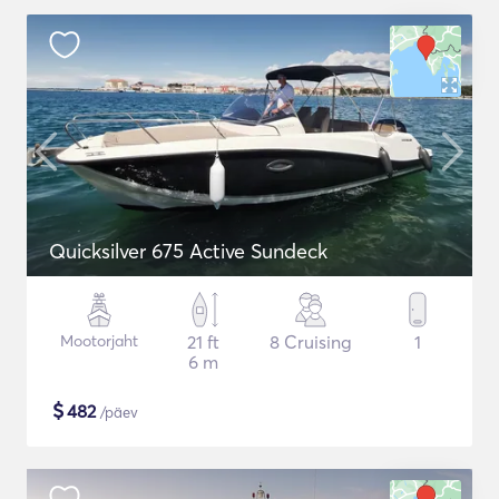
Quicksilver 675 Active Sundeck
Mootorjaht
21 ft
8 Cruising
1
6 m
$
482
/päev