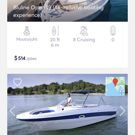
Bluline Open 19 (All-inclusive boating
experience)
Mootorjaht
20 ft
8 Cruising
0
6 m
$
514
/päev