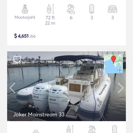
Mootorjaht
72 ft
6
3
3
22 m
$
4,651
/öö
Joker Mainstream 33