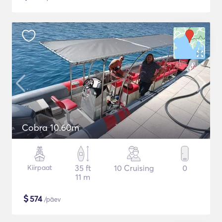
Cobra 10.60m
Kiirpaat
35 ft
10 Cruising
0
11 m
$
574
/päev