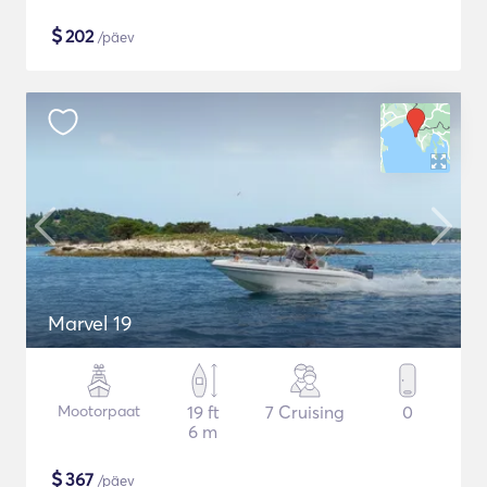
$
202
/päev
Marvel 19
Mootorpaat
19 ft
7 Cruising
0
6 m
$
367
/päev