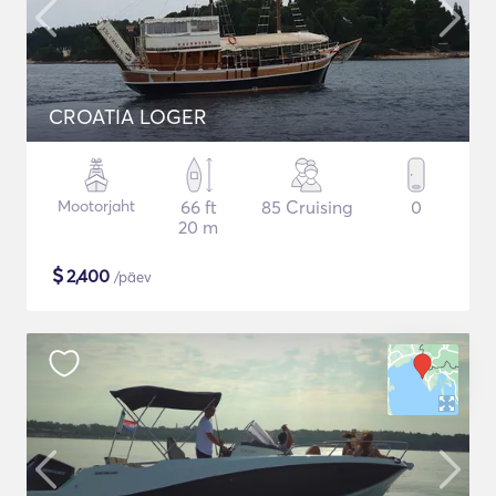
CROATIA LOGER
Mootorjaht
66 ft
85 Cruising
0
20 m
$
2,400
/päev