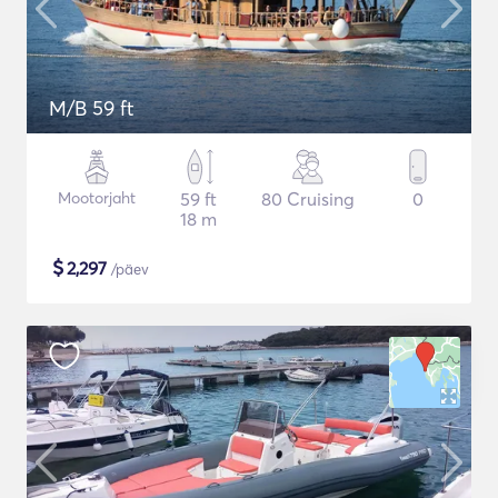
M/B 59 ft
Mootorjaht
59 ft
80 Cruising
0
18 m
$
2,297
/päev