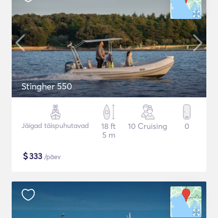
Stingher 550
Jäigad täispuhutavad
18 ft
10 Cruising
0
5 m
$
333
/päev