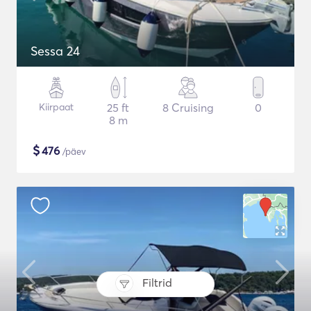
Sessa 24
Kiirpaat
25 ft
8 Cruising
0
8 m
$
476
/päev
Filtrid