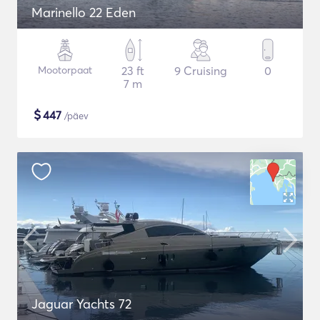
Marinello 22 Eden
Mootorpaat
23 ft
9 Cruising
0
7 m
$
447
/päev
Jaguar Yachts 72