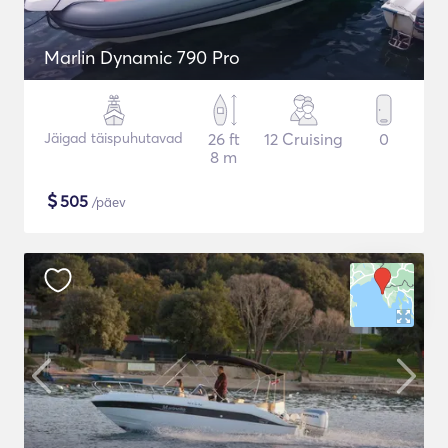
Marlin Dynamic 790 Pro
Jäigad täispuhutavad
26 ft
12 Cruising
0
8 m
$
505
/päev