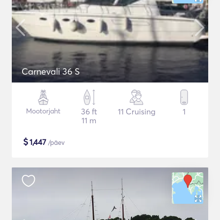
Carnevali 36 S
Mootorjaht
36 ft
11 Cruising
1
11 m
$
1,447
/päev