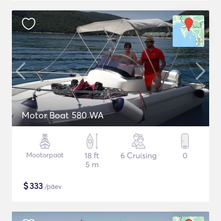
Motor Boat 580 WA
Mootorpaat
18 ft
6 Cruising
0
5 m
$
333
/päev