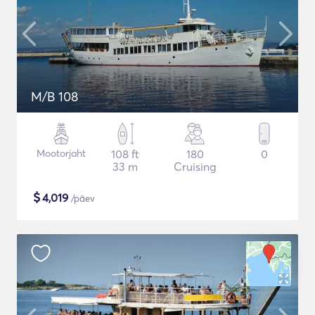
M/B 108
Mootorjaht
108 ft
180
0
33 m
Cruising
$
4,019
/päev