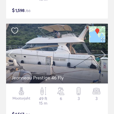
$
1,598
/öö
Jeanneau Prestige 46 Fly
Mootorjaht
49 ft
6
3
3
15 m