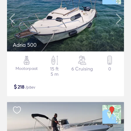
Adria 500
Mootorpaat
15 ft
6 Cruising
0
5 m
$
218
/päev