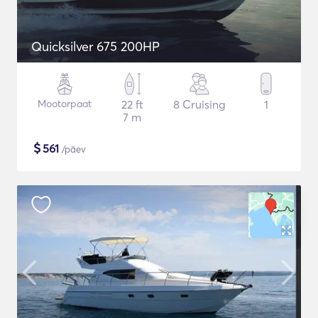
Quicksilver 675 200HP
Mootorpaat
22 ft
8 Cruising
1
7 m
$
561
/päev