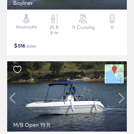
Bayliner
Mootorjaht
25 ft
11 Cruising
0
8 m
$
516
/päev
M/B Open 19 ft