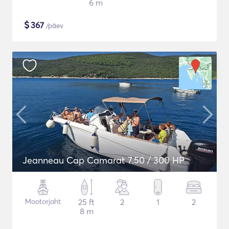
6 m
$
367
/päev
Jeanneau Cap Camarat 7.50 / 300 HP
Mootorjaht
25 ft
2
1
2
8 m