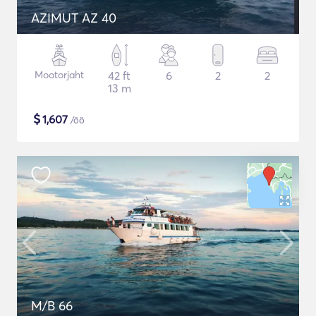
AZIMUT AZ 40
Mootorjaht
42 ft
6
2
2
13 m
$
1,607
/öö
M/B 66