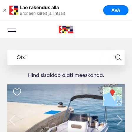
Lae rakendus alla
×
AVA
Broneeri kiirelt ja lihtsalt
Otsi
Hind sisaldab alati meeskonda.