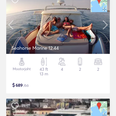
Seahorse Marine 12.44
Mootorjaht
43 ft
4
2
2
13 m
$
689
/öö