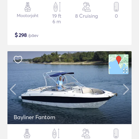
Mootorjaht
19 ft
8 Cruising
0
6 m
$
298
/päev
Bayliner Fantom