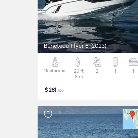
Beneteau Flyer 8 (2023)
Mootorpaat
26 ft
2
1
1
8 m
$
261
/öö