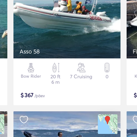
Asso 58
F
Bow Rider
20 ft
7 Cruising
0
K
6 m
$
367
/päev