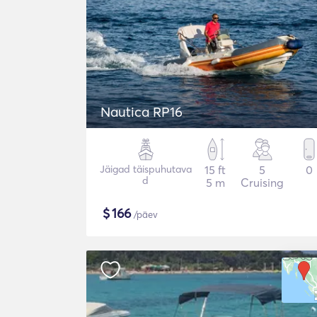
Nautica RP16
Jäigad täispuhutava
15 ft
5
0
d
5 m
Cruising
$
166
/päev