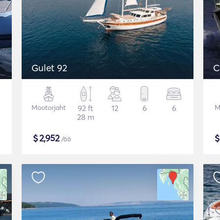
Gulet 92
C
Mootorjaht
92 ft
12
6
6
M
28 m
$
2,952
/öö