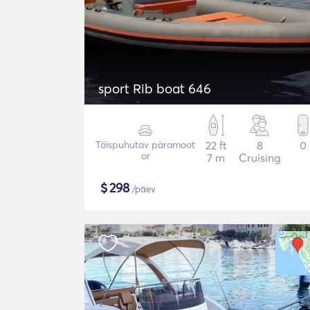
sport Rib boat 646
Täispuhutav päramoot
22 ft
8
0
or
7 m
Cruising
$
298
/päev