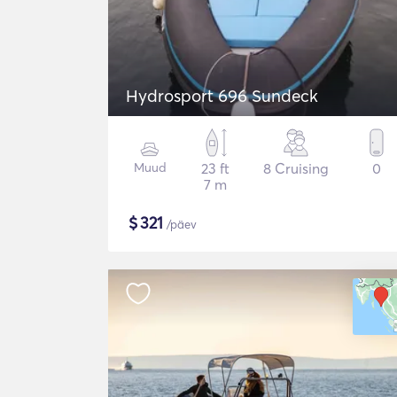
Hydrosport 696 Sundeck
Muud
23 ft
8 Cruising
0
7 m
$
321
/päev