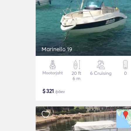
Marinello 19
Mootorjaht
20 ft
6 Cruising
0
6 m
$
321
/päev