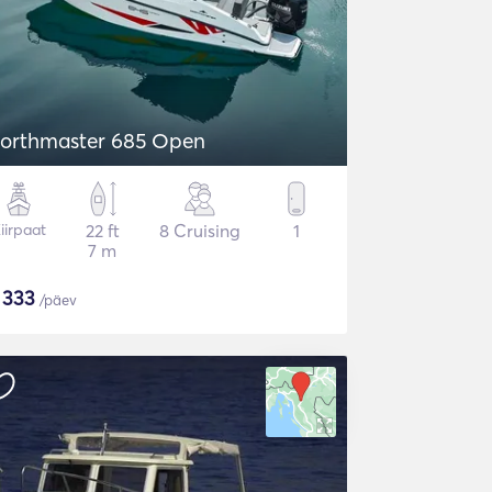
orthmaster 685 Open
iirpaat
22 ft
8 Cruising
1
7 m
$
333
/päev