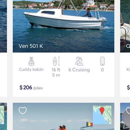
Ven 501 K
Q
Cuddy kabiin
16 ft
6 Cruising
0
K
5 m
$
206
/päev