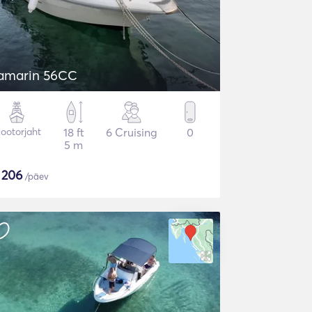
amarin 56CC
ootorjaht
18 ft
6 Cruising
0
5 m
$
206
/päev