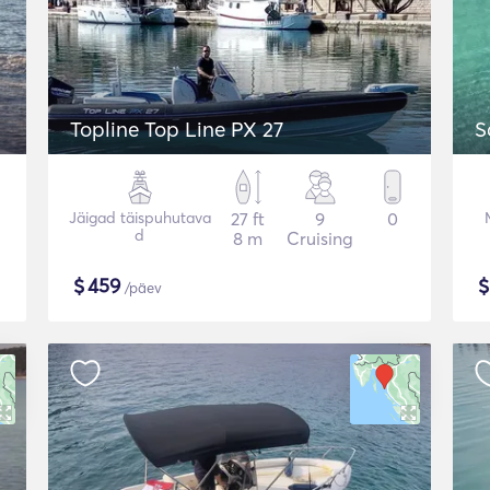
Topline Top Line PX 27
S
Jäigad täispuhutava
27 ft
9
0
d
8 m
Cruising
$
459
/päev