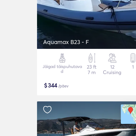
Aquamax B23 - F
Jäigad täispuhutava
23 ft
12
1
d
7 m
Cruising
$
344
/päev