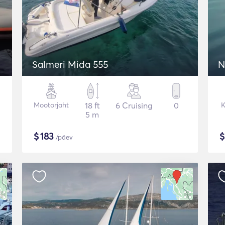
Salmeri Mida 555
N
Mootorjaht
18 ft
6 Cruising
0
K
5 m
$
183
/päev