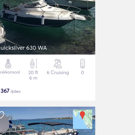
uicksilver 630 WA
eskkonsool
20 ft
6 Cruising
0
6 m
$
367
/päev