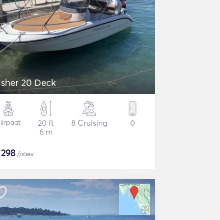
isher 20 Deck
iirpaat
20 ft
8 Cruising
0
6 m
$
298
/päev