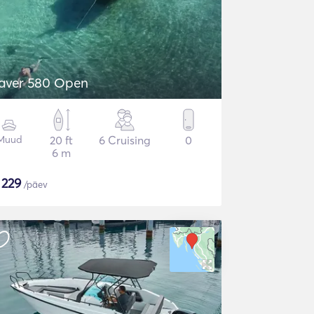
aver 580 Open
Muud
20 ft
6 Cruising
0
6 m
$
229
/päev