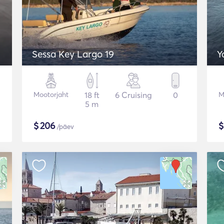
Sessa Key Largo 19
Y
Mootorjaht
18 ft
6 Cruising
0
M
5 m
$
206
/päev