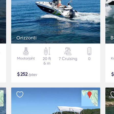
Orizzonti
B
Mootorjaht
20 ft
7 Cruising
0
K
6 m
$
252
/päev