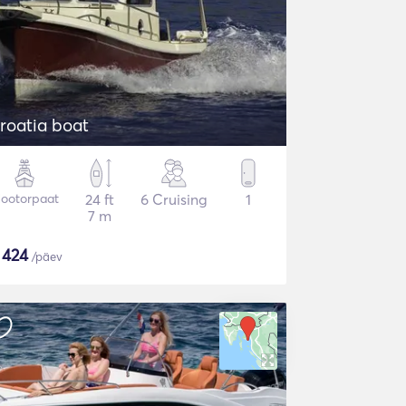
roatia boat
ootorpaat
24 ft
6 Cruising
1
7 m
$
424
/päev