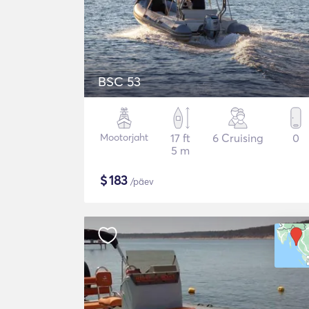
BSC 53
Mootorjaht
17 ft
6 Cruising
0
5 m
$
183
/päev