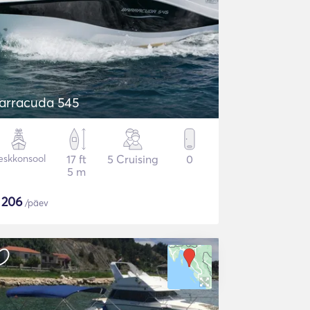
arracuda 545
eskkonsool
17 ft
5 Cruising
0
5 m
$
206
/päev