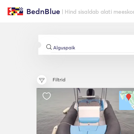
BednBlue
| Hind sisaldab alati meesko
Filtrid