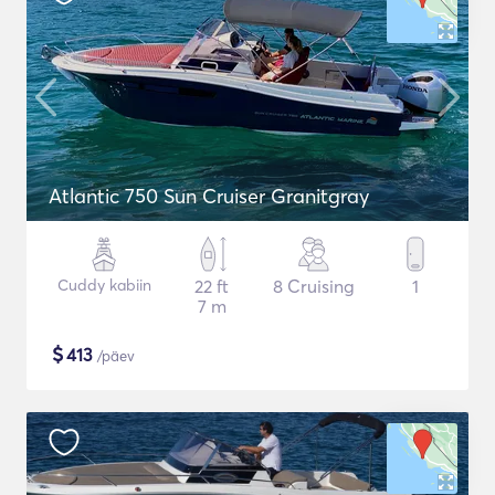
Atlantic 750 Sun Cruiser Granitgray
Cuddy kabiin
22 ft
8 Cruising
1
7 m
$
413
/päev