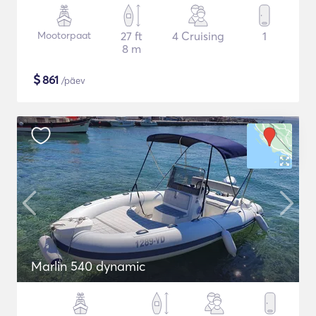
Mootorpaat
27 ft
4 Cruising
1
8 m
$
861
/päev
Marlin 540 dynamic