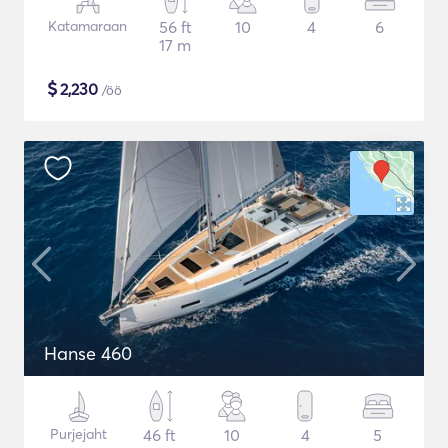
Katamaraan
56 ft
10
4
6
17 m
$
2,230
/öö
Hanse 460
Purjejaht
46 ft
10
4
5