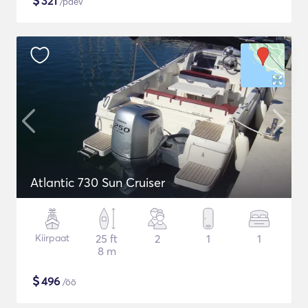
$
321
/päev
Atlantic 730 Sun Cruiser
Kiirpaat
25 ft
2
1
1
8 m
$
496
/öö