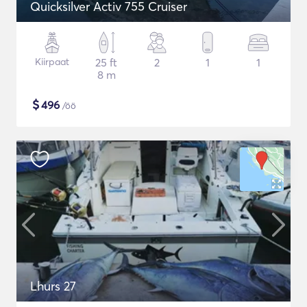
Quicksilver Activ 755 Cruiser
Kiirpaat
25 ft
2
1
1
8 m
$
496
/öö
Lhurs 27