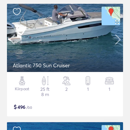
Atlantic 750 Sun Cruiser
Kiirpaat
25 ft
2
1
1
8 m
$
496
/öö