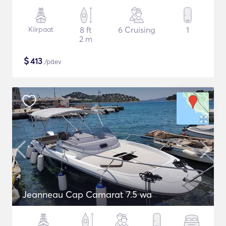
Kiirpaat
8 ft
6 Cruising
1
2 m
$
413
/päev
Jeanneau Cap Camarat 7.5 wa