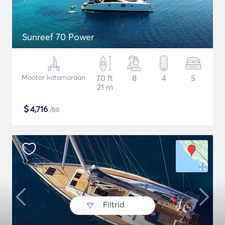
Sunreef 70 Power
Mootor katamaraan
70 ft
8
4
5
21 m
$
4,716
/öö
Filtrid