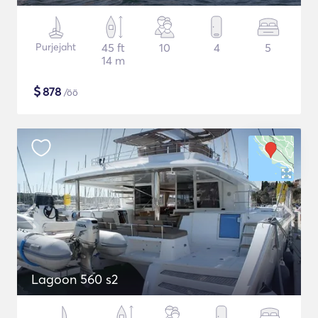
Purjejaht
45 ft
10
4
5
14 m
$
878
/öö
Lagoon 560 s2