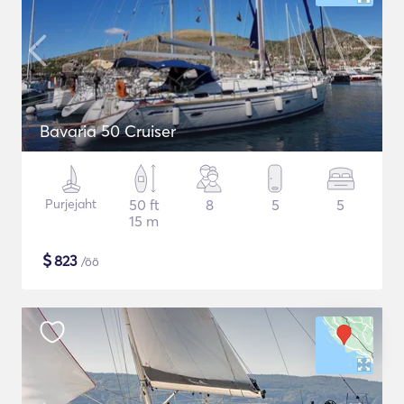
Bavaria 50 Cruiser
Purjejaht
50 ft
8
5
5
15 m
$
823
/öö