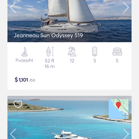
Jeanneau Sun Odyssey 519
Purjejaht
52 ft
12
5
5
16 m
$
1,101
/öö