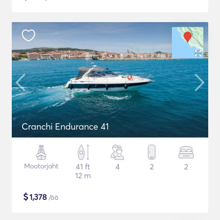
Cranchi Endurance 41
Mootorjaht
41 ft
4
2
2
12 m
$
1,378
/öö