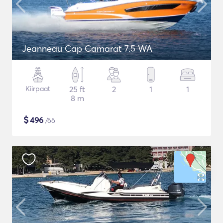
Jeanneau Cap Camarat 7.5 WA
Kiirpaat
25 ft
2
1
1
8 m
$
496
/öö