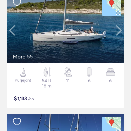
More 55
Purjejaht
54 ft
11
6
6
16 m
$
1,133
/öö