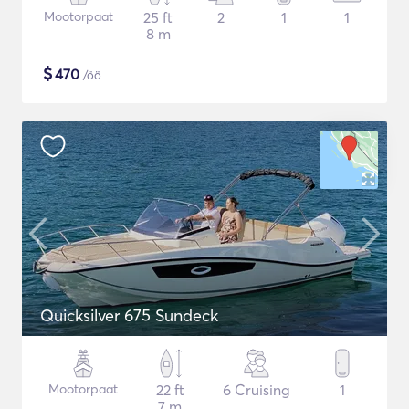
Mootorpaat
25 ft
2
1
1
8 m
$
470
/öö
Quicksilver 675 Sundeck
Mootorpaat
22 ft
6 Cruising
1
7 m