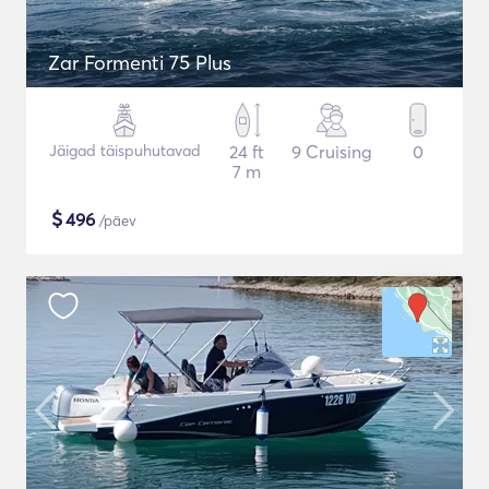
Zar Formenti 75 Plus
Jäigad täispuhutavad
24 ft
9 Cruising
0
7 m
$
496
/päev