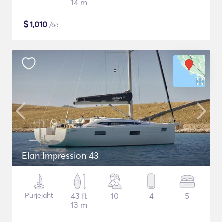
14 m
$
1,010
/öö
Elan Impression 43
Purjejaht
43 ft
10
4
5
13 m