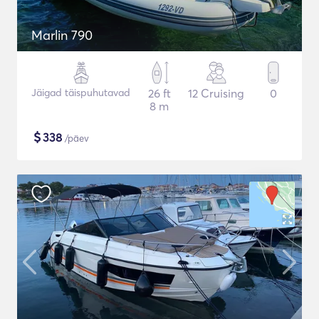
Marlin 790
Jäigad täispuhutavad
26 ft
12 Cruising
0
8 m
$
338
/päev