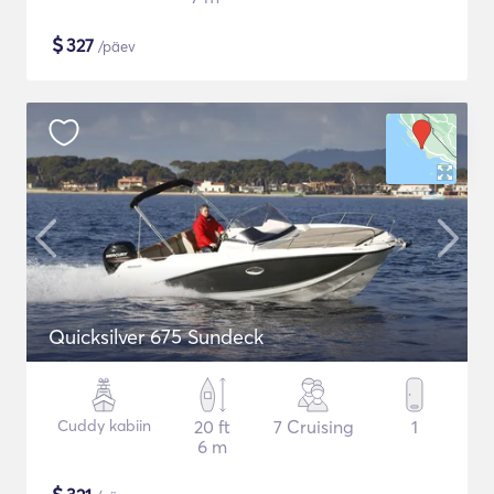
$
327
/päev
Quicksilver 675 Sundeck
Cuddy kabiin
20 ft
7 Cruising
1
6 m