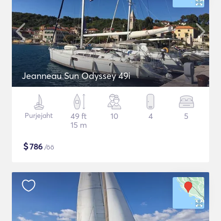
Jeanneau Sun Odyssey 49i
Purjejaht
49 ft
10
4
5
15 m
$
786
/öö