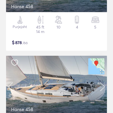
Hanse 458
Purjejaht
45 ft
10
4
5
14 m
$
878
/öö
Hanse 458