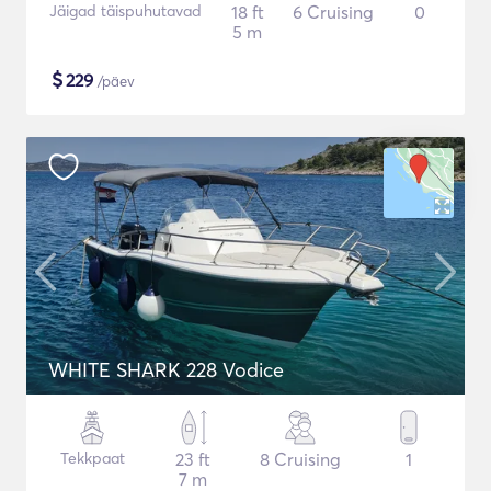
Jäigad täispuhutavad
18 ft
6 Cruising
0
5 m
$
229
/päev
WHITE SHARK 228 Vodice
Tekkpaat
23 ft
8 Cruising
1
7 m