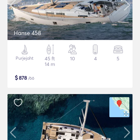
Hanse 458
Purjejaht
45 ft
10
4
5
14 m
$
878
/öö