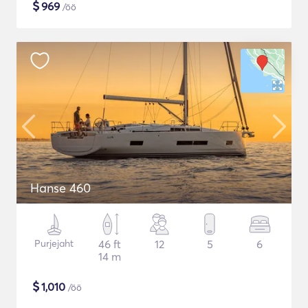
$
969
/öö
Hanse 460
Purjejaht
46 ft
12
5
6
14 m
$
1,010
/öö