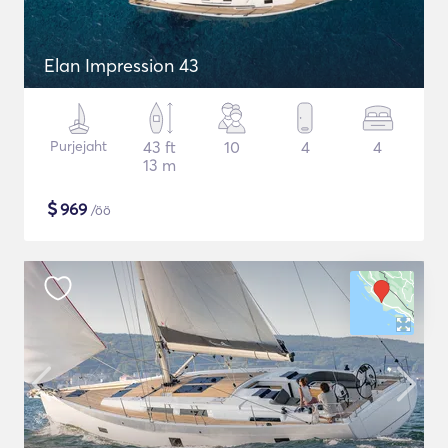
Elan Impression 43
Purjejaht
43 ft
10
4
4
13 m
$
969
/öö