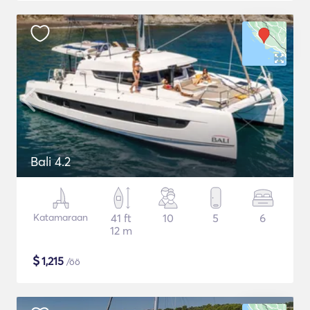
Bali 4.2
Katamaraan
41 ft
10
5
6
12 m
$
1,215
/öö