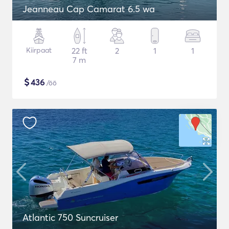
Jeanneau Cap Camarat 6.5 wa
Kiirpaat
22 ft
2
1
1
7 m
$
436
/öö
Atlantic 750 Suncruiser