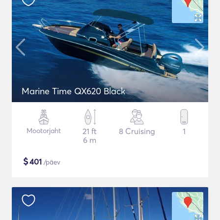
Marine Time QX620 Black
Mootorjaht
21 ft
8 Cruising
1
6 m
$
401
/päev