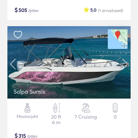
$
505
5.0
/päev
(1
arvustused
)
Salpa Sunsix
Mootorjaht
20 ft
7 Cruising
0
6 m
$
315
/päev