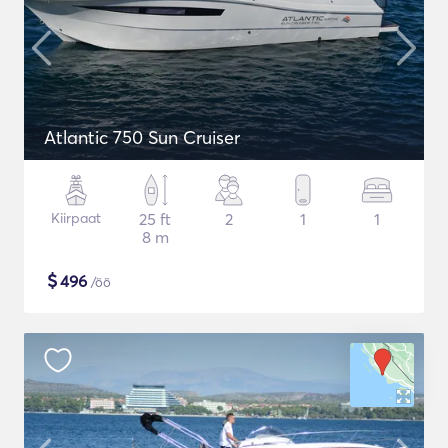
Atlantic 750 Sun Cruiser
Kiirpaat
25 ft
2
1
1
8 m
$
496
/öö