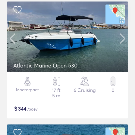
Atlantic Marine Open 530
Mootorpaat
17 ft
6 Cruising
0
5 m
$
344
/päev