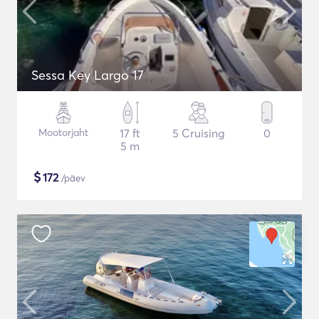
Sessa Key Largo 17
Mootorjaht
17 ft
5 Cruising
0
5 m
$
172
/päev