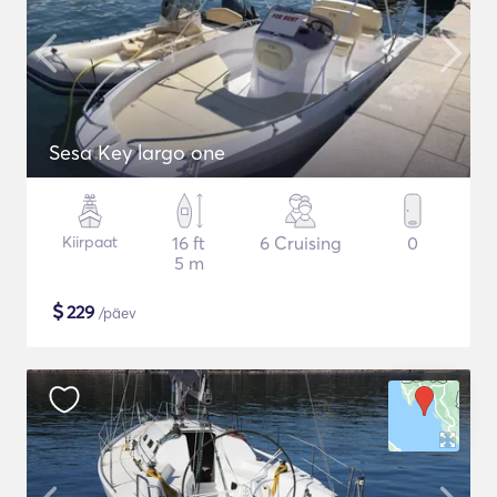
Sesa Key largo one
Kiirpaat
16 ft
6 Cruising
0
5 m
$
229
/päev