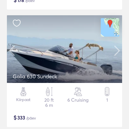
$
178
/päev
Galia 630 Sundeck
Kiirpaat
20 ft
6 Cruising
1
6 m
$
333
/päev