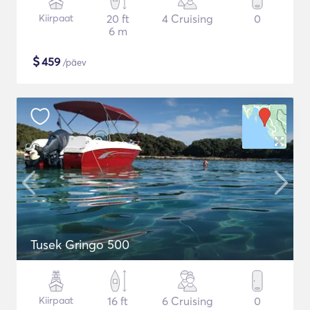
Kiirpaat
20 ft
4 Cruising
0
6 m
$
459
/päev
Tusek Gringo 500
Kiirpaat
16 ft
6 Cruising
0