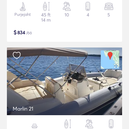
Purjejaht
45 ft
10
4
5
14 m
$
834
/öö
Marlin 21