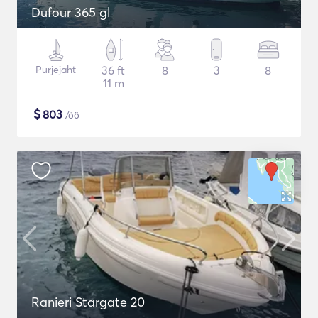
Dufour 365 gl
Purjejaht
36 ft
8
3
8
11 m
$
803
/öö
Ranieri Stargate 20