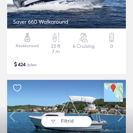
Saver 660 Walkaround
Keskkonsool
23 ft
6 Cruising
0
7 m
$
424
/päev
Filtrid