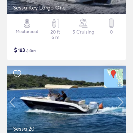
Sessa Key Largo One
Mootorpaat
20 ft
5 Cruising
0
6 m
$
183
/päev
Sessa 20