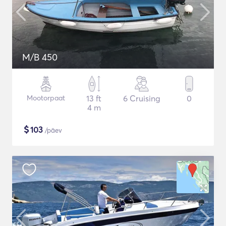
M/B 450
Mootorpaat
13 ft
6 Cruising
0
4 m
$
103
/päev