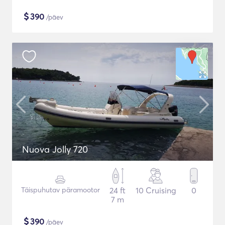
$
390
/päev
Nuova Jolly 720
Täispuhutav päramootor
24 ft
10 Cruising
0
7 m
$
390
/päev