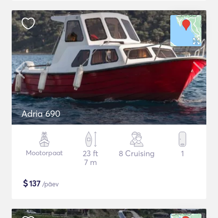
Adria 690
Mootorpaat
23 ft
8 Cruising
1
7 m
$
137
/päev