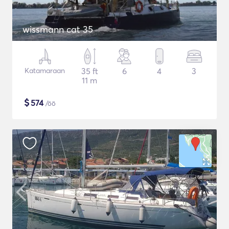
wissmann cat 35
Katamaraan
35 ft
6
4
3
11 m
$
574
/öö