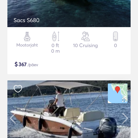
Sacs S680
Mootorjaht
0 ft
10 Cruising
0
0 m
$
367
/päev