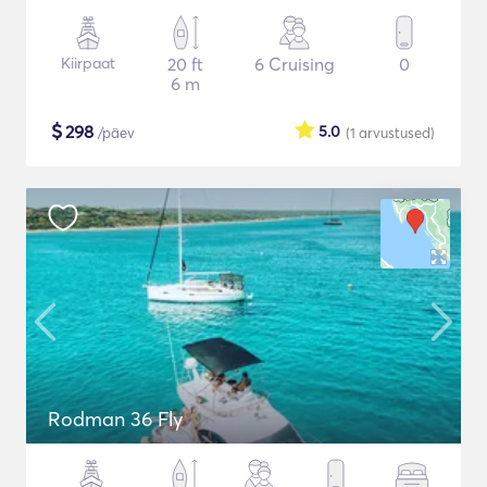
Kiirpaat
20 ft
6 Cruising
0
6 m
$
298
5.0
/päev
(1
arvustused
)
Rodman 36 Fly