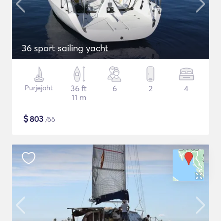
36 sport sailing yacht
Purjejaht
36 ft
6
2
4
11 m
$
803
/öö