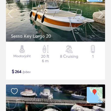
Sessa Key Largo 20
Mootorjaht
20 ft
8 Cruising
1
6 m
$
264
/päev