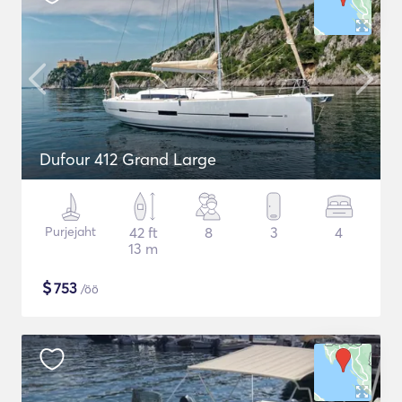
Dufour 412 Grand Large
Purjejaht
42 ft
8
3
4
13 m
$
753
/öö