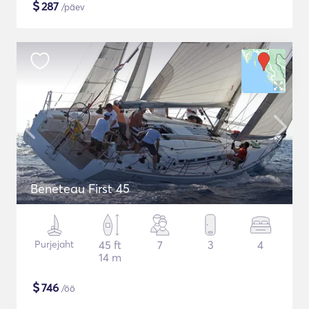
$
287
/päev
Beneteau First 45
Purjejaht
45 ft
7
3
4
14 m
$
746
/öö