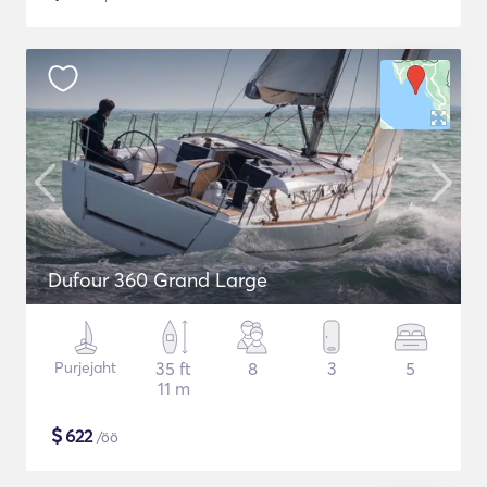
Dufour 360 Grand Large
Purjejaht
35 ft
8
3
5
11 m
$
622
/öö