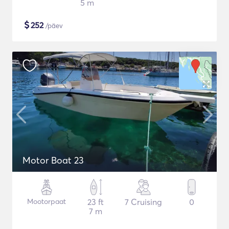
5 m
$
252
/päev
Motor Boat 23
Mootorpaat
23 ft
7 Cruising
0
7 m