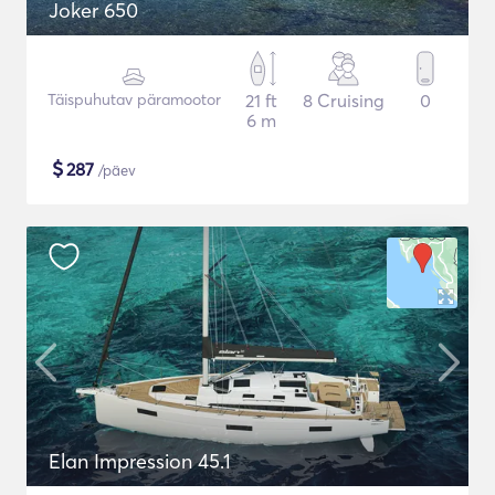
Joker 650
Täispuhutav päramootor
21 ft
8 Cruising
0
6 m
$
287
/päev
Elan Impression 45.1