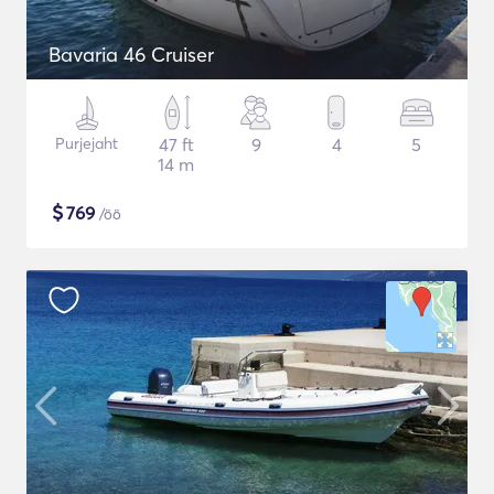
Bavaria 46 Cruiser
Purjejaht
47 ft
9
4
5
14 m
$
769
/öö