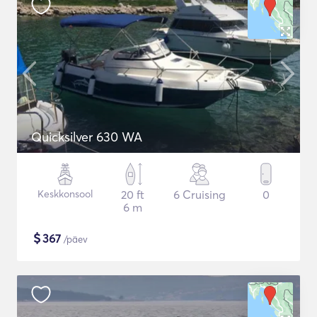
Quicksilver 630 WA
Keskkonsool
20 ft
6 Cruising
0
6 m
$
367
/päev