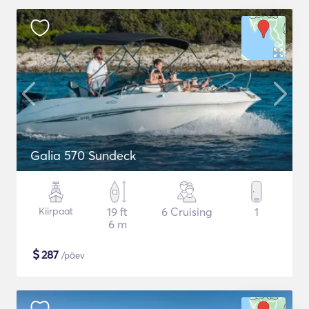
Galia 570 Sundeck
Kiirpaat
19 ft
6 Cruising
1
6 m
$
287
/päev