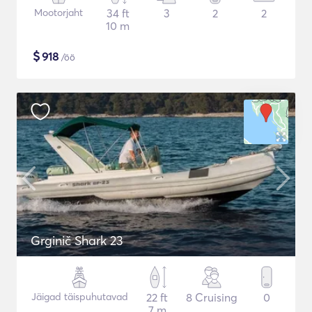
Mootorjaht
34 ft
3
2
2
10 m
$
918
/öö
Grginič Shark 23
Jäigad täispuhutavad
22 ft
8 Cruising
0
7 m