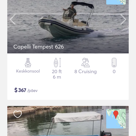
Capelli Tempest 626
Keskkonsool
20 ft
8 Cruising
0
6 m
$
367
/päev