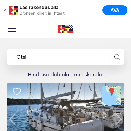
Lae rakendus alla
×
AVA
Broneeri kiirelt ja lihtsalt
Otsi
Hind sisaldab alati meeskonda.