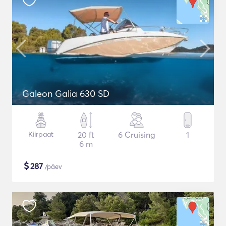
Galeon Galia 630 SD
Kiirpaat
20 ft
6 Cruising
1
6 m
$
287
/päev