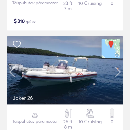
Täispuhutav päramootor
23 ft
10 Cruising
0
7 m
$
310
/päev
Joker 26
Täispuhutav päramootor
26 ft
10 Cruising
0
8 m