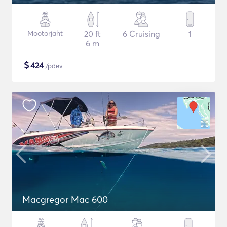
Mootorjaht
20 ft
6 Cruising
1
6 m
$
424
/päev
Macgregor Mac 600