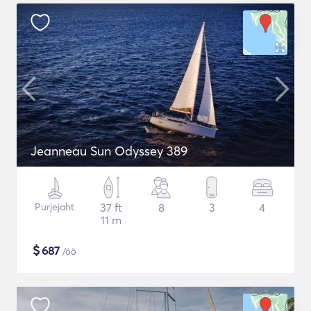
Jeanneau Sun Odyssey 389
Purjejaht
37 ft
8
3
4
11 m
$
687
/öö