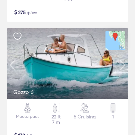
$
275
/päev
Gozzo 6
Mootorpaat
22 ft
6 Cruising
1
7 m