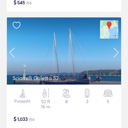
$
545
/öö
Sciarrelli Goletta 52
Purjejaht
52 ft
8
3
5
16 m
$
1,033
/öö