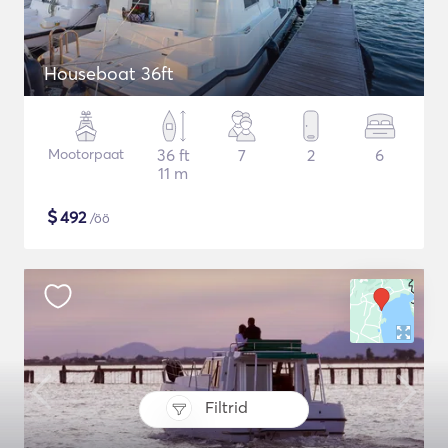
Houseboat 36ft
Mootorpaat
36 ft
7
2
6
11 m
$
492
/öö
Filtrid