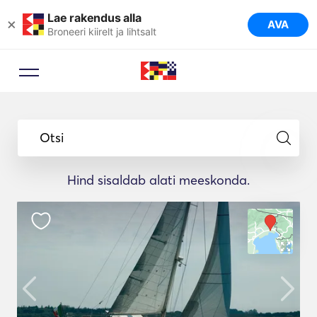
Lae rakendus alla
×
AVA
Broneeri kiirelt ja lihtsalt
Otsi
Hind sisaldab alati meeskonda.