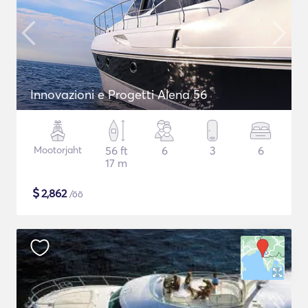
Innovazioni e Progetti Alena 56
Mootorjaht
56 ft
6
3
6
17 m
$
2,862
/öö