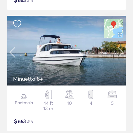
$
663
/öö
Minuetto 8+
Paatmaja
44 ft
10
4
5
13 m
$
663
/öö