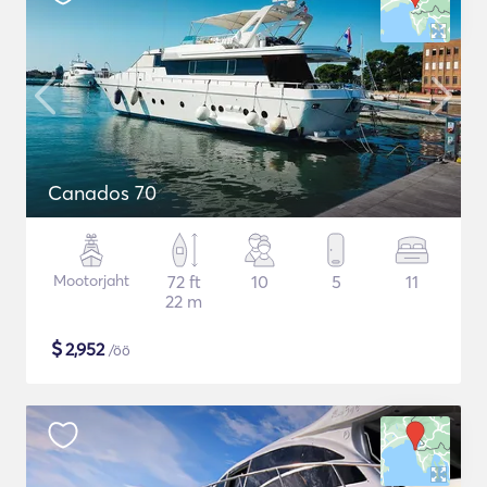
Canados 70
Mootorjaht
72 ft
10
5
11
22 m
$
2,952
/öö