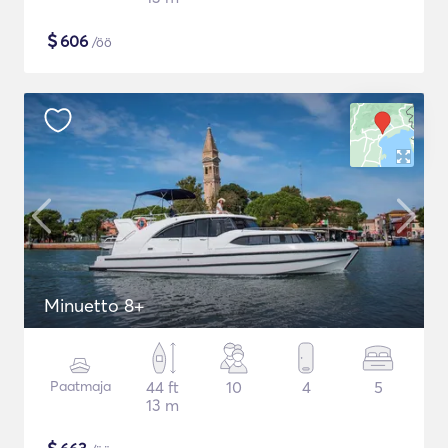
$
606
/öö
Minuetto 8+
Paatmaja
44 ft
10
4
5
13 m