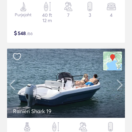
Purjejaht
40 ft
7
3
4
12 m
$
548
/öö
Ranieri Shark 19