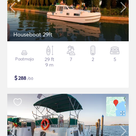
Houseboat 29ft
Paatmaja
29 ft
7
2
5
9 m
$
288
/öö