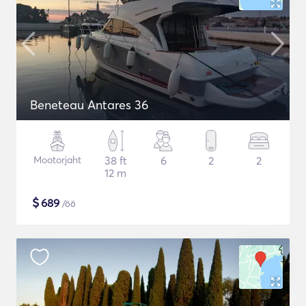
Beneteau Antares 36
Mootorjaht
38 ft
6
2
2
12 m
$
689
/öö