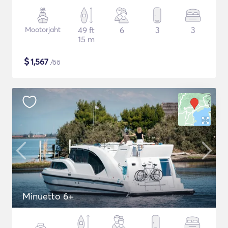
Mootorjaht
49 ft
6
3
3
15 m
$
1,567
/öö
Minuetto 6+