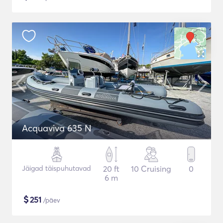
Acquaviva 635 N
Jäigad täispuhutavad
20 ft
10 Cruising
0
6 m
$
251
/päev