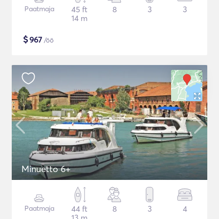
Paatmaja
45 ft
8
3
3
14 m
$
967
/öö
Minuetto 6+
Paatmaja
44 ft
8
3
4
13 m