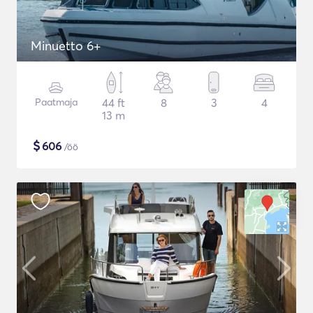
Minuetto 6+
Paatmaja
44 ft
8
3
4
13 m
$
606
/öö