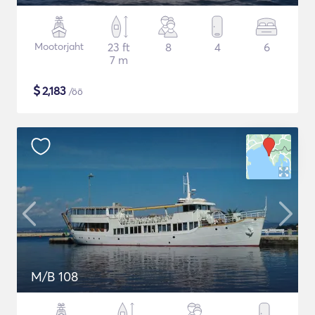
Mootorjaht
23 ft
8
4
6
7 m
$
2,183
/öö
M/B 108