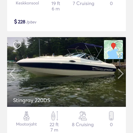
Keskkonsool
19 ft
7 Cruising
0
6 m
$
228
/päev
Stingray 220DS
Mootorjaht
22 ft
8 Cruising
0
7 m