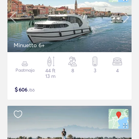
Minuetto 6+
Paatmaja
44 ft
8
3
4
13 m
$
606
/öö