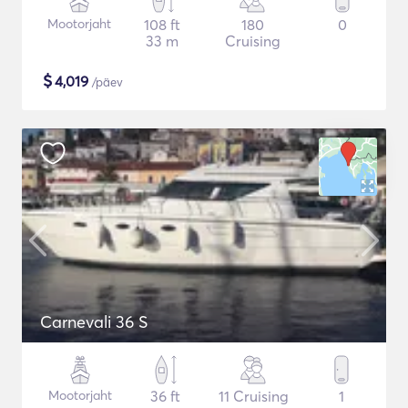
Mootorjaht
108 ft
180
0
33 m
Cruising
$
4,019
/päev
Carnevali 36 S
Mootorjaht
36 ft
11 Cruising
1