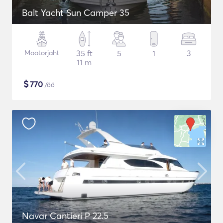
Balt Yacht Sun Camper 35
Mootorjaht
35 ft
5
1
3
11 m
$
770
/öö
Navar Cantieri P 22.5