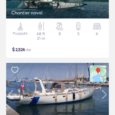
Chantier naval
Purjejaht
68 ft
8
5
6
21 m
$
2,526
/öö