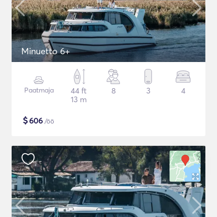
Minuetto 6+
Paatmaja
44 ft
8
3
4
13 m
$
606
/öö