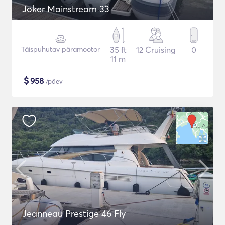
Joker Mainstream 33
Täispuhutav päramootor
35 ft
12 Cruising
0
11 m
$
958
/päev
Jeanneau Prestige 46 Fly