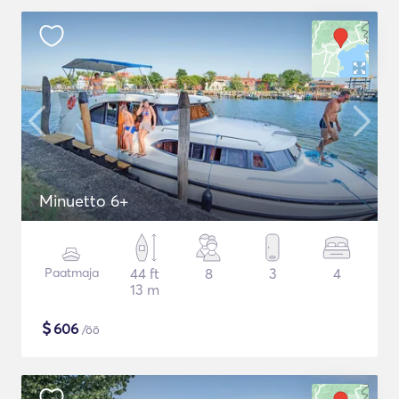
Minuetto 6+
Paatmaja
44 ft
8
3
4
13 m
$
606
/öö