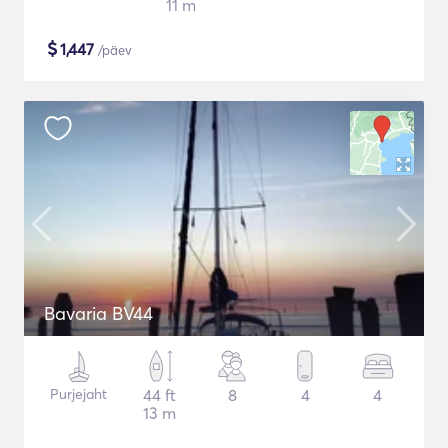
11 m
$
1,447
/päev
Bavaria BV44
Purjejaht
44 ft
8
4
4
13 m