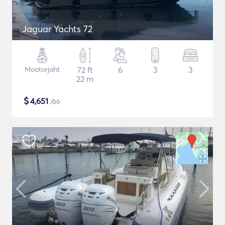
Jaguar Yachts 72
Mootorjaht
72 ft
6
3
3
22 m
$
4,651
/öö