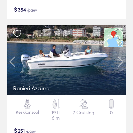
$
354
/päev
Ranieri Azzurra
Keskkonsool
19 ft
7 Cruising
0
6 m
$
251
/päev