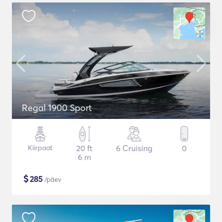
Regal 1900 Sport
Kiirpaat
20 ft
6 Cruising
0
6 m
$
285
/päev