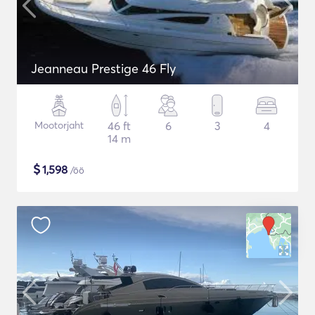
Jeanneau Prestige 46 Fly
Mootorjaht
46 ft
6
3
4
14 m
$
1,598
/öö