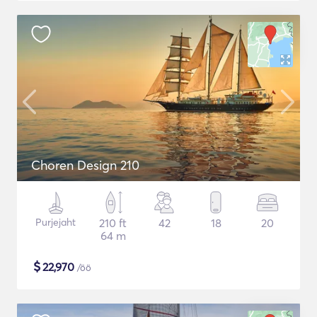
Choren Design 210
Purjejaht
210 ft
42
18
20
64 m
$
22,970
/öö