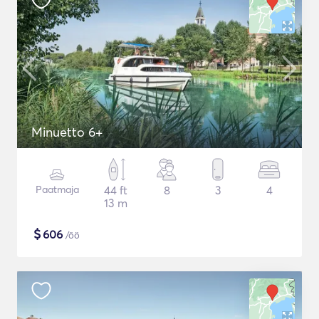
Minuetto 6+
Paatmaja
44 ft
8
3
4
13 m
$
606
/öö