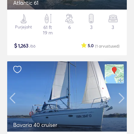
Atlantic 61
Purjejaht
61 ft
6
3
3
19 m
$
1,263
5.0
/öö
(1
arvustused
)
Bavaria 40 cruiser