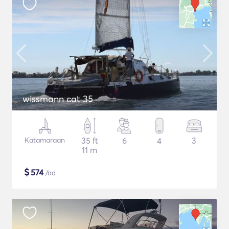
wissmann cat 35
Katamaraan
35 ft
6
4
3
11 m
$
574
/öö