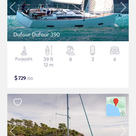
Dufour Dufour 390
Purjejaht
39 ft
8
3
4
12 m
$
729
/öö