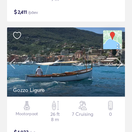
$
2,411
/päev
Gozzo Ligure
Mootorpaat
26 ft
7 Cruising
0
8 m