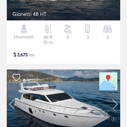
Gianetti 48 HT
Mootorjaht
49 ft
5
3
3
15 m
$
3,675
/öö