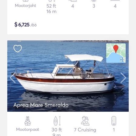
Mootorjaht
52 ft
4
3
4
16 m
$
6,725
/öö
Aprea Mare Smeraldo
Mootorpaat
30 ft
7 Cruising
1
9 m