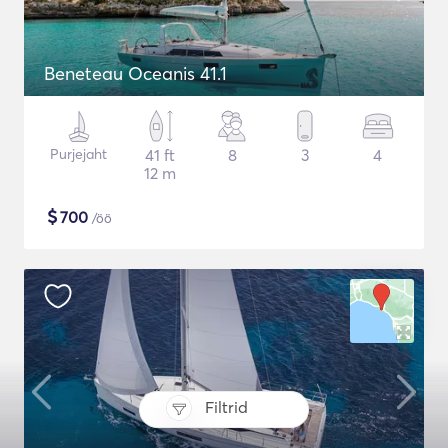
Beneteau Oceanis 41.1
Purjejaht
41 ft
8
3
4
12 m
$
700
/öö
Filtrid