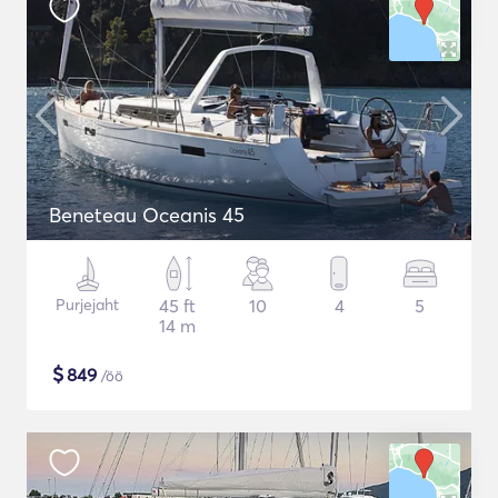
Beneteau Oceanis 45
Purjejaht
45 ft
10
4
5
14 m
$
849
/öö