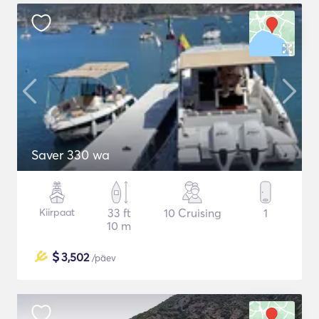
Saver 330 wa
Kiirpaat
33 ft
10 Cruising
1
10 m
$
3,502
/päev