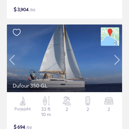
$
3,904
/öö
Dufour 350 GL
Purjejaht
33 ft
2
2
2
10 m
$
694
/öö