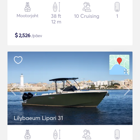
Mootorjaht
38 ft
10 Cruising
1
12 m
$
2,526
/päev
Lilybaeum Lipari 31