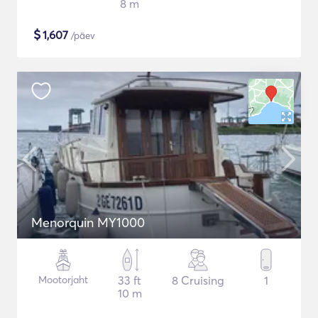
8 m
$
1,607
/päev
Menorquin MY1000
Mootorjaht
33 ft
8 Cruising
1
10 m