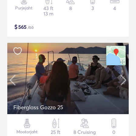
Purjejaht
43 ft
8
3
4
13 m
$
565
/öö
Fiberglass Gozzo 25
Mootorjaht
25 ft
8 Cruising
0