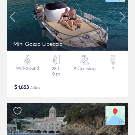
Mini Gozzo Libeccio
Walkaround
28 ft
8 Cruising
1
9 m
$
1,653
/päev