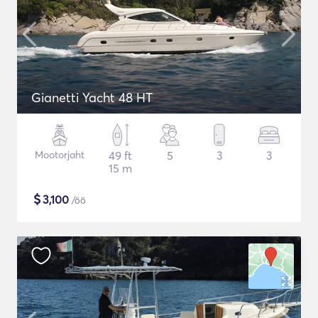
Gianetti Yacht 48 HT
Mootorjaht
49 ft
5
3
3
15 m
$
3,100
/öö