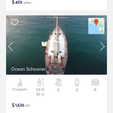
$
459
/päev
Ocean Schooner
Purjejaht
59 ft
6
4
8
18 m
$
1,636
/öö