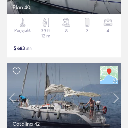
Elan 40
Purjejaht
39 ft
8
3
4
12 m
$
683
/öö
Catalina 42