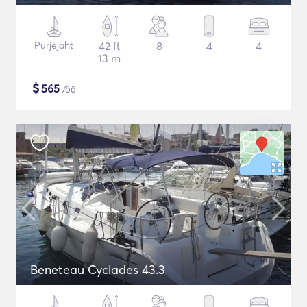
Purjejaht
42 ft
8
4
4
13 m
$
565
/öö
Beneteau Cyclades 43.3