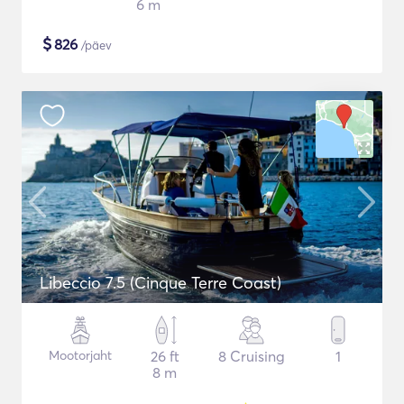
6 m
$
826
/päev
Libeccio 7.5 (Cinque Terre Coast)
Mootorjaht
26 ft
8 Cruising
1
8 m