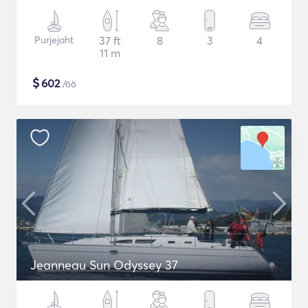
Purjejaht
37 ft
8
3
4
11 m
$
602
/öö
Jeanneau Sun Odyssey 37