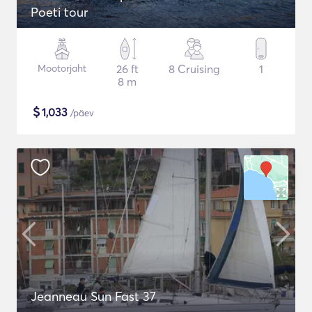
Poeti tour
Mootorjaht
26 ft
8 Cruising
1
8 m
$
1,033
/päev
Jeanneau Sun Fast 37