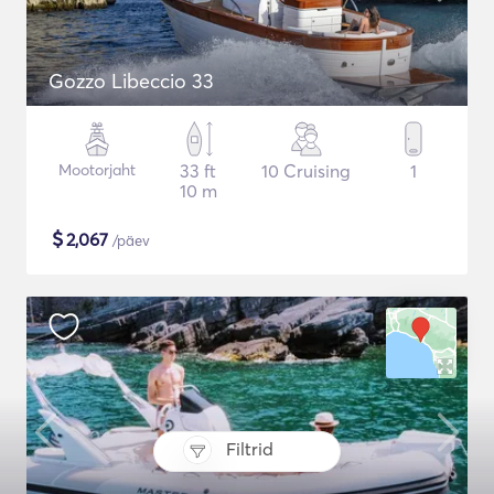
Gozzo Libeccio 33
Mootorjaht
33 ft
10 Cruising
1
10 m
$
2,067
/päev
Filtrid