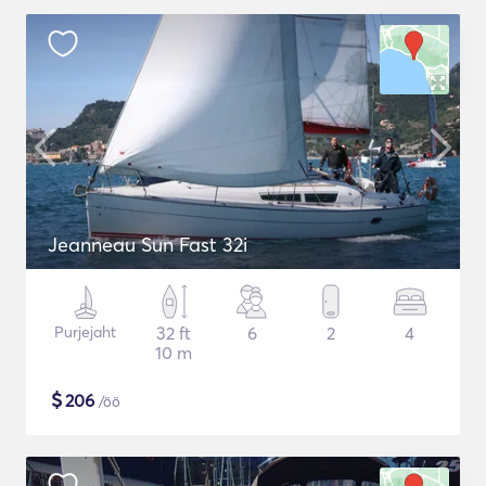
Jeanneau Sun Fast 32i
Purjejaht
32 ft
6
2
4
10 m
$
206
/öö