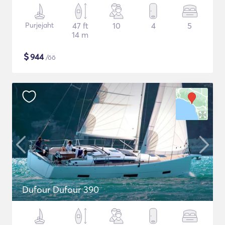
Purjejaht
47 ft
10
4
5
14 m
$
944
/öö
Dufour Dufour 390