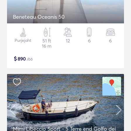
Beneteau Oceanis 50
Purjejaht
51 ft
12
6
6
16 m
$
890
/öö
Mimi Libeccio Sport - 5 Terre end Golfo dei