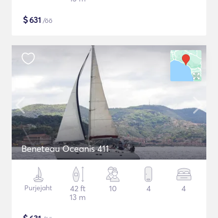
$
631
/öö
Beneteau Oceanis 411
Purjejaht
42 ft
10
4
4
13 m