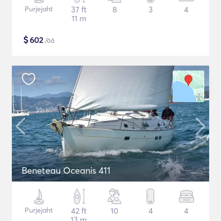
Purjejaht
37 ft
8
3
4
11 m
$
602
/öö
Beneteau Oceanis 411
Purjejaht
42 ft
10
4
4
13 m