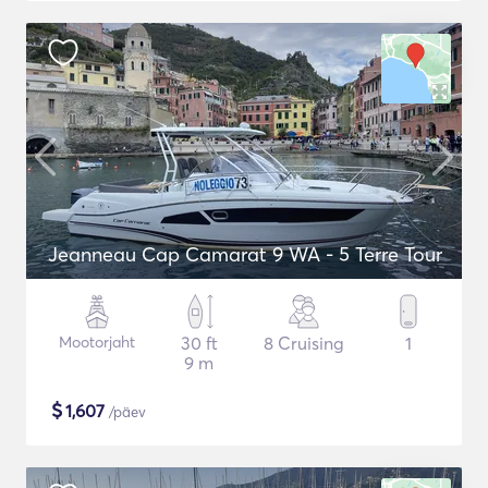
Jeanneau Cap Camarat 9 WA - 5 Terre Tour
Mootorjaht
30 ft
8 Cruising
1
9 m
$
1,607
/päev