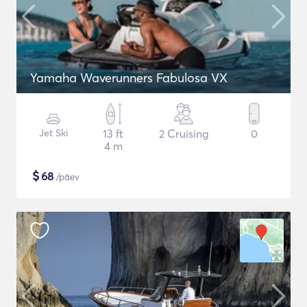
Yamaha Waverunners Fabulosa VX
Jet Ski
13 ft
2 Cruising
0
4 m
$
68
/päev