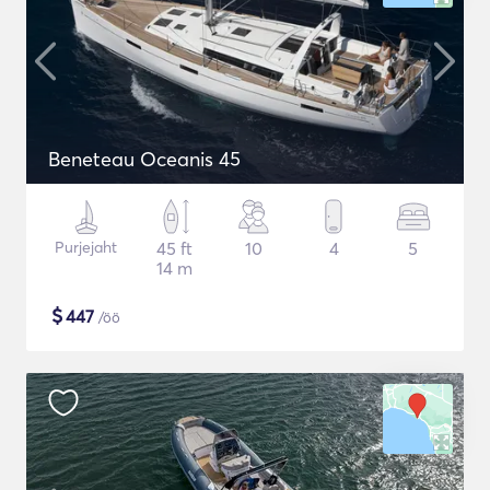
Beneteau Oceanis 45
Purjejaht
45 ft
10
4
5
14 m
$
447
/öö