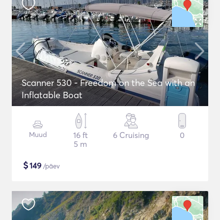
Scanner 530 - Freedom on the Sea with an
Inflatable Boat
Muud
16 ft
6 Cruising
0
5 m
$
149
/päev