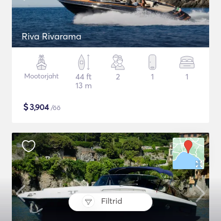
Riva Rivarama
Mootorjaht
44 ft
2
1
1
13 m
$
3,904
/öö
Filtrid