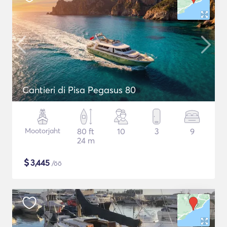
Cantieri di Pisa Pegasus 80
Mootorjaht
80 ft
10
3
9
24 m
$
3,445
/öö