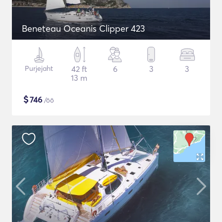
Beneteau Oceanis Clipper 423
Purjejaht
42 ft
6
3
3
13 m
$
746
/öö