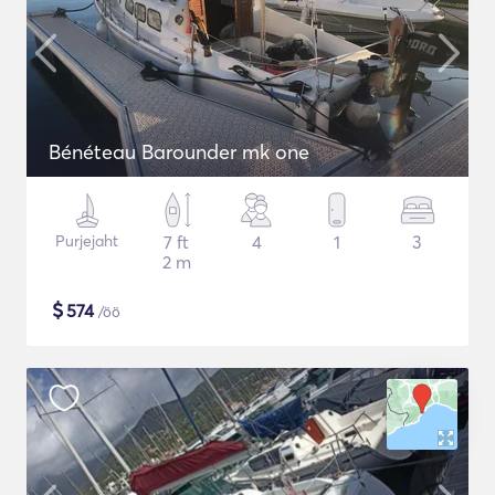
Bénéteau Barounder mk one
Purjejaht
7 ft
4
1
3
2 m
$
574
/öö