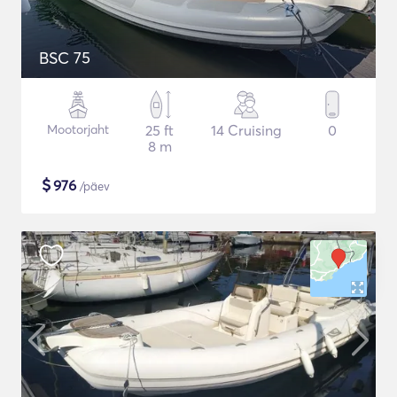
BSC 75
Mootorjaht
25 ft
14 Cruising
0
8 m
$
976
/päev