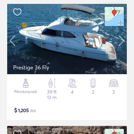
Prestige 36 Fly
Mootorpaat
39 ft
4
2
3
12 m
$
1,205
/öö