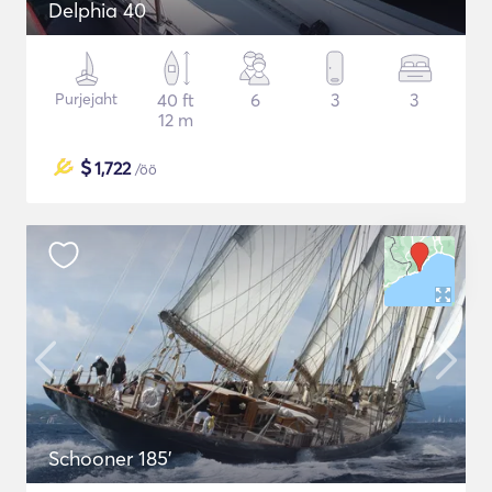
Delphia 40
Purjejaht
40 ft
6
3
3
12 m
$
1,722
/öö
Schooner 185'