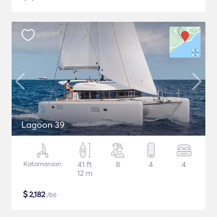
Lagoon 39
Katamaraan
41 ft
8
4
4
12 m
$
2,182
/öö