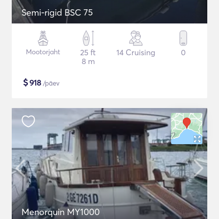
Semi-rigid BSC 75
Mootorjaht
25 ft
14 Cruising
0
8 m
$
918
/päev
Menorquin MY1000