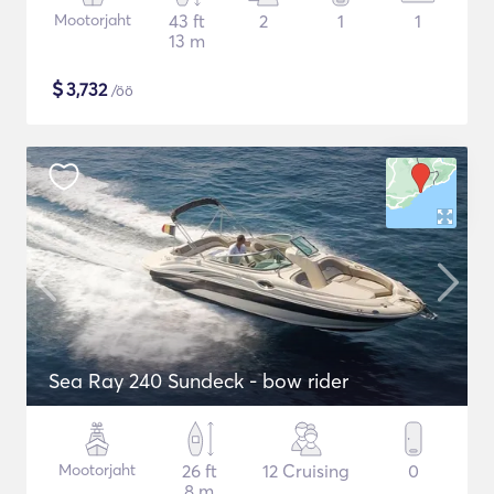
Mootorjaht
43 ft
2
1
1
13 m
$
3,732
/öö
Sea Ray 240 Sundeck - bow rider
Mootorjaht
26 ft
12 Cruising
0
8 m