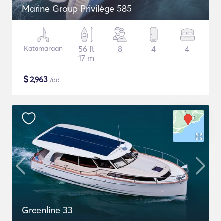
Marine Group Privilège 585
Katamaraan
56 ft
8
4
4
17 m
$
2,963
/öö
Greenline 33