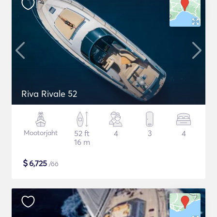
Riva Rivale 52
Mootorjaht
52 ft
4
3
4
16 m
$
6,725
/öö