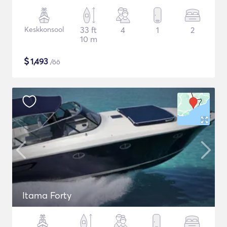
Keskkonsool
33 ft
4
1
2
10 m
$
1,493
/öö
Itama Forty