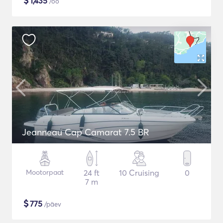
$
1,435
/öö
Jeanneau Cap Camarat 7.5 BR
Mootorpaat
24 ft
10 Cruising
0
7 m
$
775
/päev