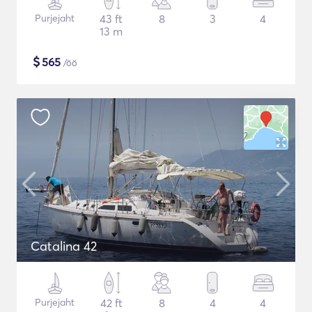
Purjejaht
43 ft
8
3
4
13 m
$
565
/öö
Catalina 42
Purjejaht
42 ft
8
4
4