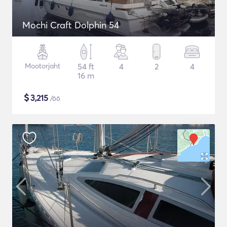
Mochi Craft Dolphin 54
Mootorjaht
54 ft
4
2
4
16 m
$
3,215
/öö