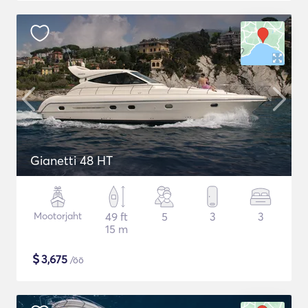
Gianetti 48 HT
Mootorjaht
49 ft
5
3
3
15 m
$
3,675
/öö