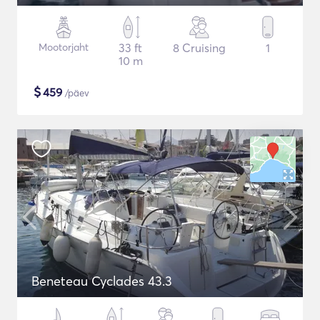
Mootorjaht
33 ft
8 Cruising
1
10 m
$
459
/päev
Beneteau Cyclades 43.3