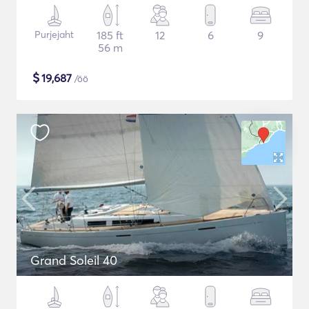
Purjejaht
185 ft
12
6
9
56 m
$
19,687
/öö
Grand Soleil 40