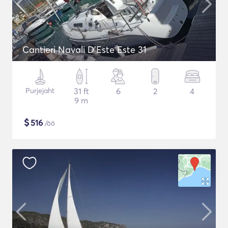
Cantieri Navali D'Este Este 31
Purjejaht
31 ft
6
2
4
9 m
$
516
/öö