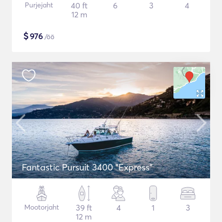
Purjejaht
40 ft
6
3
4
12 m
$
976
/öö
Fantastic Pursuit 3400 "Express"
Mootorjaht
39 ft
4
1
3
12 m