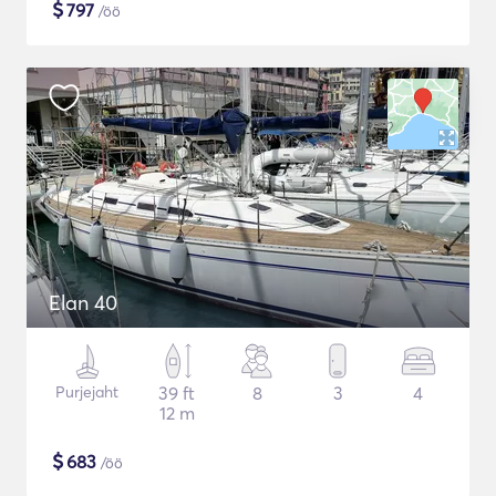
$
797
/öö
Elan 40
Purjejaht
39 ft
8
3
4
12 m
$
683
/öö