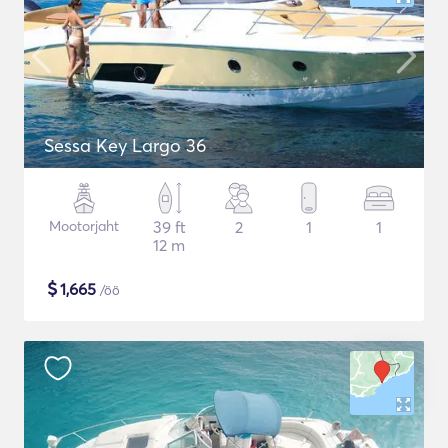
Sessa Key Largo 36
Mootorjaht
39 ft
2
1
1
12 m
$
1,665
/öö