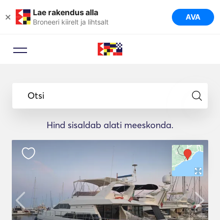
Lae rakendus alla
×
AVA
Broneeri kiirelt ja lihtsalt
Otsi
Hind sisaldab alati meeskonda.