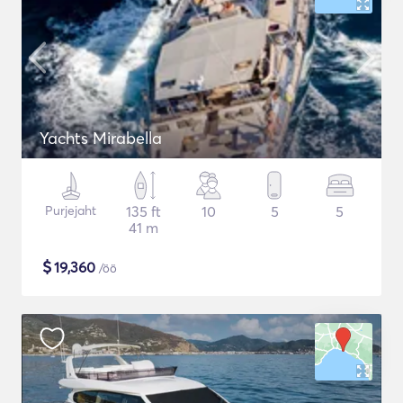
Yachts Mirabella
Purjejaht
135 ft
10
5
5
41 m
$
19,360
/öö