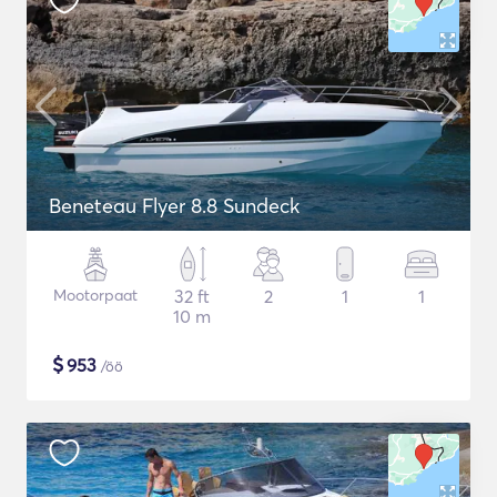
Beneteau Flyer 8.8 Sundeck
Mootorpaat
32 ft
2
1
1
10 m
$
953
/öö