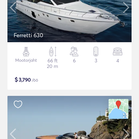
Ferretti 630
Mootorjaht
66 ft
6
3
4
20 m
$
3,790
/öö