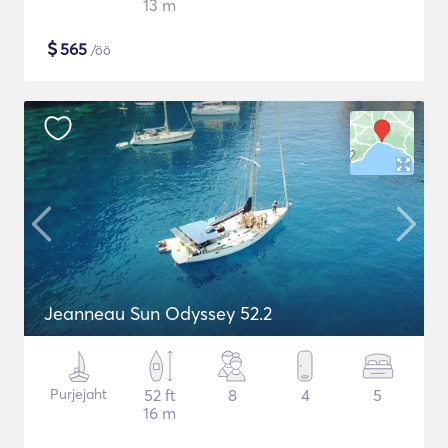
13 m
$
565
/öö
Jeanneau Sun Odyssey 52.2
Purjejaht
52 ft
8
4
5
16 m