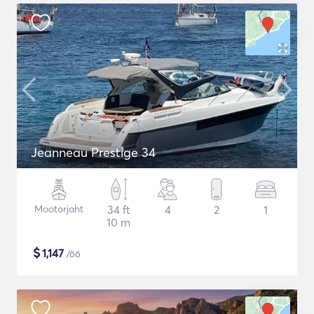
Jeanneau Prestige 34
Mootorjaht
34 ft
4
2
1
10 m
$
1,147
/öö