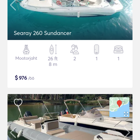
Searay 260 Sundancer
Mootorjaht
26 ft
2
1
1
8 m
$
976
/öö