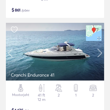
$
861
/päev
Cranchi Endurance 41
Mootorjaht
41 ft
2
1
2
12 m