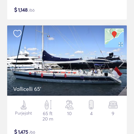
$
1,148
/öö
Vallicelli 65'
Purjejaht
65 ft
10
4
9
20 m
$
1,475
/öö