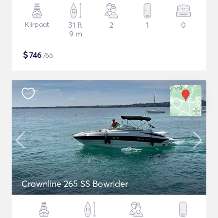
Kiirpaat
31 ft
2
1
0
9 m
$
746
/öö
Crownline 265 SS Bowrider