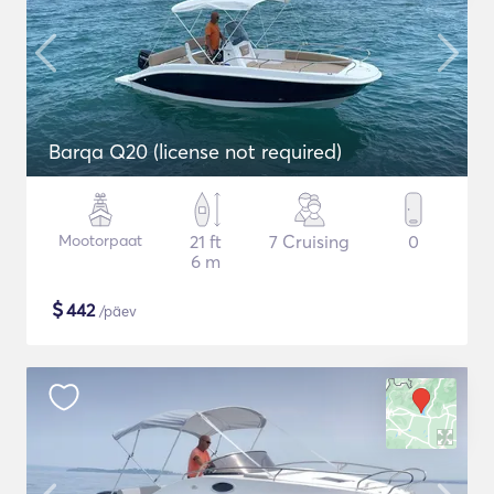
Barqa Q20 (license not required)
Mootorpaat
21 ft
7 Cruising
0
6 m
$
442
/päev