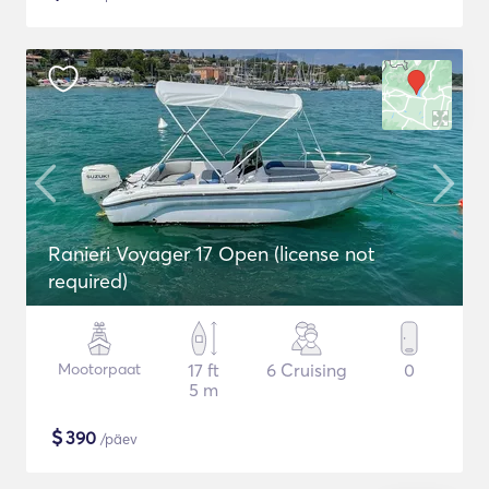
Ranieri Voyager 17 Open (license not
required)
Mootorpaat
17 ft
6 Cruising
0
5 m
$
390
/päev