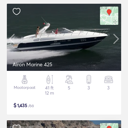
Airon Marine 425
Mootorpaat
41 ft
5
3
3
12 m
$
1,435
/öö