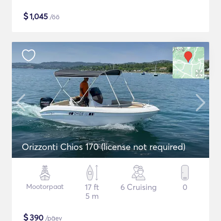
$
1,045
/öö
Orizzonti Chios 170 (license not required)
Mootorpaat
17 ft
6 Cruising
0
5 m
$
390
/päev