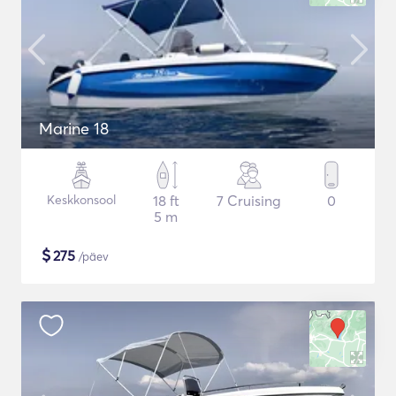
Marine 18
Keskkonsool
18 ft
7 Cruising
0
5 m
$
275
/päev