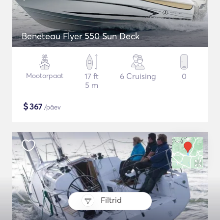
Beneteau Flyer 550 Sun Deck
Mootorpaat
17 ft
6 Cruising
0
5 m
$
367
/päev
Filtrid