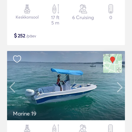
Keskkonsool
17 ft
6 Cruising
0
5 m
$
252
/päev
Marine 19