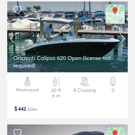
Orizzonti Calipso 620 Open (license not
required)
Mootorpaat
20 ft
8 Cruising
0
6 m
$
442
/päev