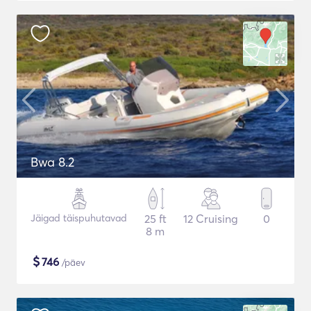
Bwa 8.2
Jäigad täispuhutavad
25 ft
12 Cruising
0
8 m
$
746
/päev