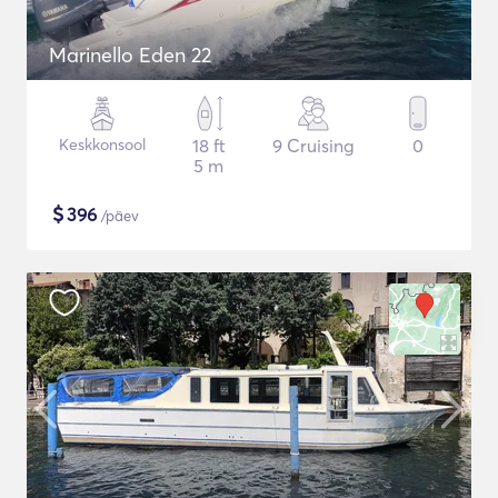
Marinello Eden 22
Keskkonsool
18 ft
9 Cruising
0
5 m
$
396
/päev