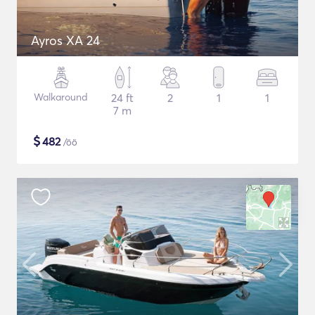
Ayros XA 24
Walkaround
24 ft
2
1
1
7 m
$
482
/öö