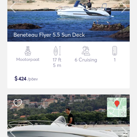
Beneteau Flyer 5.5 Sun Deck
Mootorpaat
17 ft
6 Cruising
1
5 m
$
424
/päev