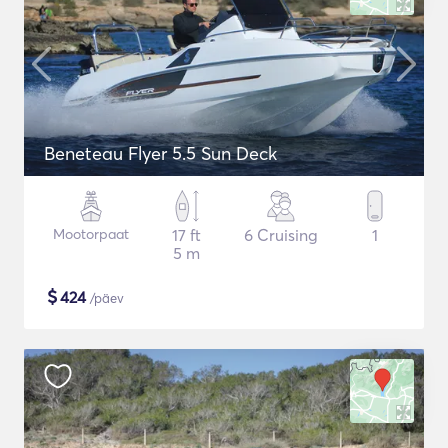
Beneteau Flyer 5.5 Sun Deck
Mootorpaat
17 ft
6 Cruising
1
5 m
$
424
/päev