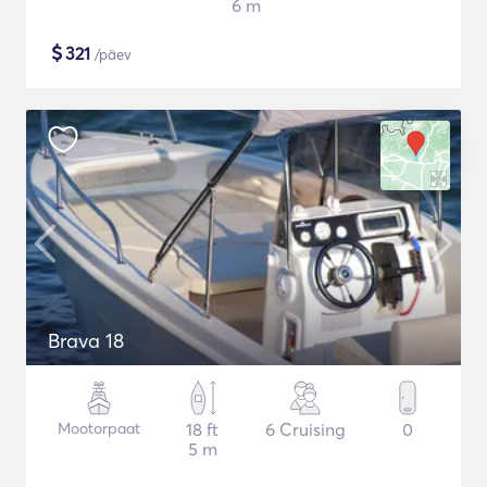
6 m
$
321
/päev
Brava 18
Mootorpaat
18 ft
6 Cruising
0
5 m