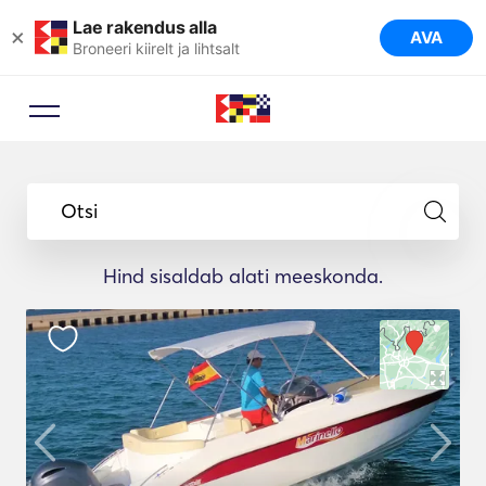
Lae rakendus alla
×
AVA
Broneeri kiirelt ja lihtsalt
Otsi
Hind sisaldab alati meeskonda.