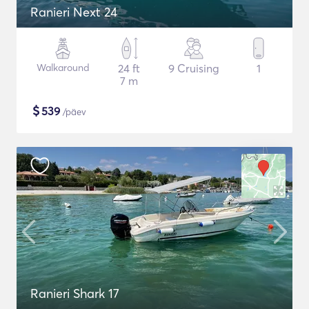
Ranieri Next 24
Walkaround
24 ft
9 Cruising
1
7 m
$
539
/päev
Ranieri Shark 17