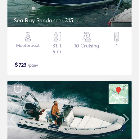
Sea Ray Sundancer 315
Mootorpaat
31 ft
10 Cruising
1
9 m
$
723
/päev