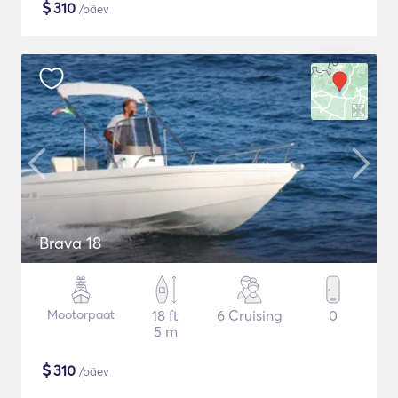
$
310
/päev
Brava 18
Mootorpaat
18 ft
6 Cruising
0
5 m
$
310
/päev