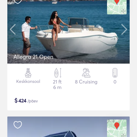
Allegra 21 Open
Keskkonsool
21 ft
8 Cruising
0
6 m
$
424
/päev