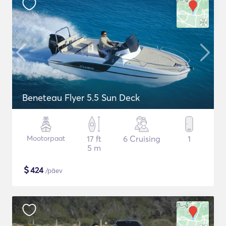
Beneteau Flyer 5.5 Sun Deck
Mootorpaat
17 ft
6 Cruising
1
5 m
$
424
/päev