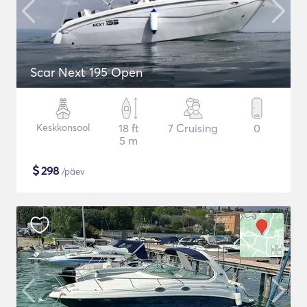
Scar Next 195 Open
Keskkonsool
18 ft
7 Cruising
0
5 m
$
298
/päev