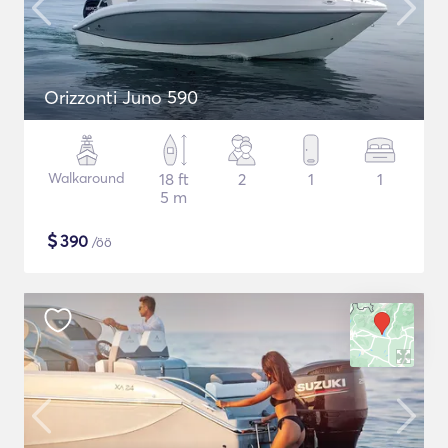
Orizzonti Juno 590
Walkaround
18 ft
2
1
1
5 m
$
390
/öö