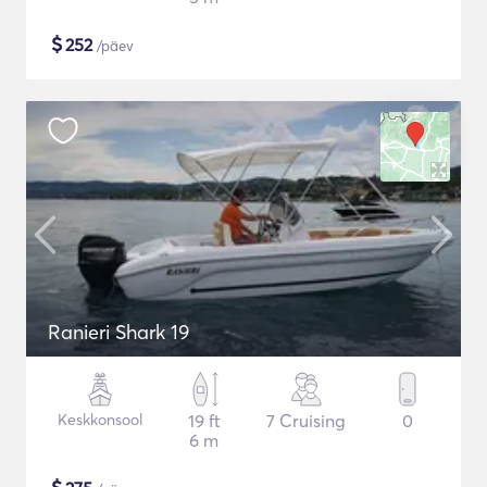
$
252
/päev
Ranieri Shark 19
Keskkonsool
19 ft
7 Cruising
0
6 m