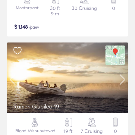
Mootorpaat
30 ft
30 Cruising
0
9 m
$
1,148
/päev
Ranieri Giubileo 19
Jäigad täispuhutavad
19 ft
7 Cruising
0