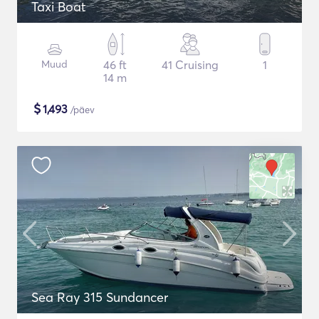
Taxi Boat
Muud
46 ft
41 Cruising
1
14 m
$
1,493
/päev
Sea Ray 315 Sundancer