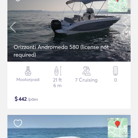
Orizzonti Andromeda 580 (license not
required)
Mootorpaat
21 ft
7 Cruising
0
6 m
$
442
/päev