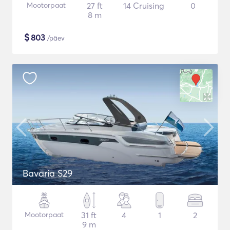
Mootorpaat
27 ft
14 Cruising
0
8 m
$
803
/päev
Bavaria S29
Mootorpaat
31 ft
4
1
2
9 m