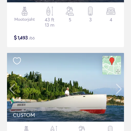
Mootorjaht
43 ft
5
3
4
13 m
$
1,493
/öö
CUSTOM