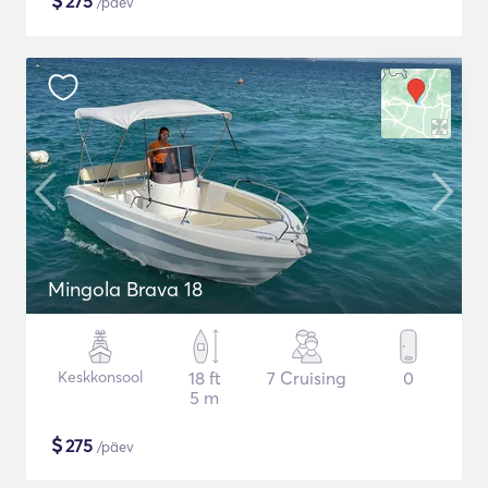
$
275
/päev
Mingola Brava 18
Keskkonsool
18 ft
7 Cruising
0
5 m
$
275
/päev