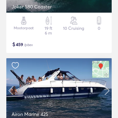
Joker 580 Coaster
Mootorpaat
19 ft
10 Cruising
0
6 m
$
459
/päev
Airon Marine 425