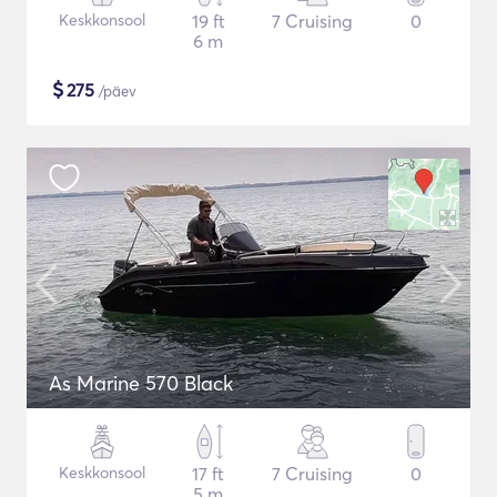
Keskkonsool
19 ft
7 Cruising
0
6 m
$
275
/päev
As Marine 570 Black
Keskkonsool
17 ft
7 Cruising
0
5 m