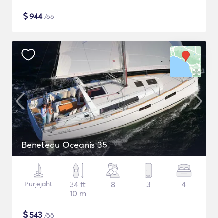
$
944
/öö
Beneteau Oceanis 35
Purjejaht
34 ft
8
3
4
10 m
$
543
/öö