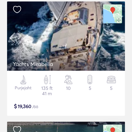
Yachts Mirabella
Purjejaht
135 ft
10
5
5
41 m
$
19,360
/öö