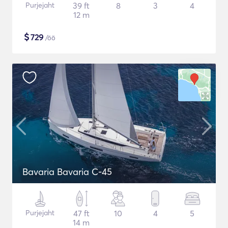
Purjejaht
39 ft
8
3
4
12 m
$
729
/öö
Bavaria Bavaria C-45
Purjejaht
47 ft
10
4
5
14 m