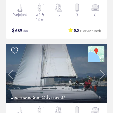
Purjejaht
43 ft
6
3
6
13 m
$
689
5.0
/öö
(1
arvustused
)
Jeanneau Sun Odyssey 37