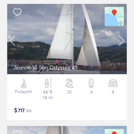
Jeanneau Sun Odyssey 45
Purjejaht
46 ft
10
4
4
14 m
$
717
/öö