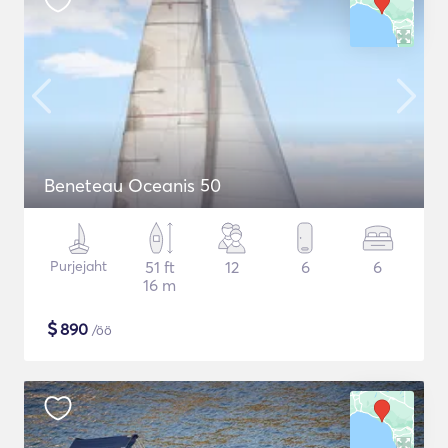
Beneteau Oceanis 50
Purjejaht
51 ft
12
6
6
16 m
$
890
/öö