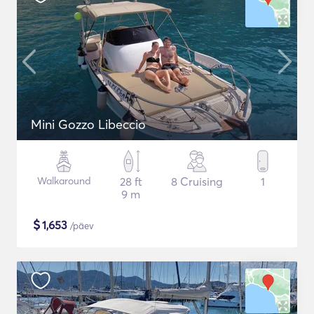
Mini Gozzo Libeccio
Walkaround
28 ft
8 Cruising
1
9 m
$
1,653
/päev