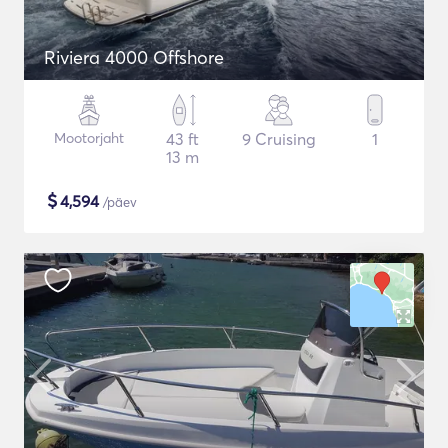
Riviera 4000 Offshore
Mootorjaht
43 ft
9 Cruising
1
13 m
$
4,594
/päev