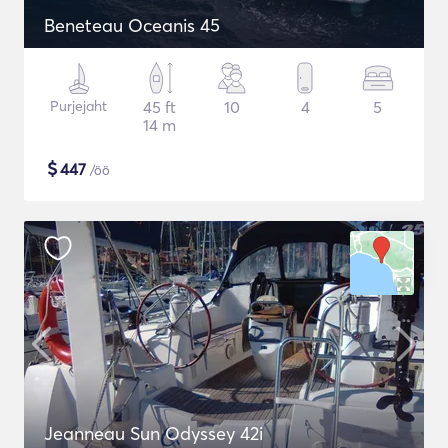
Beneteau Oceanis 45
Purjejaht
45 ft
10
4
5
14 m
$
447
/öö
Jeanneau Sun Odyssey 42i