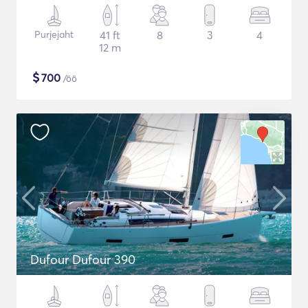
Purjejaht
41 ft
8
3
4
12 m
$
700
/öö
Dufour Dufour 390