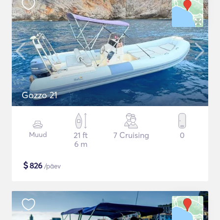
Gozzo 21
Muud
21 ft
7 Cruising
0
6 m
$
826
/päev