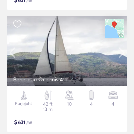
$
631
/öö
Beneteau Oceanis 411
Purjejaht
42 ft
10
4
4
13 m
$
631
/öö