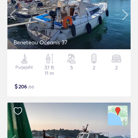
Beneteau Oceanis 37
Purjejaht
37 ft
5
2
2
11 m
$
206
/öö