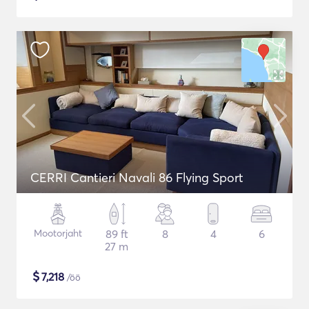
CERRI Cantieri Navali 86 Flying Sport
Mootorjaht
89 ft
8
4
6
27 m
$
7,218
/öö