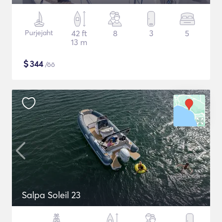
Purjejaht
42 ft
8
3
5
13 m
$
344
/öö
Salpa Soleil 23