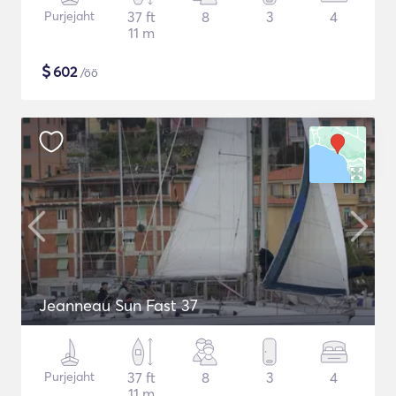
Purjejaht
37 ft
8
3
4
11 m
$
602
/öö
Jeanneau Sun Fast 37
Purjejaht
37 ft
8
3
4
11 m