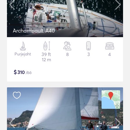
Archambault A40
Purjejaht
39 ft
8
3
4
12 m
$
310
/öö