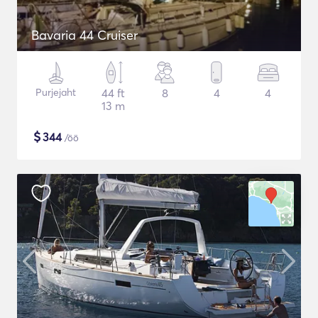
Bavaria 44 Cruiser
Purjejaht
44 ft
8
4
4
13 m
$
344
/öö