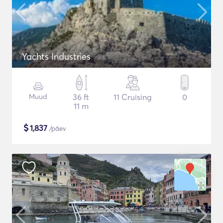
Yachts Industries
Muud
36 ft
11 Cruising
0
11 m
$
1,837
/päev