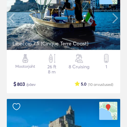
Libeccio 7.5 (Cinque Terre Coast)
Mootorjaht
26 ft
8 Cruising
1
8 m
$
803
5.0
/päev
(10
arvustused
)