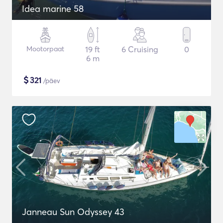
Idea marine 58
Mootorpaat
19 ft
6 Cruising
0
6 m
$
321
/päev
Janneau Sun Odyssey 43