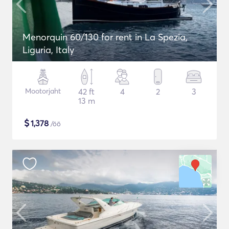
Menorquin 60/130 for rent in La Spezia,
Liguria, Italy
Mootorjaht
42 ft
4
2
3
13 m
$
1,378
/öö