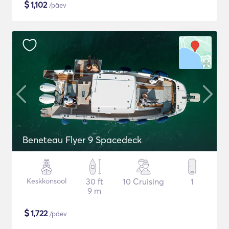
$
1,102
/päev
Beneteau Flyer 9 Spacedeck
Keskkonsool
30 ft
10 Cruising
1
9 m
$
1,722
/päev