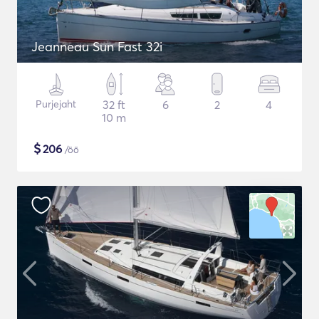
Jeanneau Sun Fast 32i
Purjejaht
32 ft
6
2
4
10 m
$
206
/öö