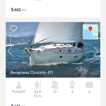
$
602
/öö
Beneteau Oceanis 411
Purjejaht
42 ft
10
4
4
13 m