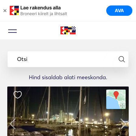
Lae rakendus alla
×
AVA
Broneeri kiirelt ja lihtsalt
Otsi
Hind sisaldab alati meeskonda.