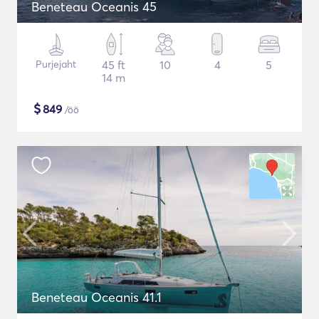
Beneteau Oceanis 45
Purjejaht
45 ft
10
4
5
14 m
$
849
/öö
Beneteau Oceanis 41.1