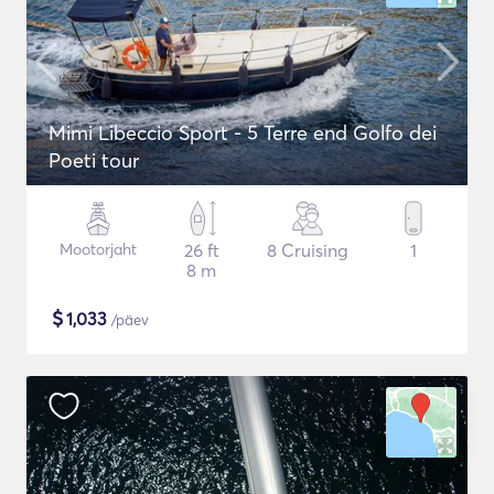
Mimi Libeccio Sport - 5 Terre end Golfo dei
Poeti tour
Mootorjaht
26 ft
8 Cruising
1
8 m
$
1,033
/päev