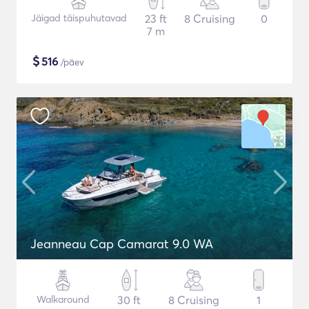
Jäigad täispuhutavad
23 ft
8 Cruising
0
7 m
$
516
/päev
Jeanneau Cap Camarat 9.0 WA
Walkaround
30 ft
8 Cruising
1