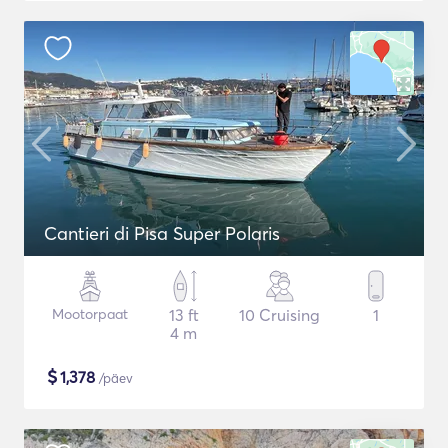
Cantieri di Pisa Super Polaris
Mootorpaat
13 ft
10 Cruising
1
4 m
$
1,378
/päev