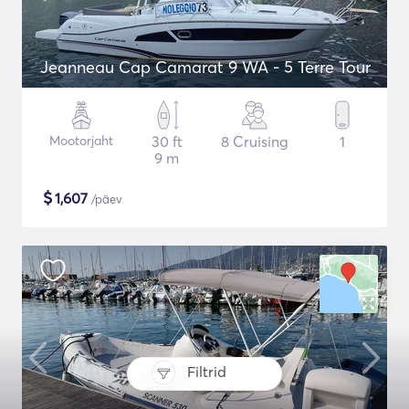
Jeanneau Cap Camarat 9 WA - 5 Terre Tour
Mootorjaht
30 ft
8 Cruising
1
9 m
$
1,607
/päev
Filtrid