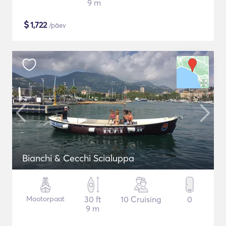
9 m
$
1,722
/päev
Bianchi & Cecchi Scialuppa
Mootorpaat
30 ft
10 Cruising
0
9 m