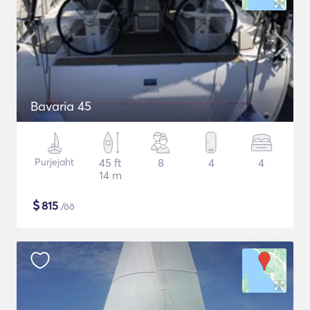
Bavaria 45
Purjejaht
45 ft
8
4
4
14 m
$
815
/öö