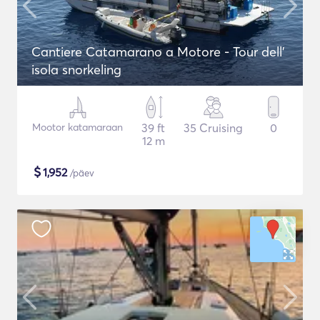
Cantiere Catamarano a Motore - Tour dell'
isola snorkeling
Mootor katamaraan
39 ft
35 Cruising
0
12 m
$
1,952
/päev