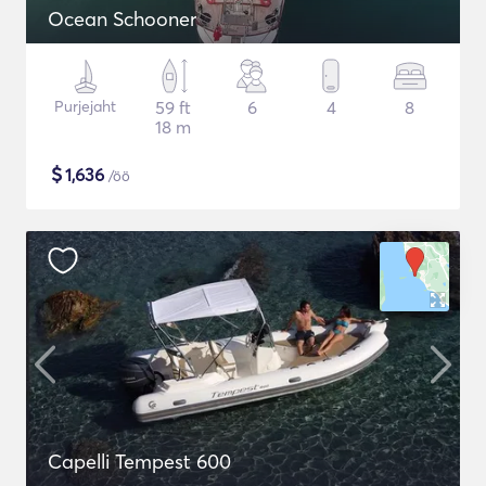
Ocean Schooner
Purjejaht
59 ft
6
4
8
18 m
$
1,636
/öö
Capelli Tempest 600