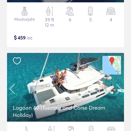
Mootorjaht
39 ft
6
5
4
12 m
$
459
/öö
Lagoon 40 (Tuscany and Corse Dream
Holiday)