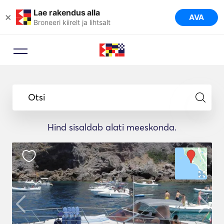
Lae rakendus alla
×
AVA
Broneeri kiirelt ja lihtsalt
Otsi
Hind sisaldab alati meeskonda.