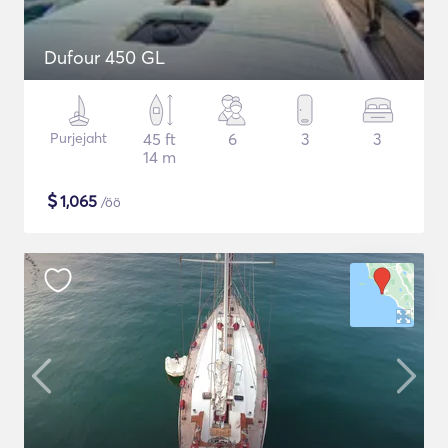
Dufour 450 GL
Purjejaht
45 ft
6
3
3
14 m
$
1,065
/öö