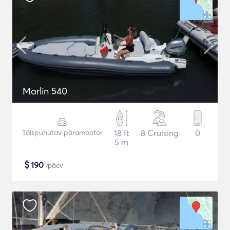
Marlin 540
Täispuhutav päramootor
18 ft
8 Cruising
0
5 m
$
190
/päev