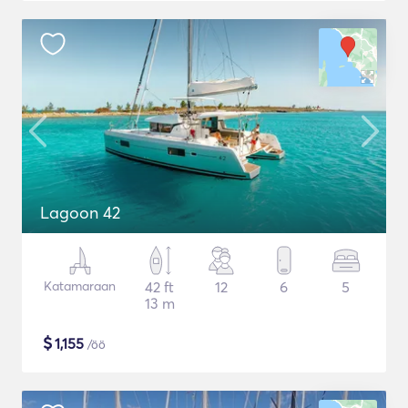
Lagoon 42
Katamaraan
42 ft
12
6
5
13 m
$
1,155
/öö