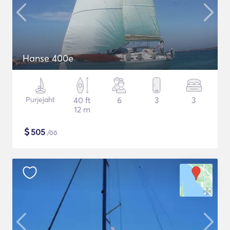
Hanse 400e
Purjejaht
40 ft
6
3
3
12 m
$
505
/öö