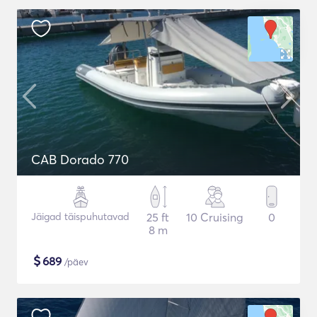
CAB Dorado 770
Jäigad täispuhutavad
25 ft
10 Cruising
0
8 m
$
689
/päev