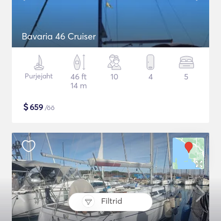
Bavaria 46 Cruiser
Purjejaht
46 ft
10
4
5
14 m
$
659
/öö
Filtrid