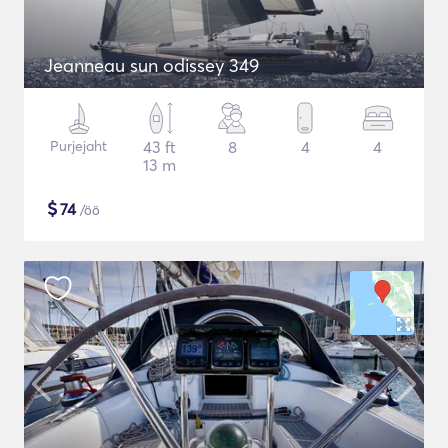
Jeanneau sun odissey 349
Purjejaht
43 ft
8
4
4
13 m
$
74
/öö