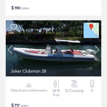
$
190
/päev
Joker Clubman 28
Täispuhutav päramootor
28 ft
12 Cruising
0
9 m
$
717
/päev