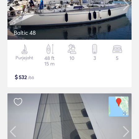
Baltic 48
Purjejaht
48 ft
10
3
5
15 m
$
532
/öö