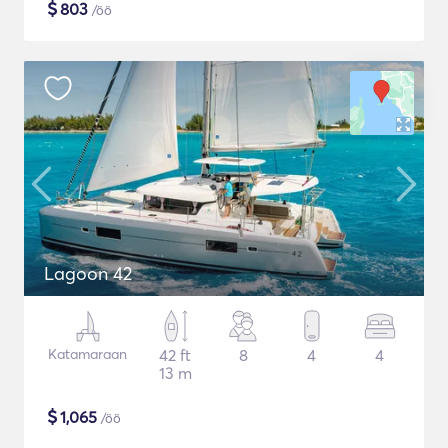
$
803
/öö
Lagoon 42
Katamaraan
42 ft
8
4
4
13 m
$
1,065
/öö