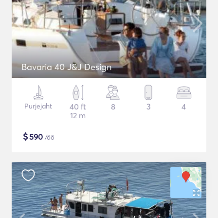
Bavaria 40 J&J Design
Purjejaht
40 ft
8
3
4
12 m
$
590
/öö