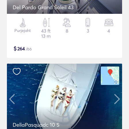
Del Pardo Grand Soleil 43
Purjejaht
43 ft
8
3
4
13 m
$
264
/öö
DellaPasquadc 10 S