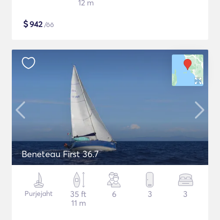
12 m
$
942
/öö
Beneteau First 36.7
Purjejaht
35 ft
6
3
3
11 m