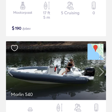
Mootorpaat
17 ft
5 Cruising
0
5 m
$
190
/päev
Marlin 540