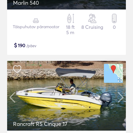
Marlin 540
Täispuhutav päramootor
18 ft
8 Cruising
0
5 m
$
190
/päev
Rancraft RS Cinque 17