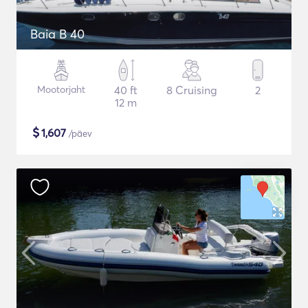
Baia B 40
Mootorjaht
40 ft
8 Cruising
2
12 m
$
1,607
/päev