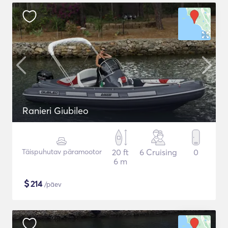
Ranieri Giubileo
Täispuhutav päramootor
20 ft
6 Cruising
0
6 m
$
214
/päev