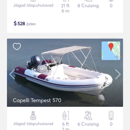
Jäigad täispuhutavad
21 ft
8 Cruising
0
6 m
$
528
/päev
Capelli Tempest 570
Jäigad täispuhutavad
6 ft
6 Cruising
0
2 m