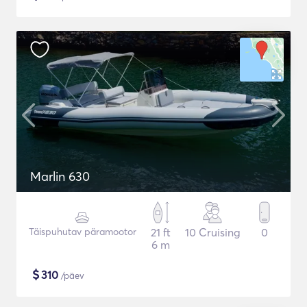
Marlin 630
Täispuhutav päramootor
21 ft
10 Cruising
0
6 m
$
310
/päev