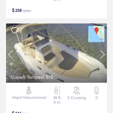
$
258
/päev
Capelli Tempest 570
Jäigad täispuhutavad
18 ft
5 Cruising
0
5 m