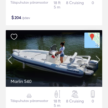
Täispuhutav päramootor
18 ft
8 Cruising
0
5 m
$
204
/päev
Marlin 540
Täispuhutav päramootor
18 ft
8 Cruising
0
5 m