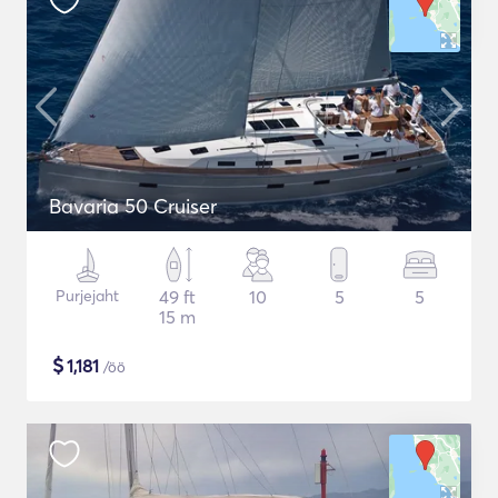
Bavaria 50 Cruiser
Purjejaht
49 ft
10
5
5
15 m
$
1,181
/öö