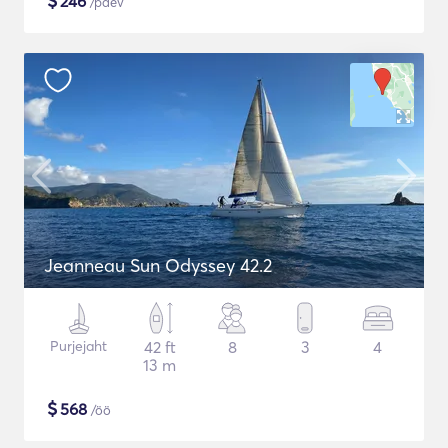
$
246
/päev
Jeanneau Sun Odyssey 42.2
Purjejaht
42 ft
8
3
4
13 m
$
568
/öö