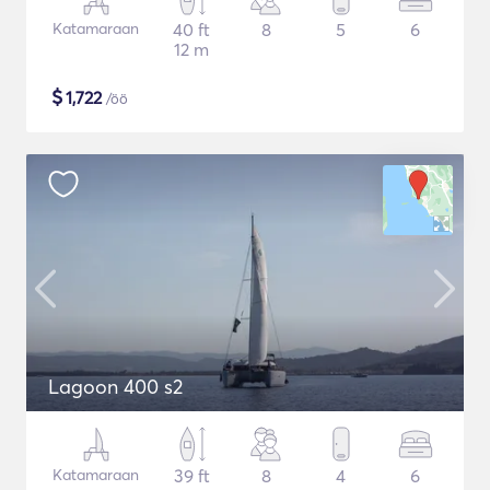
Katamaraan
40 ft
8
5
6
12 m
$
1,722
/öö
Lagoon 400 s2
Katamaraan
39 ft
8
4
6