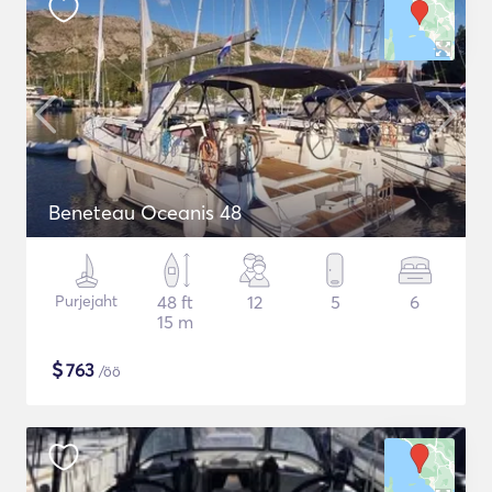
Beneteau Oceanis 48
Purjejaht
48 ft
12
5
6
15 m
$
763
/öö