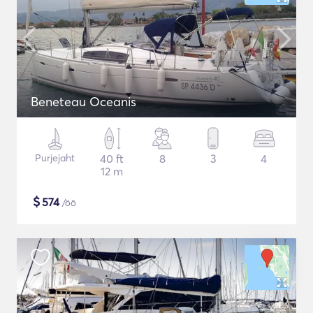
Beneteau Oceanis
Purjejaht
40 ft
8
3
4
12 m
$
574
/öö