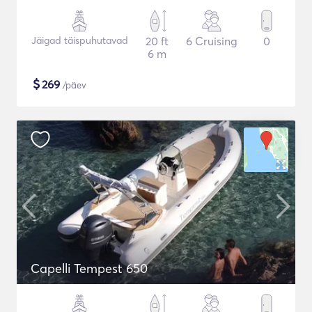
Jäigad täispuhutavad
20 ft
6 Cruising
0
6 m
$
269
/päev
Capelli Tempest 650