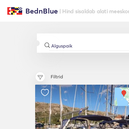
BednBlue
| Hind sisaldab alati meesko
Filtrid