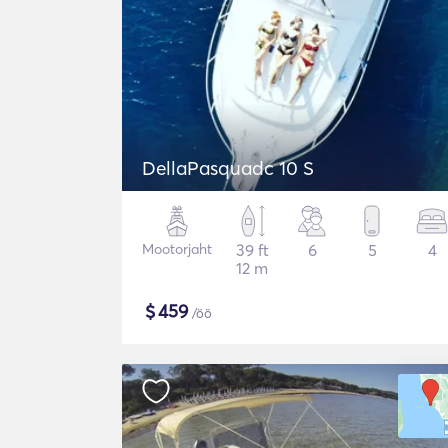
DellaPasquadc 10 S
Mootorjaht
39 ft
6
5
4
12 m
$
459
/öö