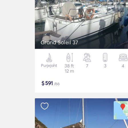
Grand Soleil 37
Purjejaht
38 ft
7
3
4
12 m
$
591
/öö