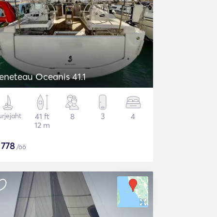
eneteau Oceanis 41.1
rjejaht
41 ft
8
3
4
12 m
$
778
/öö