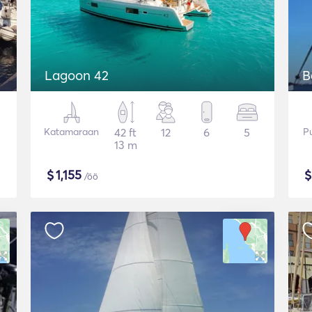
Lagoon 42
B
Katamaraan
42 ft
12
6
5
Pu
13 m
$
1,155
/öö