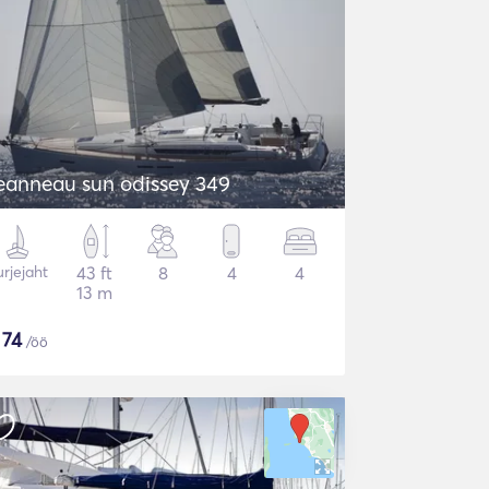
eanneau sun odissey 349
rjejaht
43 ft
8
4
4
13 m
$
74
/öö