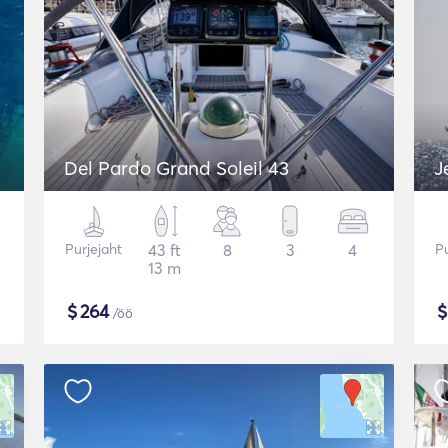
Del Pardo Grand Soleil 43
J
Purjejaht
43 ft
8
3
4
Pu
13 m
$
264
/öö