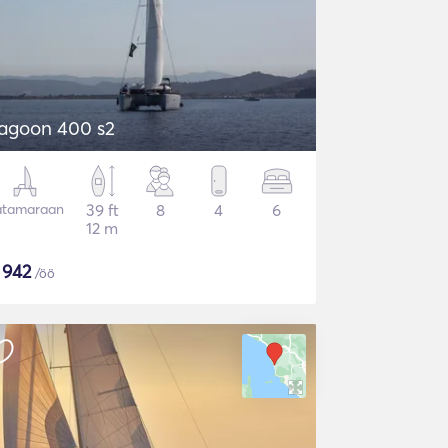
agoon 400 s2
atamaraan
39 ft
8
4
6
12 m
$
942
/öö