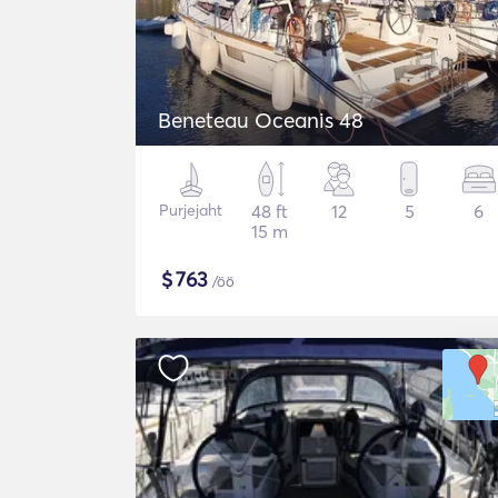
Beneteau Oceanis 48
Purjejaht
48 ft
12
5
6
15 m
$
763
/öö