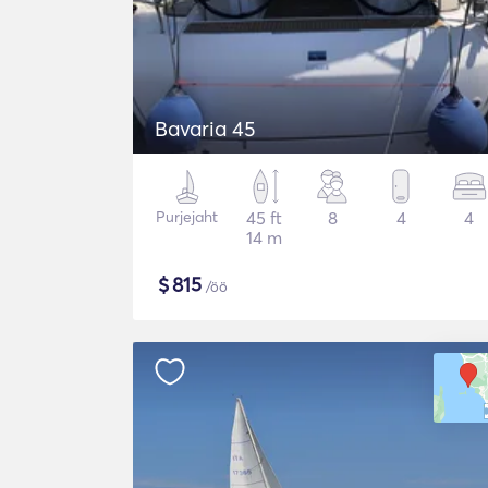
Bavaria 45
Purjejaht
45 ft
8
4
4
14 m
$
815
/öö