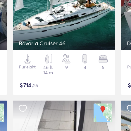
Bavaria Cruiser 46
D
Purjejaht
46 ft
9
4
5
Pu
14 m
$
714
/öö