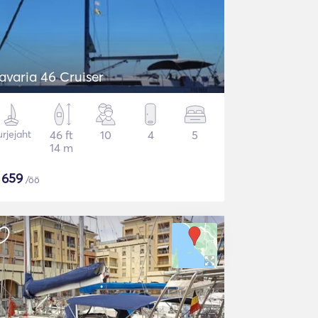
avaria 46 Cruiser
rjejaht
46 ft
10
4
5
14 m
$
659
/öö