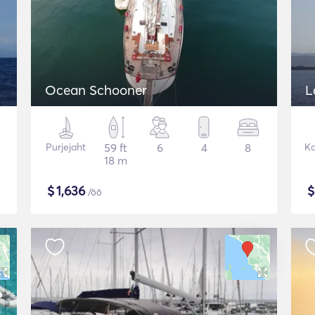
Ocean Schooner
L
Purjejaht
59 ft
6
4
8
K
18 m
$
1,636
/öö