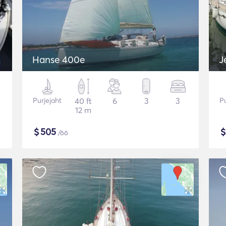
Hanse 400e
J
Purjejaht
40 ft
6
3
3
Pu
12 m
$
505
/öö