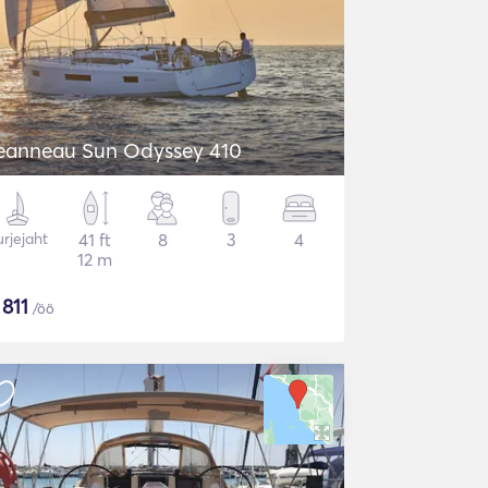
eanneau Sun Odyssey 410
rjejaht
41 ft
8
3
4
12 m
$
811
/öö