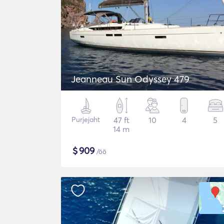
Jeanneau Sun Odyssey 479
Purjejaht
47 ft
10
4
5
14 m
$
909
/öö