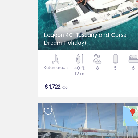
Lagoon 40 (Tuscany and Corse
Dream Holiday)
Katamaraan
40 ft
8
5
6
12 m
$
1,722
/öö