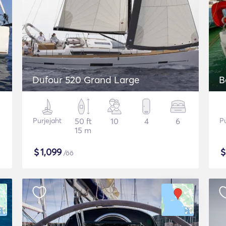
Dufour 520 Grand Large
B
Purjejaht
50 ft
10
4
6
Pu
15 m
$
1,099
/öö