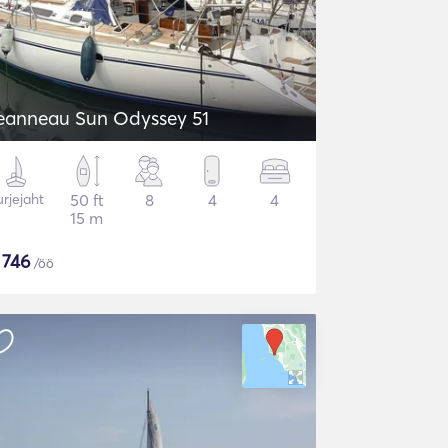
eanneau Sun Odyssey 51
rjejaht
50 ft
8
4
4
15 m
$
746
/öö