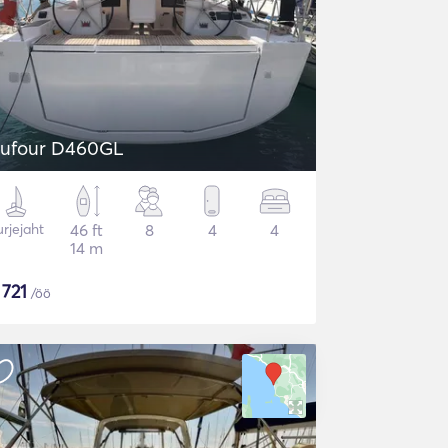
ufour D460GL
rjejaht
46 ft
8
4
4
14 m
$
721
/öö