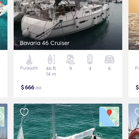
Bavaria 46 Cruiser
J
Purjejaht
46 ft
9
4
6
Pu
14 m
$
666
/öö