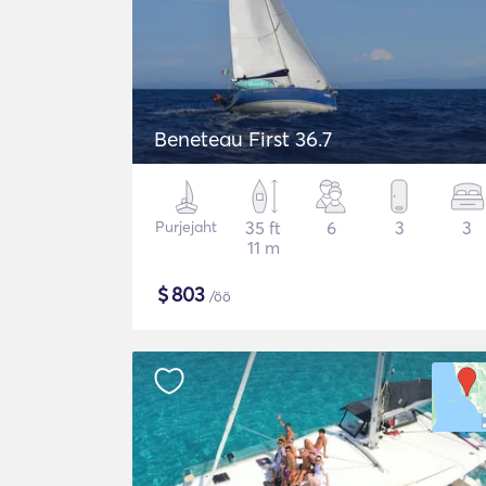
Beneteau First 36.7
Purjejaht
35 ft
6
3
3
11 m
$
803
/öö