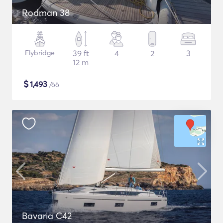
Rodman 38
Flybridge
39 ft
4
2
3
12 m
$
1,493
/öö
Bavaria C42