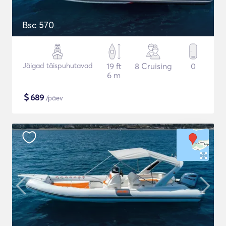
Bsc 570
Jäigad täispuhutavad
19 ft
8 Cruising
0
6 m
$
689
/päev