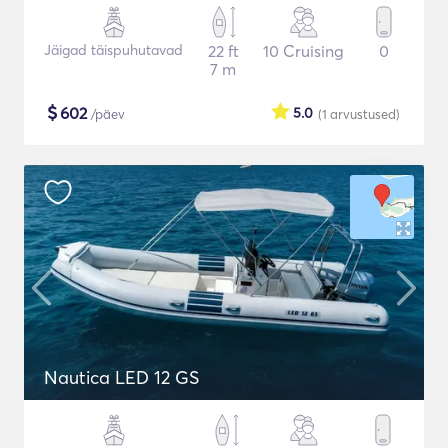
Jäigad täispuhutavad
22 ft
10 Cruising
0
7 m
$
602
5.0
/päev
(1
arvustused
)
Nautica LED 12 GS