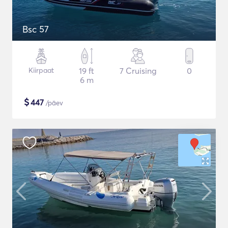
Bsc 57
Kiirpaat
19 ft
7 Cruising
0
6 m
$
447
/päev