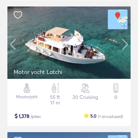
Motor yacht Latchi
Mootorjaht
55 ft
30 Cruising
0
17 m
$
1,378
5.0
/päev
(1
arvustused
)