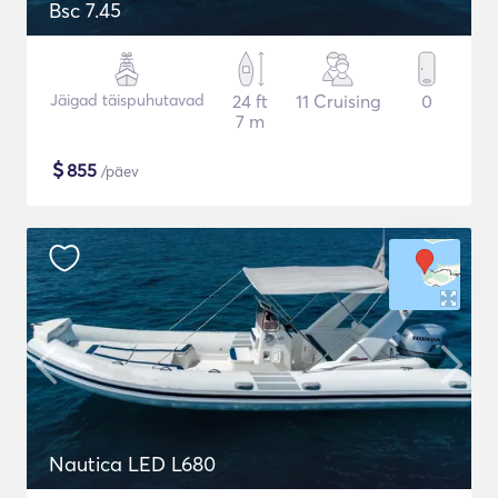
Bsc 7.45
Jäigad täispuhutavad
24 ft
11 Cruising
0
7 m
$
855
/päev
Nautica LED L680