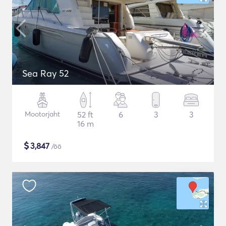
Sea Ray 52
Mootorjaht
52 ft
6
3
3
16 m
$
3,847
/öö