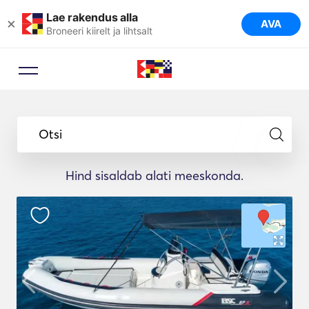
Lae rakendus alla
×
AVA
Broneeri kiirelt ja lihtsalt
Otsi
Hind sisaldab alati meeskonda.