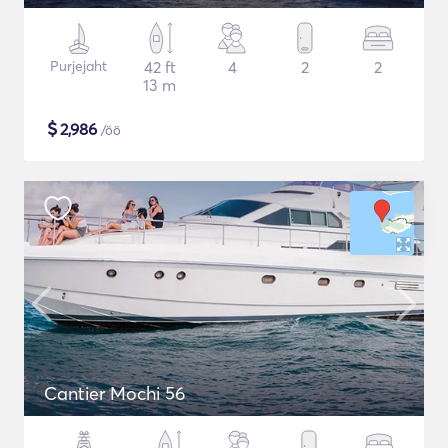
Purjejaht
42 ft
4
2
2
13 m
$
2,986
/öö
Cantier Mochi 56