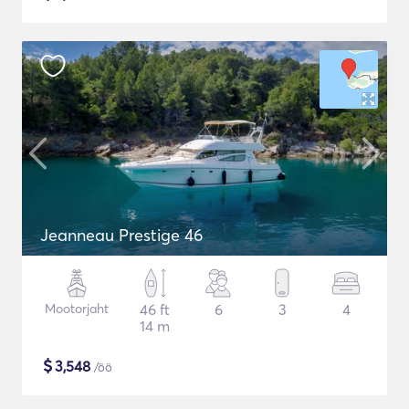
Jeanneau Prestige 46
Mootorjaht
46 ft
6
3
4
14 m
$
3,548
/öö