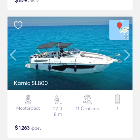
$
579
/päev
Karnic SL800
Mootorpaat
27 ft
11 Cruising
1
8 m
$
1,263
/päev