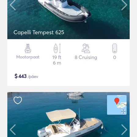
Capelli Tempest 625
Mootorpaat
19 ft
8 Cruising
0
6 m
$
443
/päev