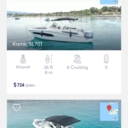
Karnic SL701
Kiirpaat
26 ft
6 Cruising
0
8 m
$
724
/päev