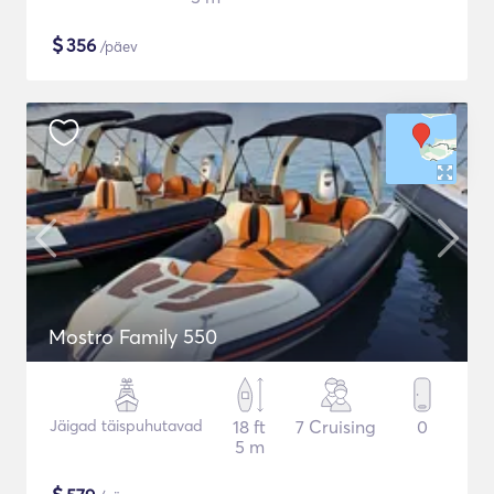
$
356
/päev
Mostro Family 550
Jäigad täispuhutavad
18 ft
7 Cruising
0
5 m