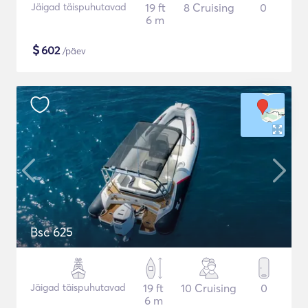
Jäigad täispuhutavad
19 ft
8 Cruising
0
6 m
$
602
/päev
Bsc 625
Jäigad täispuhutavad
19 ft
10 Cruising
0
6 m