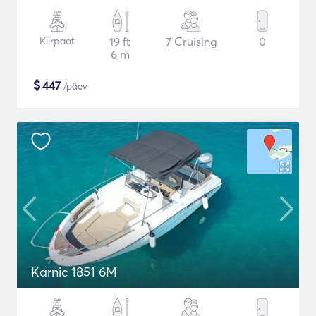
Kiirpaat
19 ft
7 Cruising
0
6 m
$
447
/päev
Karnic 1851 6M