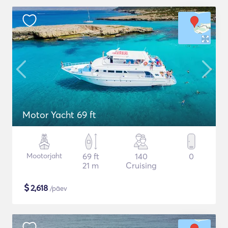
Motor Yacht 69 ft
Mootorjaht
69 ft
140
0
21 m
Cruising
$
2,618
/päev