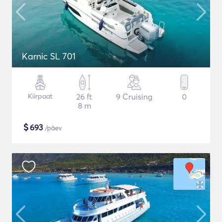
Karnic SL 701
Kiirpaat
26 ft
9 Cruising
0
8 m
$
693
/päev