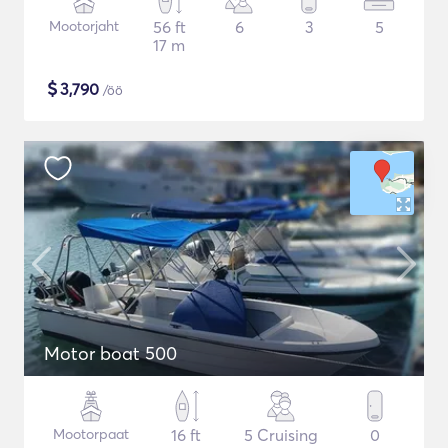
Mootorjaht
56 ft
6
3
5
17 m
$
3,790
/öö
Motor boat 500
Mootorpaat
16 ft
5 Cruising
0