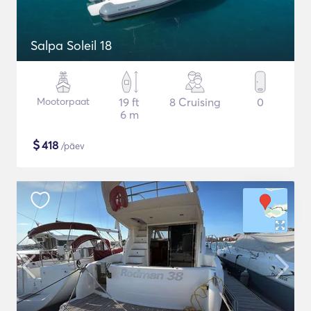
Salpa Soleil 18
Mootorpaat
19 ft
8 Cruising
0
6 m
$
418
/päev