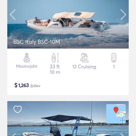
BSC Italy BSC-10M
Mootorjaht
33 ft
12 Cruising
1
10 m
$
1,263
/päev