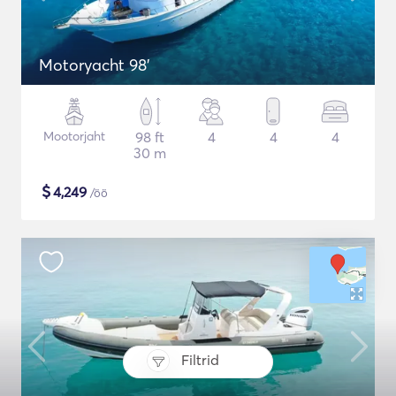
Motoryacht 98'
Mootorjaht
98 ft
4
4
4
30 m
$
4,249
/öö
Filtrid