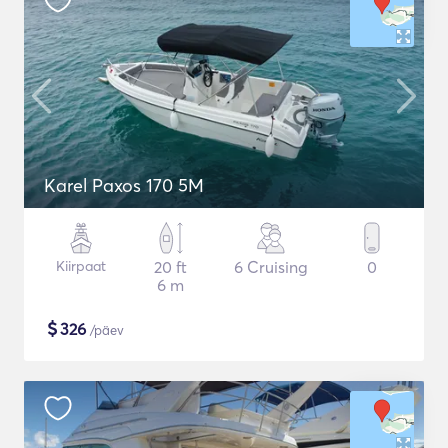
Karel Paxos 170 5M
Kiirpaat
20 ft
6 Cruising
0
6 m
$
326
/päev