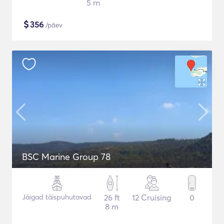
5 m
$
356
/päev
BSC Marine Group 78
Jäigad täispuhutavad
26 ft
12 Cruising
0
8 m