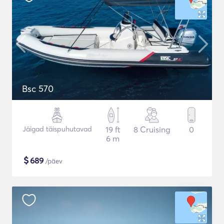
Bsc 570
Jäigad täispuhutavad
19 ft
8 Cruising
0
6 m
$
689
/päev