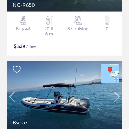
NC-R650
Kiirpaat
20 ft
8 Cruising
0
6 m
$
539
/päev
Bsc 57