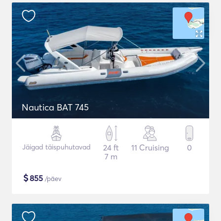
Nautica BAT 745
Jäigad täispuhutavad
24 ft
11 Cruising
0
7 m
$
855
/päev