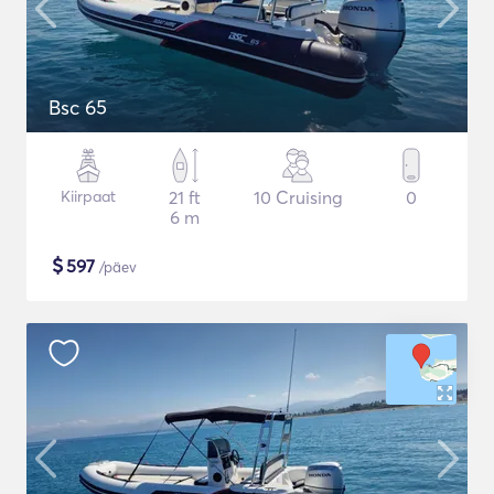
Bsc 65
Kiirpaat
21 ft
10 Cruising
0
6 m
$
597
/päev