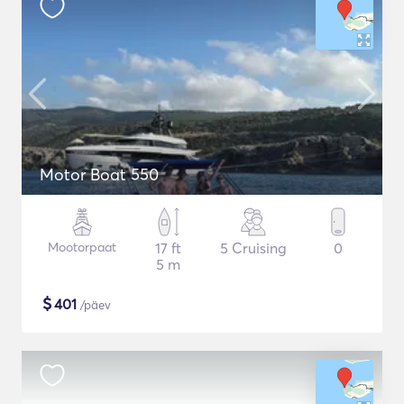
Motor Boat 550
Mootorpaat
17 ft
5 Cruising
0
5 m
$
401
/päev