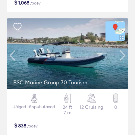
$
1,068
/päev
BSC Marine Group 70 Tourism
Jäigad täispuhutavad
24 ft
12 Cruising
0
7 m
$
838
/päev