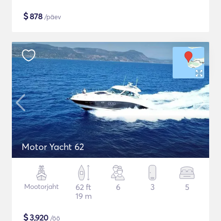
$
878
/päev
Motor Yacht 62
Mootorjaht
62 ft
6
3
5
19 m
$
3,920
/öö