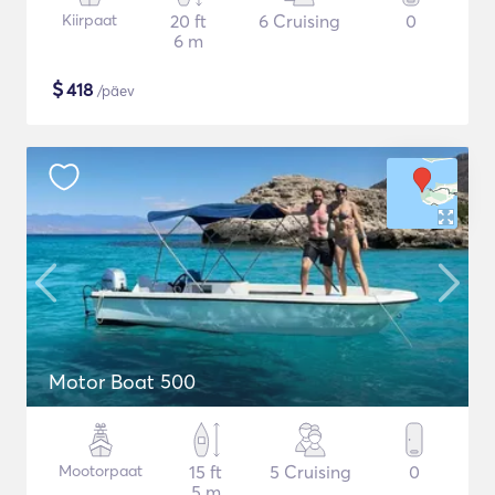
Kiirpaat
20 ft
6 Cruising
0
6 m
$
418
/päev
Motor Boat 500
Mootorpaat
15 ft
5 Cruising
0
5 m