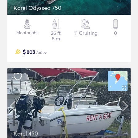
Karel Odyssea 750
Mootorjaht
26 ft
11 Cruising
0
8 m
$
803
/päev
Karel 450