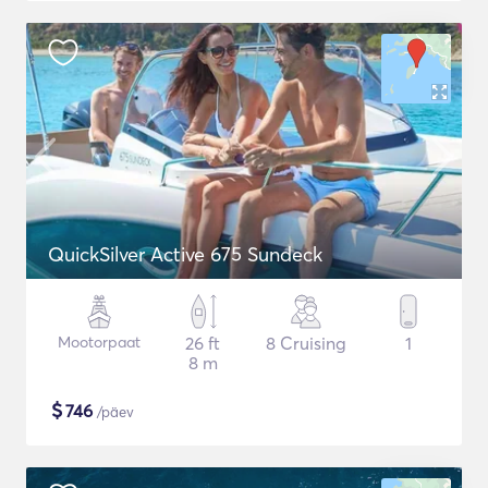
QuickSilver Active 675 Sundeck
Mootorpaat
26 ft
8 Cruising
1
8 m
$
746
/päev