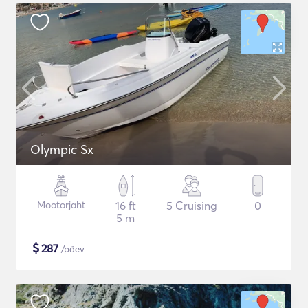
Olympic Sx
Mootorjaht
16 ft
5 Cruising
0
5 m
$
287
/päev