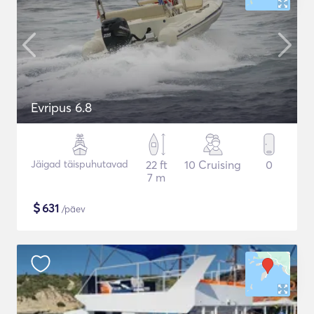
Evripus 6.8
Jäigad täispuhutavad
22 ft
10 Cruising
0
7 m
$
631
/päev