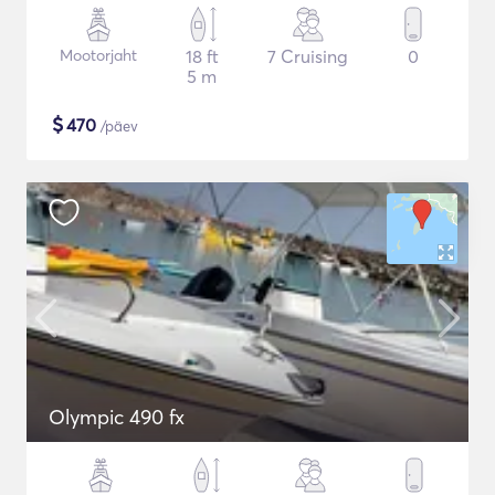
Mootorjaht
18 ft
7 Cruising
0
5 m
$
470
/päev
Olympic 490 fx