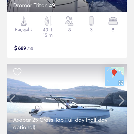
Dromor Triton 49
Purjejaht
49 ft
8
3
8
15 m
$
689
/öö
Axopar 25 Cross Top Full day (half day
optional)