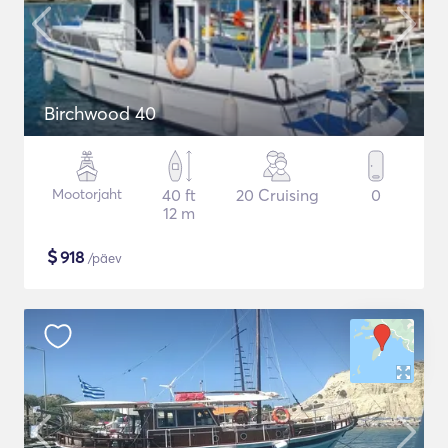
Birchwood 40
Mootorjaht
40 ft
20 Cruising
0
12 m
$
918
/päev