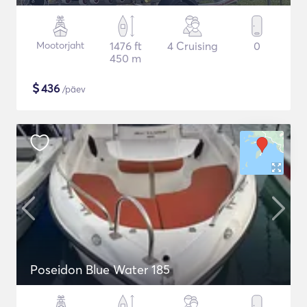
Mootorjaht
1476 ft
4 Cruising
0
450 m
$
436
/päev
Poseidon Blue Water 185