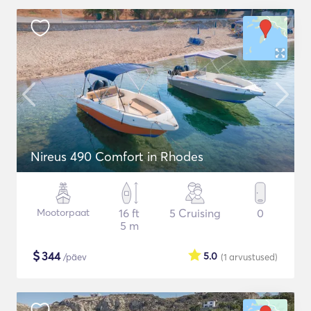
Nireus 490 Comfort in Rhodes
Mootorpaat
16 ft
5 Cruising
0
5 m
$
344
5.0
/päev
(1
arvustused
)