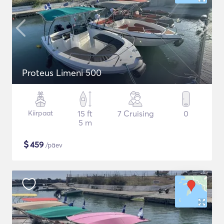
Proteus Limeni 500
Kiirpaat
15 ft
7 Cruising
0
5 m
$
459
/päev