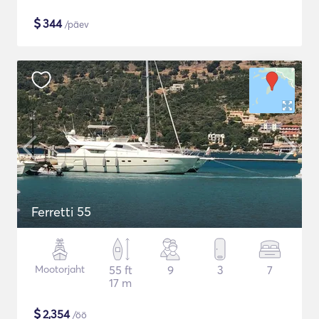
$
344
/päev
Ferretti 55
Mootorjaht
55 ft
9
3
7
17 m
$
2,354
/öö