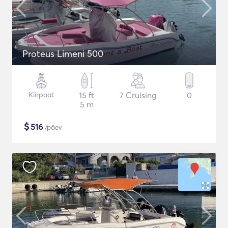
Proteus Limeni 500
Kiirpaat
15 ft
7 Cruising
0
5 m
$
516
/päev