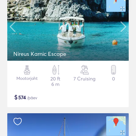
Nireus Karnic Escape
Mootorjaht
20 ft
7 Cruising
0
6 m
$
574
/päev