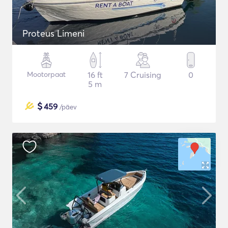
Proteus Limeni
Mootorpaat
16 ft
7 Cruising
0
5 m
$
459
/päev