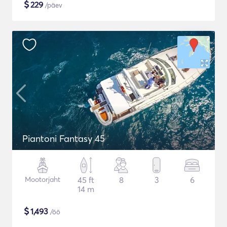
$
229
/päev
Piantoni Fantasy 45
Mootorjaht
45 ft
8
3
6
14 m
$
1,493
/öö