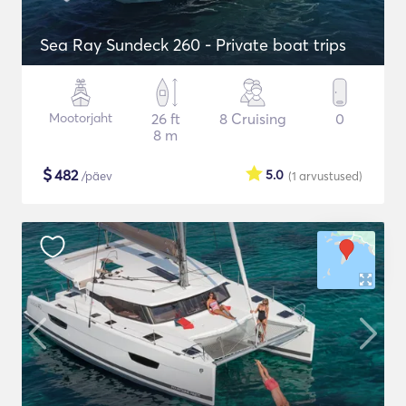
Sea Ray Sundeck 260 - Private boat trips
Mootorjaht
26 ft
8 Cruising
0
8 m
$
482
5.0
/päev
(1
arvustused
)