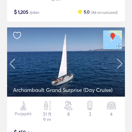
$
1,205
5.0
/päev
(84
arvustused
)
Archambault Grand Surprise (Day Cruise)
Purjejaht
31 ft
8
3
4
9 m