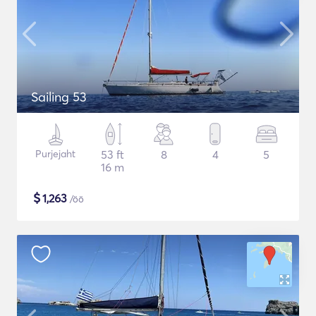
Sailing 53
Purjejaht
53 ft
8
4
5
16 m
$
1,263
/öö