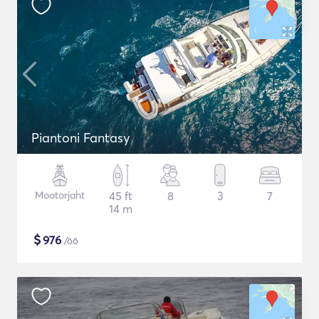
Piantoni Fantasy
Mootorjaht
45 ft
8
3
7
14 m
$
976
/öö