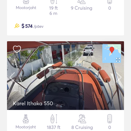
Mootorjaht
19 ft
9 Cruising
0
6 m
$
574
/päev
Karel Ithaka 550
Mootorjaht
1837 ft
8 Cruising
0