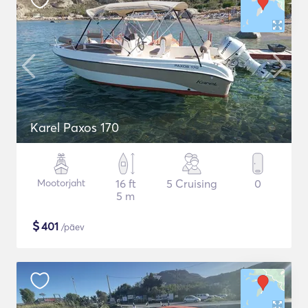
Karel Paxos 170
Mootorjaht
16 ft
5 Cruising
0
5 m
$
401
/päev