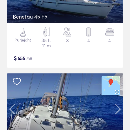
Benetau 45 F5
Purjejaht
35 ft
8
4
4
11 m
$
655
/öö