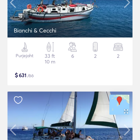
Bianchi & Cecchi
Purjejaht
33 ft
6
2
2
10 m
$
631
/öö