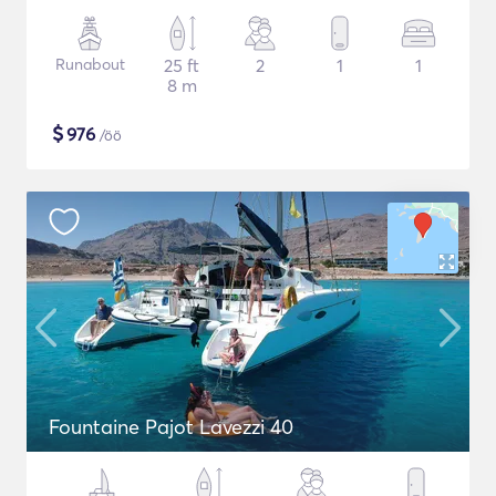
Runabout
25 ft
2
1
1
8 m
$
976
/öö
Fountaine Pajot Lavezzi 40