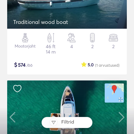
Traditional wood boat
Mootorjaht
46 ft
4
2
2
14 m
$
574
5.0
/öö
(1
arvustused
)
Filtrid