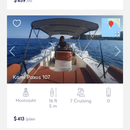
$
459
/öö
Karel Paxos 107
Mootorjaht
16 ft
7 Cruising
0
5 m
$
413
/päev