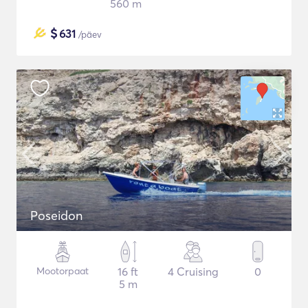
560 m
$
631
/päev
Poseidon
Mootorpaat
16 ft
4 Cruising
0
5 m