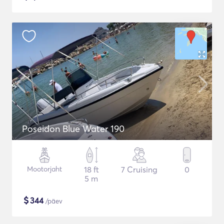
Poseidon Blue Water 190
Mootorjaht
18 ft
7 Cruising
0
5 m
$
344
/päev