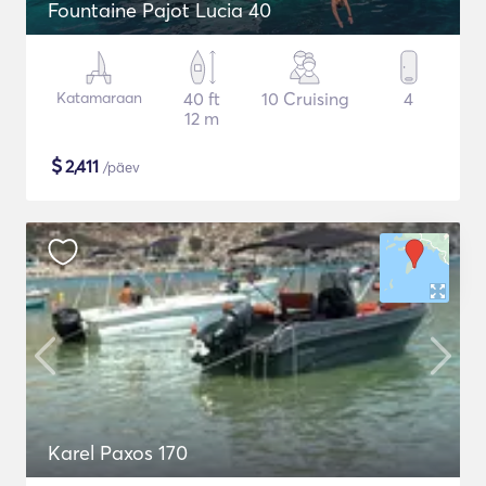
Fountaine Pajot Lucia 40
Katamaraan
40 ft
10 Cruising
4
12 m
$
2,411
/päev
Karel Paxos 170