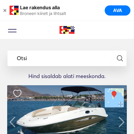
Lae rakendus alla
×
AVA
Broneeri kiirelt ja lihtsalt
Otsi
Hind sisaldab alati meeskonda.