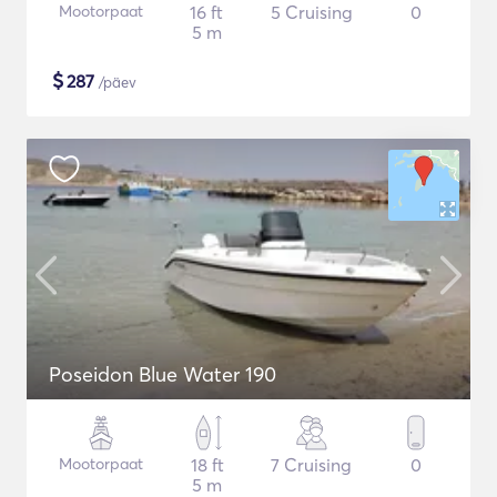
Mootorpaat
16 ft
5 Cruising
0
5 m
$
287
/päev
Poseidon Blue Water 190
Mootorpaat
18 ft
7 Cruising
0
5 m