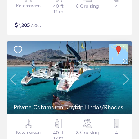
Katamaraan
40 ft
8 Cruising
4
12 m
$
1,205
/päev
Private Catamaran Daytrip Lindos/Rhodes
Katamaraan
40 ft
8 Cruising
4
12 m