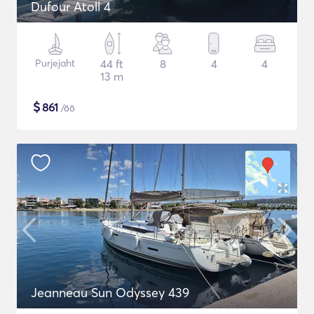
Dufour Atoll 4
Purjejaht
44 ft
8
4
4
13 m
$
861
/öö
Jeanneau Sun Odyssey 439