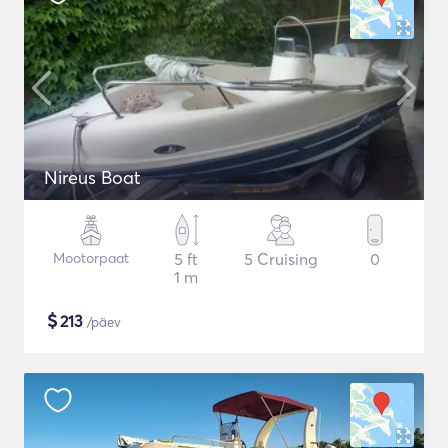
Nireus Boat
Mootorpaat
5 ft
5 Cruising
0
1 m
$
213
/päev