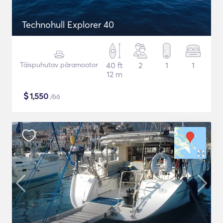
Technohull Explorer 40
Täispuhutav päramootor
40 ft
2
1
1
12 m
$
1,550
/öö