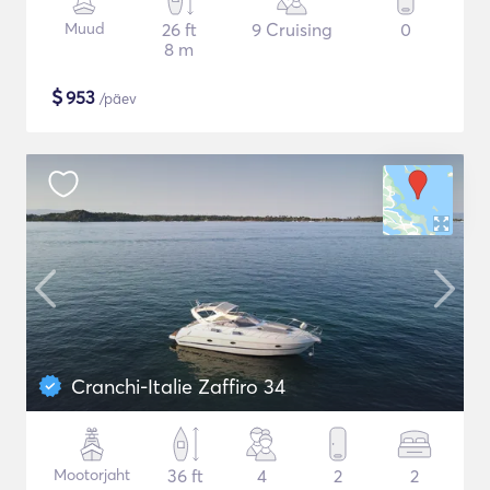
Muud
26 ft
9 Cruising
0
8 m
$
953
/päev
Cranchi-Italie Zaffiro 34
Mootorjaht
36 ft
4
2
2