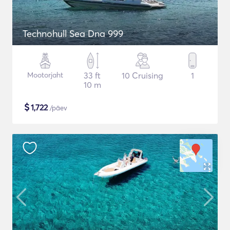
Technohull Sea Dna 999
Mootorjaht
33 ft
10 Cruising
1
10 m
$
1,722
/päev