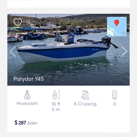
Parydor Y45
Mootorjaht
16 ft
6 Cruising
0
5 m
$
287
/päev