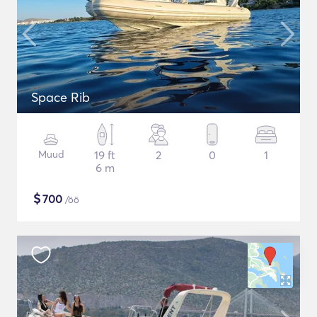
Space Rib
Muud
19 ft
2
0
1
6 m
$
700
/öö