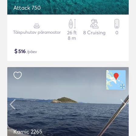
Attack 750
Täispuhutav päramootor
26 ft
8 Cruising
0
8 m
$
516
/päev
Karnic 2265