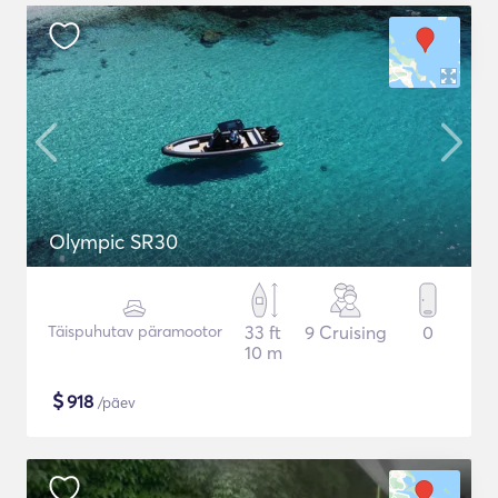
Olympic SR30
Täispuhutav päramootor
33 ft
9 Cruising
0
10 m
$
918
/päev