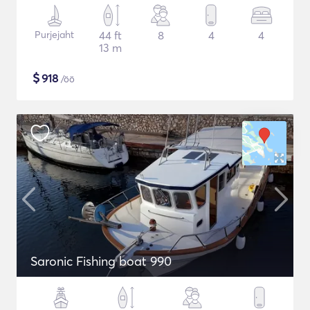
Purjejaht
44 ft
8
4
4
13 m
$
918
/öö
Saronic Fishing boat 990