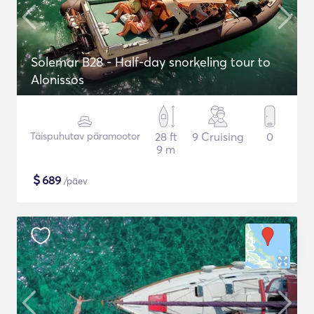
Solemar B28 - Half-day snorkeling tour to
Alonissos
Täispuhutav päramootor
28 ft
9 Cruising
0
9 m
$
689
/päev