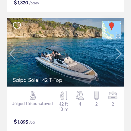
$
1,320
/päev
Salpa Soleil 42 T-Top
Jäigad täispuhutavad
42 ft
4
2
2
13 m
$
1,895
/öö