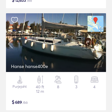
$
12,633
/öö
Hanse hanse400e
Purjejaht
40 ft
8
3
4
12 m
$
689
/öö