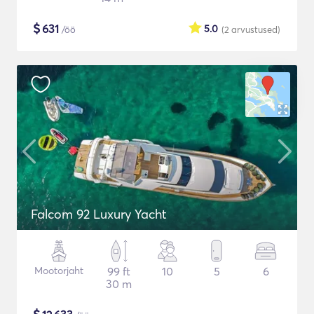
$
631
5.0
/öö
(2
arvustused
)
Falcom 92 Luxury Yacht
Mootorjaht
99 ft
10
5
6
30 m