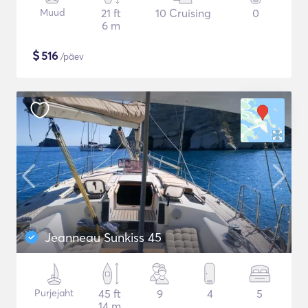
Muud
21 ft
10 Cruising
0
6 m
$
516
/päev
Jeanneau Sunkiss 45
Purjejaht
45 ft
9
4
5
14 m