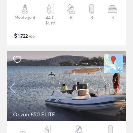
Mootorjaht
44 ft
6
3
3
14 m
$
1,722
/öö
Orizon 650 ELITE