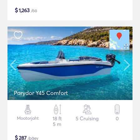
$
1,263
/öö
Parydor Y45 Comfort
Mootorjaht
18 ft
5 Cruising
0
5 m
$
287
/päev