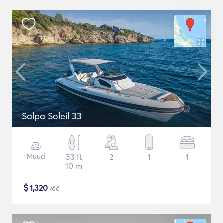
Salpa Soleil 33
Muud
33 ft
2
1
1
10 m
$
1,320
/öö