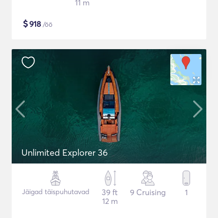
11 m
$
918
/öö
Unlimited Explorer 36
Jäigad täispuhutavad
39 ft
9 Cruising
1
12 m