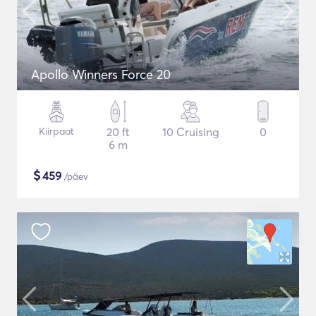
Apollo Winners Force 20
Kiirpaat
20 ft
10 Cruising
0
6 m
$
459
/päev