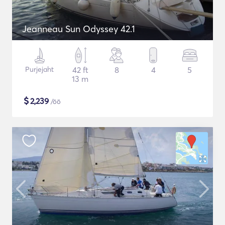
Jeanneau Sun Odyssey 42.1
Purjejaht
42 ft
8
4
5
13 m
$
2,239
/öö