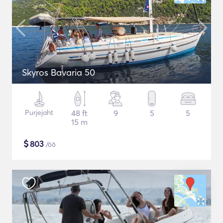
Skyros Bavaria 50
Purjejaht
48 ft
9
5
5
15 m
$
803
/öö