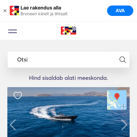
Lae rakendus alla
×
AVA
Broneeri kiirelt ja lihtsalt
Otsi
Hind sisaldab alati meeskonda.