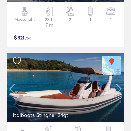
Mootorjaht
23 ft
2
1
1
7 m
$
321
/öö
Italboats Stingher 24gt