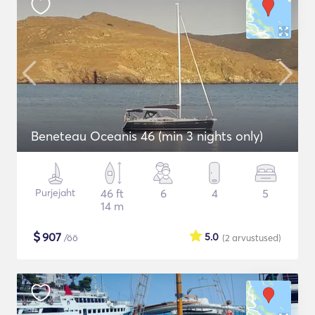
Beneteau Oceanis 46 (min 3 nights only)
Purjejaht
46 ft
6
4
5
14 m
$
907
5.0
/öö
(2
arvustused
)