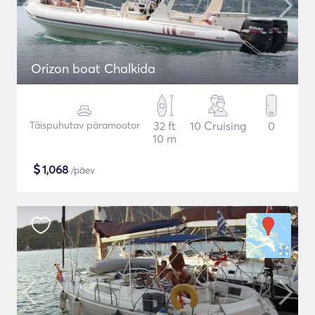
Orizon boat Chalkida
Täispuhutav päramootor
32 ft
10 Cruising
0
10 m
$
1,068
/päev