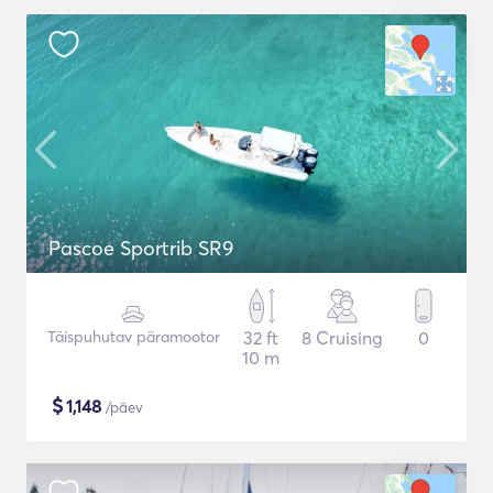
Pascoe Sportrib SR9
Täispuhutav päramootor
32 ft
8 Cruising
0
10 m
$
1,148
/päev