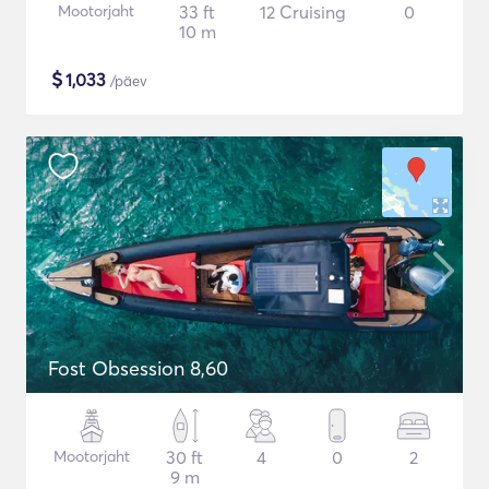
Mootorjaht
33 ft
12 Cruising
0
10 m
$
1,033
/päev
Fost Obsession 8,60
Mootorjaht
30 ft
4
0
2
9 m