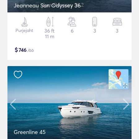
Jeanneau Sun Odyssey 36
Purjejaht
36 ft
6
3
3
11 m
$
746
/öö
Greenline 45