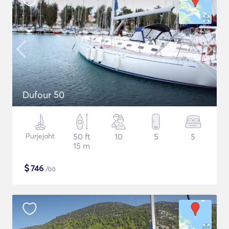
Dufour 50
Purjejaht
50 ft
10
5
5
15 m
$
746
/öö