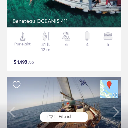
Beneteau OCEANIS 411
Purjejaht
41 ft
6
4
5
12 m
$
1,493
/öö
Filtrid