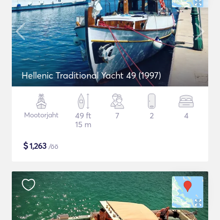
Hellenic Traditional Yacht 49 (1997)
Mootorjaht
49 ft
7
2
4
15 m
$
1,263
/öö