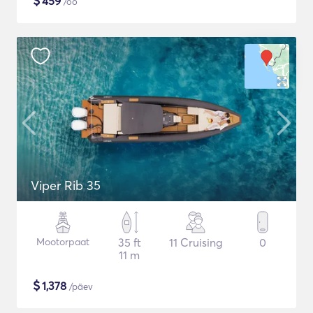
$
459
/öö
Viper Rib 35
Mootorpaat
35 ft
11 Cruising
0
11 m
$
1,378
/päev