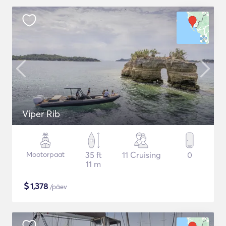
Viper Rib
Mootorpaat
35 ft
11 Cruising
0
11 m
$
1,378
/päev