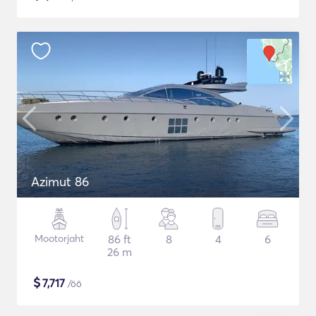
Azimut 86
Mootorjaht
86 ft
8
4
6
26 m
$
7,717
/öö