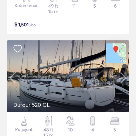
Katamaraan
49 ft
11
5
6
15 m
$
1,501
/öö
Dufour 520 GL
Purjejaht
48 ft
10
4
5
15 m