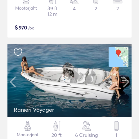
Mootorjaht
39 ft
4
2
2
12 m
$
970
/öö
Ranieri Voyager
Mootorjaht
20 ft
6 Cruising
1