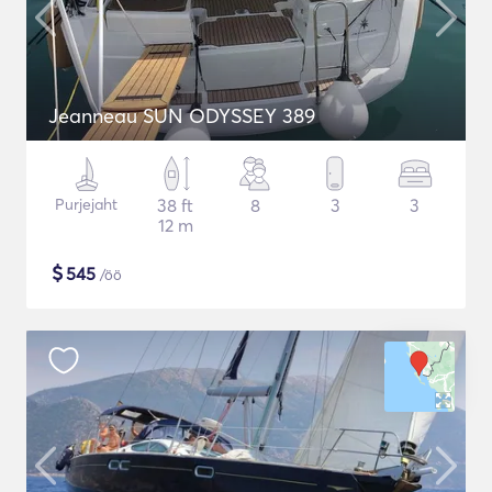
Jeanneau SUN ODYSSEY 389
Purjejaht
38 ft
8
3
3
12 m
$
545
/öö