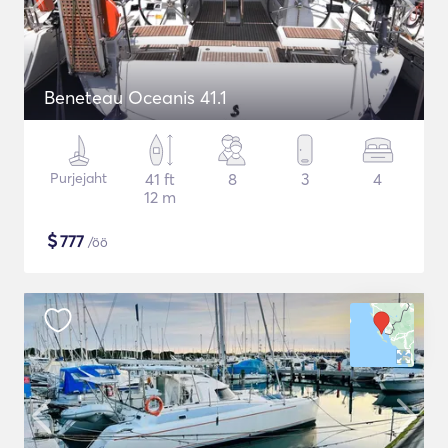
Beneteau Oceanis 41.1
Purjejaht
41 ft
8
3
4
12 m
$
777
/öö