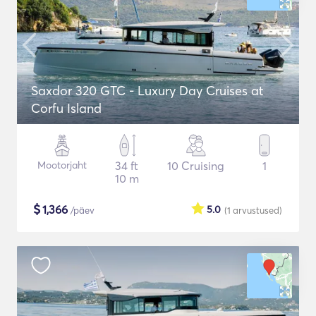
Saxdor 320 GTC - Luxury Day Cruises at
Corfu Island
Mootorjaht
34 ft
10 Cruising
1
10 m
$
1,366
5.0
/päev
(1
arvustused
)