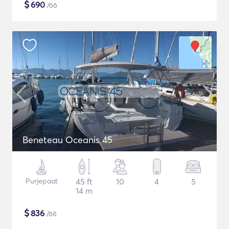
$
690
/öö
Beneteau Oceanis 45
Purjepaat
45 ft
10
4
5
14 m
$
836
/öö