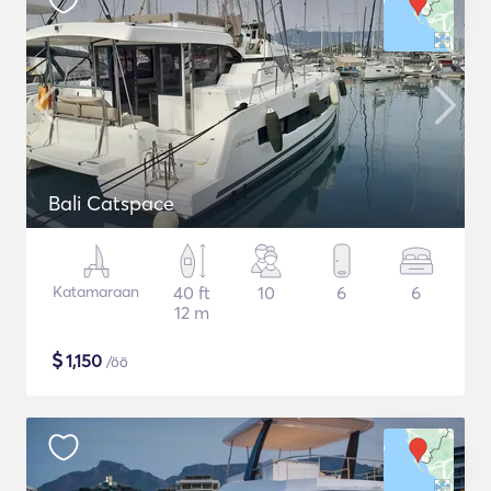
Bali Catspace
Katamaraan
40 ft
10
6
6
12 m
$
1,150
/öö