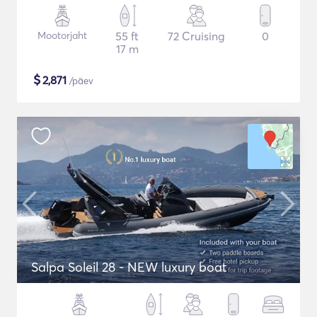
Mootorjaht
55 ft
72 Cruising
0
17 m
$
2,871
/päev
Salpa Soleil 28 - NEW luxury boat