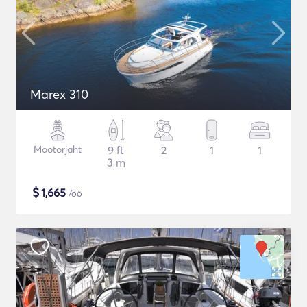
Marex 310
Mootorjaht
9 ft
2
1
1
3 m
$
1,665
/öö