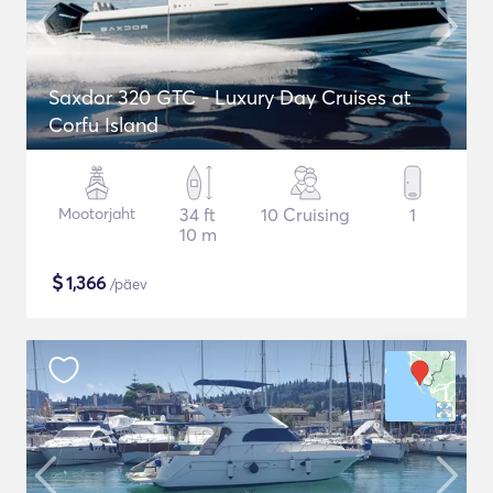
Saxdor 320 GTC - Luxury Day Cruises at
Corfu Island
Mootorjaht
34 ft
10 Cruising
1
10 m
$
1,366
/päev