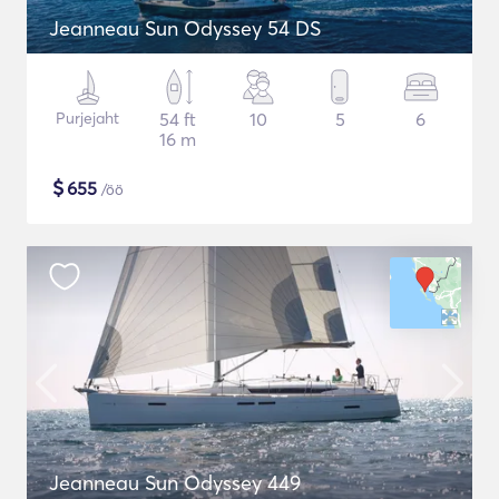
Jeanneau Sun Odyssey 54 DS
Purjejaht
54 ft
10
5
6
16 m
$
655
/öö
Jeanneau Sun Odyssey 449