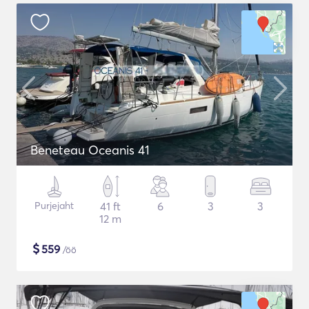
Beneteau Oceanis 41
Purjejaht
41 ft
6
3
3
12 m
$
559
/öö