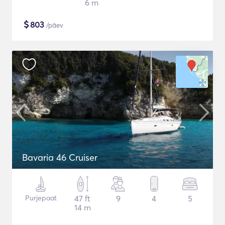
6 m
$
803
/päev
Bavaria 46 Cruiser
Purjepaat
47 ft
9
4
5
14 m