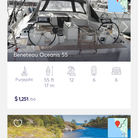
Beneteau Oceanis 55
Purjejaht
55 ft
12
6
6
17 m
$
1,251
/öö