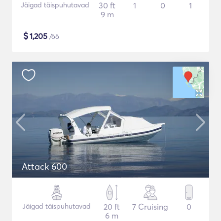
Jäigad täispuhutavad
30 ft
1
0
1
9 m
$
1,205
/öö
Attack 600
Jäigad täispuhutavad
20 ft
7 Cruising
0
6 m