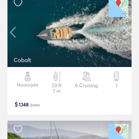
Cobalt
Mootorjaht
23 ft
6 Cruising
1
7 m
$
1,148
/päev