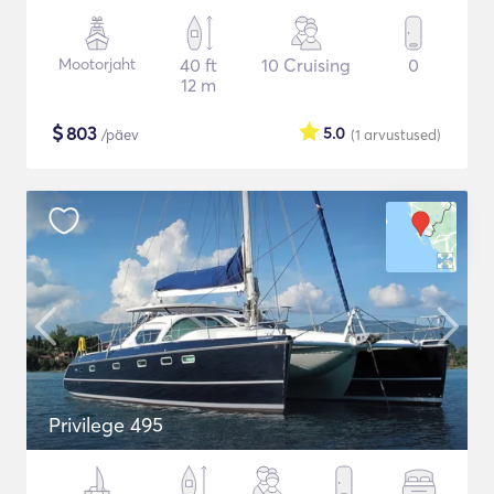
Mootorjaht
40 ft
10 Cruising
0
12 m
$
803
5.0
/päev
(1
arvustused
)
Privilege 495