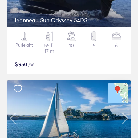
Jeanneau Sun Odyssey 54DS
Purjejaht
55 ft
10
5
6
17 m
$
950
/öö