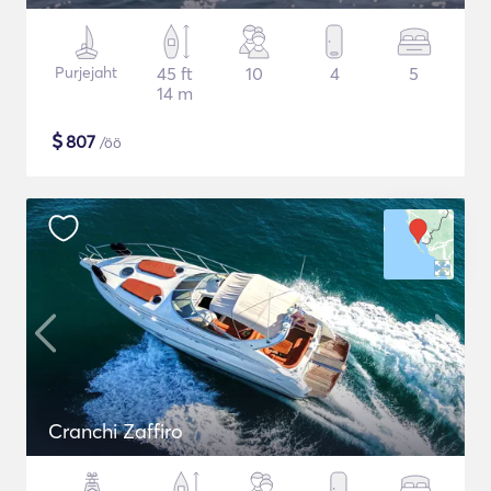
Purjejaht
45 ft
10
4
5
14 m
$
807
/öö
Cranchi Zaffiro