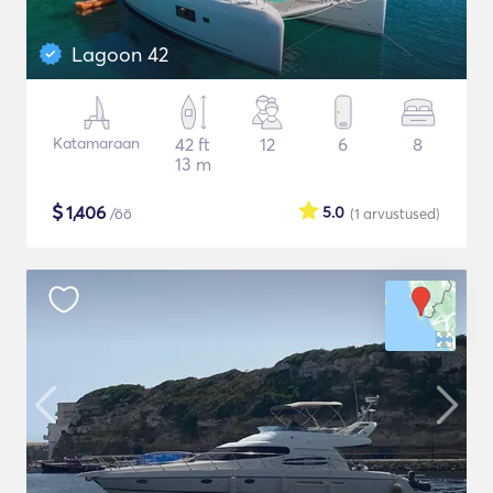
Lagoon 42
Katamaraan
42 ft
12
6
8
13 m
$
1,406
5.0
/öö
(1
arvustused
)