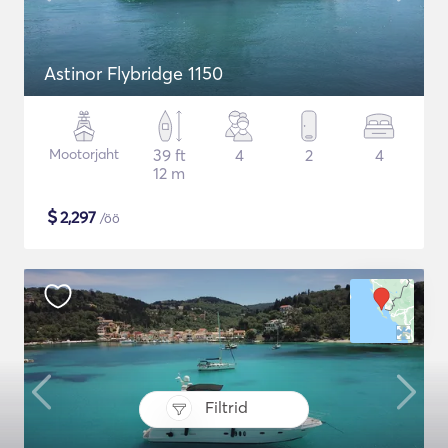
Astinor Flybridge 1150
Mootorjaht
39 ft
4
2
4
12 m
$
2,297
/öö
Filtrid