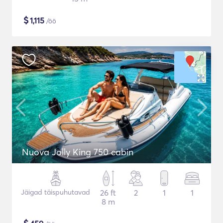
$
1,115
/öö
Nuova Jolly King 750 cabin
Jäigad täispuhutavad
26 ft
2
1
1
8 m