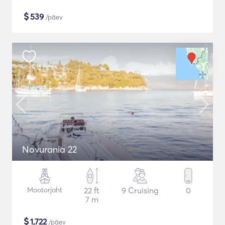
$
539
/päev
Novurania 22
Mootorjaht
22 ft
9 Cruising
0
7 m
$
1,722
/päev