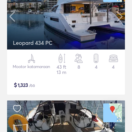
Leopard 434 PC
Mootor katamaraan
43 ft
8
4
4
13 m
$
1,323
/öö