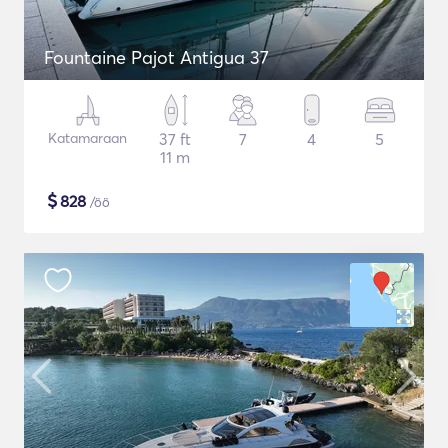
Fountaine Pajot Antigua 37
Katamaraan
37 ft
7
4
5
11 m
$
828
/öö