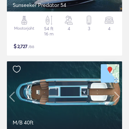
Sunseeker Predator 54
Mootorjaht
54 ft
4
3
4
16 m
$
2,727
/öö
M/B 40ft