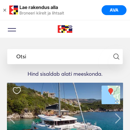
Lae rakendus alla
×
AVA
Broneeri kiirelt ja lihtsalt
Otsi
Hind sisaldab alati meeskonda.