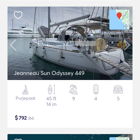
Jeanneau Sun Odyssey 449
Purjepaat
45 ft
9
4
5
14 m
$
792
/öö