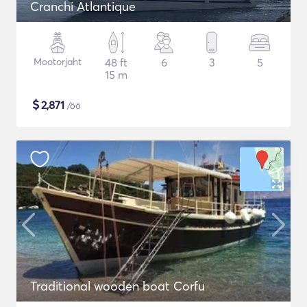
Cranchi Atlantique
Mootorjaht
48 ft
6
3
5
15 m
$
2,871
/öö
Traditional wooden boat Corfu