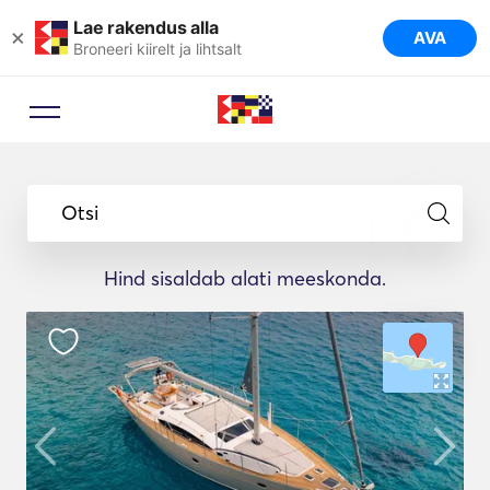
Lae rakendus alla
×
AVA
Broneeri kiirelt ja lihtsalt
Otsi
Hind sisaldab alati meeskonda.