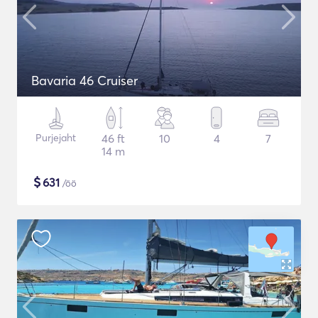
Bavaria 46 Cruiser
Purjejaht
46 ft
10
4
7
14 m
$
631
/öö