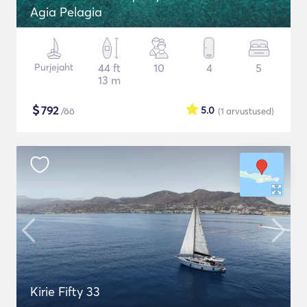
Agia Pelagia
Purjejaht
44 ft
10
4
5
13 m
$
792
5.0
/öö
(1
arvustused
)
Kirie Fifty 33