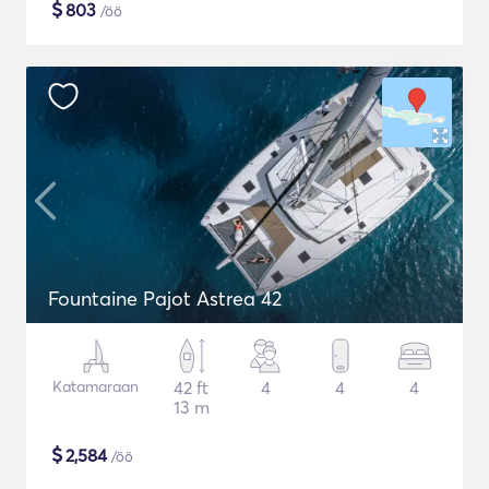
$
803
/öö
Fountaine Pajot Astrea 42
Katamaraan
42 ft
4
4
4
13 m
$
2,584
/öö