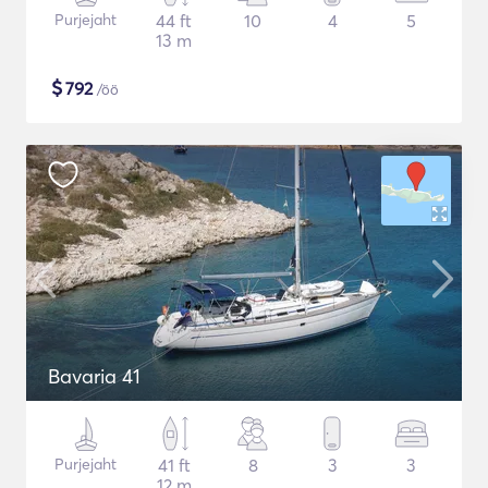
Purjejaht
44 ft
10
4
5
13 m
$
792
/öö
Bavaria 41
Purjejaht
41 ft
8
3
3
12 m