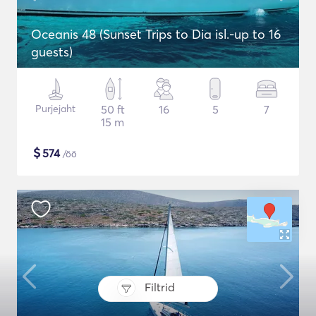
Oceanis 48 (Sunset Trips to Dia isl.-up to 16
guests)
Purjejaht
50 ft
16
5
7
15 m
$
574
/öö
Filtrid