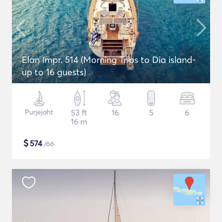
Elan Impr. 514 (Morning Trips to Dia island-
up to 16 guests)
Purjejaht
53 ft
16
5
6
16 m
$
574
/öö