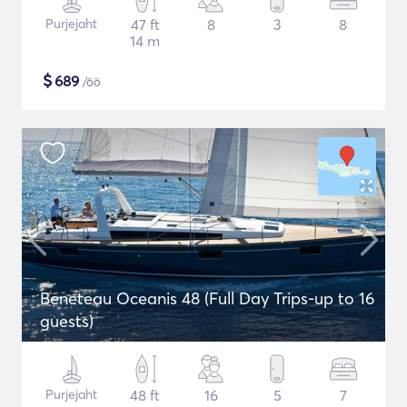
Purjejaht
47 ft
8
3
8
14 m
$
689
/öö
Beneteau Oceanis 48 (Full Day Trips-up to 16
guests)
Purjejaht
48 ft
16
5
7