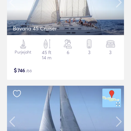
Bavaria 45 Cruiser
Purjejaht
45 ft
6
3
3
14 m
$
746
/öö