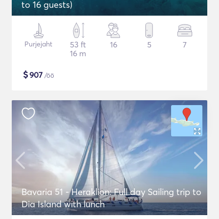
to 16 guests)
Purjejaht
53 ft
16
5
7
16 m
$
907
/öö
Bavaria 51 - Heraklion: Full day Sailing trip to
Dia Island with lunch