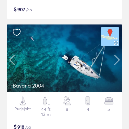
$
907
/öö
Bavaria 2004
Purjejaht
44 ft
8
4
5
13 m
$
918
/öö