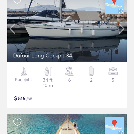
Dufour Long Cockpit 34
Purjejaht
34 ft
6
2
5
10 m
$
516
/öö