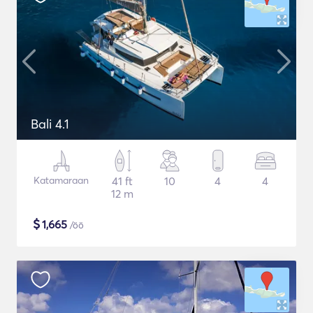
Bali 4.1
Katamaraan
41 ft
10
4
4
12 m
$
1,665
/öö