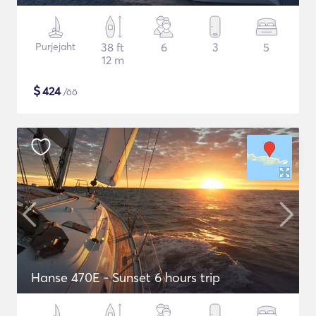
Purjejaht
38 ft
6
3
5
12 m
$
424
/öö
Hanse 470E - Sunset 6 hours trip