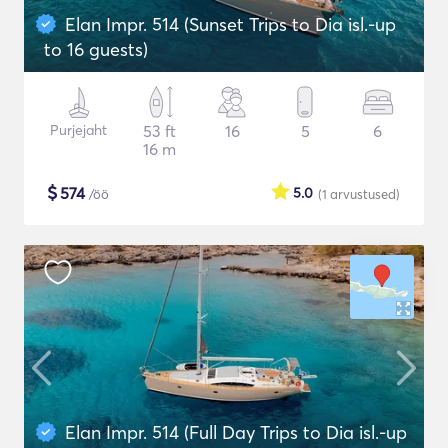
Elan Impr. 514 (Sunset Trips to Dia isl.-up
to 16 guests)
Purjejaht
53 ft
16
5
6
16 m
$
574
5.0
/öö
(1
arvustused
)
Elan Impr. 514 (Full Day Trips to Dia isl.-up