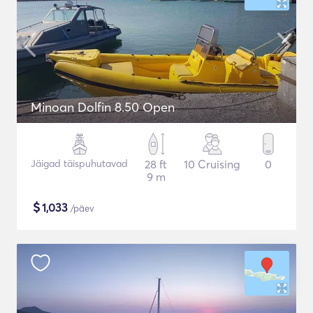
Minoan Dolfin 8.50 Open
Jäigad täispuhutavad
28 ft
10 Cruising
0
9 m
$
1,033
/päev