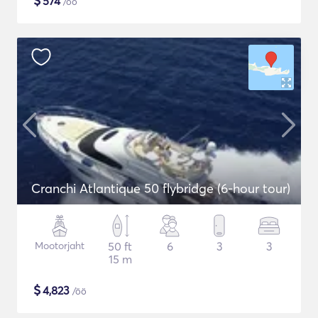
$
574
/öö
Cranchi Atlantique 50 flybridge (6-hour tour)
Mootorjaht
50 ft
6
3
3
15 m
$
4,823
/öö