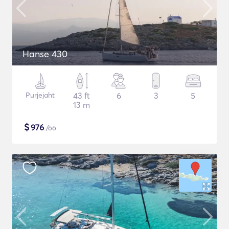
Hanse 430
Purjejaht
43 ft
6
3
5
13 m
$
976
/öö