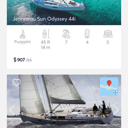
Jeanneau Sun Odyssey 44i
Purjejaht
45 ft
7
4
5
14 m
$
907
/öö