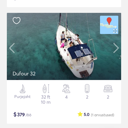
Dufour 32
Purjejaht
32 ft
4
2
2
10 m
$
379
5.0
/öö
(1
arvustused
)