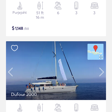
Purjejaht
51 ft
6
3
3
16 m
$
1,148
/öö
Dufour 2000