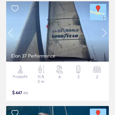
Elan 37 Performance
Purjejaht
11 ft
6
3
2
3 m
$
447
/öö