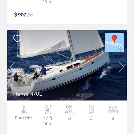
15 m
$
907
/öö
Hanse 470E
Purjejaht
47 ft
8
3
8
14 m