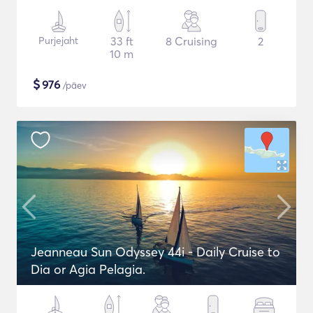
Purjejaht
33 ft
8 Cruising
2
10 m
$
976
/päev
Jeanneau Sun Odyssey 44i - Daily Cruise to
Dia or Agia Pelagia.