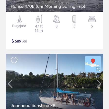
Hanse 470E (6hr Morning Sailing Trip)
Purjejaht
47 ft
8
3
5
14 m
$
689
/öö
Jeanneau Sunshine 38