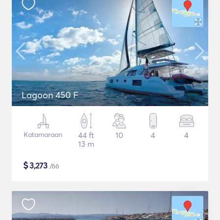
Lagoon 450 F
Katamaraan
44 ft
10
4
4
13 m
$
3,273
/öö