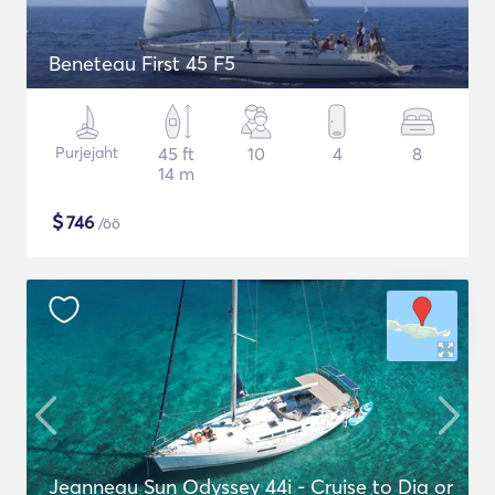
Beneteau First 45 F5
Purjejaht
45 ft
10
4
8
14 m
$
746
/öö
Jeanneau Sun Odyssey 44i - Cruise to Dia or