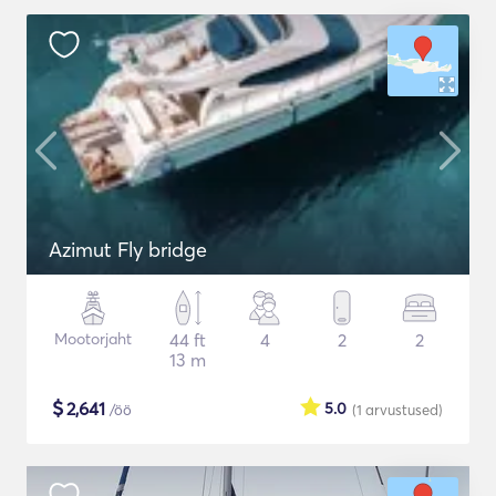
Azimut Fly bridge
Mootorjaht
44 ft
4
2
2
13 m
$
2,641
5.0
/öö
(1
arvustused
)