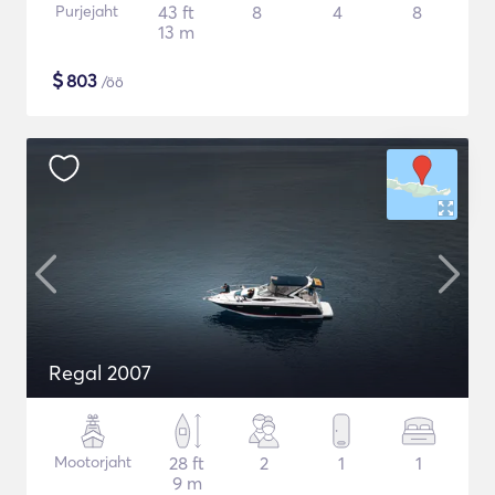
Purjejaht
43 ft
8
4
8
13 m
$
803
/öö
Regal 2007
Mootorjaht
28 ft
2
1
1
9 m