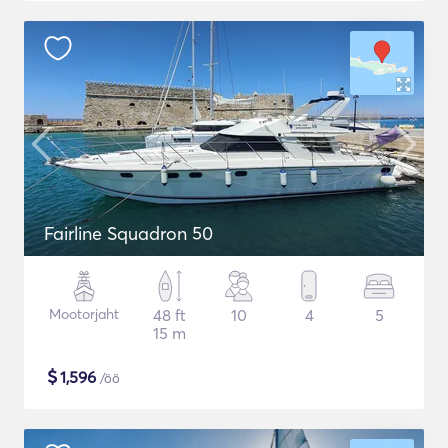
Fairline Squadron 50
Mootorjaht
48 ft
10
4
5
15 m
$
1,596
/öö