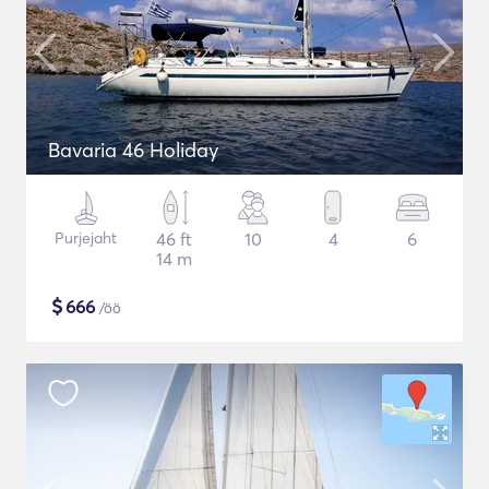
Bavaria 46 Holiday
Purjejaht
46 ft
10
4
6
14 m
$
666
/öö