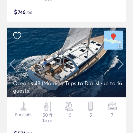
$
746
/öö
Oceanis 48 (Morning Trips to Dia isl.-up to 16
guests)
Purjejaht
50 ft
16
5
7
15 m