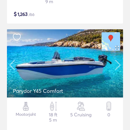
9 m
$
1,263
/öö
Parydor Y45 Comfort
Mootorjaht
18 ft
5 Cruising
0
5 m