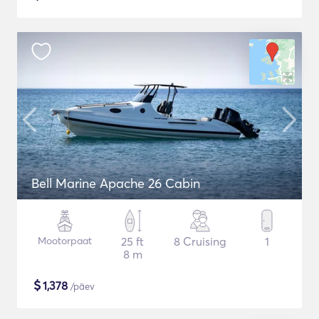
Bell Marine Apache 26 Cabin
Mootorpaat
25 ft
8 Cruising
1
8 m
$
1,378
/päev