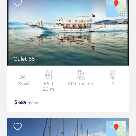
Gulet 66
Muud
66 ft
50 Cruising
1
20 m
$
689
/päev