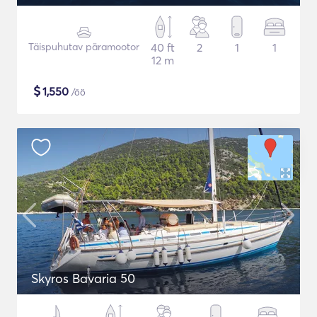
Täispuhutav päramootor
40 ft
2
1
1
12 m
$
1,550
/öö
Skyros Bavaria 50