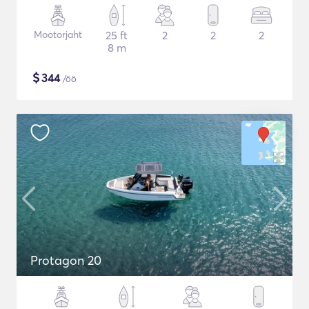
Mootorjaht
25 ft
2
2
2
8 m
$
344
/öö
Protagon 20