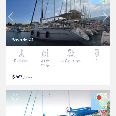
Bavaria 41
Purjejaht
41 ft
8 Cruising
3
12 m
$
867
/päev