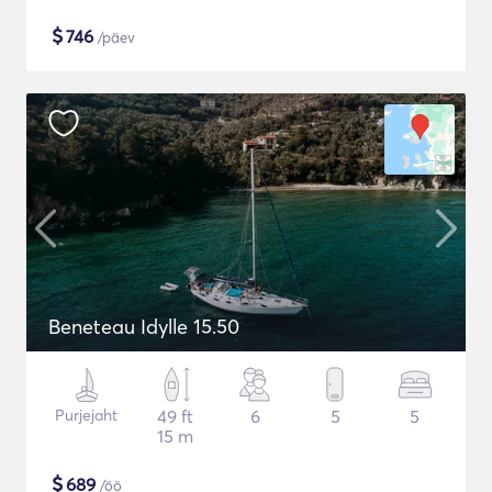
$
746
/päev
Beneteau Idylle 15.50
Purjejaht
49 ft
6
5
5
15 m
$
689
/öö