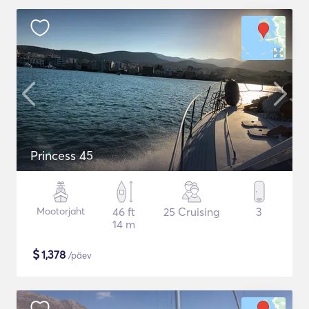
Princess 45
Mootorjaht
46 ft
25 Cruising
3
14 m
$
1,378
/päev