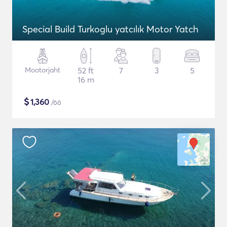
Special Build Turkoglu yatcılık Motor Yatch
Mootorjaht
52 ft
7
3
5
16 m
$
1,360
/öö