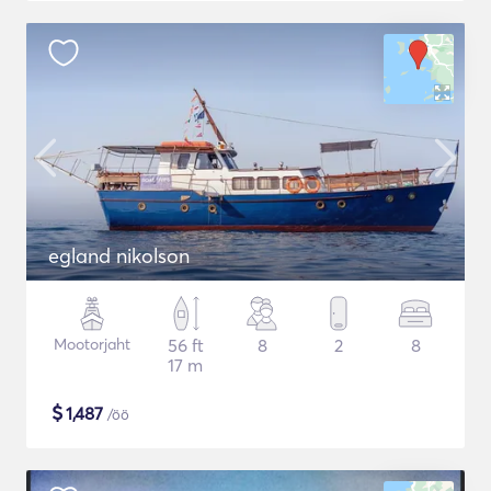
egland nikolson
Mootorjaht
56 ft
8
2
8
17 m
$
1,487
/öö