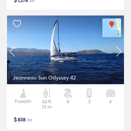
$
1,378
/öö
Jeanneau Sun Odyssey 42
Purjejaht
42 ft
8
3
4
13 m
$
838
/öö