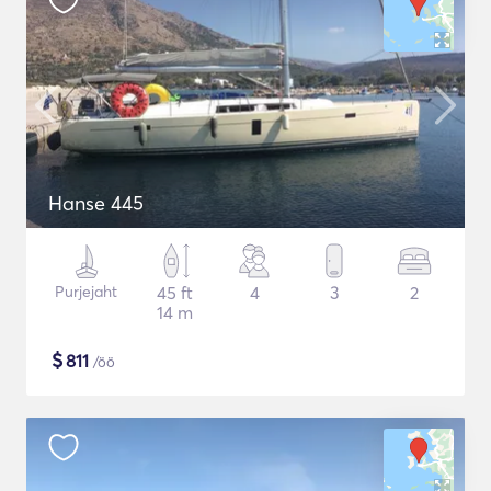
Hanse 445
Purjejaht
45 ft
4
3
2
14 m
$
811
/öö