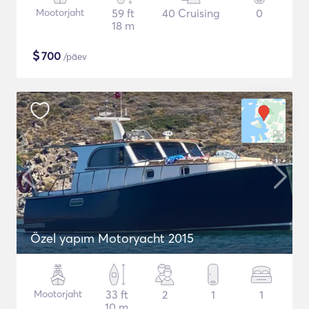
Mootorjaht
59 ft
40 Cruising
0
18 m
$
700
/päev
Özel yapım Motoryacht 2015
Mootorjaht
33 ft
2
1
1
10 m