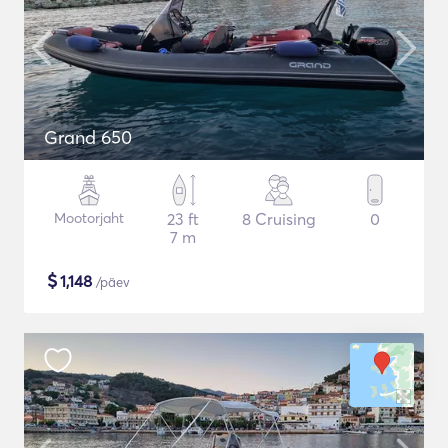
Grand 650
Mootorjaht
23 ft
8 Cruising
0
7 m
$
1,148
/päev