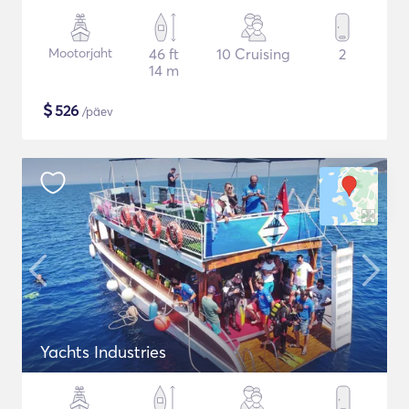
Mootorjaht
46 ft
10 Cruising
2
14 m
$
526
/päev
Yachts Industries