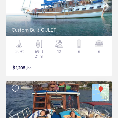
Custom Built GULET
Gulet
69 ft
12
6
6
21 m
$
1,205
/öö