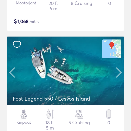
Mootorjaht
20 ft
8 Cruising
0
6 m
$
1,068
/päev
Fost Legend 550 / Lesvos Island
Kiirpaat
18 ft
5 Cruising
0
5 m