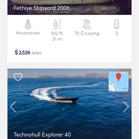
Fethiye Shipyard 2006
Mootorpaat
102 ft
75 Cruising
3
31 m
$
2,526
/päev
Technohull Explorer 40