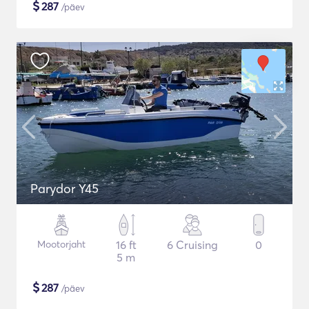
$
287
/päev
Parydor Y45
Mootorjaht
16 ft
6 Cruising
0
5 m
$
287
/päev