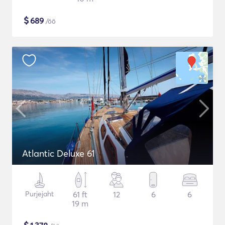
$
689
/öö
Atlantic Deluxe 61
Purjejaht
61 ft
12
6
6
19 m