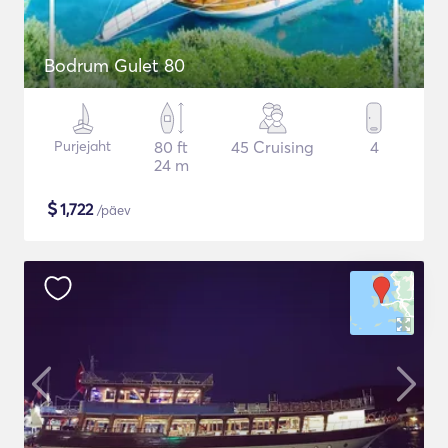
Bodrum Gulet 80
Purjejaht
80 ft
45 Cruising
4
24 m
$
1,722
/päev