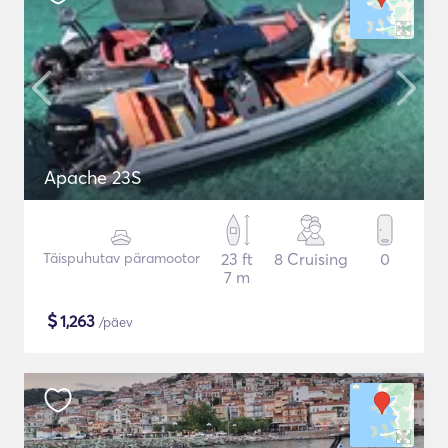
Apache 23S
Täispuhutav päramootor
23 ft
8 Cruising
0
7 m
$
1,263
/päev