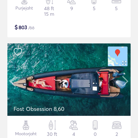
Purjejaht
48 ft
9
5
5
15 m
$
803
/öö
Fost Obsession 8,60
Mootorjaht
30 ft
4
0
2