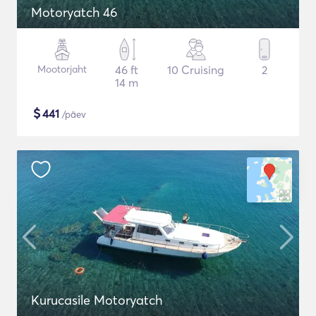
Motoryatch 46
Mootorjaht
46 ft
10 Cruising
2
14 m
$
441
/päev
Kurucasile Motoryatch