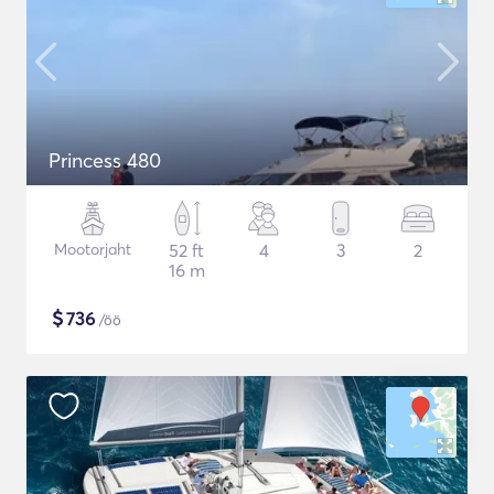
Princess 480
Mootorjaht
52 ft
4
3
2
16 m
$
736
/öö