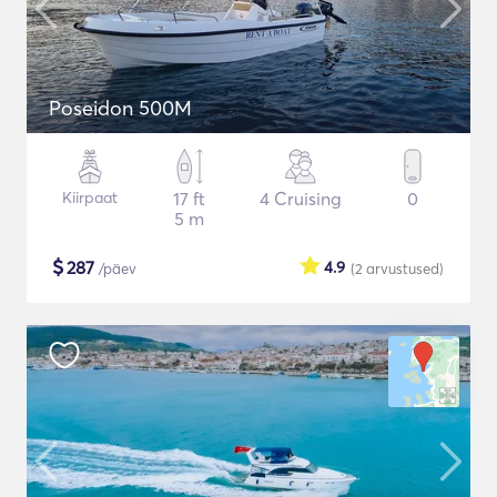
Poseidon 500M
Kiirpaat
17 ft
4 Cruising
0
5 m
$
287
4.9
/päev
(2
arvustused
)