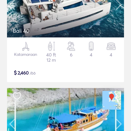
Bali 40
Katamaraan
40 ft
6
4
4
12 m
$
2,460
/öö