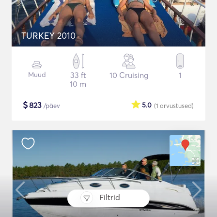
TURKEY 2010
Muud
33 ft
10 Cruising
1
10 m
$
823
5.0
/päev
(1
arvustused
)
Filtrid