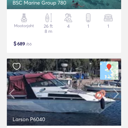
BSC Marine Group 780
Mootorjaht
26 ft
4
1
1
8 m
$
689
/öö
Larson P6040