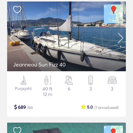
Jeanneau Sun Fizz 40
Purjejaht
40 ft
6
3
3
12 m
$
689
5.0
/öö
(1
arvustused
)