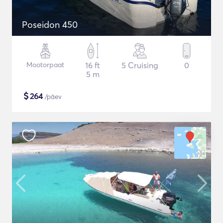
Poseidon 450
Mootorpaat
16 ft
5 Cruising
0
5 m
$
264
/päev