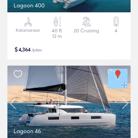
Lagoon 400
Katamaraan
40 ft
20 Cruising
4
12 m
$
4,364
/päev
Lagoon 46