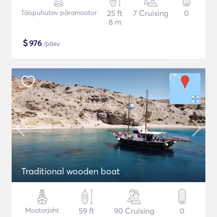
Täispuhutav päramootor
25 ft
7 Cruising
0
8 m
$
976
/päev
Traditional wooden boat
Mootorjaht
59 ft
90 Cruising
0