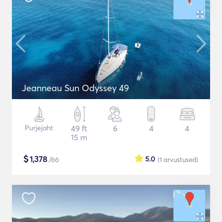
Jeanneau Sun Odyssey 49
Purjejaht
49 ft
6
4
4
15 m
$
1,378
5.0
/öö
(1
arvustused
)