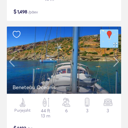
$
1,498
/päev
Beneteau Oceanis
Purjejaht
44 ft
6
3
3
13 m