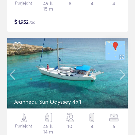
Purjejaht
49 ft
8
4
4
15 m
$
1,952
/öö
Jeanneau Sun Odyssey 45.1
Purjejaht
45 ft
10
4
6
14 m