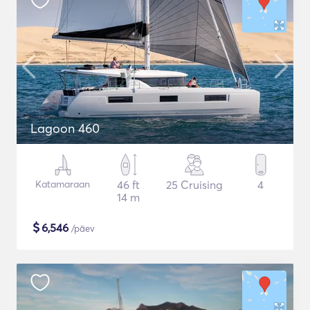
Lagoon 460
Katamaraan
46 ft
25 Cruising
4
14 m
$
6,546
/päev