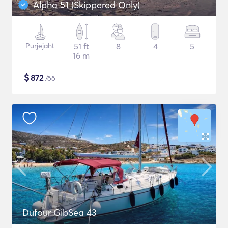
Alpha 51 (Skippered Only)
Purjejaht
51 ft
8
4
5
16 m
$
872
/öö
Dufour GibSea 43