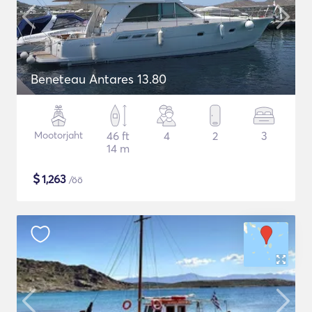
Beneteau Antares 13.80
Mootorjaht
46 ft
4
2
3
14 m
$
1,263
/öö