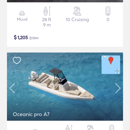
Muud
28 ft
10 Cruising
0
9 m
$
1,205
/päev
Oceanic pro A7