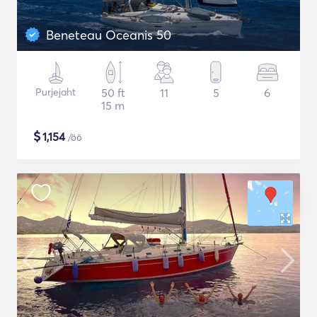
Beneteau Oceanis 50
Purjejaht
50 ft
11
5
6
15 m
$
1,154
/öö