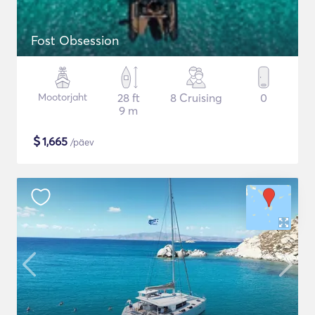
Fost Obsession
Mootorjaht
28 ft
8 Cruising
0
9 m
$
1,665
/päev