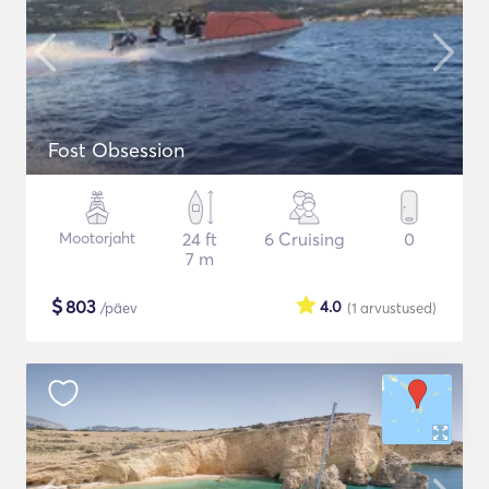
Fost Obsession
Mootorjaht
24 ft
6 Cruising
0
7 m
$
803
4.0
/päev
(1
arvustused
)