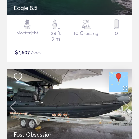
Eagle 8.5
Mootorjaht
28 ft
10 Cruising
0
9 m
$
1,607
/päev
Fost Obsession