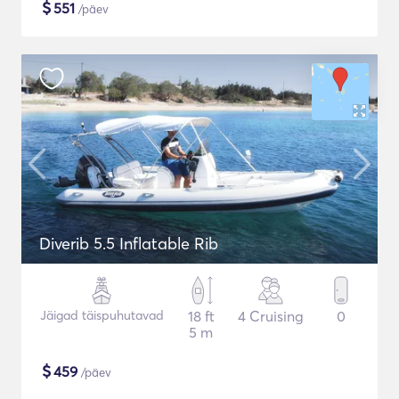
$
551
/päev
Diverib 5.5 Inflatable Rib
Jäigad täispuhutavad
18 ft
4 Cruising
0
5 m
$
459
/päev