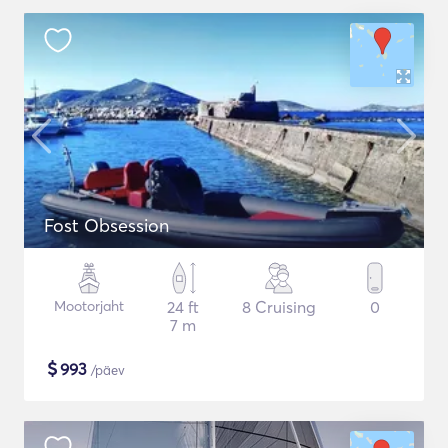
Fost Obsession
Mootorjaht
24 ft
8 Cruising
0
7 m
$
993
/päev