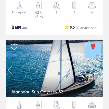
Purjejaht
43 ft
6
4
4
13 m
$
689
5.0
/öö
(17
arvustused
)
Jeanneau Sun Odyssey 52