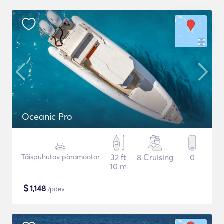
Oceanic Pro
Täispuhutav päramootor
32 ft
8 Cruising
0
10 m
$
1,148
/päev