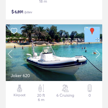
18 m
$
6,891
/päev
Joker 620
Kiirpaat
20 ft
6 Cruising
0
6 m