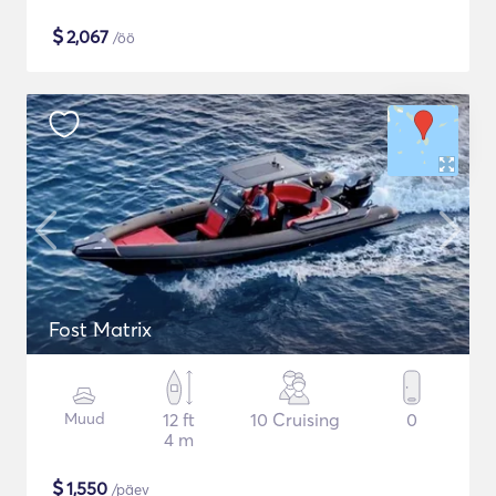
$
2,067
/öö
Fost Matrix
Muud
12 ft
10 Cruising
0
4 m
$
1,550
/päev