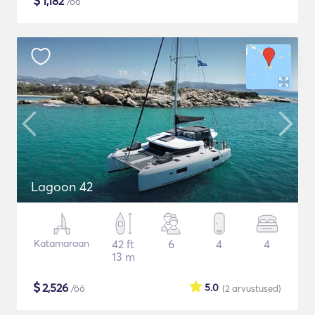
$
1,182
/öö
Lagoon 42
Katamaraan
42 ft
6
4
4
13 m
$
2,526
5.0
/öö
(2
arvustused
)