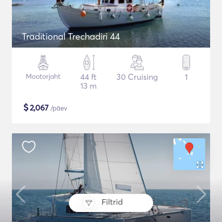
Traditional Trechadiri 44
Mootorjaht
44 ft
30 Cruising
1
13 m
$
2,067
/päev
Filtrid