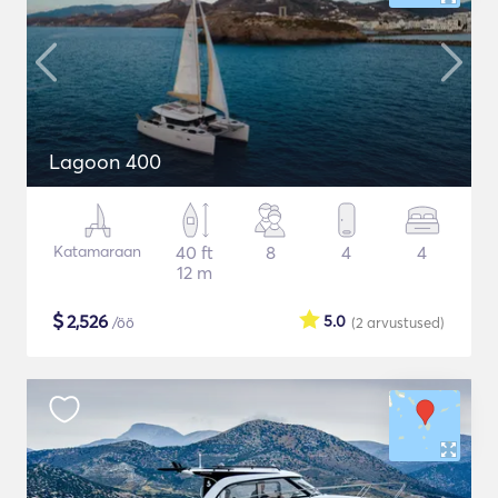
Lagoon 400
Katamaraan
40 ft
8
4
4
12 m
$
2,526
5.0
/öö
(2
arvustused
)