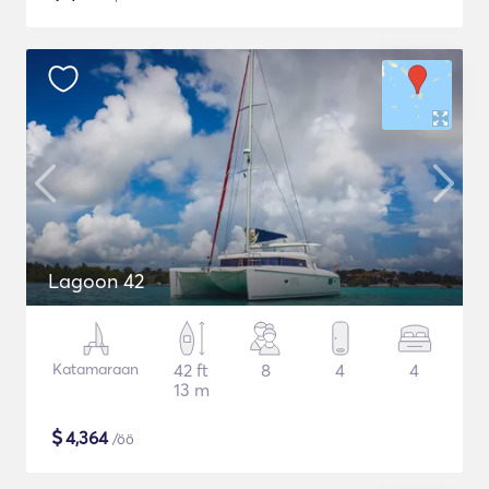
Lagoon 42
Katamaraan
42 ft
8
4
4
13 m
$
4,364
/öö