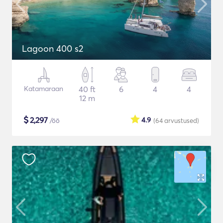
Lagoon 400 s2
Katamaraan
40 ft
6
4
4
12 m
$
2,297
4.9
/öö
(64
arvustused
)