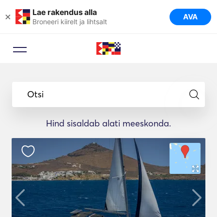
Lae rakendus alla
×
AVA
Broneeri kiirelt ja lihtsalt
Otsi
Hind sisaldab alati meeskonda.