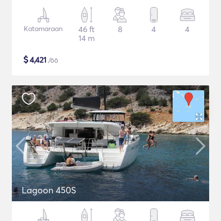
Katamaraan
46 ft
8
4
4
14 m
$
4,421
/öö
Lagoon 450S