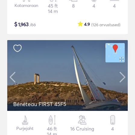
Katamaraan
45 ft
8
4
4
14 m
$
1,963
4.9
/öö
(126
arvustused
)
Bénéteau FIRST 45F5
Purjejaht
46 ft
16 Cruising
4
14 m