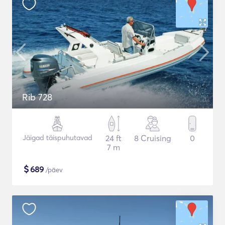
Rib 728
Jäigad täispuhutavad
24 ft
8 Cruising
0
7 m
$
689
/päev