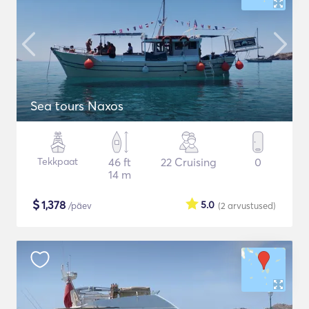
Sea tours Naxos
Tekkpaat
46 ft
22 Cruising
0
14 m
$
1,378
5.0
/päev
(2
arvustused
)