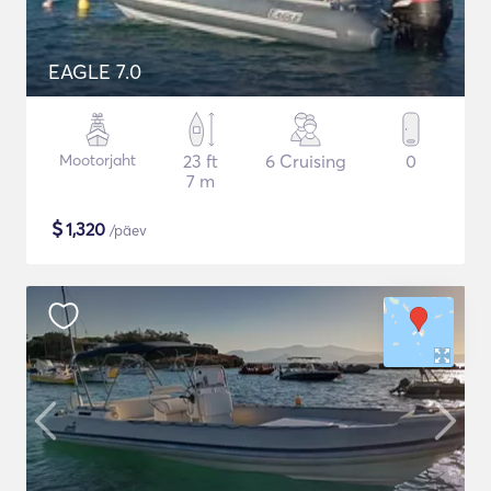
EAGLE 7.0
Mootorjaht
23 ft
6 Cruising
0
7 m
$
1,320
/päev