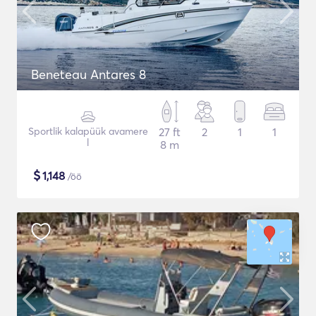
Beneteau Antares 8
Sportlik kalapüük avamere
27 ft
2
1
1
l
8 m
$
1,148
/öö