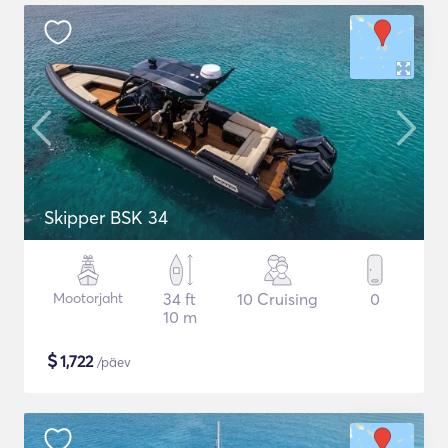
Skipper BSK 34
Mootorjaht
34 ft
10 Cruising
0
10 m
$
1,722
/päev