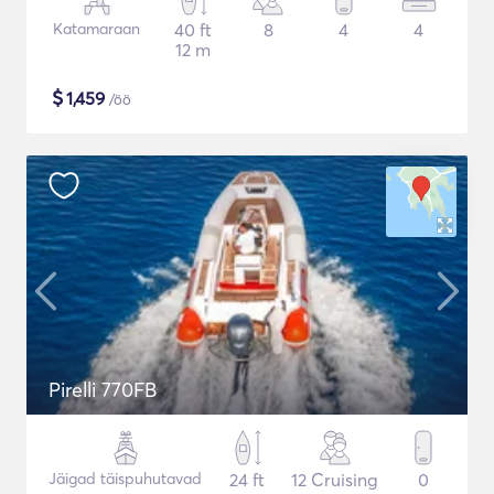
Katamaraan
40 ft
8
4
4
12 m
$
1,459
/öö
Pirelli 770FB
Jäigad täispuhutavad
24 ft
12 Cruising
0