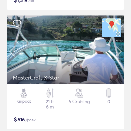
$
1,319
/öö
MasterCraft X-Star
Kiirpaat
21 ft
6 Cruising
0
6 m
$
516
/päev