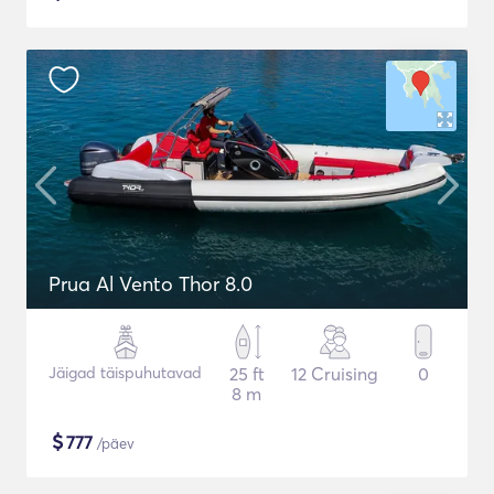
Prua Al Vento Thor 8.0
Jäigad täispuhutavad
25 ft
12 Cruising
0
8 m
$
777
/päev