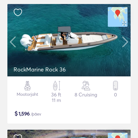
RockMarine Rock 36
Mootorjaht
36 ft
8 Cruising
0
11 m
$
1,596
/päev