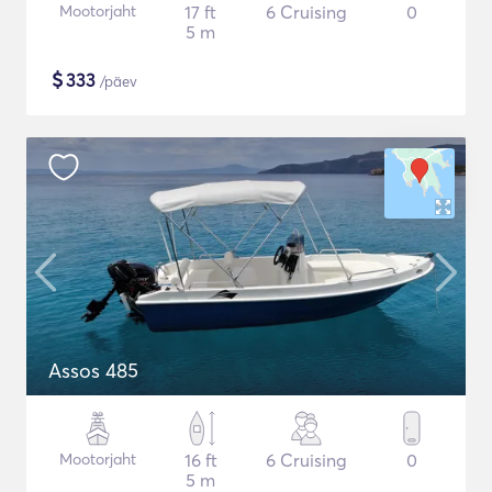
Mootorjaht
17 ft
6 Cruising
0
5 m
$
333
/päev
Assos 485
Mootorjaht
16 ft
6 Cruising
0
5 m