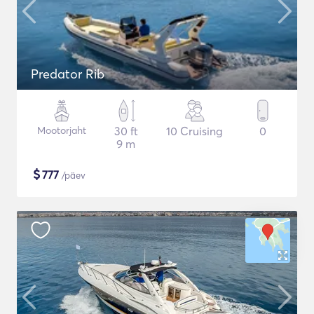
Predator Rib
Mootorjaht
30 ft
10 Cruising
0
9 m
$
777
/päev