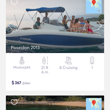
Poseidon 2013
Mootorjaht
21 ft
8 Cruising
1
6 m
$
367
/päev