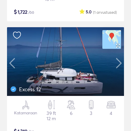
$
1,722
5.0
/öö
(1
arvustused
)
Excess 12
Katamaraan
39 ft
6
3
4
12 m