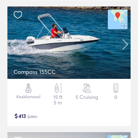
Compass 155CC
Keskkonsool
15 ft
5 Cruising
0
5 m
$
413
/päev