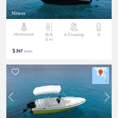
Nireus
Mootorpaat
16 ft
6 Cruising
0
5 m
$
367
/päev