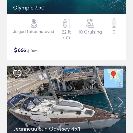
Olympic 7.50
Jäigad täispuhutavad
22 ft
10 Cruising
0
7 m
$
666
/päev
Jeanneau Sun Odyssey 45.1