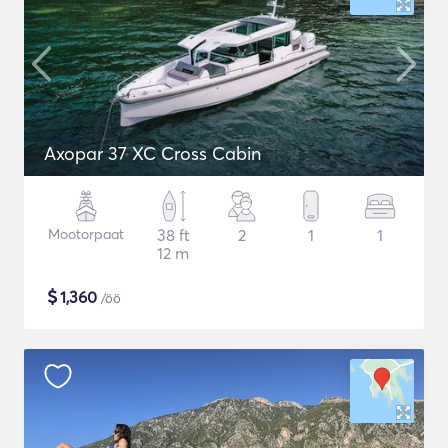
Axopar 37 XC Cross Cabin
Mootorpaat
38 ft
2
1
1
12 m
$
1,360
/öö