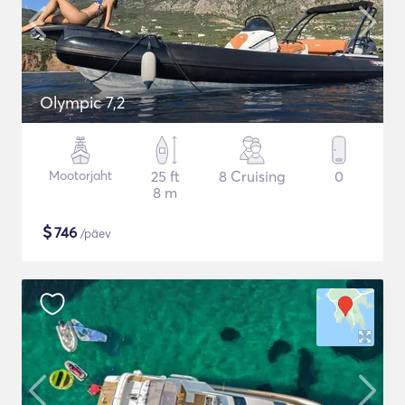
Olympic 7,2
Mootorjaht
25 ft
8 Cruising
0
8 m
$
746
/päev