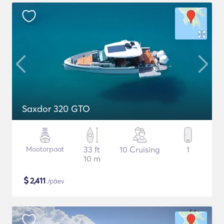
Saxdor 320 GTO
Mootorpaat
33 ft
10 Cruising
1
10 m
$
2,411
/päev