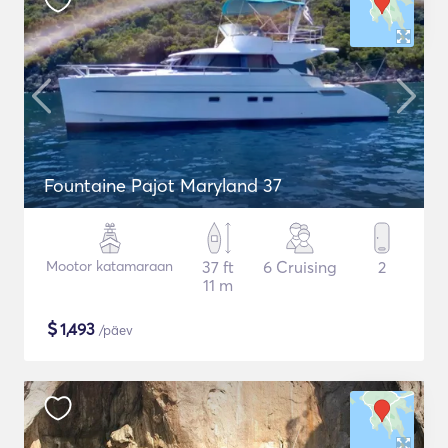
Fountaine Pajot Maryland 37
Mootor katamaraan
37 ft
6 Cruising
2
11 m
$
1,493
/päev