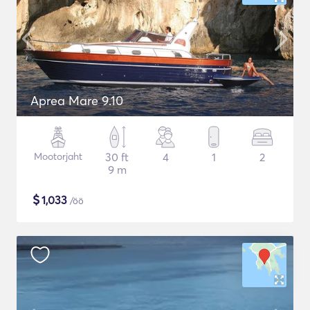
Aprea Mare 9.10
Mootorjaht
30 ft
4
1
2
9 m
$
1,033
/öö