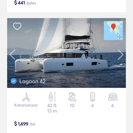
$
441
/päev
Lagoon 42
Katamaraan
42 ft
10
4
6
13 m
$
1,499
/öö