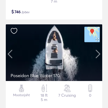
7 m
$
746
/päev
Poseidon Blue Water 170
Mootorjaht
18 ft
7 Cruising
0
5 m