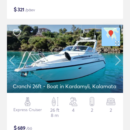
$
321
/päev
Cranchi 26ft - Boat in Kardamyli, Kalamata
Express Cruiser
26 ft
4
2
2
8 m
$
689
/öö