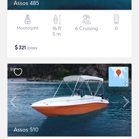
Assos 485
Mootorjaht
16 ft
6 Cruising
0
5 m
$
321
/päev
Assos 510