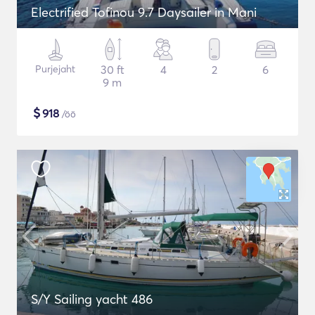
Electrified Tofinou 9.7 Daysailer in Mani
Purjejaht
30 ft
4
2
6
9 m
$
918
/öö
S/Y Sailing yacht 486