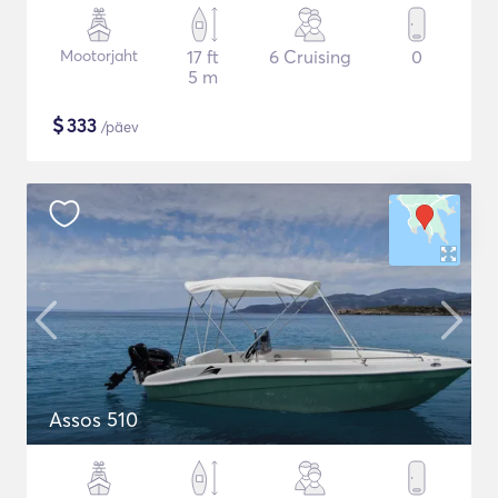
Mootorjaht
17 ft
6 Cruising
0
5 m
$
333
/päev
Assos 510