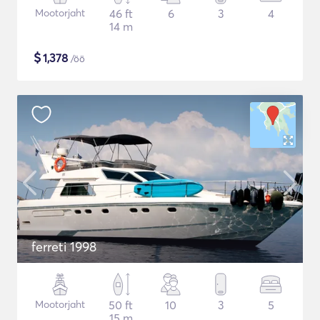
Mootorjaht
46 ft
6
3
4
14 m
$
1,378
/öö
ferreti 1998
Mootorjaht
50 ft
10
3
5
15 m