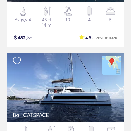
Purjejaht
45 ft
10
4
5
14 m
$
482
4.9
/öö
(3
arvustused
)
Bali CATSPACE