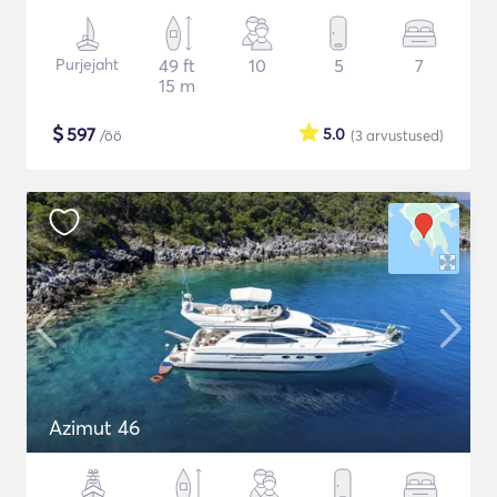
Purjejaht
49 ft
10
5
7
15 m
$
597
5.0
/öö
(3
arvustused
)
Azimut 46