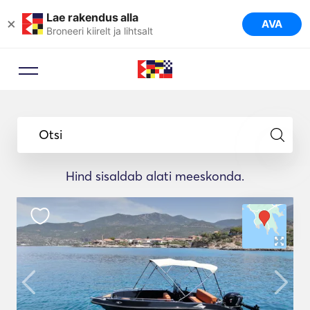
Lae rakendus alla
×
AVA
Broneeri kiirelt ja lihtsalt
Otsi
Hind sisaldab alati meeskonda.