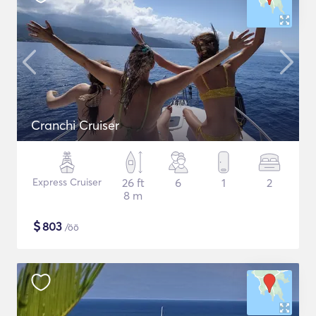
Cranchi Cruiser
Express Cruiser
26 ft
6
1
2
8 m
$
803
/öö