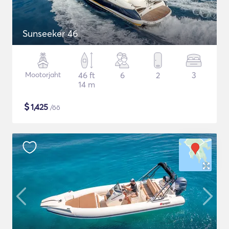
Sunseeker 46
Mootorjaht
46 ft
6
2
3
14 m
$
1,425
/öö