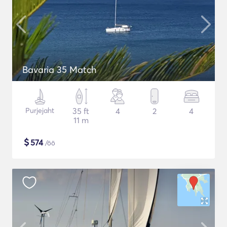
Bavaria 35 Match
Purjejaht
35 ft
4
2
4
11 m
$
574
/öö