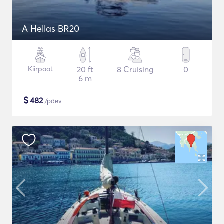
A Hellas BR20
Kiirpaat
20 ft
8 Cruising
0
6 m
$
482
/päev