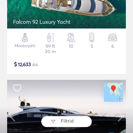
Falcom 92 Luxury Yacht
Mootorjaht
99 ft
10
5
6
30 m
$
12,633
/öö
Filtrid