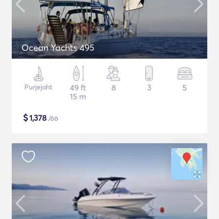
Ocean Yachts 495
Purjejaht
49 ft
8
3
5
15 m
$
1,378
/öö