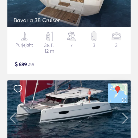
Bavaria 38 Cruiser
Purjejaht
38 ft
7
3
3
12 m
$
689
/öö