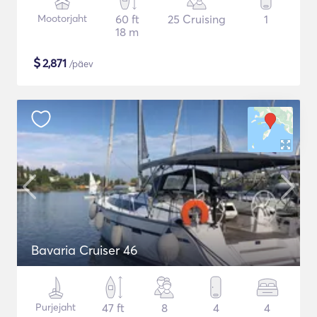
Mootorjaht
60 ft
25 Cruising
1
18 m
$
2,871
/päev
Bavaria Cruiser 46
Purjejaht
47 ft
8
4
4