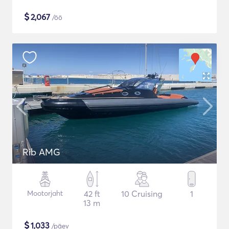
$
2,067
/öö
Rib AMG
Mootorjaht
42 ft
10 Cruising
1
13 m
$
1,033
/päev