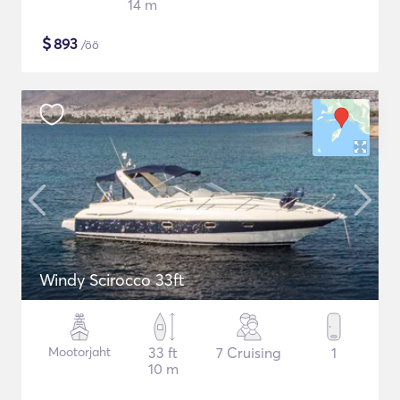
14 m
$
893
/öö
Windy Scirocco 33ft
Mootorjaht
33 ft
7 Cruising
1
10 m