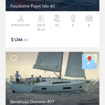
Fountaine Pajot Isla 40
Katamaraan
39 ft
10
5
6
12 m
$
1,366
/öö
Beneteau Oceanis 40.1