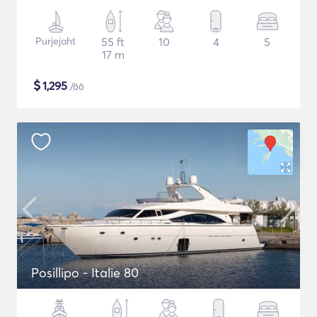
Purjejaht
55 ft
10
4
5
17 m
$
1,295
/öö
Posillipo - Italie 80