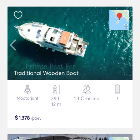
Traditional Wooden Boat
Mootorjaht
39 ft
23 Cruising
1
12 m
$
1,378
/päev