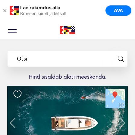
Lae rakendus alla
×
AVA
Broneeri kiirelt ja lihtsalt
Otsi
Hind sisaldab alati meeskonda.