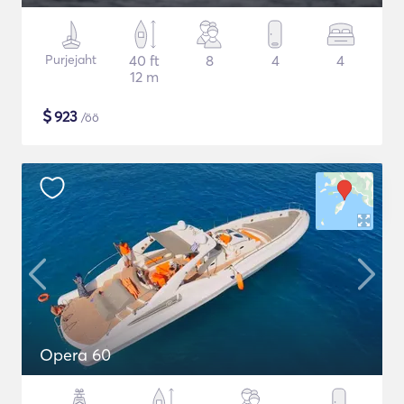
Purjejaht
40 ft
8
4
4
12 m
$
923
/öö
Opera 60