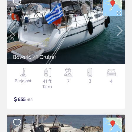
Bavaria 41 Cruiser
Purjejaht
41 ft
7
3
4
12 m
$
655
/öö