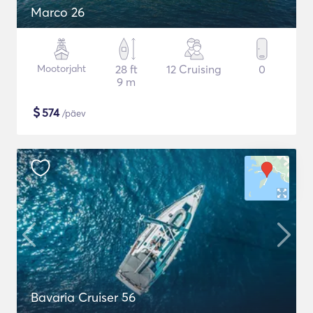
Marco 26
Mootorjaht
28 ft
12 Cruising
0
9 m
$
574
/päev
Bavaria Cruiser 56