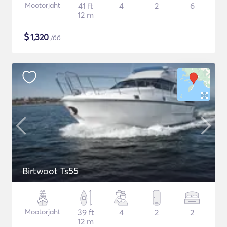
Mootorjaht
41 ft
4
2
6
12 m
$
1,320
/öö
Birtwoot Ts55
Mootorjaht
39 ft
4
2
2
12 m