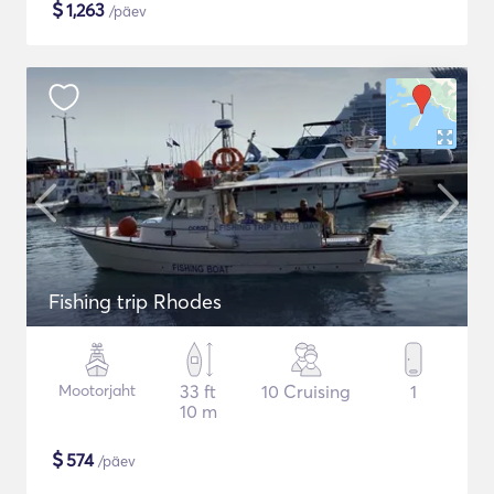
$
1,263
/päev
Fishing trip Rhodes
Mootorjaht
33 ft
10 Cruising
1
10 m
$
574
/päev