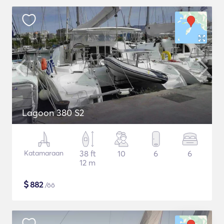
Lagoon 380 S2
Katamaraan
38 ft
10
6
6
12 m
$
882
/öö