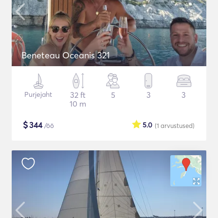
Beneteau Oceanis 321
Purjejaht
32 ft
5
3
3
10 m
$
344
5.0
/öö
(1
arvustused
)