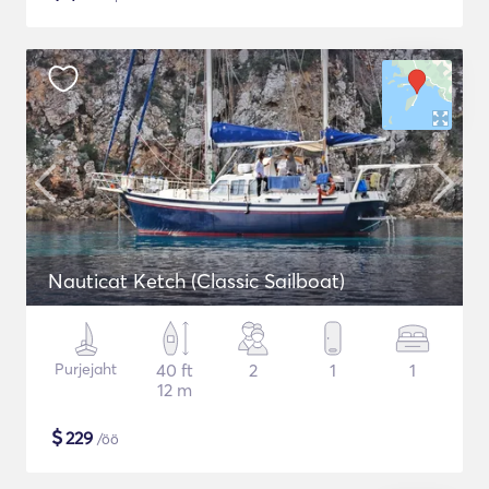
Nauticat Ketch (Classic Sailboat)
Purjejaht
40 ft
2
1
1
12 m
$
229
/öö