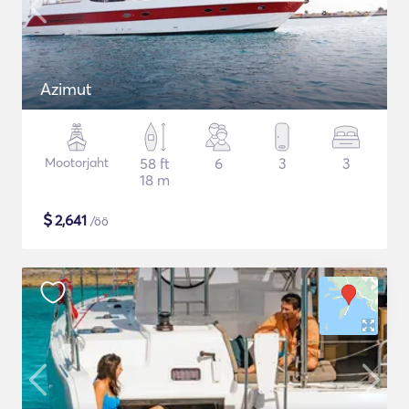
Azimut
Mootorjaht
58 ft
6
3
3
18 m
$
2,641
/öö