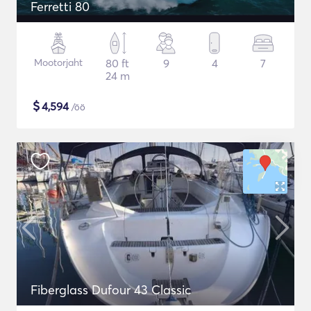
Ferretti 80
Mootorjaht
80 ft
9
4
7
24 m
$
4,594
/öö
Fiberglass Dufour 43 Classic