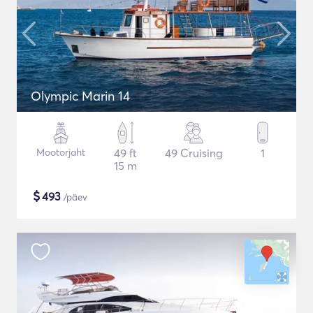
Olympic Marin 14
Mootorjaht
49 ft
49 Cruising
1
15 m
$
493
/päev