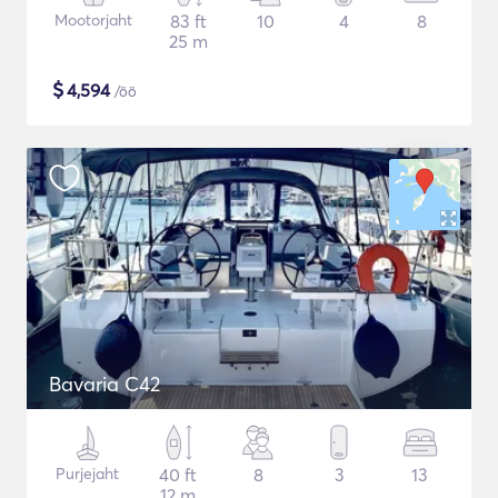
Mootorjaht
83 ft
10
4
8
25 m
$
4,594
/öö
Bavaria C42
Purjejaht
40 ft
8
3
13
12 m