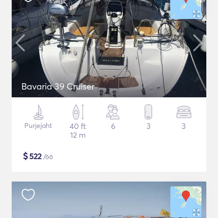
Bavaria 39 Cruiser
Purjejaht
40 ft
6
3
3
12 m
$
522
/öö