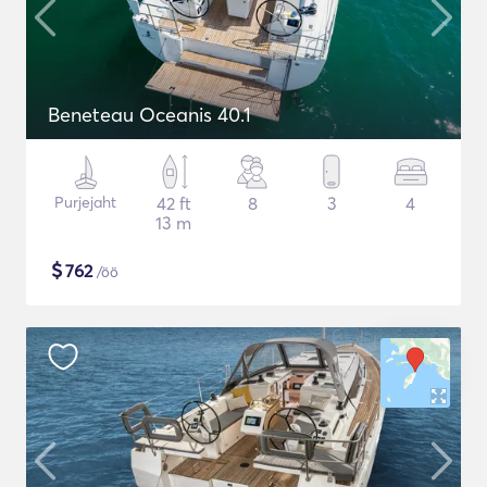
Beneteau Oceanis 40.1
Purjejaht
42 ft
8
3
4
13 m
$
762
/öö