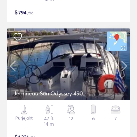
$
794
/öö
Jeanneau Sun Odyssey 490
Purjejaht
47 ft
12
6
7
14 m