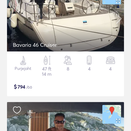
Bavaria 46 Cruiser
Purjejaht
47 ft
8
4
4
14 m
$
794
/öö