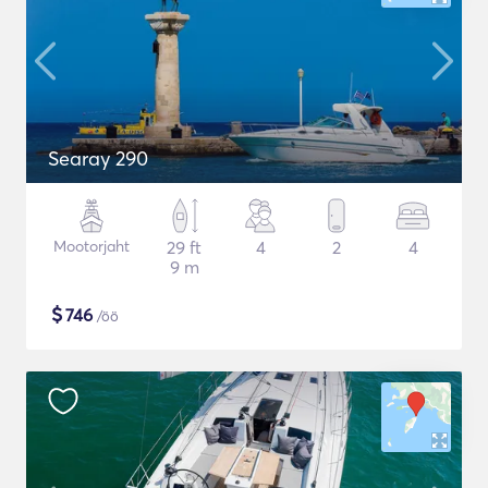
Searay 290
Mootorjaht
29 ft
4
2
4
9 m
$
746
/öö