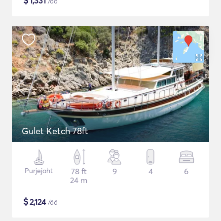
$
1,331
/öö
Gulet Ketch 78ft
Purjejaht
78 ft
9
4
6
24 m
$
2,124
/öö