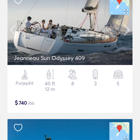
Jeanneau Sun Odyssey 409
Purjejaht
40 ft
8
3
5
12 m
$
740
/öö