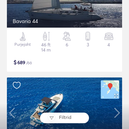
Bavaria 44
Purjejaht
46 ft
6
3
4
14 m
$
689
/öö
Filtrid