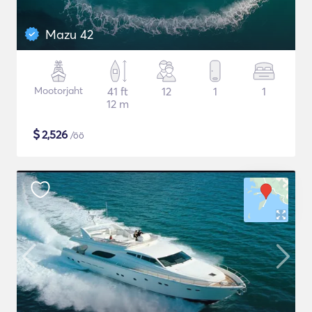
Mazu 42
Mootorjaht
41 ft
12
1
1
12 m
$
2,526
/öö