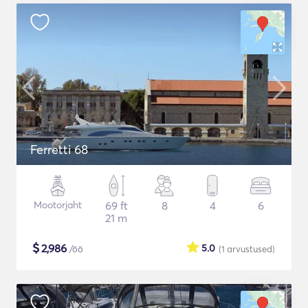
Ferretti 68
Mootorjaht
69 ft
8
4
6
21 m
$
2,986
5.0
/öö
(1
arvustused
)