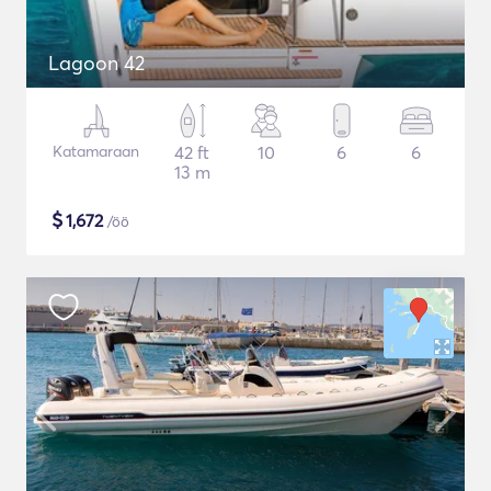
Lagoon 42
Katamaraan
42 ft
10
6
6
13 m
$
1,672
/öö