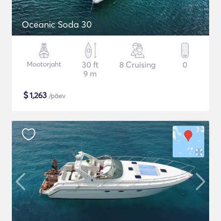
Oceanic Soda 30
Mootorjaht
30 ft
8 Cruising
0
9 m
$
1,263
/päev