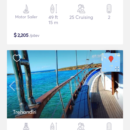
Motor Sailer
49 ft
25 Cruising
2
15 m
$
2,205
/päev
Trehandiri