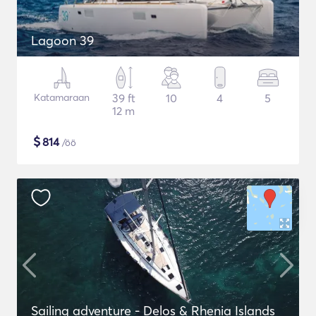
Lagoon 39
Katamaraan
39 ft
10
4
5
12 m
$
814
/öö
Sailing adventure - Delos & Rhenia Islands