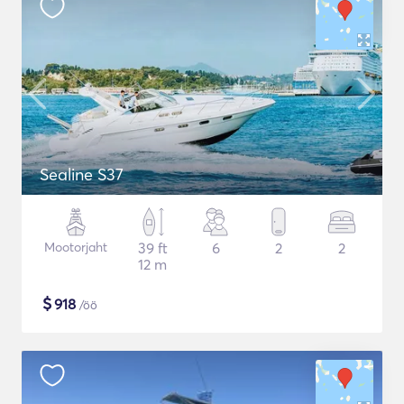
Sealine S37
Mootorjaht
39 ft
6
2
2
12 m
$
918
/öö