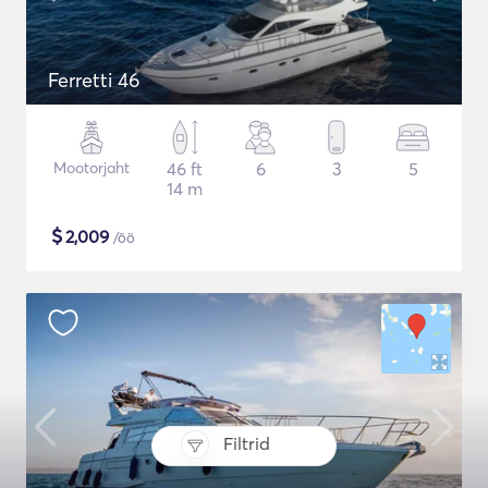
Ferretti 46
Mootorjaht
46 ft
6
3
5
14 m
$
2,009
/öö
Filtrid