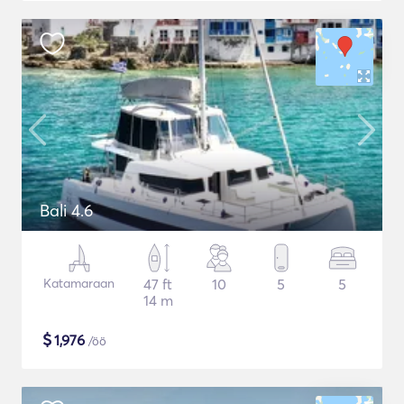
Bali 4.6
Katamaraan
47 ft
10
5
5
14 m
$
1,976
/öö