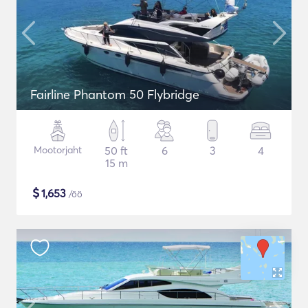
Fairline Phantom 50 Flybridge
Mootorjaht
50 ft
6
3
4
15 m
$
1,653
/öö