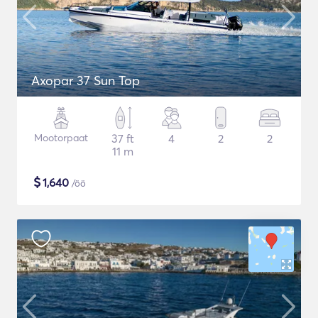
Axopar 37 Sun Top
Mootorpaat
37 ft
4
2
2
11 m
$
1,640
/öö