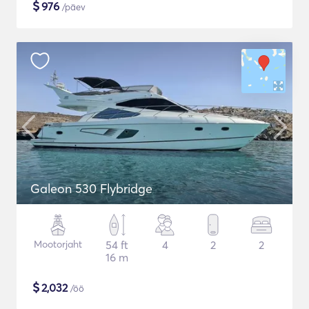
$
976
/päev
Galeon 530 Flybridge
Mootorjaht
54 ft
4
2
2
16 m
$
2,032
/öö