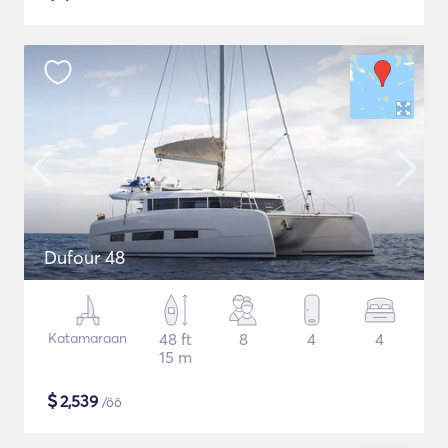
Dufour 48
Katamaraan
48 ft
8
4
4
15 m
$
2,539
/öö