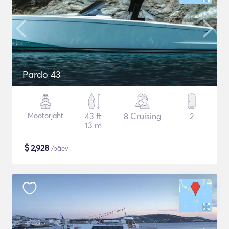
Pardo 43
Mootorjaht
43 ft
8 Cruising
2
13 m
$
2,928
/päev