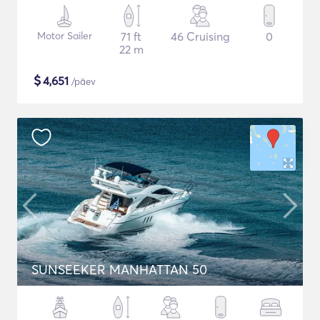
Motor Sailer
71 ft
46 Cruising
0
22 m
$
4,651
/päev
SUNSEEKER MANHATTAN 50