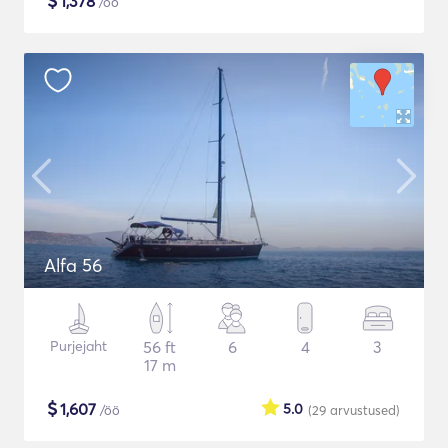
$
1,378
/öö
Alfa 56
Purjejaht
56 ft
6
4
3
17 m
$
1,607
5.0
/öö
(29
arvustused
)