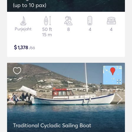
(up to 10 pax)
Purjejaht
50 ft
8
4
4
15 m
$
1,378
/öö
Traditional Cycladic Sailing Boat