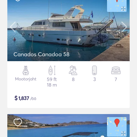
Canados Canadoa 58
Mootorjaht
59 ft
8
3
7
18 m
$
1,837
/öö