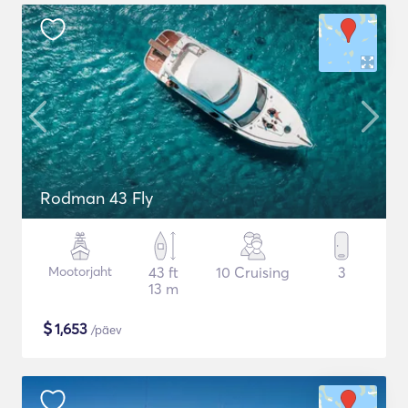
Rodman 43 Fly
Mootorjaht
43 ft
10 Cruising
3
13 m
$
1,653
/päev