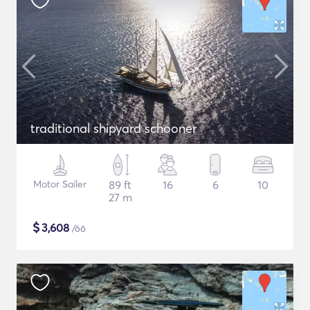
traditional shipyard schooner
Motor Sailer
89 ft
16
6
10
27 m
$
3,608
/öö