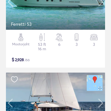
Ferretti 53
Mootorjaht
53 ft
6
3
3
16 m
$
2,928
/öö