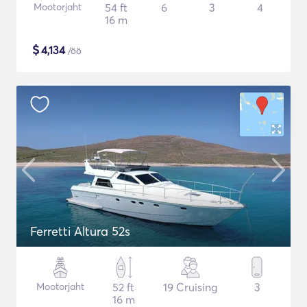
Mootorjaht
54 ft
6
3
4
16 m
$
4,134
/öö
Ferretti Altura 52s
Mootorjaht
52 ft
19 Cruising
3
16 m