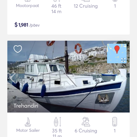
Mootorpaat
46 ft
12 Cruising
1
14 m
$
1,981
/päev
Trehandiri
Motor Sailer
35 ft
6 Cruising
1
11 m