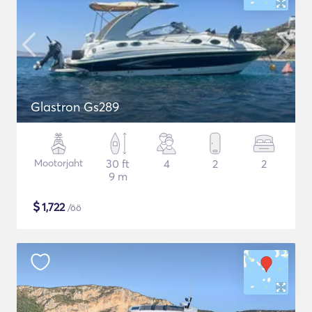
Glastron Gs289
Mootorjaht
30 ft
4
2
2
9 m
$
1,722
/öö