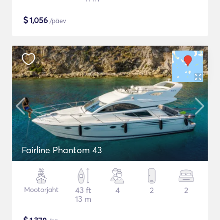
$
1,056
/päev
Fairline Phantom 43
Mootorjaht
43 ft
4
2
2
13 m