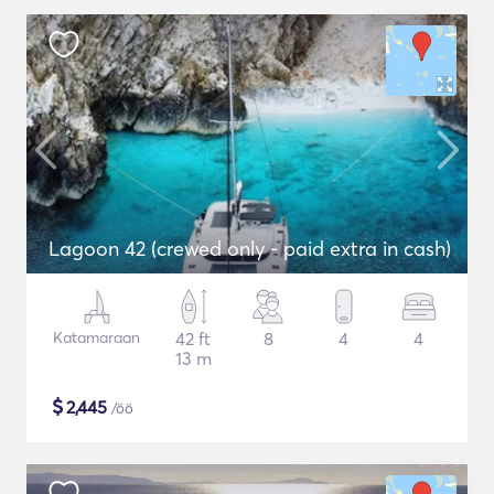
Lagoon 42 (crewed only - paid extra in cash)
Katamaraan
42 ft
8
4
4
13 m
$
2,445
/öö