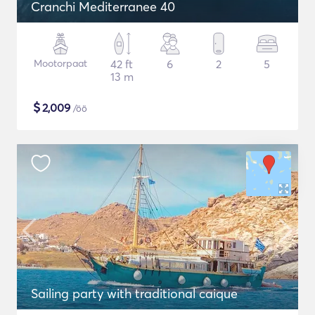
Cranchi Mediterranee 40
Mootorpaat
42 ft
6
2
5
13 m
$
2,009
/öö
Sailing party with traditional caique