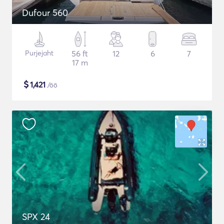
Dufour 560
Purjejaht
56 ft
12
6
7
17 m
$
1,421
/öö
SPX 24