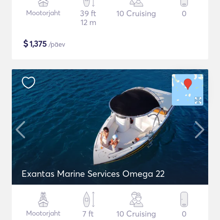
Mootorjaht
39 ft
10 Cruising
0
12 m
$
1,375
/päev
Exantas Marine Services Omega 22
Mootorjaht
7 ft
10 Cruising
0