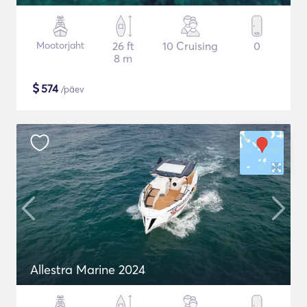
Mootorjaht
26 ft
10 Cruising
0
8 m
$
574
/päev
Allestra Marine 2024