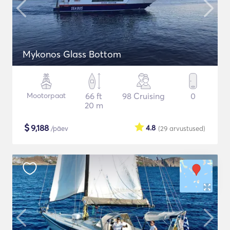
Mykonos Glass Bottom
Mootorpaat
66 ft
98 Cruising
0
20 m
$
9,188
4.8
/päev
(29
arvustused
)