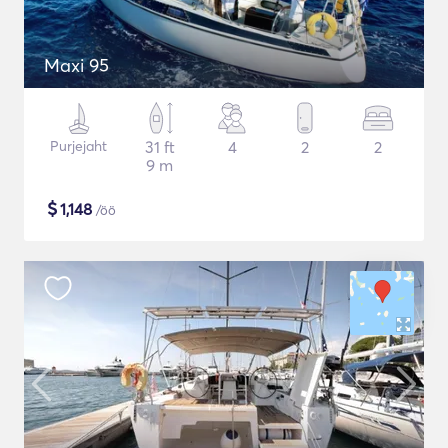
Maxi 95
Purjejaht
31 ft
4
2
2
9 m
$
1,148
/öö