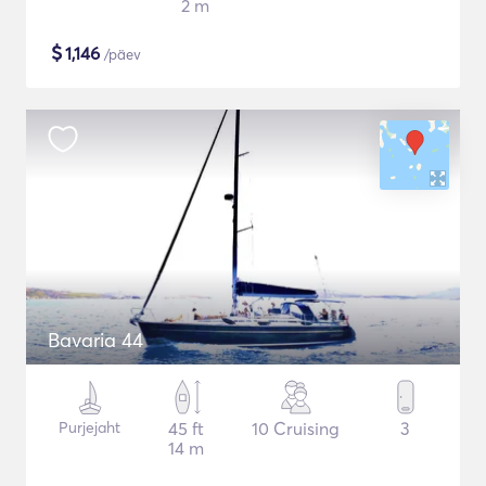
2 m
$
1,146
/päev
Bavaria 44
Purjejaht
45 ft
10 Cruising
3
14 m