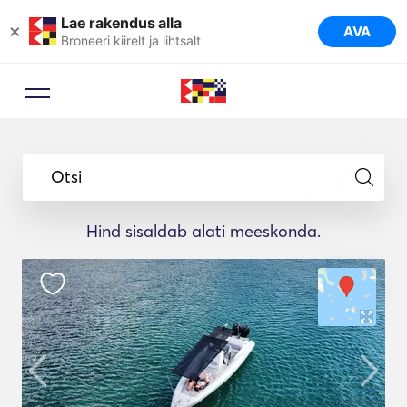
Lae rakendus alla
×
AVA
Broneeri kiirelt ja lihtsalt
Otsi
Hind sisaldab alati meeskonda.