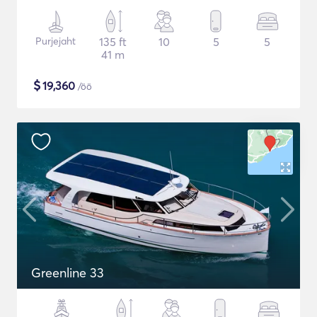
Purjejaht
135 ft
10
5
5
41 m
$
19,360
/öö
Greenline 33