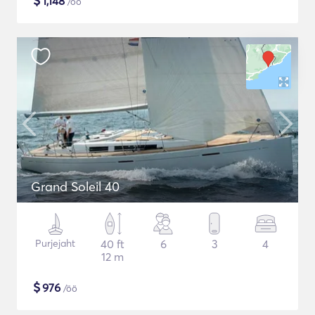
$
1,148
/öö
Grand Soleil 40
Purjejaht
40 ft
6
3
4
12 m
$
976
/öö