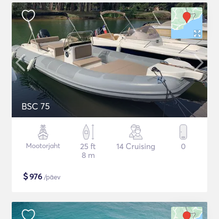
BSC 75
Mootorjaht
25 ft
14 Cruising
0
8 m
$
976
/päev