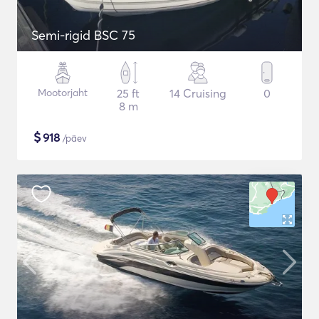
Semi-rigid BSC 75
Mootorjaht
25 ft
14 Cruising
0
8 m
$
918
/päev