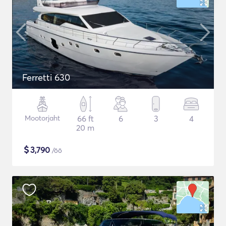
Ferretti 630
Mootorjaht
66 ft
6
3
4
20 m
$
3,790
/öö