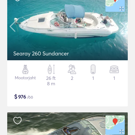
Searay 260 Sundancer
Mootorjaht
26 ft
2
1
1
8 m
$
976
/öö