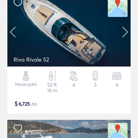
Riva Rivale 52
Mootorjaht
52 ft
4
3
4
16 m
$
6,725
/öö