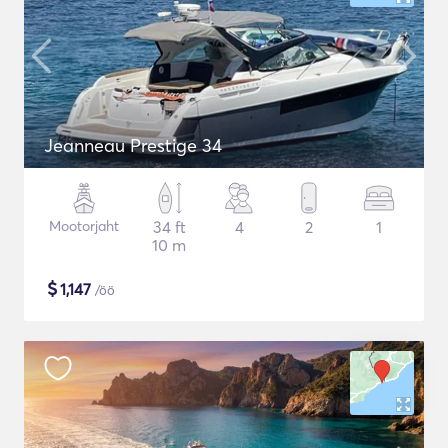
Jeanneau Prestige 34
Mootorjaht
34 ft
4
2
1
10 m
$
1,147
/öö