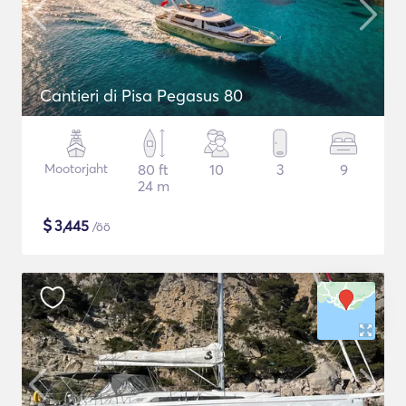
Cantieri di Pisa Pegasus 80
Mootorjaht
80 ft
10
3
9
24 m
$
3,445
/öö