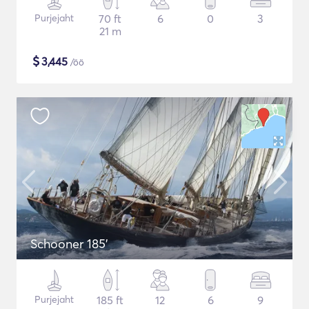
Purjejaht
70 ft
6
0
3
21 m
$
3,445
/öö
Schooner 185'
Purjejaht
185 ft
12
6
9