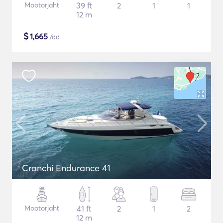
Mootorjaht
39 ft
2
1
1
12 m
$
1,665
/öö
Cranchi Endurance 41
Mootorjaht
41 ft
2
1
2
12 m