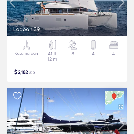
Lagoon 39
Katamaraan
41 ft
8
4
4
12 m
$
2,182
/öö