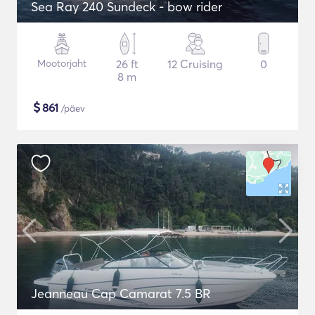
Sea Ray 240 Sundeck - bow rider
Mootorjaht
26 ft
12 Cruising
0
8 m
$
861
/päev
Jeanneau Cap Camarat 7.5 BR