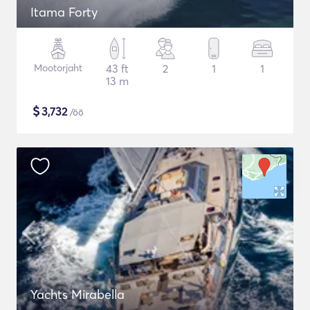
Itama Forty
Mootorjaht
43 ft
2
1
1
13 m
$
3,732
/öö
Yachts Mirabella