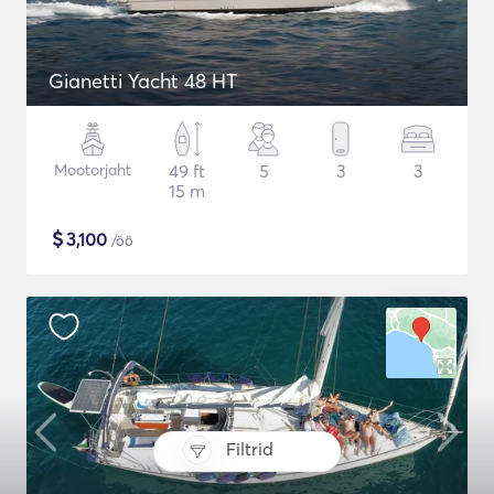
Gianetti Yacht 48 HT
Mootorjaht
49 ft
5
3
3
15 m
$
3,100
/öö
Filtrid