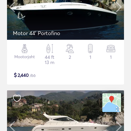
Motor 44' Portofino
Mootorjaht
44 ft
2
1
1
13 m
$
2,440
/öö