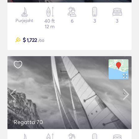
Purjejaht
40 ft
6
3
3
12 m
$
1,722
/öö
Regatta 70