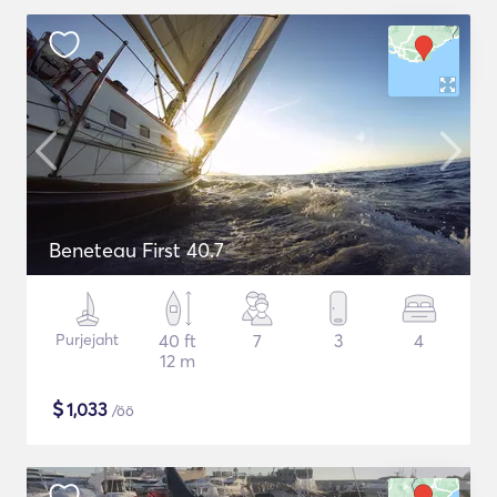
Beneteau First 40.7
Purjejaht
40 ft
7
3
4
12 m
$
1,033
/öö