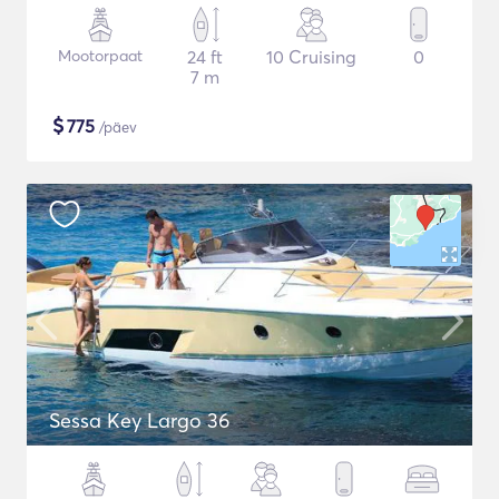
Mootorpaat
24 ft
10 Cruising
0
7 m
$
775
/päev
Sessa Key Largo 36