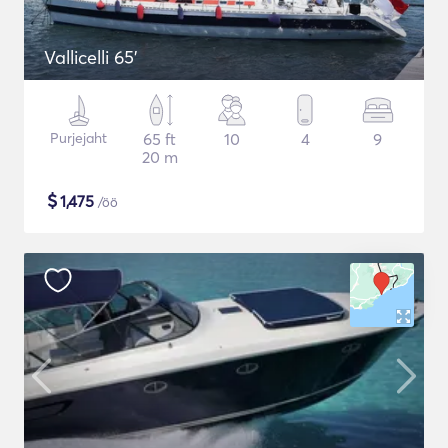
Vallicelli 65'
Purjejaht
65 ft
10
4
9
20 m
$
1,475
/öö