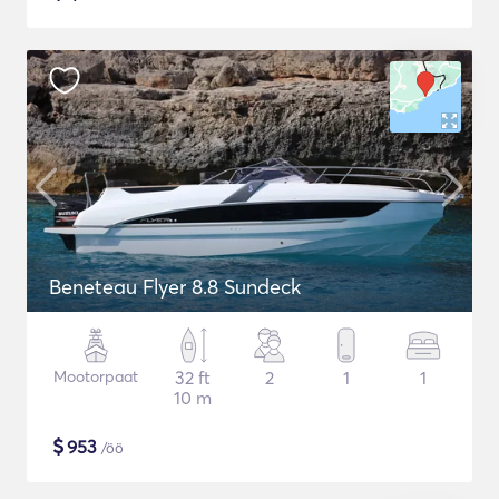
Beneteau Flyer 8.8 Sundeck
Mootorpaat
32 ft
2
1
1
10 m
$
953
/öö