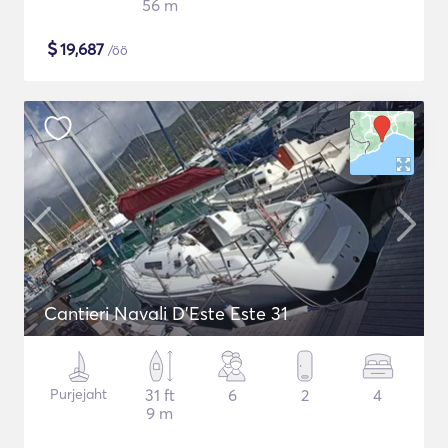
56 m
$
19,687
/öö
Cantieri Navali D'Este Este 31
Purjejaht
31 ft
6
2
4
9 m