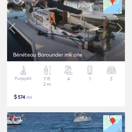
Bénéteau Barounder mk one
Purjejaht
7 ft
4
1
3
2 m
$
574
/öö