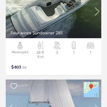
Four winns Sundowner 285
Mootorjaht
28 ft
2
1
1
9 m
$
803
/öö