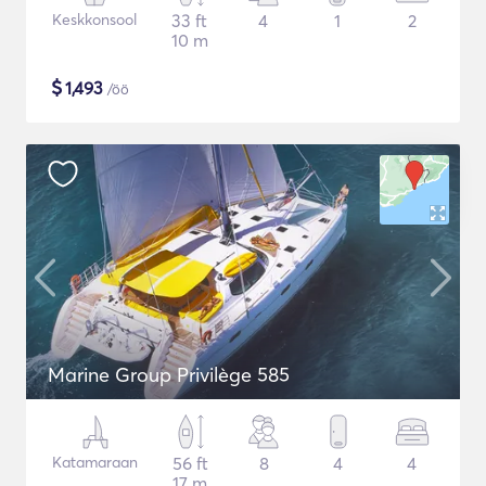
Keskkonsool
33 ft
4
1
2
10 m
$
1,493
/öö
Marine Group Privilège 585
Katamaraan
56 ft
8
4
4
17 m