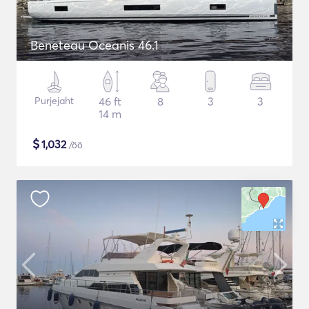
Beneteau Oceanis 46.1
Purjejaht
46 ft
8
3
3
14 m
$
1,032
/öö