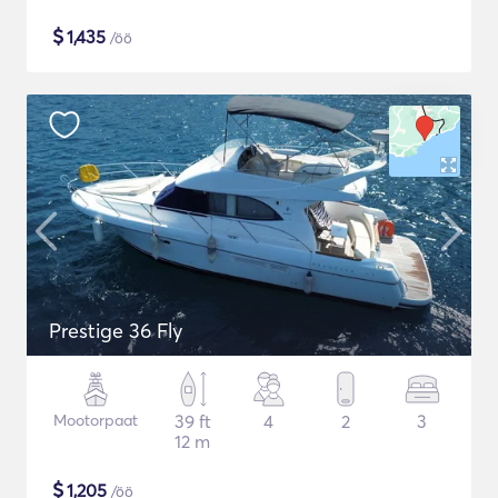
$
1,435
/öö
Prestige 36 Fly
Mootorpaat
39 ft
4
2
3
12 m
$
1,205
/öö