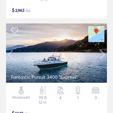
$
2,963
/öö
Fantastic Pursuit 3400 "Express"
Mootorjaht
39 ft
4
1
3
12 m