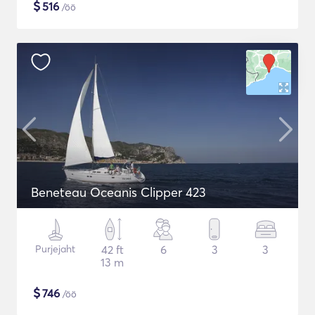
$
516
/öö
Beneteau Oceanis Clipper 423
Purjejaht
42 ft
6
3
3
13 m
$
746
/öö