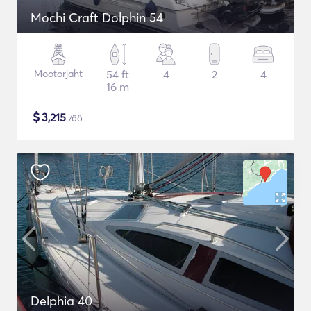
Mochi Craft Dolphin 54
Mootorjaht
54 ft
4
2
4
16 m
$
3,215
/öö
Delphia 40