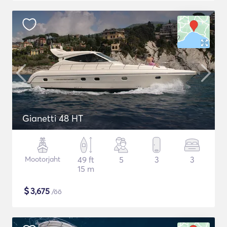
Gianetti 48 HT
Mootorjaht
49 ft
5
3
3
15 m
$
3,675
/öö