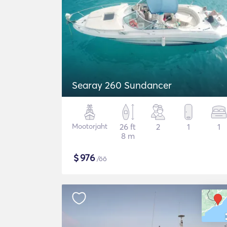
Searay 260 Sundancer
Mootorjaht
26 ft
2
1
1
8 m
$
976
/öö