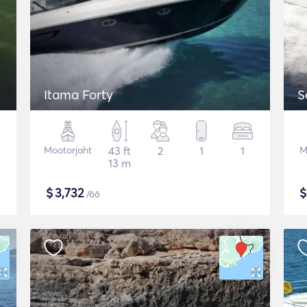
Itama Forty
S
Mootorjaht
43 ft
2
1
1
M
13 m
$
3,732
/öö