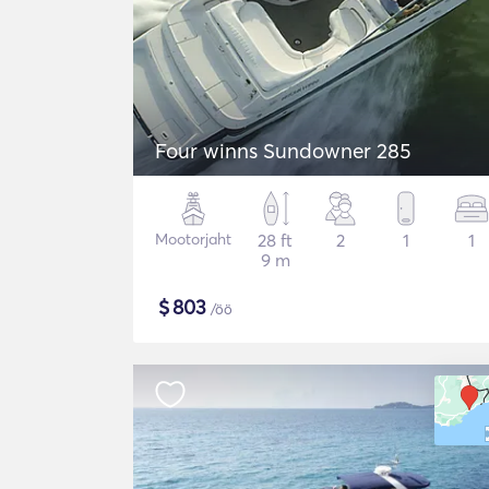
Four winns Sundowner 285
Mootorjaht
28 ft
2
1
1
9 m
$
803
/öö