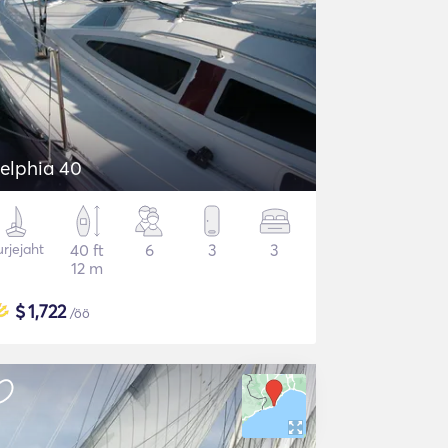
elphia 40
rjejaht
40 ft
6
3
3
12 m
$
1,722
/öö