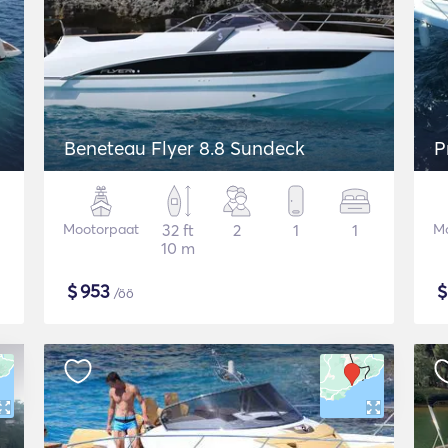
Beneteau Flyer 8.8 Sundeck
P
Mootorpaat
32 ft
2
1
1
M
10 m
$
953
/öö