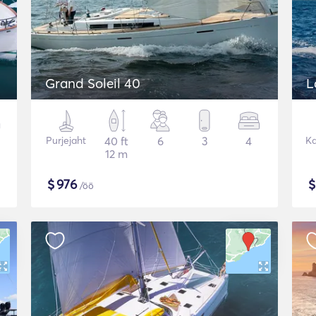
Grand Soleil 40
L
Purjejaht
40 ft
6
3
4
K
12 m
$
976
/öö