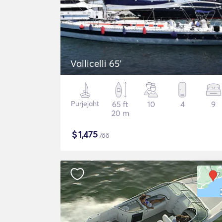
Vallicelli 65'
Purjejaht
65 ft
10
4
9
20 m
$
1,475
/öö