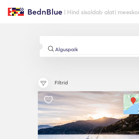
BednBlue
| Hind sisaldab alati meesko
Filtrid