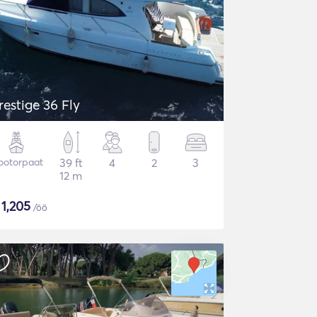
restige 36 Fly
ootorpaat
39 ft
4
2
3
12 m
$
1,205
/öö