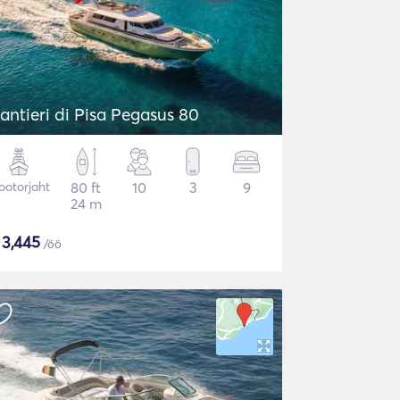
antieri di Pisa Pegasus 80
otorjaht
80 ft
10
3
9
24 m
$
3,445
/öö