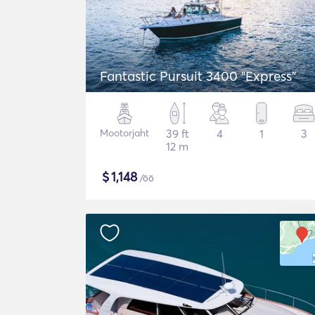
Fantastic Pursuit 3400 "Express"
Mootorjaht
39 ft
4
1
3
12 m
$
1,148
/öö