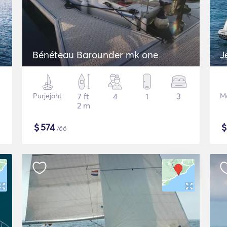
Bénéteau Barounder mk one
J
Purjejaht
7 ft
4
1
3
Mo
2 m
$
574
/öö