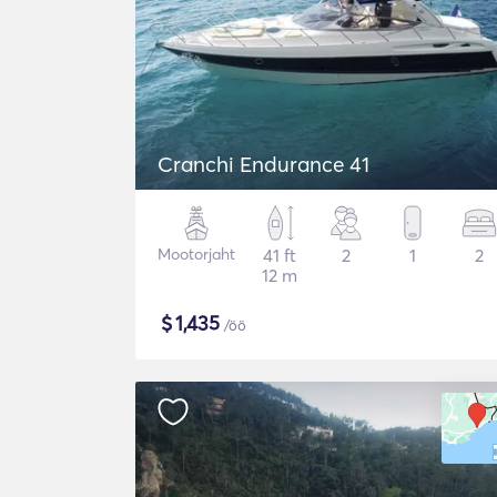
Cranchi Endurance 41
Mootorjaht
41 ft
2
1
2
12 m
$
1,435
/öö