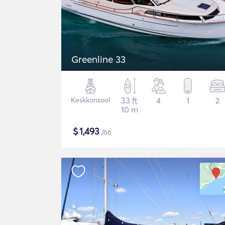
Greenline 33
Keskkonsool
33 ft
4
1
2
10 m
$
1,493
/öö