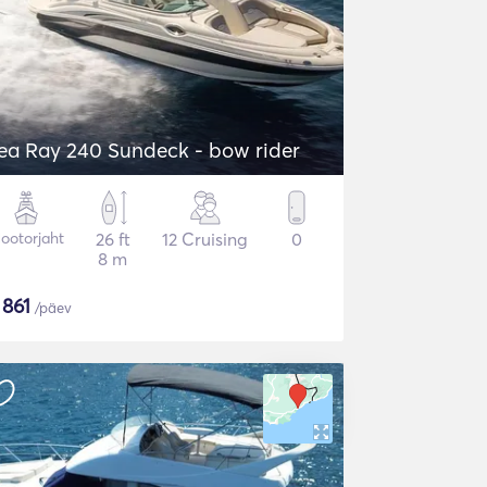
ea Ray 240 Sundeck - bow rider
ootorjaht
26 ft
12 Cruising
0
8 m
$
861
/päev