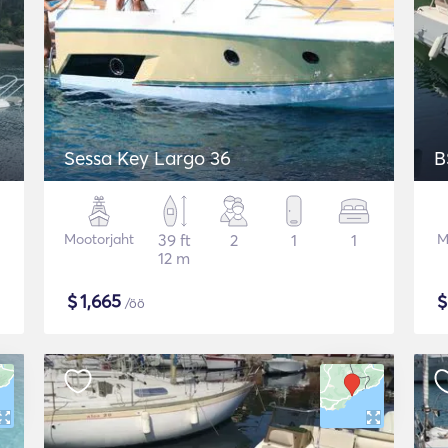
Sessa Key Largo 36
B
Mootorjaht
39 ft
2
1
1
M
12 m
$
1,665
/öö