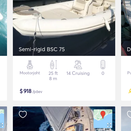
Semi-rigid BSC 75
D
Mootorjaht
25 ft
14 Cruising
0
Pu
8 m
$
918
/päev