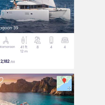
agoon 39
atamaraan
41 ft
8
4
4
12 m
$
2,182
/öö