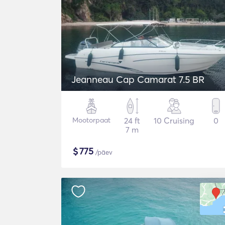
Jeanneau Cap Camarat 7.5 BR
Mootorpaat
24 ft
10 Cruising
0
7 m
$
775
/päev