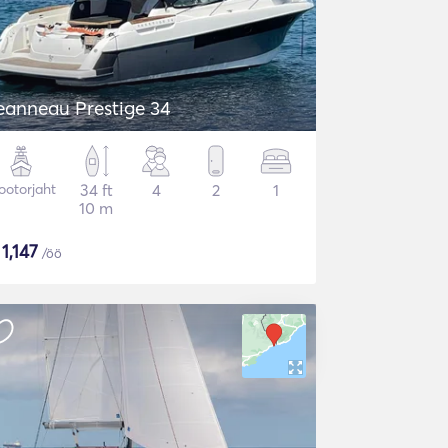
eanneau Prestige 34
otorjaht
34 ft
4
2
1
10 m
$
1,147
/öö