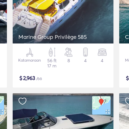
Marine Group Privilège 585
C
Katamaraan
56 ft
8
4
4
Mo
17 m
$
2,963
/öö