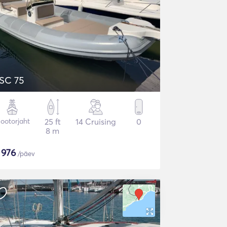
SC 75
ootorjaht
25 ft
14 Cruising
0
8 m
$
976
/päev