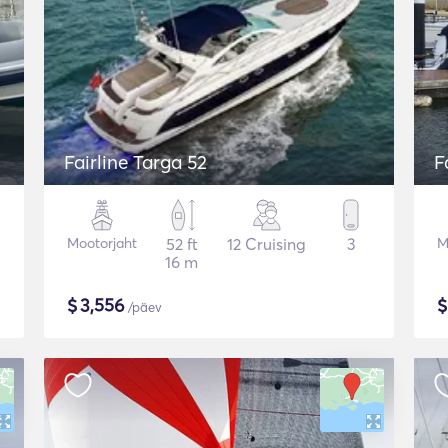
Fairline Targa 52
F
Mootorjaht
52 ft
12 Cruising
3
M
16 m
$
3,556
/päev