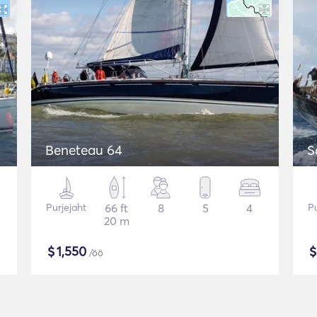
Beneteau 64
S
Purjejaht
66 ft
8
5
4
Pu
20 m
$
1,550
/öö