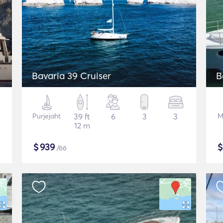
Bavaria 39 Cruiser
B
Purjejaht
39 ft
6
3
3
M
12 m
$
939
/öö