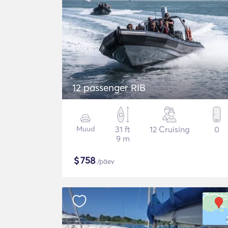
12 passenger RIB
Muud
31 ft
12 Cruising
0
9 m
$
758
/päev