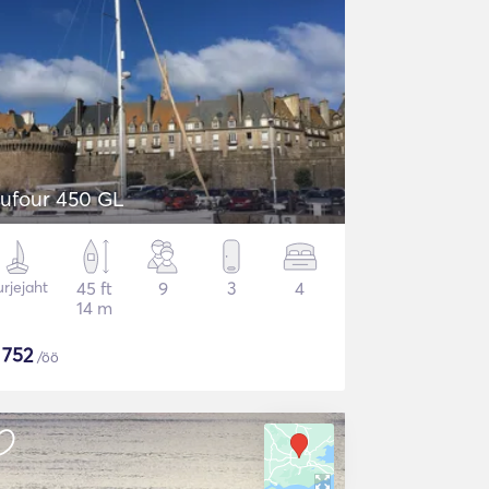
ufour 450 GL
rjejaht
45 ft
9
3
4
14 m
$
752
/öö