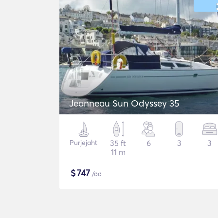
Jeanneau Sun Odyssey 35
Purjejaht
35 ft
6
3
3
11 m
$
747
/öö