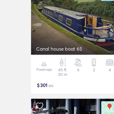
Canal house boat 65
Paatmaja
65 ft
6
2
4
20 m
$
301
/öö