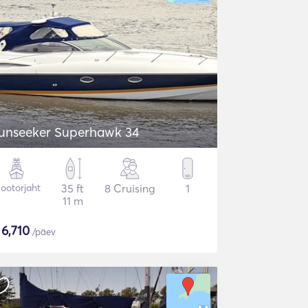
unseeker Superhawk 34
ootorjaht
35 ft
8 Cruising
1
11 m
$
6,710
/päev