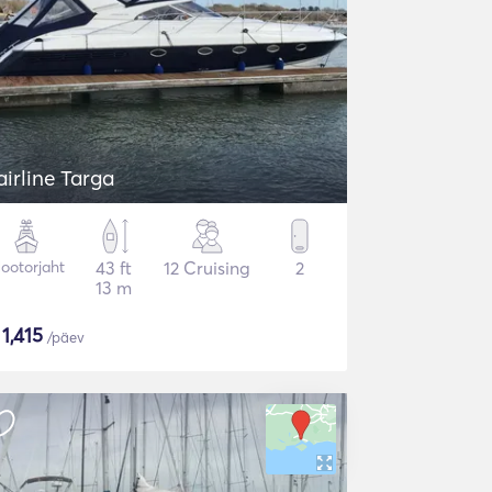
airline Targa
ootorjaht
43 ft
12 Cruising
2
13 m
$
1,415
/päev