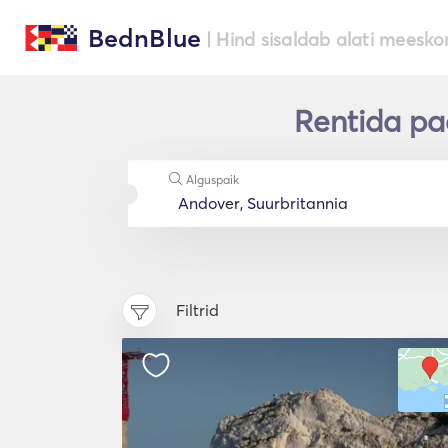
BednBlue
| Hind sisaldab alati meesko
Rentida pa
Alguspaik
Filtrid