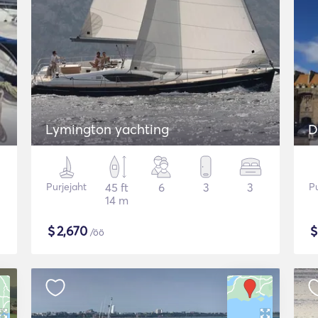
Lymington yachting
D
Purjejaht
45 ft
6
3
3
Pu
14 m
$
2,670
/öö