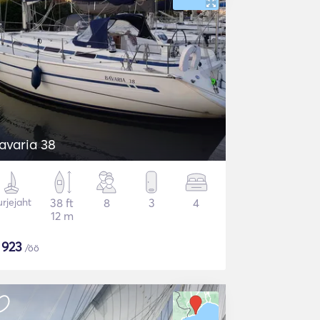
avaria 38
rjejaht
38 ft
8
3
4
12 m
$
923
/öö