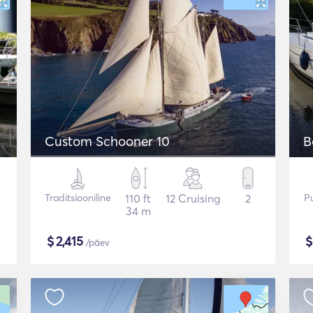
Custom Schooner 10
B
Traditsiooniline
110 ft
12 Cruising
2
Pu
34 m
$
2,415
/päev