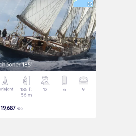
chooner 185'
rjejaht
185 ft
12
6
9
56 m
$
19,687
/öö