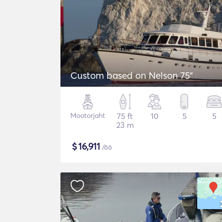
Custom based on Nelson 75"
Mootorjaht
75 ft
10
5
5
23 m
$
16,911
/öö