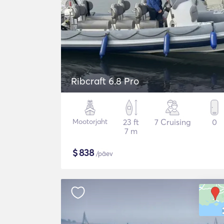
Ribcraft 6.8 Pro
Mootorjaht
23 ft
7 Cruising
0
7 m
$
838
/päev