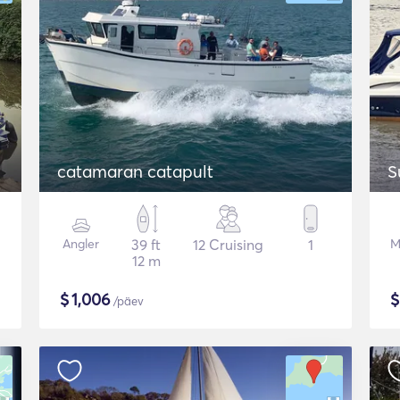
catamaran catapult
S
Angler
39 ft
12 Cruising
1
M
12 m
$
1,006
/päev