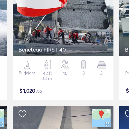
Beneteau FIRST 40
B
Purjejaht
42 ft
10
3
3
Pu
13 m
$
1,020
/öö