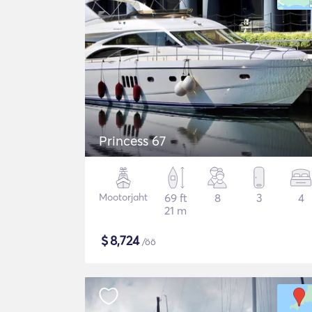
Princess 67
Mootorjaht
69 ft
8
3
4
21 m
$
8,724
/öö