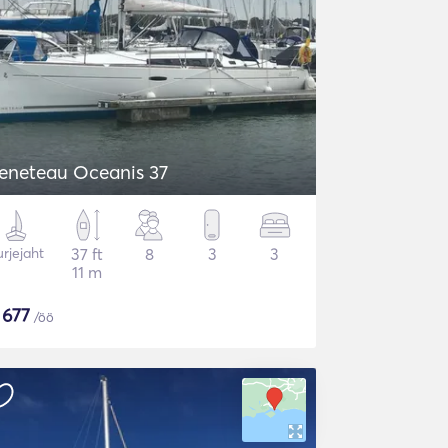
eneteau Oceanis 37
rjejaht
37 ft
8
3
3
11 m
$
677
/öö