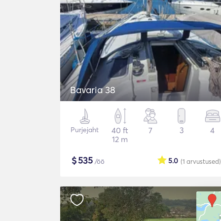
Bavaria 38
Purjejaht
40 ft
7
3
4
12 m
$
535
5.0
/öö
(1
arvustused
)