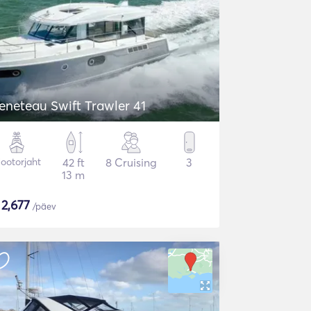
eneteau Swift Trawler 41
ootorjaht
42 ft
8 Cruising
3
13 m
$
2,677
/päev