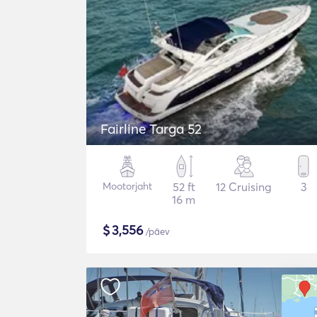
Fairline Targa 52
Mootorjaht
52 ft
12 Cruising
3
16 m
$
3,556
/päev