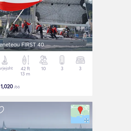
eneteau FIRST 40
rjejaht
42 ft
10
3
3
13 m
$
1,020
/öö