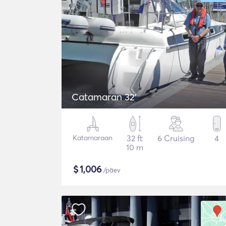
Catamaran 32'
Katamaraan
32 ft
6 Cruising
4
10 m
$
1,006
/päev