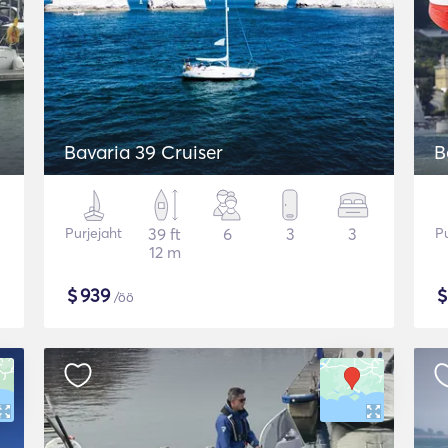
Bavaria 39 Cruiser
B
Purjejaht
39 ft
6
3
3
Pu
12 m
$
939
/öö