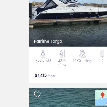
Fairline Targa
Mootorjaht
43 ft
12 Cruising
2
13 m
$
1,415
/päev