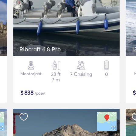
Ribcraft 6.8 Pro
1
Mootorjaht
23 ft
7 Cruising
0
7 m
$
838
/päev