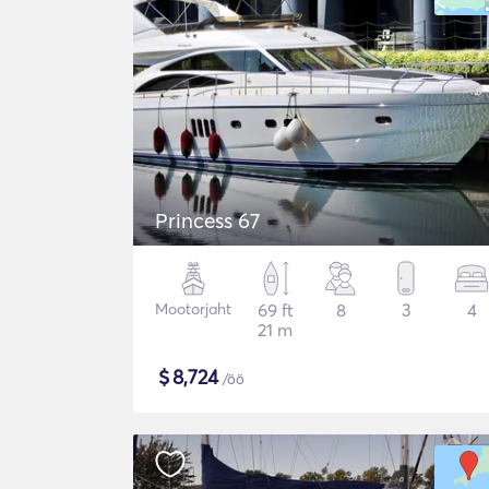
Princess 67
Mootorjaht
69 ft
8
3
4
21 m
$
8,724
/öö