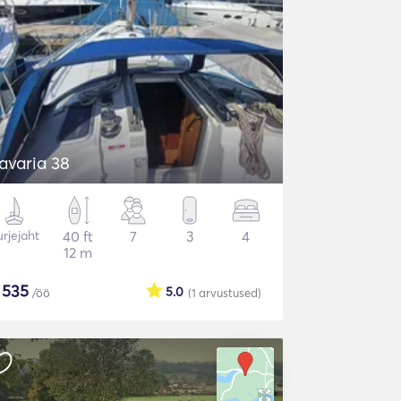
avaria 38
rjejaht
40 ft
7
3
4
12 m
$
535
5.0
/öö
(1
arvustused
)