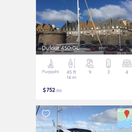
Dufour 450 GL
Purjejaht
45 ft
9
3
4
14 m
$
752
/öö