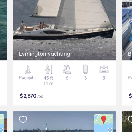
Lymington yachting
B
Purjejaht
45 ft
6
3
3
Pu
14 m
$
2,670
/öö