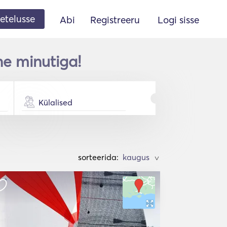
etelusse
Abi
Registreeru
Logi sisse
ne minutiga!
Külalised
sorteerida:
>