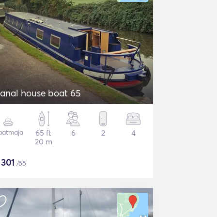
anal house boat 65
aatmaja
65 ft
6
2
4
20 m
$
301
/öö