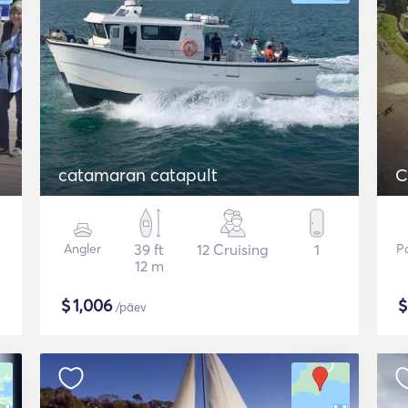
catamaran catapult
C
Angler
39 ft
12 Cruising
1
P
12 m
$
1,006
/päev