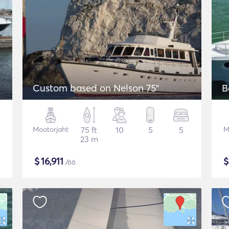
Custom based on Nelson 75"
B
Mootorjaht
75 ft
10
5
5
M
23 m
$
16,911
/öö