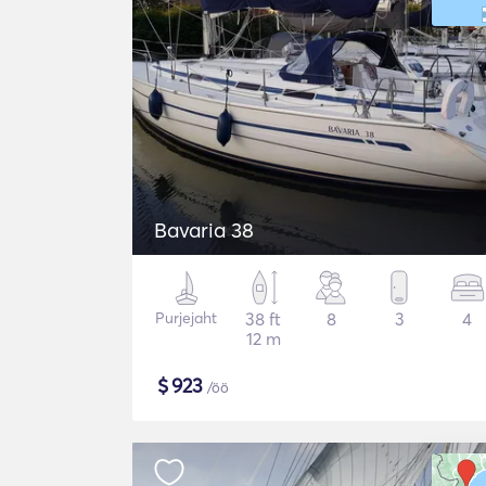
Bavaria 38
Purjejaht
38 ft
8
3
4
12 m
$
923
/öö