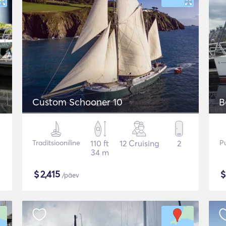
Custom Schooner 10
B
Traditsiooniline
110 ft
12 Cruising
2
Pu
34 m
$
2,415
/päev