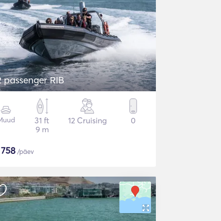
2 passenger RIB
Muud
31 ft
12 Cruising
0
9 m
$
758
/päev