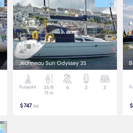
Jeanneau Sun Odyssey 35
B
Purjejaht
35 ft
6
3
3
Pu
11 m
$
747
/öö