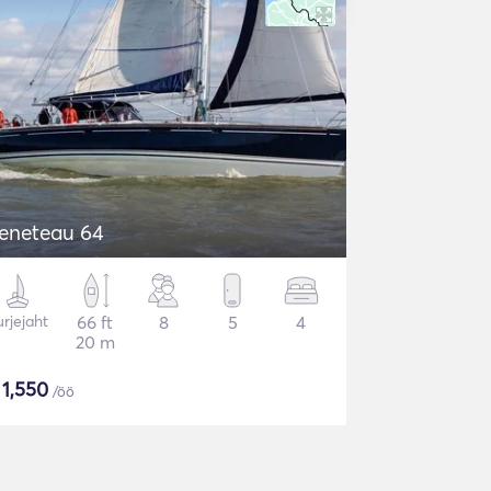
eneteau 64
rjejaht
66 ft
8
5
4
20 m
$
1,550
/öö