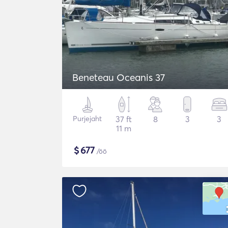
Beneteau Oceanis 37
Purjejaht
37 ft
8
3
3
11 m
$
677
/öö