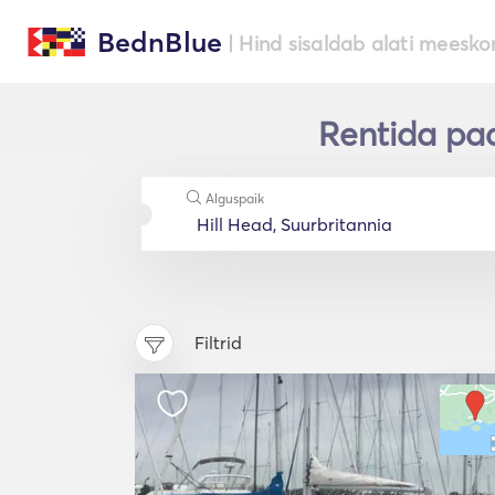
BednBlue
| Hind sisaldab alati meesko
Rentida paa
Alguspaik
Filtrid