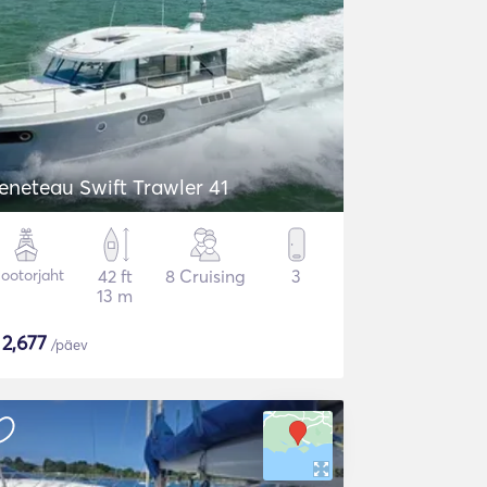
eneteau Swift Trawler 41
ootorjaht
42 ft
8 Cruising
3
13 m
$
2,677
/päev