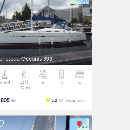
eneteau Oceanis 393
rjejaht
40 ft
6
3
4
12 m
$
805
5.0
/öö
(19
arvustused
)