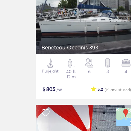
Beneteau Oceanis 393
Purjejaht
40 ft
6
3
4
12 m
$
805
5.0
/öö
(19
arvustused
)