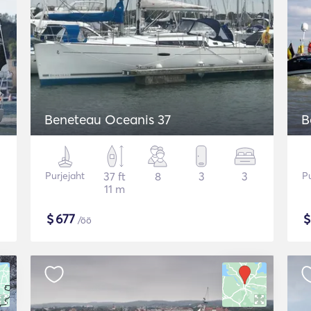
Beneteau Oceanis 37
B
Purjejaht
37 ft
8
3
3
Pu
11 m
$
677
/öö