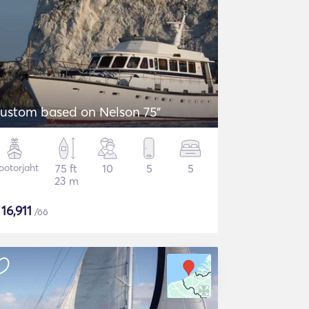
ustom based on Nelson 75"
otorjaht
75 ft
10
5
5
23 m
$
16,911
/öö