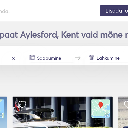
Lisada lo
nda.
paat Aylesford, Kent vaid mõne 