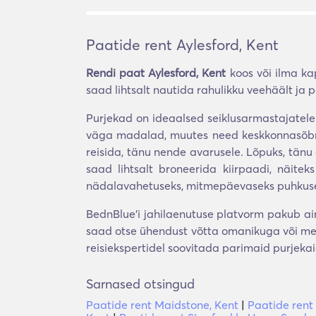
Paatide rent Aylesford, Kent
Rendi paat Aylesford, Kent
koos või ilma ka
saad lihtsalt nautida rahulikku veehäält ja 
Purjekad on ideaalsed seiklusarmastajatel
väga madalad, muutes need keskkonnasõbralik
reisida, tänu nende avarusele. Lõpuks, tänu 
saad lihtsalt broneerida kiirpaadi, näitek
nädalavahetuseks, mitmepäevaseks puhkuseks
BednBlue'i jahilaenutuse platvorm pakub ai
saad otse ühendust võtta omanikuga või meieg
reisiekspertidel soovitada parimaid purjekai
Sarnased otsingud
Paatide rent Maidstone, Kent
|
Paatide rent