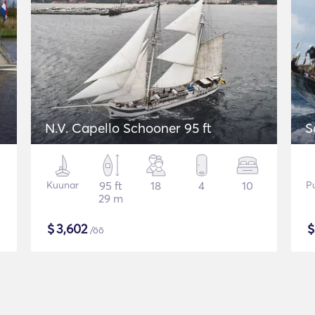
N.V. Capello Schooner 95 ft
S
Kuunar
95 ft
18
4
10
Pu
29 m
$
3,602
/öö