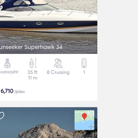
unseeker Superhawk 34
ootorjaht
35 ft
8 Cruising
1
11 m
$
6,710
/päev