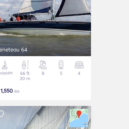
eneteau 64
rjejaht
66 ft
8
5
4
20 m
$
1,550
/öö