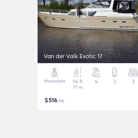
Van der Valk Exotic 17
Mootorjaht
56 ft
6
3
3
17 m
$
516
/öö