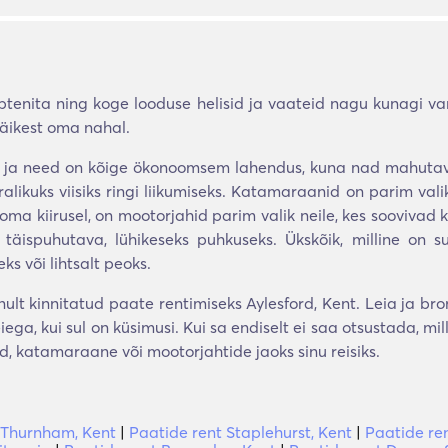
ptenita ning koge looduse helisid ja vaateid nagu kunagi va
päikest oma nahal.
e ja need on kõige ökonoomsem lahendus, kuna nad mahutavad
uks viisiks ringi liikumiseks. Katamaraanid on parim valik 
oma kiirusel, on mootorjahid parim valik neile, kes soovivad
s täispuhutava, lühikeseks puhkuseks. Ükskõik, milline on 
 või lihtsalt peoks.
nult kinnitatud paate rentimiseks Aylesford, Kent. Leia ja b
a, kui sul on küsimusi. Kui sa endiselt ei saa otsustada, mill
d, katamaraane või mootorjahtide jaoks sinu reisiks.
 Thurnham, Kent
|
Paatide rent Staplehurst, Kent
|
Paatide ren