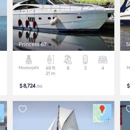
Princess 67
S
Mootorjaht
69 ft
8
3
4
M
21 m
$
8,724
/öö