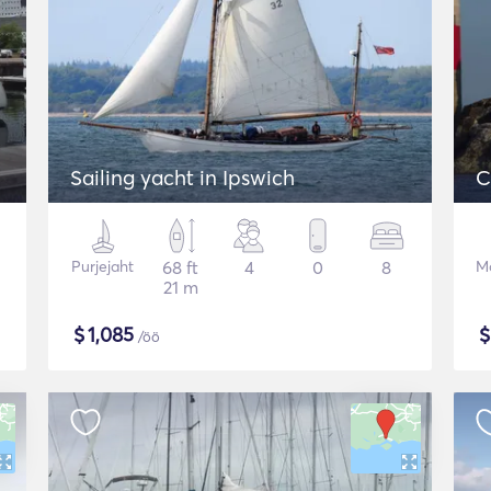
Sailing yacht in Ipswich
C
Purjejaht
68 ft
4
0
8
Mo
21 m
$
1,085
/öö