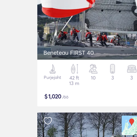
Beneteau FIRST 40
Purjejaht
42 ft
10
3
3
13 m
$
1,020
/öö