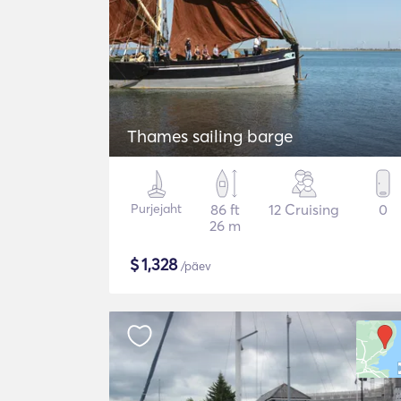
Thames sailing barge
Purjejaht
86 ft
12 Cruising
0
26 m
$
1,328
/päev