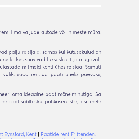
rem. Ilma valjude autode või inimeste müra,
 palju reisijaid, samas kui kütusekulud on
neile, kes soovivad luksuslikult ja mugavalt
 külastada mitmeid kohti ühes reisiga. Samuti
su valik, saad rentida paati üheks päevaks,
roneeri oma ideaalne paat mõne minutiga. Sa
ine paat sobib sinu puhkusereisile, lase meie
t Eynsford, Kent
|
Paatide rent Frittenden,