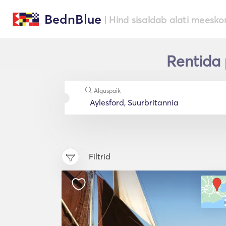
BednBlue
| Hind sisaldab alati meesko
Rentida 
Alguspaik
Filtrid