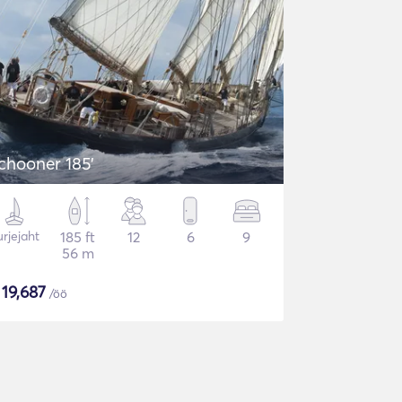
chooner 185'
rjejaht
185 ft
12
6
9
56 m
$
19,687
/öö