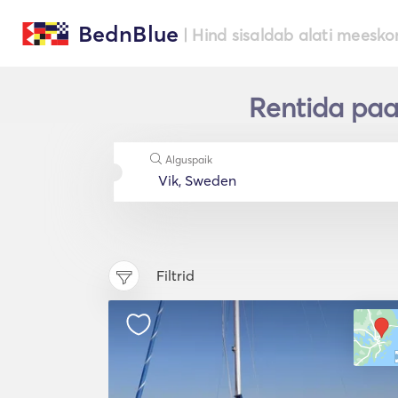
BednBlue
| Hind sisaldab alati meesko
Rentida paa
Alguspaik
Filtrid