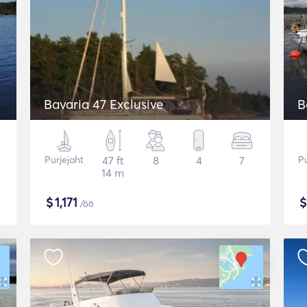
Bavaria 47 Exclusive
B
Purjejaht
47 ft
8
4
7
Pu
14 m
$
1,171
/öö