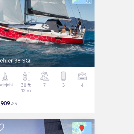
ehler 38 SQ
rjejaht
38 ft
7
3
4
12 m
$
909
/öö