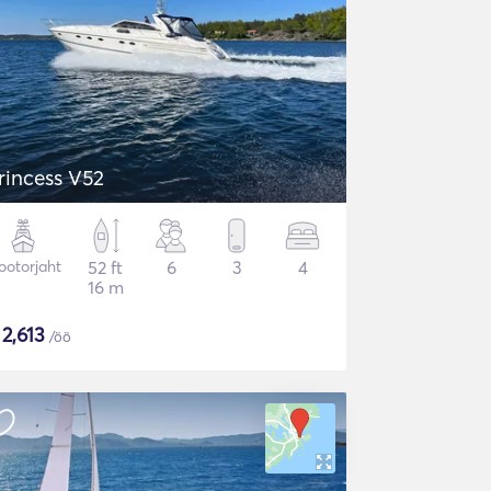
rincess V52
otorjaht
52 ft
6
3
4
16 m
$
2,613
/öö