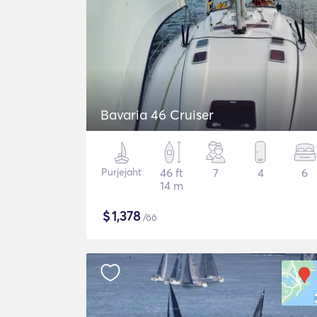
Bavaria 46 Cruiser
Purjejaht
46 ft
7
4
6
14 m
$
1,378
/öö