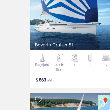
Bavaria Cruiser 51
Purjejaht
49 ft
11
5
6
15 m
$
863
/öö