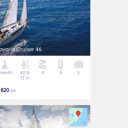
avaria Cruiser 46
rjejaht
40 ft
9
4
5
12 m
$
820
/öö