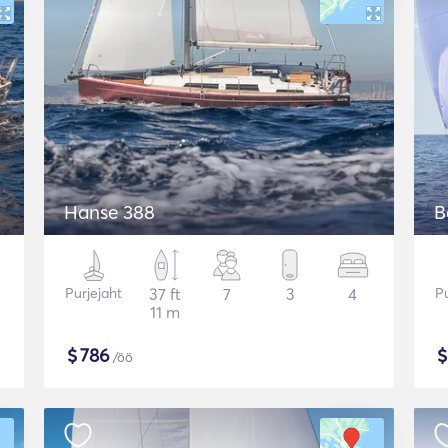
Hanse 388
B
Purjejaht
37 ft
7
3
4
Pu
11 m
$
786
/öö