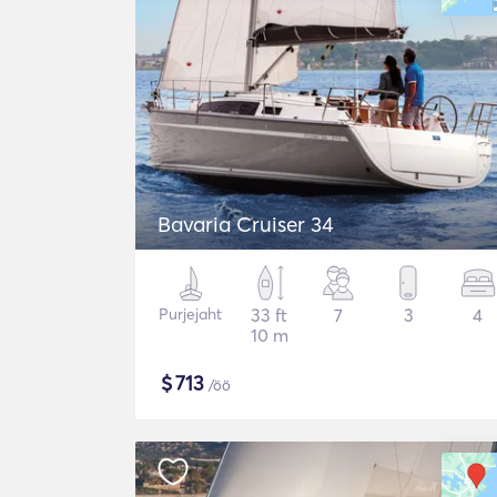
Bavaria Cruiser 34
Purjejaht
33 ft
7
3
4
10 m
$
713
/öö