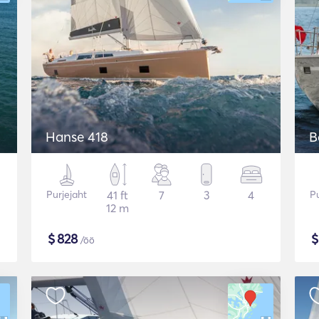
Hanse 418
B
Purjejaht
41 ft
7
3
4
Pu
12 m
$
828
/öö