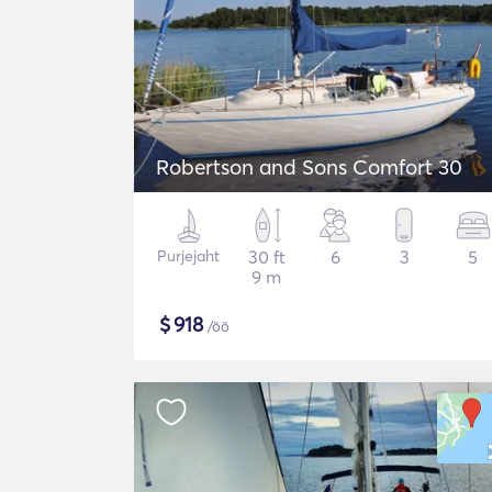
Robertson and Sons Comfort 30
Purjejaht
30 ft
6
3
5
9 m
$
918
/öö