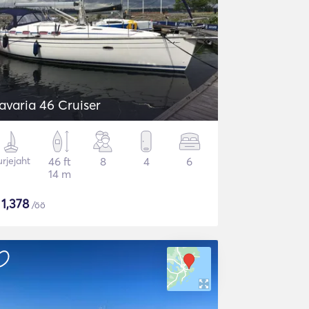
avaria 46 Cruiser
rjejaht
46 ft
8
4
6
14 m
$
1,378
/öö