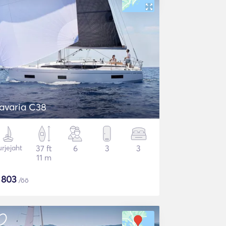
avaria C38
rjejaht
37 ft
6
3
3
11 m
$
803
/öö