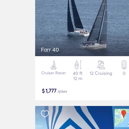
Farr 40
Cruiser Racer
40 ft
12 Cruising
0
12 m
$
1,777
/päev