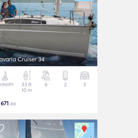
avaria Cruiser 34
rjejaht
33 ft
6
2
3
10 m
$
671
/öö