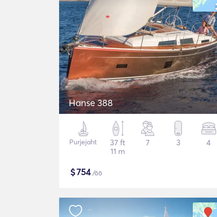
Hanse 388
Purjejaht
37 ft
7
3
4
11 m
$
754
/öö