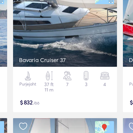
Bavaria Cruiser 37
D
Purjejaht
37 ft
7
3
4
Pu
11 m
$
832
/öö