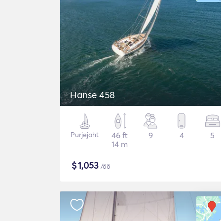
Hanse 458
Purjejaht
46 ft
9
4
5
14 m
$
1,053
/öö