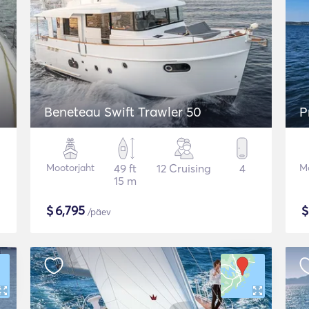
Beneteau Swift Trawler 50
P
Mootorjaht
49 ft
12 Cruising
4
Mo
15 m
$
6,795
/päev