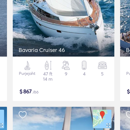
Bavaria Cruiser 46
B
Purjejaht
47 ft
9
4
5
Pu
14 m
$
867
/öö