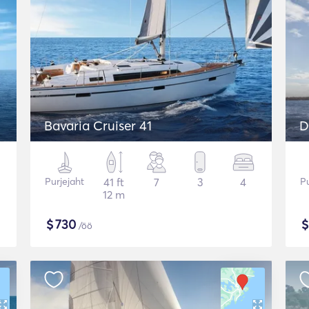
Bavaria Cruiser 41
D
Purjejaht
41 ft
7
3
4
Pu
12 m
$
730
/öö