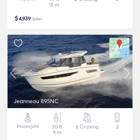
15 m
$
4,939
/päev
Jeanneau 895NC
Mootorjaht
30 ft
6 Cruising
2
9 m