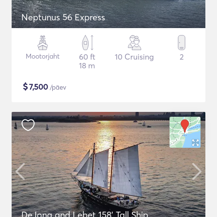
Neptunus 56 Express
Mootorjaht
60 ft
10 Cruising
2
18 m
$
7,500
/päev
DeJong and Lebet 158' Tall Ship