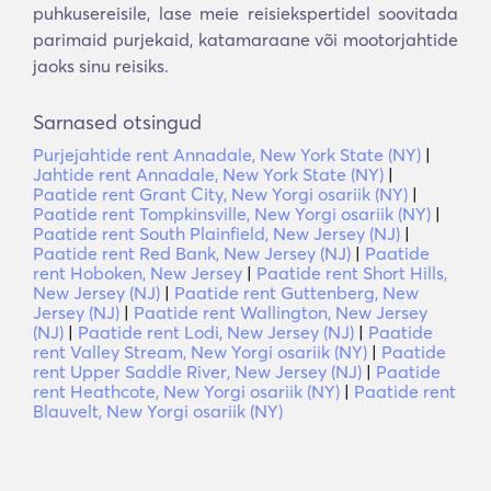
puhkusereisile, lase meie reisiekspertidel soovitada
parimaid purjekaid, katamaraane või mootorjahtide
jaoks sinu reisiks.
Sarnased otsingud
Purjejahtide rent Annadale, New York State (NY)
|
Jahtide rent Annadale, New York State (NY)
|
Paatide rent Grant City, New Yorgi osariik (NY)
|
Paatide rent Tompkinsville, New Yorgi osariik (NY)
|
Paatide rent South Plainfield, New Jersey (NJ)
|
Paatide rent Red Bank, New Jersey (NJ)
|
Paatide
rent Hoboken, New Jersey
|
Paatide rent Short Hills,
New Jersey (NJ)
|
Paatide rent Guttenberg, New
Jersey (NJ)
|
Paatide rent Wallington, New Jersey
(NJ)
|
Paatide rent Lodi, New Jersey (NJ)
|
Paatide
rent Valley Stream, New Yorgi osariik (NY)
|
Paatide
rent Upper Saddle River, New Jersey (NJ)
|
Paatide
rent Heathcote, New Yorgi osariik (NY)
|
Paatide rent
Blauvelt, New Yorgi osariik (NY)