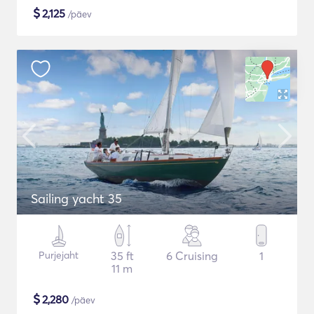
$
2,125
/päev
Sailing yacht 35
Purjejaht
35 ft
6 Cruising
1
11 m
$
2,280
/päev