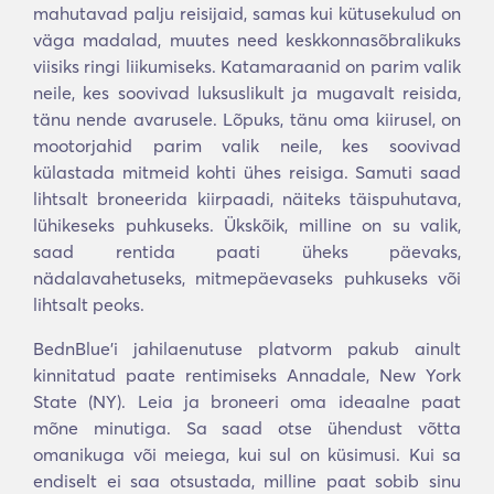
mahutavad palju reisijaid, samas kui kütusekulud on
väga madalad, muutes need keskkonnasõbralikuks
viisiks ringi liikumiseks. Katamaraanid on parim valik
neile, kes soovivad luksuslikult ja mugavalt reisida,
tänu nende avarusele. Lõpuks, tänu oma kiirusel, on
mootorjahid parim valik neile, kes soovivad
külastada mitmeid kohti ühes reisiga. Samuti saad
lihtsalt broneerida kiirpaadi, näiteks täispuhutava,
lühikeseks puhkuseks. Ükskõik, milline on su valik,
saad rentida paati üheks päevaks,
nädalavahetuseks, mitmepäevaseks puhkuseks või
lihtsalt peoks.
BednBlue'i jahilaenutuse platvorm pakub ainult
kinnitatud paate rentimiseks Annadale, New York
State (NY). Leia ja broneeri oma ideaalne paat
mõne minutiga. Sa saad otse ühendust võtta
omanikuga või meiega, kui sul on küsimusi. Kui sa
endiselt ei saa otsustada, milline paat sobib sinu