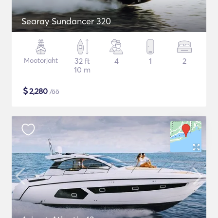
Searay Sundancer 320
Mootorjaht
32 ft
4
1
2
10 m
$
2,280
/öö