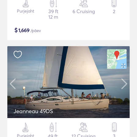
Purjejaht
39 ft
6 Cruising
2
12 m
$
1,669
/päev
Jeanneau 49DS
Purjejaht
49 ft
12 Cruising
3