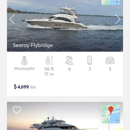
Searay Flybridge
Mootorjaht
56 ft
6
3
5
17 m
$
4,699
/öö