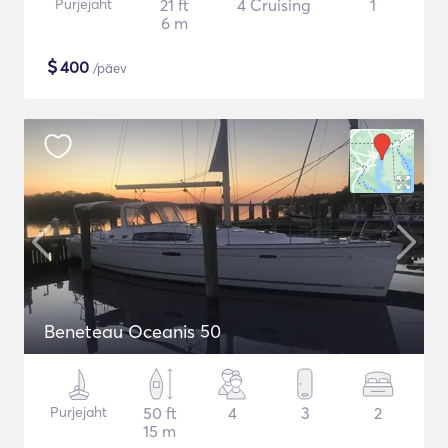
Purjejaht
21 ft
4 Cruising
1
6 m
$
400
/päev
Beneteau Oceanis 50
Purjejaht
50 ft
4
3
2
15 m