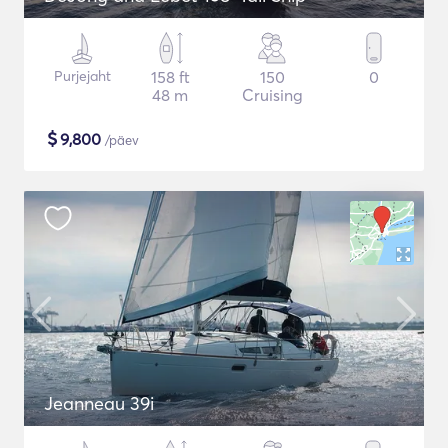
Purjejaht
158 ft
150
0
48 m
Cruising
$
9,800
/päev
Jeanneau 39i