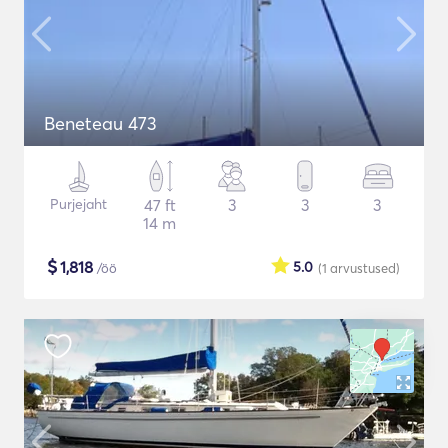
Beneteau 473
Purjejaht
47 ft
3
3
3
14 m
$
1,818
5.0
/öö
(1
arvustused
)