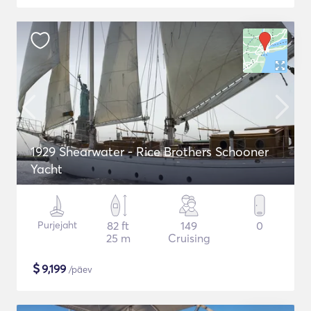
1929 Shearwater - Rice Brothers Schooner
Yacht
Purjejaht
82 ft
149
0
25 m
Cruising
$
9,199
/päev