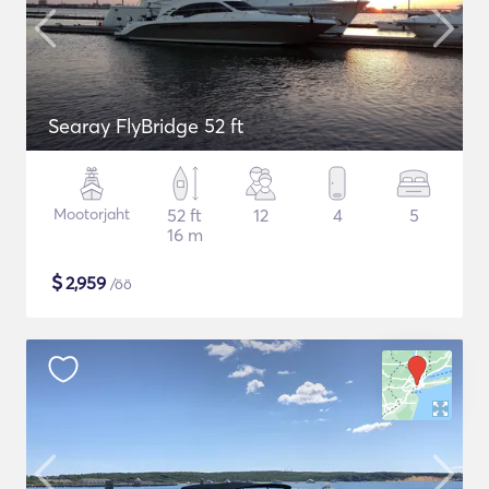
Searay FlyBridge 52 ft
Mootorjaht
52 ft
12
4
5
16 m
$
2,959
/öö