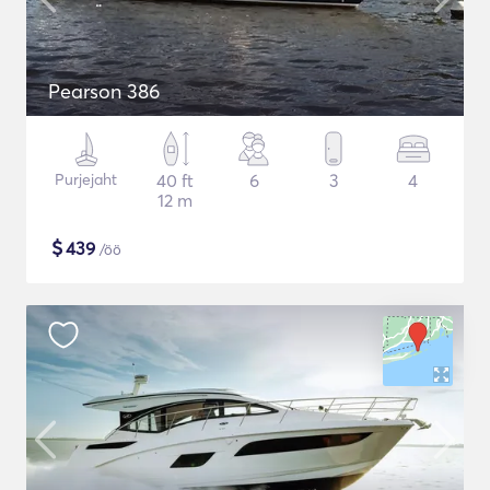
Pearson 386
Purjejaht
40 ft
6
3
4
12 m
$
439
/öö