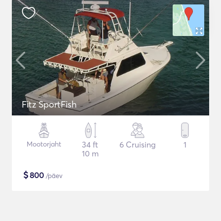
Fitz SportFish
Mootorjaht
34 ft
6 Cruising
1
10 m
$
800
/päev