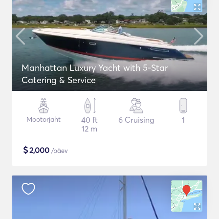
Manhattan Luxury Yacht with 5-Star
Catering & Service
Mootorjaht
40 ft
6 Cruising
1
12 m
$
2,000
/päev