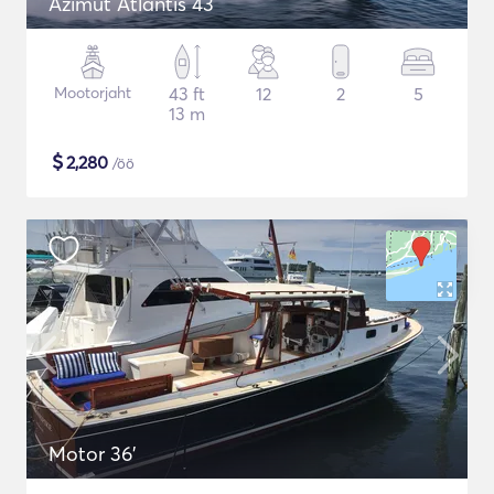
Azimut Atlantis 43
Mootorjaht
43 ft
12
2
5
13 m
$
2,280
/öö
Motor 36'