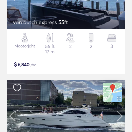
van dutch express 55ft
Mootorjaht
55 ft
2
2
3
17 m
$
6,840
/öö