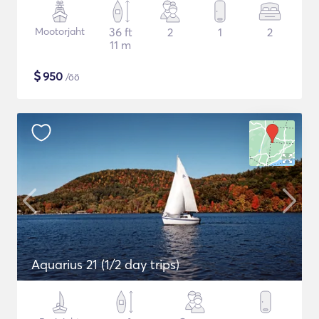
Mootorjaht
36 ft
2
1
2
11 m
$
950
/öö
Aquarius 21 (1/2 day trips)