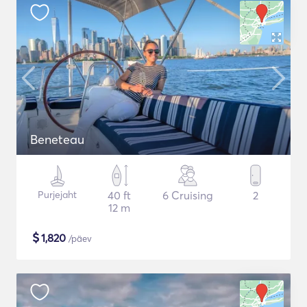
Beneteau
Purjejaht
40 ft
6 Cruising
2
12 m
$
1,820
/päev