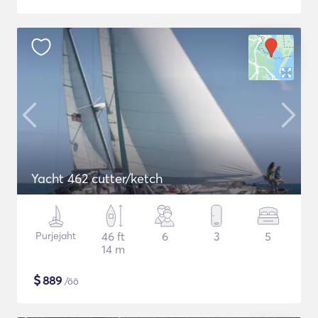
Yacht 462 cutter/ketch
Purjejaht
46 ft
6
3
5
14 m
$
889
/öö