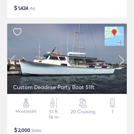
$
1,424
/öö
Custom Deadrise Party Boat 51ft
Mootorjaht
51 ft
20 Cruising
1
16 m
$
2,000
/päev