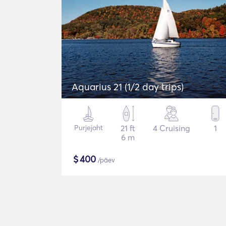
Aquarius 21 (1/2 day trips)
Purjejaht
21 ft
4 Cruising
1
6 m
$
400
/päev