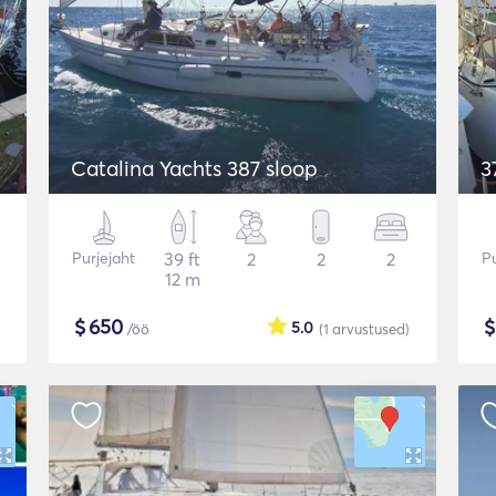
Catalina Yachts 387 sloop
3
Purjejaht
39 ft
2
2
2
Pu
12 m
$
650
5.0
/öö
(1
arvustused
)