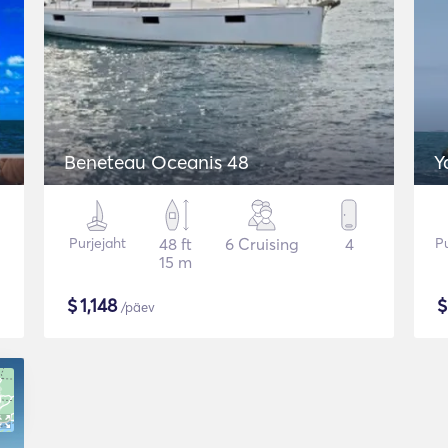
Beneteau Oceanis 48
Y
Purjejaht
48 ft
6 Cruising
4
Pu
15 m
$
1,148
/päev