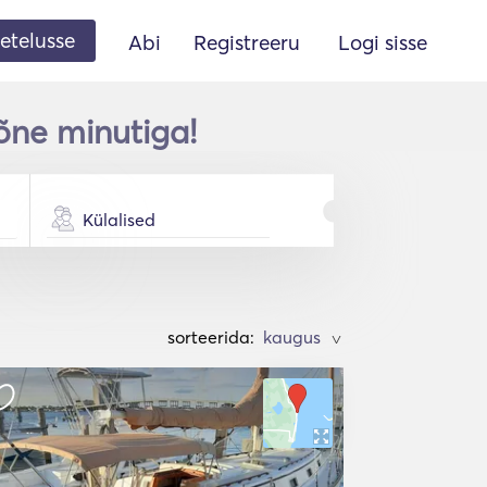
etelusse
Abi
Registreeru
Logi sisse
õne minutiga!
Külalised
sorteerida:
>