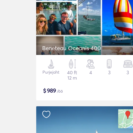
Beneteau Oceanis 400
Purjejaht
40 ft
4
3
3
12 m
$
989
/öö