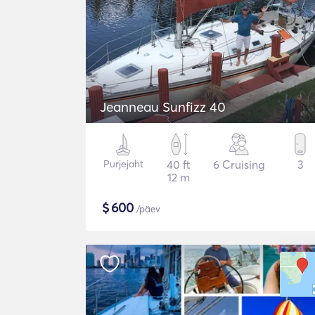
Jeanneau Sunfizz 40
Purjejaht
40 ft
6 Cruising
3
12 m
$
600
/päev