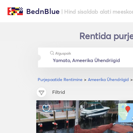
BednBlue
| Hind sisaldab alati meesko
Rentida purj
Alguspaik
Purjepaatide Rentimine
Ameerika Ühendriigid
Filtrid