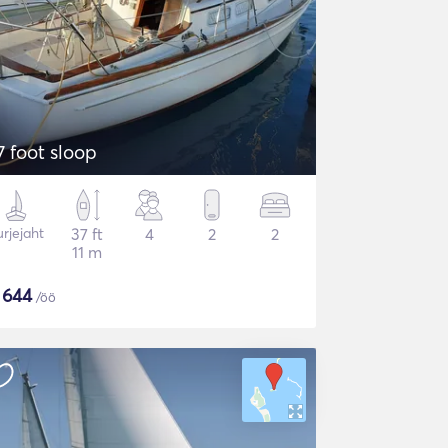
7 foot sloop
rjejaht
37 ft
4
2
2
11 m
$
644
/öö