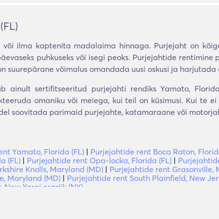
(FL)
 või ilma kaptenita madalaima hinnaga. Purjejaht on kõi
evaseks puhkuseks või isegi peoks. Purjejahtide rentimine 
e on suurepärane võimalus omandada uusi oskusi ja harjutada
 ainult sertifitseeritud purjejahti rendiks Yamato, Flori
eeruda omaniku või meiega, kui teil on küsimusi. Kui te ei 
del soovitada parimaid purjejahte, katamaraane või motorjaht
ent Yamato, Florida (FL)
|
Purjejahtide rent Boca Raton, Flori
a (FL)
|
Purjejahtide rent Opa-locka, Florida (FL)
|
Purjejahtid
rkshire Knolls, Maryland (MD)
|
Purjejahtide rent Grasonville,
e, Maryland (MD)
|
Purjejahtide rent South Plainfield, New Jer
, New Yorgi osariik (NY)