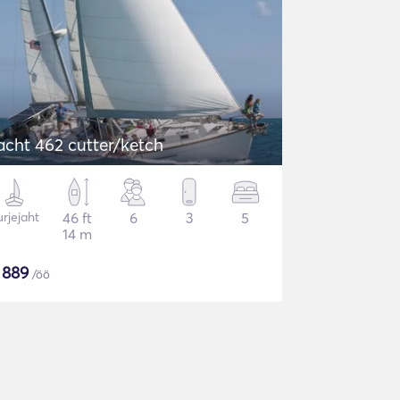
acht 462 cutter/ketch
rjejaht
46 ft
6
3
5
14 m
$
889
/öö