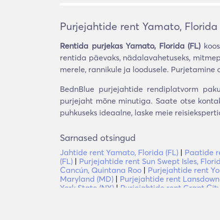
Purjejahtide rent Yamato, Florida 
Rentida purjekas Yamato, Florida (FL)
koos
rentida päevaks, nädalavahetuseks, mitmepä
merele, rannikule ja loodusele. Purjetamin
BednBlue purjejahtide rendiplatvorm pakub
purjejaht mõne minutiga. Saate otse kontakt
puhkuseks ideaalne, laske meie reisieksperti
Sarnased otsingud
Jahtide rent Yamato, Florida (FL)
|
Paatide r
(FL)
|
Purjejahtide rent Sun Swept Isles, Florid
Cancún, Quintana Roo
|
Purjejahtide rent Yo
Maryland (MD)
|
Purjejahtide rent Lansdown
York State (NY)
|
Purjejahtide rent Grant City