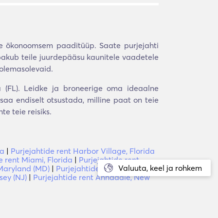
ge ökonoomsem paaditüüp. Saate purjejahti
pakub teile juurdepääsu kaunitele vaadetele
 olemasolevaid.
da (FL). Leidke ja broneerige oma ideaalne
saa endiselt otsustada, milline paat on teie
e teie reisiks.
da
|
Purjejahtide rent Harbor Village, Florida
e rent Miami, Florida
|
Purjejahtide rent
Valuuta, keel ja rohkem
 Maryland (MD)
|
Purjejahtide rent Gambrills,
sey (NJ)
|
Purjejahtide rent Annadale, New