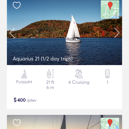
Aquarius 21 (1/2 day trips)
Purjejaht
21 ft
4 Cruising
1
6 m
$
400
/päev