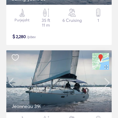
Purjejaht
35 ft
6 Cruising
1
11 m
$
2,280
/päev
Jeanneau 39i