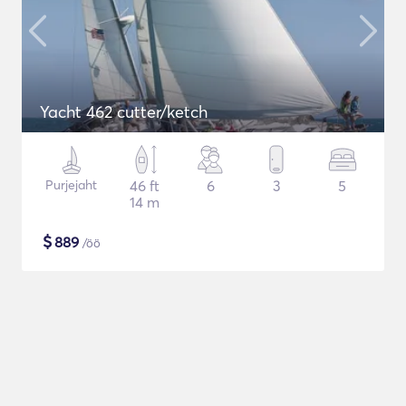
Yacht 462 cutter/ketch
Purjejaht
46 ft
6
3
5
14 m
$
889
/öö