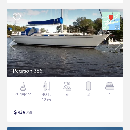
Pearson 386
Purjejaht
40 ft
6
3
4
12 m
$
439
/öö