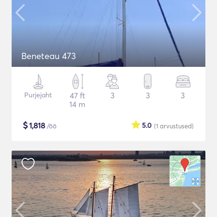
Beneteau 473
Purjejaht
47 ft
3
3
3
14 m
$
1,818
5.0
/öö
(1
arvustused
)