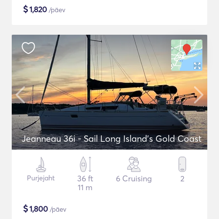
$
1,820
/päev
Jeanneau 36i - Sail Long Island's Gold Coast
Purjejaht
36 ft
6 Cruising
2
11 m
$
1,800
/päev