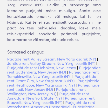
Yorgi osariik (NY). Leidke ja broneerige oma
ideaalne purjejaht mõne minutiga. Saate otse
kontakteeruda omaniku või meiega, kui teil on
küsimusi. Kui te ei saa endiselt otsustada, milline
paat on teie puhkuseks ideaalne, laske meie
reisiekspertidel soovitada parimaid purjejahte,
katamaraane või motorjahte teie reisiks.
Sarnased otsingud
Paatide rent Valley Stream, New Yorgi osariik (NY)
|
Jahtide rent Valley Stream, New Yorgi osariik (NY)
|
Purjejahtide rent Hoboken, New Jersey
|
Purjejahtide
rent Guttenberg, New Jersey (NJ)
|
Purjejahtide rent
Tompkinsville, New Yorgi osariik (NY)
|
Purjejahtide
rent Grant City, New Yorgi osariik (NY)
|
Purjejahtide
rent Heathcote, New Yorgi osariik (NY)
|
Purjejahtide
rent Lodi, New Jersey (NJ)
|
Purjejahtide rent
Wallington, New Jersey (NJ)
|
Purjejahtide rent
Annadale, New York State (NY)
|
Purjejahtide rent
Blauvelt, New Yorgi osariik (NY)
|
Purjejahtide rent
Westchester, Ameerika Ühendriigid
|
Purjejahtide