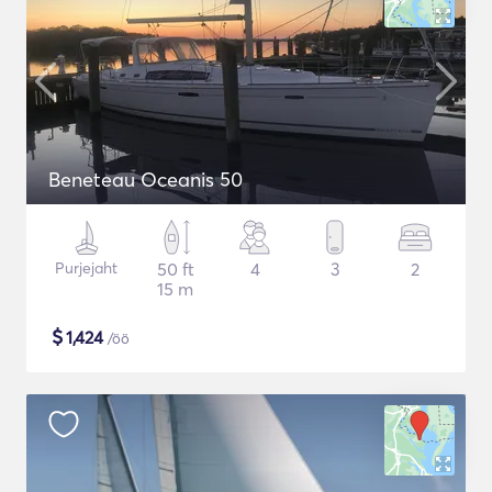
Beneteau Oceanis 50
Purjejaht
50 ft
4
3
2
15 m
$
1,424
/öö