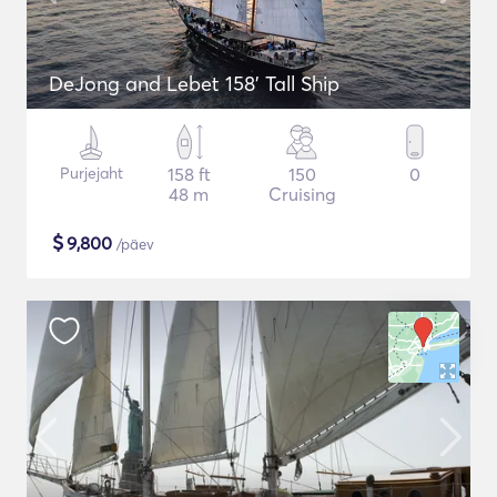
DeJong and Lebet 158' Tall Ship
Purjejaht
158 ft
150
0
48 m
Cruising
$
9,800
/päev