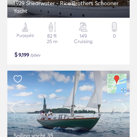
1929 Shearwater - Rice Brothers Schooner
Yacht
Purjejaht
82 ft
149
0
25 m
Cruising
$
9,199
/päev
Sailing yacht 35