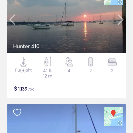
Hunter 410
Purjejaht
41 ft
4
2
2
12 m
$
1,139
/öö