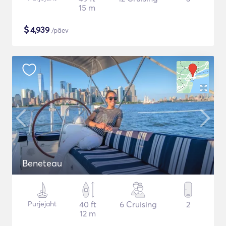
15 m
$
4,939
/päev
Beneteau
Purjejaht
40 ft
6 Cruising
2
12 m