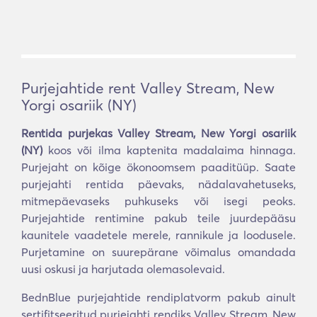
Purjejahtide rent Valley Stream, New
Yorgi osariik (NY)
Rentida purjekas Valley Stream, New Yorgi osariik
(NY)
koos või ilma kaptenita madalaima hinnaga.
Purjejaht on kõige ökonoomsem paaditüüp. Saate
purjejahti rentida päevaks, nädalavahetuseks,
mitmepäevaseks puhkuseks või isegi peoks.
Purjejahtide rentimine pakub teile juurdepääsu
kaunitele vaadetele merele, rannikule ja loodusele.
Purjetamine on suurepärane võimalus omandada
uusi oskusi ja harjutada olemasolevaid.
BednBlue purjejahtide rendiplatvorm pakub ainult
sertifitseeritud purjejahti rendiks Valley Stream, New