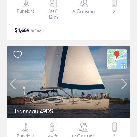
Purjejaht
39 ft
6 Cruising
2
12 m
$
1,669
/päev
Jeanneau 49DS
Purjejaht
49 ft
12 Cruising
3