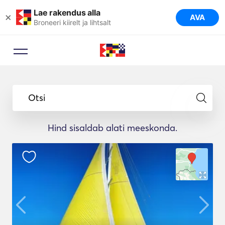
Lae rakendus alla
×
AVA
Broneeri kiirelt ja lihtsalt
Broneerimisnõustaja
Laske reisieksperdil soovitada teie
Otsi
reisi jaoks ideaalsed jahid.
Hind sisaldab alati meeskonda.