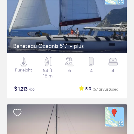
Beneteau Oceanis 51.1 + plus
Purjejaht
54 ft
6
4
4
16 m
$
1,213
5.0
/öö
(57
arvustused
)