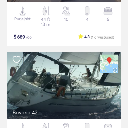
Purjejaht
44 ft
10
4
6
13 m
$
689
4.3
/öö
(1
arvustused
)
Bavaria 42