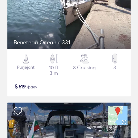
Beneteau Oceanic 331
Purjejaht
10 ft
8 Cruising
3
3 m
$
619
/päev