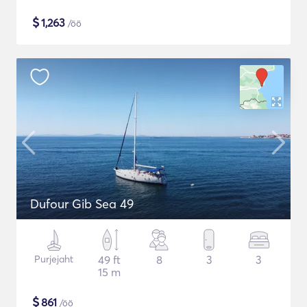
$
1,263
/öö
Dufour Gib Sea 49
Purjejaht
49 ft
8
3
3
15 m
$
861
/öö