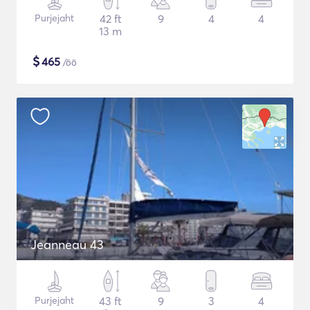
Purjejaht
42 ft
9
4
4
13 m
$
465
/öö
Jeanneau 43
Purjejaht
43 ft
9
3
4