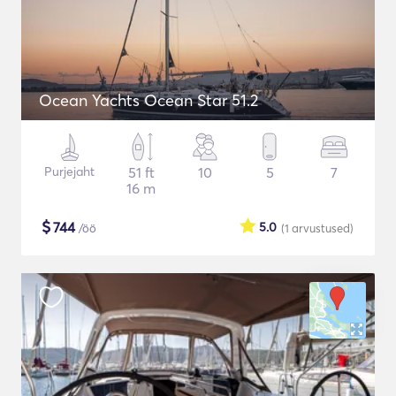
Ocean Yachts Ocean Star 51.2
Purjejaht
51 ft
10
5
7
16 m
$
744
5.0
/öö
(1
arvustused
)