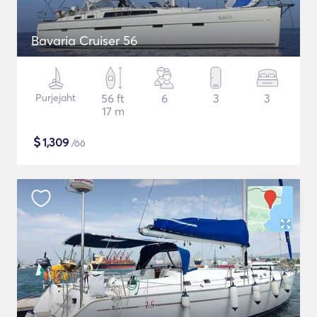
Bavaria Cruiser 56
Purjejaht
56 ft
6
3
3
17 m
$
1,309
/öö