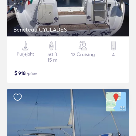
Beneteau CYCLADES
Purjejaht
50 ft
12 Cruising
4
15 m
$
918
/päev