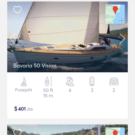
Bavaria 50 Vision
Purjejaht
50 ft
6
3
3
15 m
$
401
/öö