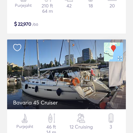
Purjejaht
210 ft
42
18
20
64 m
$
22,970
/öö
Bavaria 45 Cruiser
Purjejaht
46 ft
12 Cruising
3
14 m