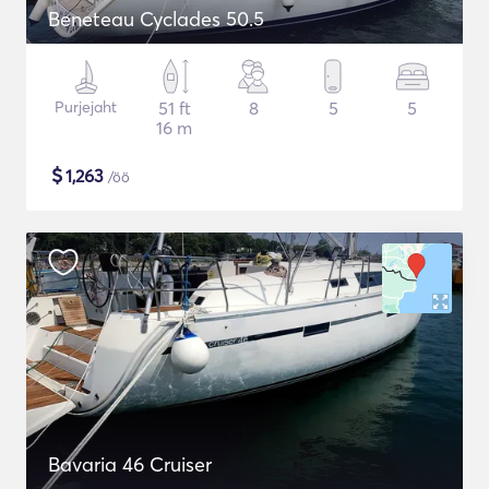
Beneteau Cyclades 50.5
Purjejaht
51 ft
8
5
5
16 m
$
1,263
/öö
Bavaria 46 Cruiser