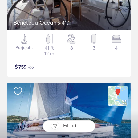
Beneteau Oceanis 41.1
Purjejaht
41 ft
8
3
4
12 m
$
759
/öö
Filtrid