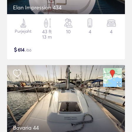
Elan Impression 434
Purjejaht
43 ft
10
4
4
13 m
$
614
/öö
Bavaria 44