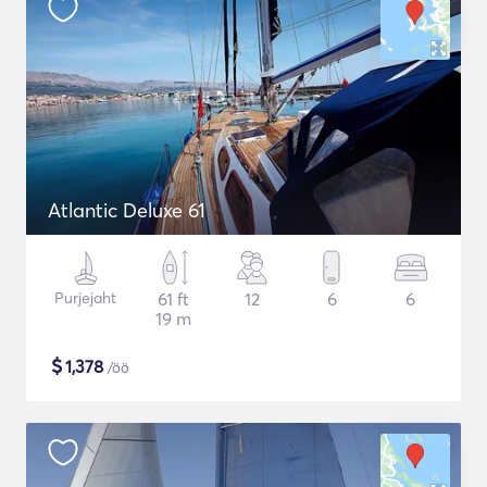
Atlantic Deluxe 61
Purjejaht
61 ft
12
6
6
19 m
$
1,378
/öö