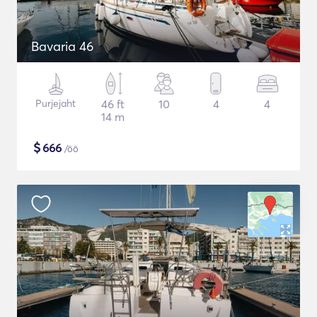
Bavaria 46
Purjejaht
46 ft
10
4
4
14 m
$
666
/öö