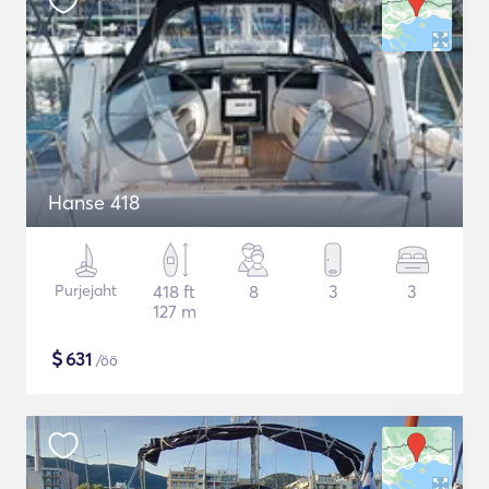
Hanse 418
Purjejaht
418 ft
8
3
3
127 m
$
631
/öö