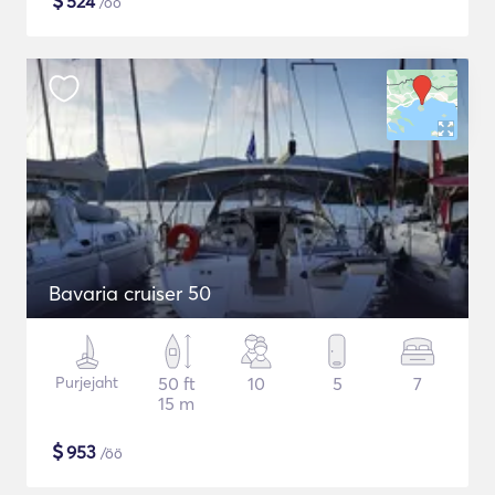
$
524
/öö
Bavaria cruiser 50
Purjejaht
50 ft
10
5
7
15 m
$
953
/öö