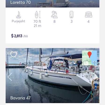
Loretta 70
Purjejaht
70 ft
8
3
4
21 m
$
2,813
/öö
Bavaria 47