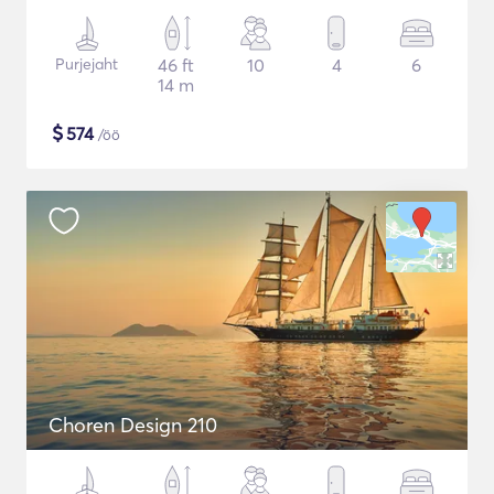
Purjejaht
46 ft
10
4
6
14 m
$
574
/öö
Choren Design 210