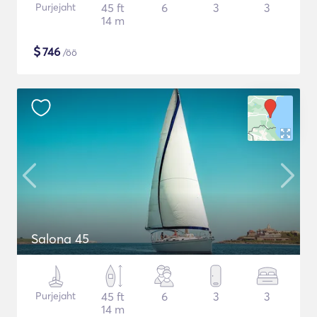
Purjejaht
45 ft
6
3
3
14 m
$
746
/öö
Salona 45
Purjejaht
45 ft
6
3
3
14 m