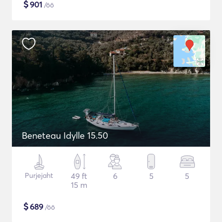
$
901
/öö
Beneteau Idylle 15.50
Purjejaht
49 ft
6
5
5
15 m
$
689
/öö