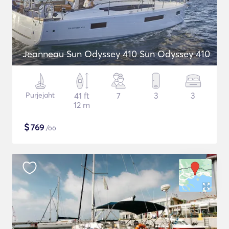
Jeanneau Sun Odyssey 410 Sun Odyssey 410
Purjejaht
41 ft
7
3
3
12 m
$
769
/öö