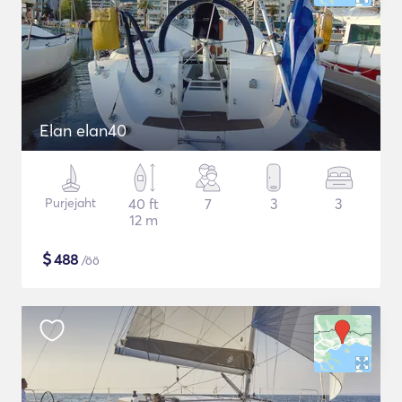
Elan elan40
Purjejaht
40 ft
7
3
3
12 m
$
488
/öö