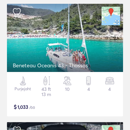
Beneteau Oceanis 43 - Thassos
Purjejaht
43 ft
10
4
4
13 m
$
1,033
/öö