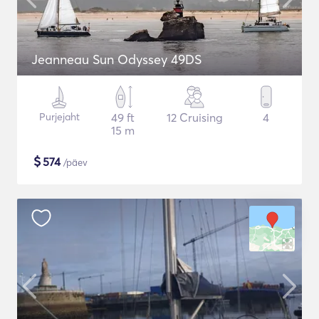
Jeanneau Sun Odyssey 49DS
Purjejaht
49 ft
12 Cruising
4
15 m
$
574
/päev