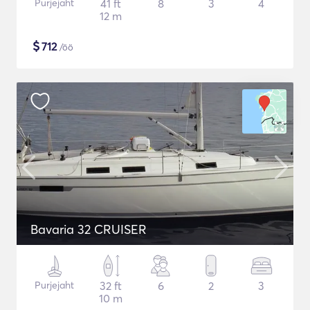
Purjejaht
41 ft
8
3
4
12 m
$
712
/öö
Bavaria 32 CRUISER
Purjejaht
32 ft
6
2
3
10 m