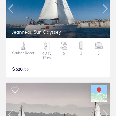
Jeanneau Sun Odyssey
Cruiser Racer
40 ft
6
3
3
12 m
$
620
/öö