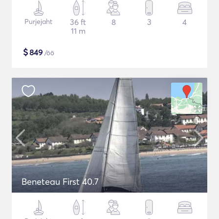
Purjejaht
36 ft
8
3
4
11 m
$
849
/öö
Beneteau First 40.7