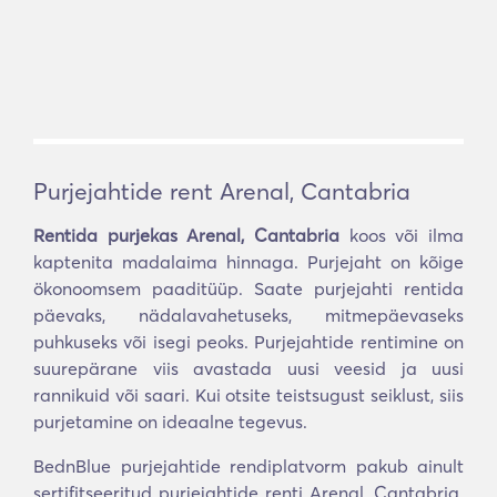
Purjejahtide rent Arenal, Cantabria
Rentida purjekas Arenal, Cantabria
koos või ilma
kaptenita madalaima hinnaga. Purjejaht on kõige
ökonoomsem paaditüüp. Saate purjejahti rentida
päevaks, nädalavahetuseks, mitmepäevaseks
puhkuseks või isegi peoks. Purjejahtide rentimine on
suurepärane viis avastada uusi veesid ja uusi
rannikuid või saari. Kui otsite teistsugust seiklust, siis
purjetamine on ideaalne tegevus.
BednBlue purjejahtide rendiplatvorm pakub ainult
sertifitseeritud purjejahtide renti Arenal, Cantabria.