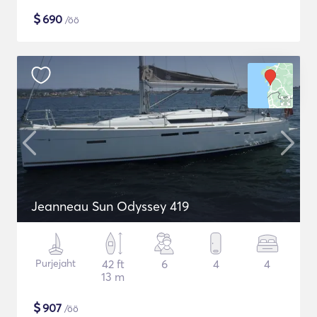
$
690
/öö
Jeanneau Sun Odyssey 419
Purjejaht
42 ft
6
4
4
13 m
$
907
/öö