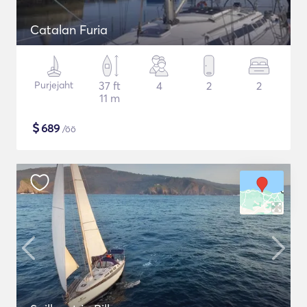
Catalan Furia
Purjejaht
37 ft
4
2
2
11 m
$
689
/öö