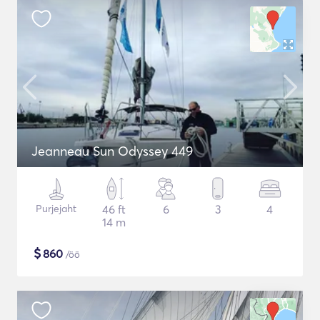
Jeanneau Sun Odyssey 449
Purjejaht
46 ft
6
3
4
14 m
$
860
/öö