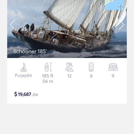
Schooner 185'
Purjejaht
185 ft
12
6
9
56 m
$
19,687
/öö