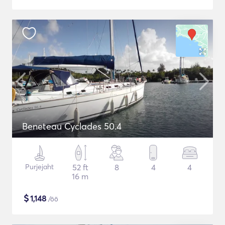
Beneteau Cyclades 50.4
Purjejaht
52 ft
8
4
4
16 m
$
1,148
/öö