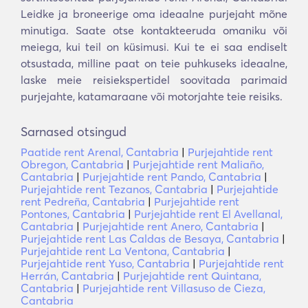
Leidke ja broneerige oma ideaalne purjejaht mõne
minutiga. Saate otse kontakteeruda omaniku või
meiega, kui teil on küsimusi. Kui te ei saa endiselt
otsustada, milline paat on teie puhkuseks ideaalne,
laske meie reisiekspertidel soovitada parimaid
purjejahte, katamaraane või motorjahte teie reisiks.
Sarnased otsingud
Paatide rent Arenal, Cantabria
|
Purjejahtide rent
Obregon, Cantabria
|
Purjejahtide rent Maliaño,
Cantabria
|
Purjejahtide rent Pando, Cantabria
|
Purjejahtide rent Tezanos, Cantabria
|
Purjejahtide
rent Pedreña, Cantabria
|
Purjejahtide rent
Pontones, Cantabria
|
Purjejahtide rent El Avellanal,
Cantabria
|
Purjejahtide rent Anero, Cantabria
|
Purjejahtide rent Las Caldas de Besaya, Cantabria
|
Purjejahtide rent La Ventona, Cantabria
|
Purjejahtide rent Yuso, Cantabria
|
Purjejahtide rent
Herrán, Cantabria
|
Purjejahtide rent Quintana,
Cantabria
|
Purjejahtide rent Villasuso de Cieza,
Cantabria