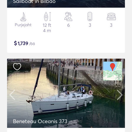
Sailboat in Bilbao
Purjejaht
12 ft
6
3
3
4 m
$
1,739
/öö
Beneteau Oceanis 373