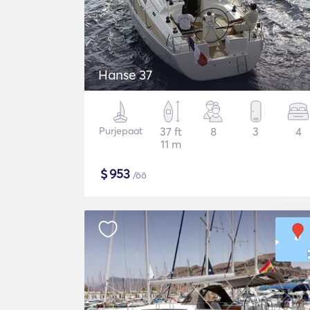
Hanse 37
Purjepaat
37 ft
8
3
4
11 m
$
953
/öö