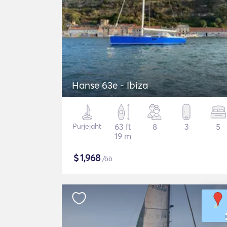
Hanse 63e - Ibiza
Purjejaht
63 ft
8
3
5
19 m
$
1,968
/öö