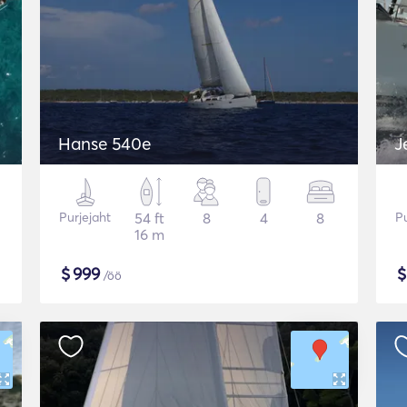
Hanse 540e
J
Purjejaht
54 ft
8
4
8
Pu
16 m
$
999
/öö