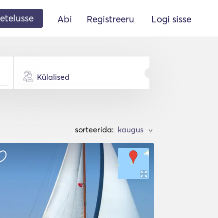
etelusse
Abi
Registreeru
Logi sisse
Külalised
sorteerida:
>