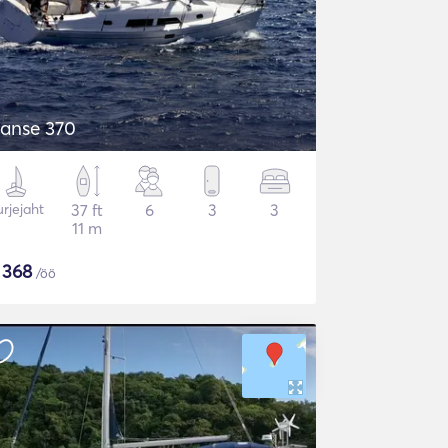
anse 370
rjejaht
37 ft
6
3
3
11 m
$
368
/öö