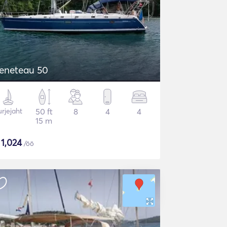
eneteau 50
rjejaht
50 ft
8
4
4
15 m
$
1,024
/öö