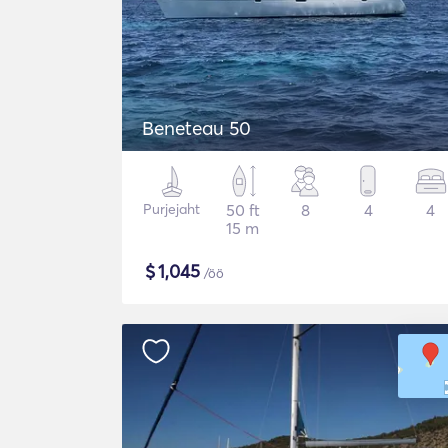
Beneteau 50
Purjejaht
50 ft
8
4
4
15 m
$
1,045
/öö