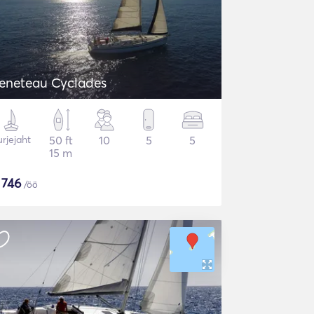
eneteau Cyclades
rjejaht
50 ft
10
5
5
15 m
$
746
/öö