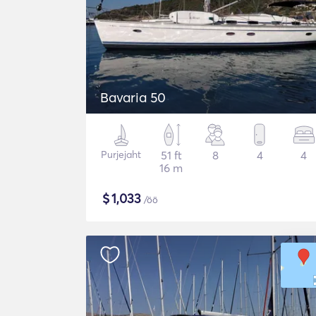
Bavaria 50
Purjejaht
51 ft
8
4
4
16 m
$
1,033
/öö