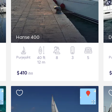
Hanse 400
D
Purjejaht
40 ft
8
3
5
Pu
12 m
$
410
/öö