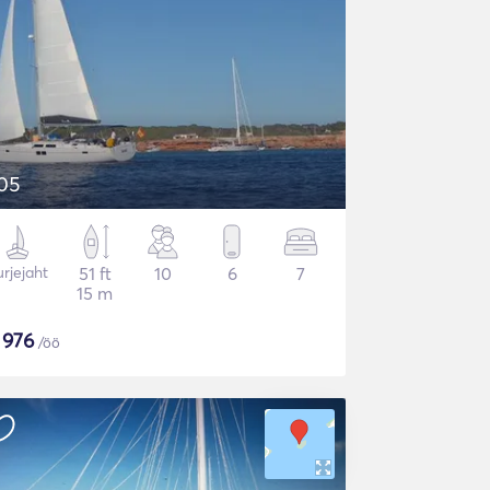
05
rjejaht
51 ft
10
6
7
15 m
$
976
/öö