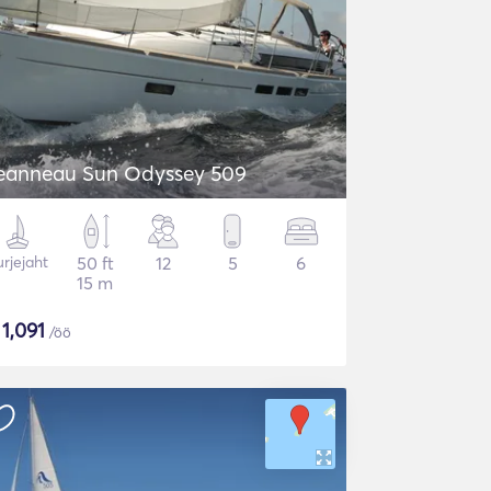
eanneau Sun Odyssey 509
rjejaht
50 ft
12
5
6
15 m
$
1,091
/öö