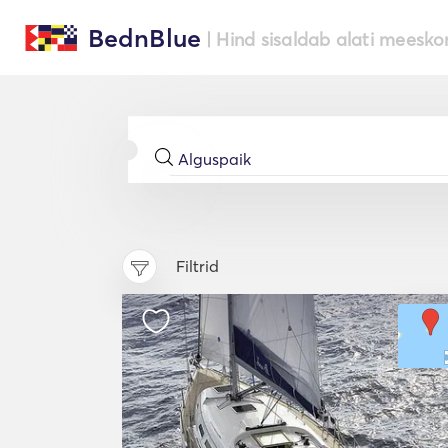
BednBlue
| Hind sisaldab alati meesko
Filtrid