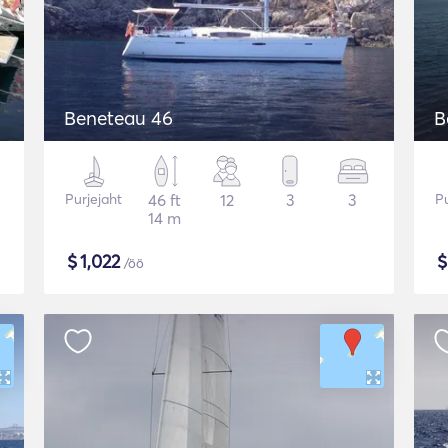
Beneteau 46
B
Purjejaht
46 ft
12
3
3
Pu
14 m
$
1,022
/öö