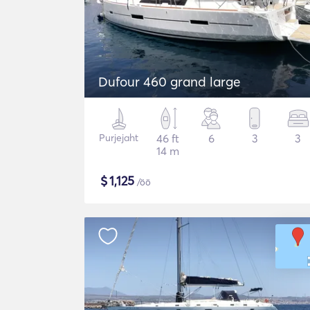
Dufour 460 grand large
Purjejaht
46 ft
6
3
3
14 m
$
1,125
/öö