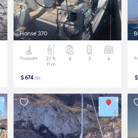
Hanse 370
B
Purjejaht
37 ft
8
3
4
Pu
11 m
$
674
/öö