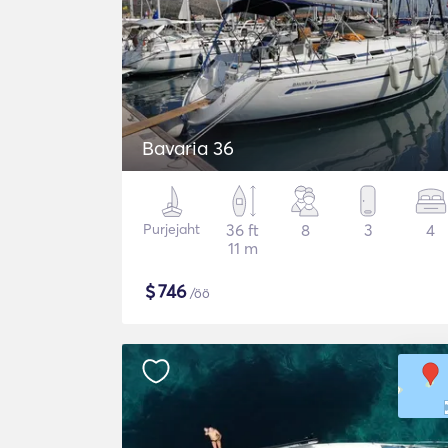
Bavaria 36
Purjejaht
36 ft
8
3
4
11 m
$
746
/öö