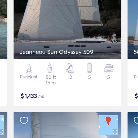
Jeanneau Sun Odyssey 509
5
Purjejaht
50 ft
12
5
5
Pu
15 m
$
1,433
/öö