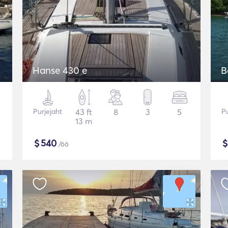
Hanse 430 e
B
Purjejaht
43 ft
8
3
5
Pu
13 m
$
540
/öö