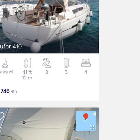
ufor 410
rjejaht
41 ft
8
3
4
12 m
$
746
/öö