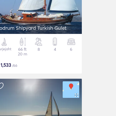
odrum Shipyard Turkish Gulet
rjejaht
66 ft
8
4
6
20 m
$
1,533
/öö