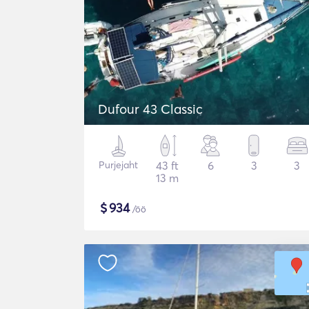
Dufour 43 Classic
Purjejaht
43 ft
6
3
3
13 m
$
934
/öö