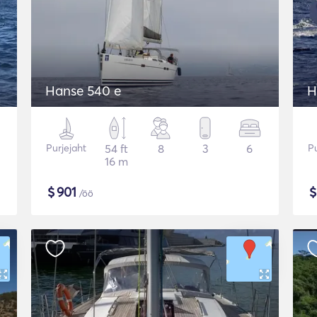
Hanse 540 e
H
Purjejaht
54 ft
8
3
6
Pu
16 m
$
901
/öö