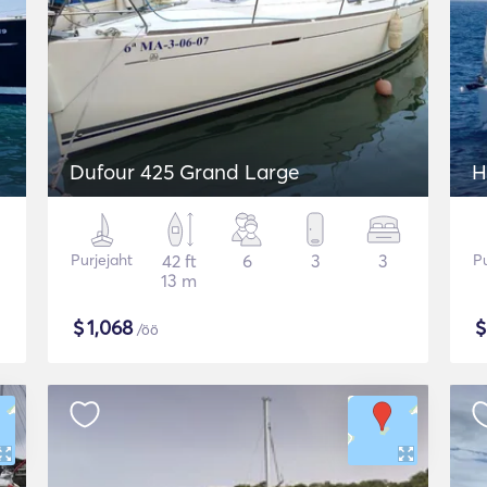
Dufour 425 Grand Large
H
Purjejaht
42 ft
6
3
3
Pu
13 m
$
1,068
/öö