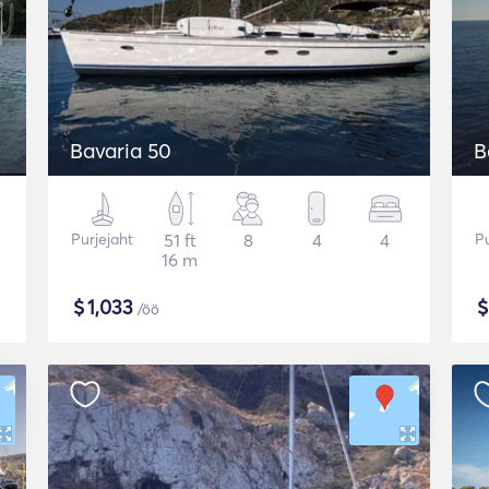
Bavaria 50
B
Purjejaht
51 ft
8
4
4
Pu
16 m
$
1,033
/öö