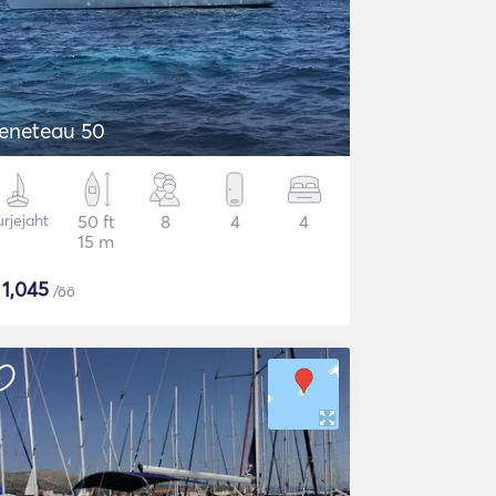
Beneteau 50
rjejaht
50 ft
8
4
4
15 m
$
1,045
/öö