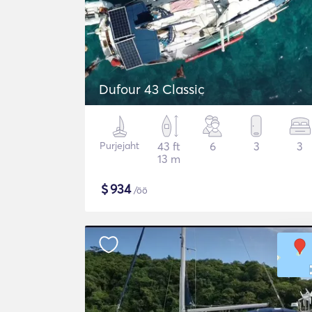
Dufour 43 Classic
Purjejaht
43 ft
6
3
3
13 m
$
934
/öö