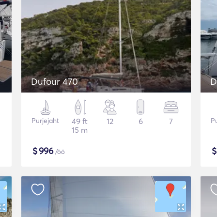
Dufour 470
D
Purjejaht
49 ft
12
6
7
Pu
15 m
$
996
/öö