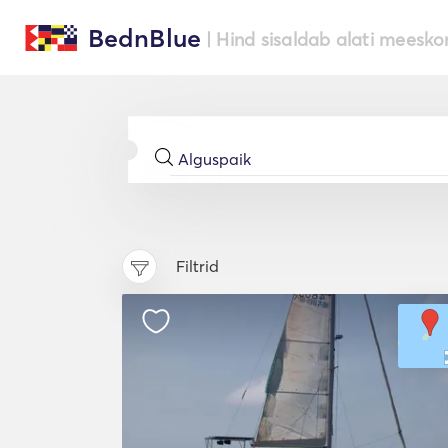
BednBlue
| Hind sisaldab alati meesko
Filtrid