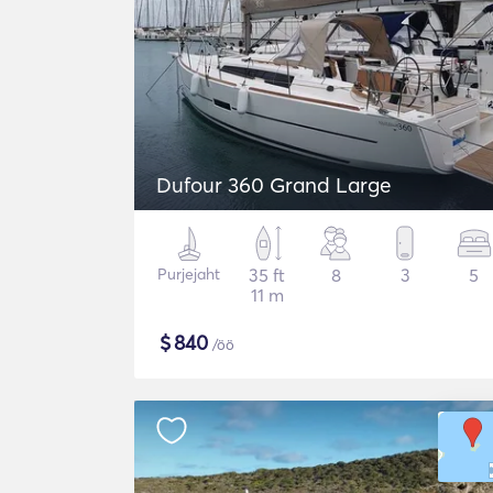
Dufour 360 Grand Large
Purjejaht
35 ft
8
3
5
11 m
$
840
/öö