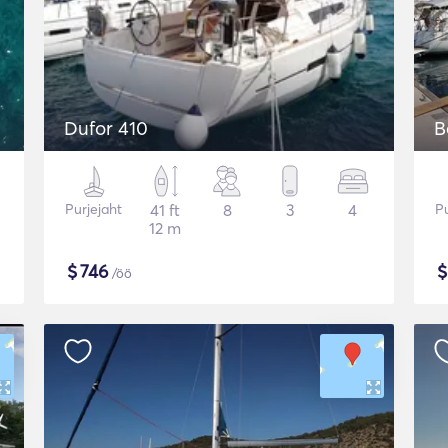
Dufor 410
B
Purjejaht
41 ft
8
3
4
Pu
12 m
$
746
/öö