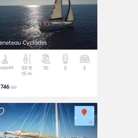
eneteau Cyclades
rjejaht
50 ft
10
5
5
15 m
$
746
/öö