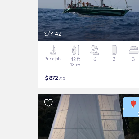
S/Y 42
Purjejaht
42 ft
6
3
3
13 m
$
872
/öö