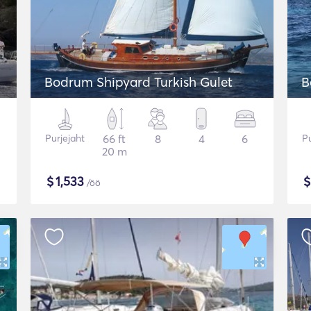
Bodrum Shipyard Turkish Gulet
Purjejaht
66 ft
8
4
6
Pu
20 m
$
1,533
/öö