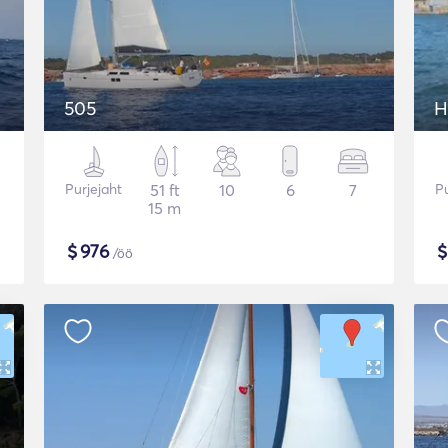
505
H
Purjejaht
51 ft
10
6
7
Pu
15 m
$
976
/öö