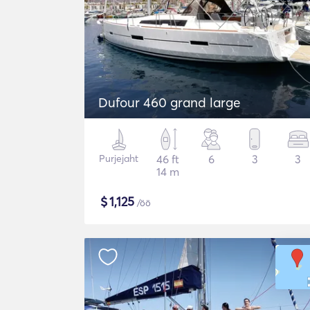
Dufour 460 grand large
Purjejaht
46 ft
6
3
3
14 m
$
1,125
/öö