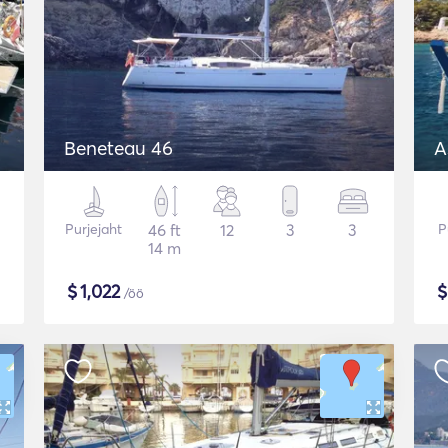
Beneteau 46
Purjejaht
46 ft
12
3
3
P
14 m
$
1,022
/öö