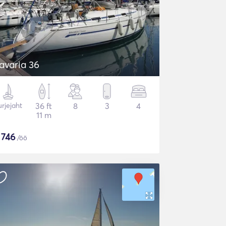
avaria 36
rjejaht
36 ft
8
3
4
11 m
$
746
/öö