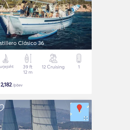
Astillero Clásico 36
urjejaht
39 ft
12 Cruising
1
12 m
$
2,182
/päev