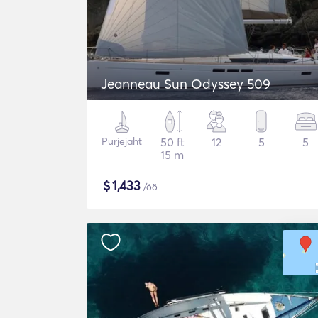
Jeanneau Sun Odyssey 509
Purjejaht
50 ft
12
5
5
15 m
$
1,433
/öö