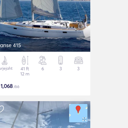
anse 415
rjejaht
41 ft
6
3
3
12 m
$
1,068
/öö