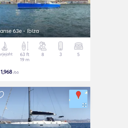
anse 63e - Ibiza
rjejaht
63 ft
8
3
5
19 m
$
1,968
/öö