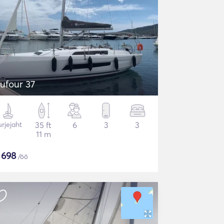
ufour 37
rjejaht
35 ft
6
3
3
11 m
$
698
/öö