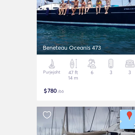
Beneteau Oceanis 473
Purjejaht
47 ft
6
3
3
14 m
$
780
/öö