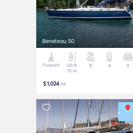
Beneteau 50
Purjejaht
50 ft
8
4
4
15 m
$
1,024
/öö