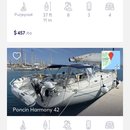
Purjepaat
37 ft
8
3
4
11 m
$
457
/öö
Poncin Harmony 42