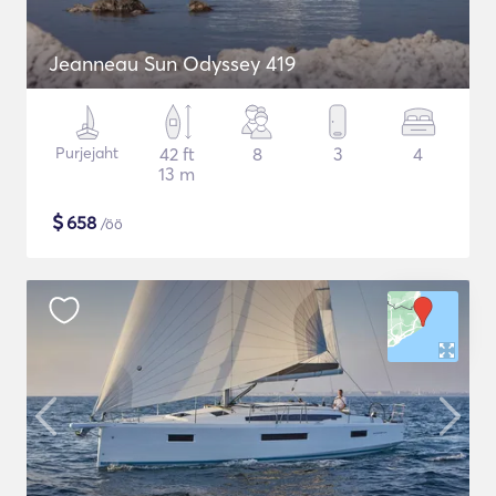
Jeanneau Sun Odyssey 419
Purjejaht
42 ft
8
3
4
13 m
$
658
/öö