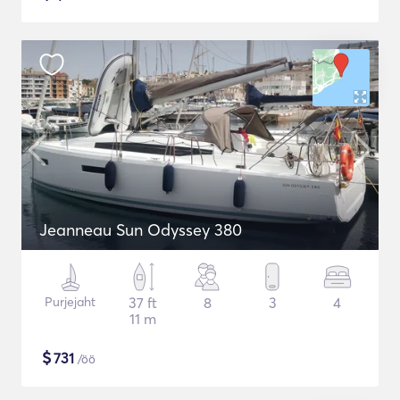
Jeanneau Sun Odyssey 380
Purjejaht
37 ft
8
3
4
11 m
$
731
/öö