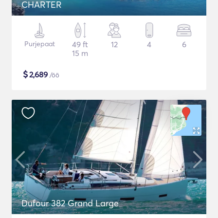
CHARTER
Purjepaat
49 ft
12
4
6
15 m
$
2,689
/öö
Dufour 382 Grand Large