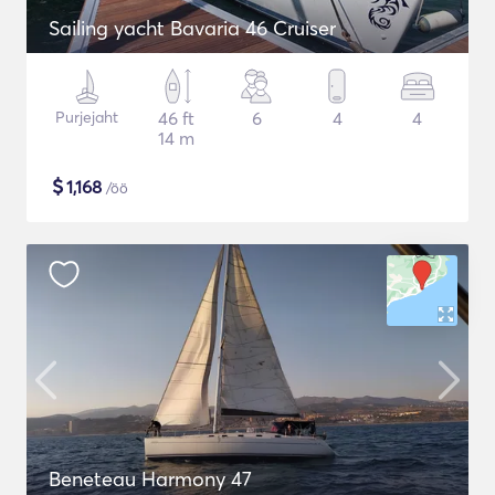
Sailing yacht Bavaria 46 Cruiser
Purjejaht
46 ft
6
4
4
14 m
$
1,168
/öö
Beneteau Harmony 47