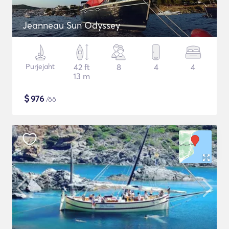
Jeanneau Sun Odyssey
Purjejaht
42 ft
8
4
4
13 m
$
976
/öö