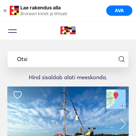
Lae rakendus alla
×
AVA
Broneeri kiirelt ja lihtsalt
Otsi
Hind sisaldab alati meeskonda.