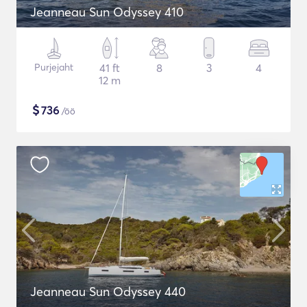
Jeanneau Sun Odyssey 410
Purjejaht
41 ft
8
3
4
12 m
$
736
/öö
Jeanneau Sun Odyssey 440