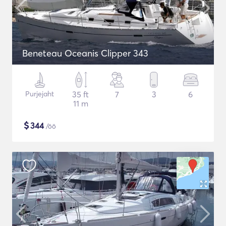
Beneteau Oceanis Clipper 343
Purjejaht
35 ft
7
3
6
11 m
$
344
/öö