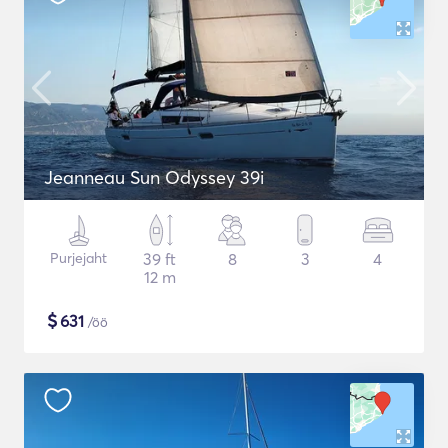
Jeanneau Sun Odyssey 39i
Purjejaht
39 ft
8
3
4
12 m
$
631
/öö