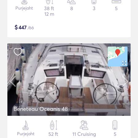
Purjejaht
38 ft
8
3
5
12 m
$
447
/öö
Beneteau Oceanis 48
Purjejaht
52 ft
11 Cruising
5