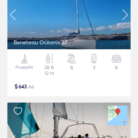
Beneteau Oceanis 37
Purjejaht
38 ft
8
3
8
12 m
$
643
/öö