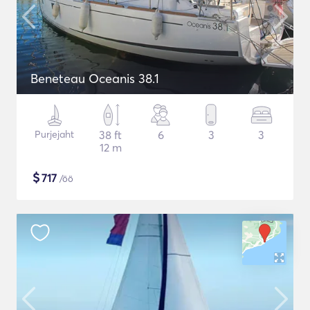
Beneteau Oceanis 38.1
Purjejaht
38 ft
6
3
3
12 m
$
717
/öö