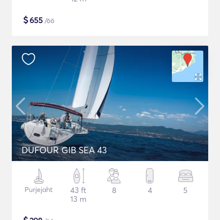
$
655
/öö
DUFOUR GIB SEA 43
Purjejaht
43 ft
8
4
5
13 m