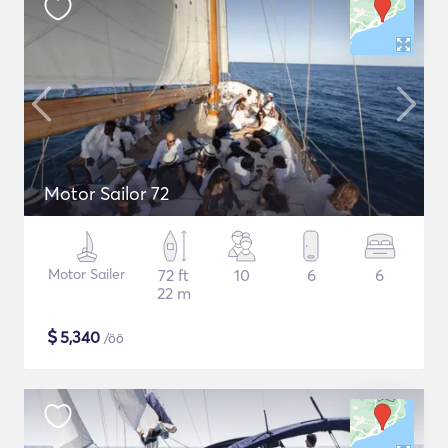
Motor Sailor 72
Motor Sailer
72 ft
10
6
6
22 m
$
5,340
/öö