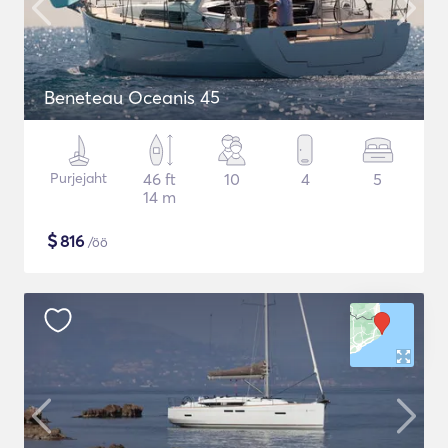
Beneteau Oceanis 45
Purjejaht
46 ft
10
4
5
14 m
$
816
/öö