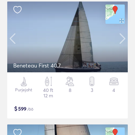
Beneteau First 40.7
Purjejaht
40 ft
8
3
4
12 m
$
599
/öö