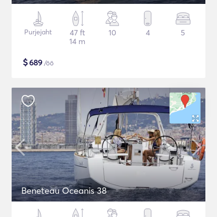
Purjejaht
47 ft
10
4
5
14 m
$
689
/öö
Beneteau Oceanis 38