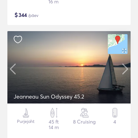
16 m
$
344
/päev
Jeanneau Sun Odyssey 45.2
Purjejaht
45 ft
8 Cruising
4
14 m