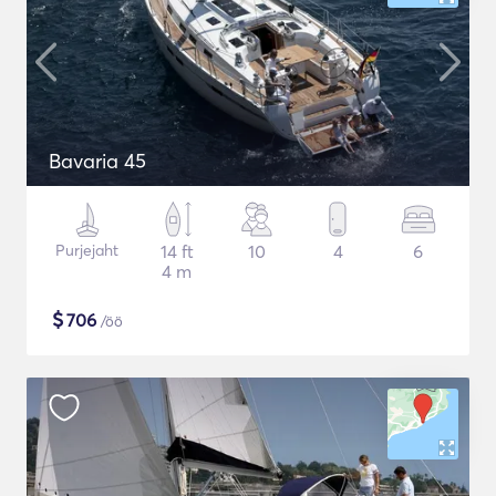
Bavaria 45
Purjejaht
14 ft
10
4
6
4 m
$
706
/öö