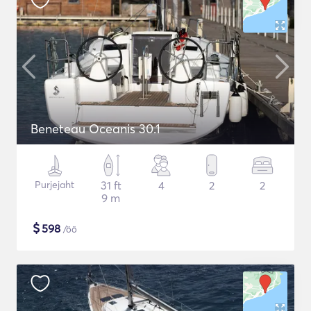
Beneteau Oceanis 30.1
Purjejaht
31 ft
4
2
2
9 m
$
598
/öö