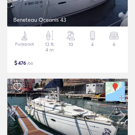
Beneteau Oceanis 43
Purjepaat
13 ft
10
4
6
4 m
$
476
/öö