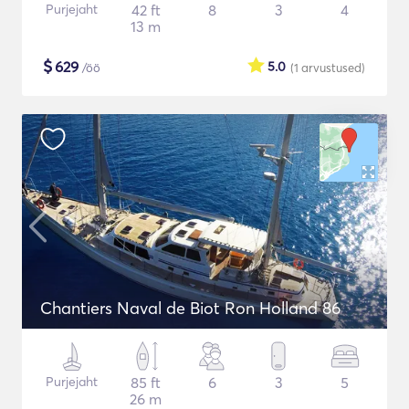
Purjejaht
42 ft
8
3
4
13 m
$
629
5.0
/öö
(1
arvustused
)
Chantiers Naval de Biot Ron Holland 86
Purjejaht
85 ft
6
3
5
26 m