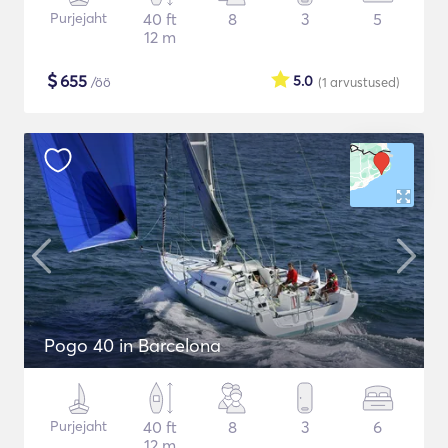
Purjejaht
40 ft
8
3
5
12 m
$
655
5.0
/öö
(1
arvustused
)
Pogo 40 in Barcelona
Purjejaht
40 ft
8
3
6
12 m