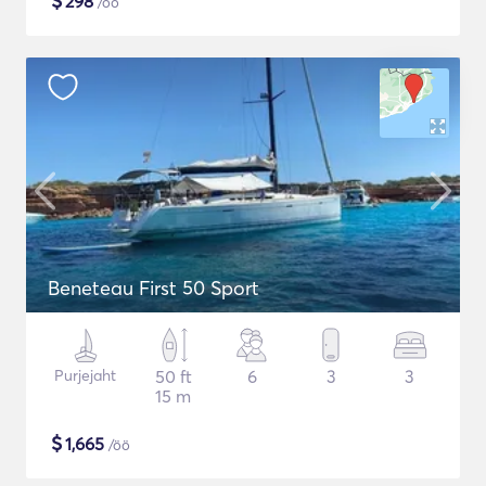
$
298
/öö
Beneteau First 50 Sport
Purjejaht
50 ft
6
3
3
15 m
$
1,665
/öö