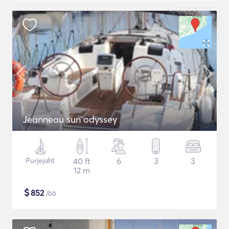
Jeanneau sun odyssey
Purjejaht
40 ft
6
3
3
12 m
$
852
/öö