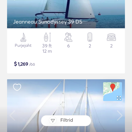
Jeanneau Sunodyssey 39 DS
Purjejaht
39 ft
6
2
2
12 m
$
1,269
/öö
Filtrid