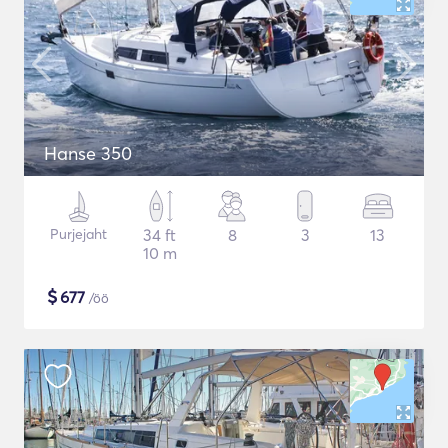
Hanse 350
Purjejaht
34 ft
8
3
13
10 m
$
677
/öö