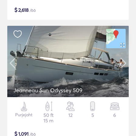
$
2,618
/öö
Jeanneau Sun Odyssey 509
Purjejaht
50 ft
12
5
6
15 m
$
1,091
/öö