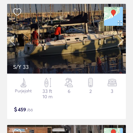
S/Y 33
Purjejaht
33 ft
6
2
3
10 m
$
459
/öö