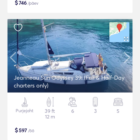
$
746
/päev
Jeanneau Sun Odyssey 39i (Full & Half-Day
charters only)
Purjejaht
39 ft
6
3
5
12 m
$
597
/öö