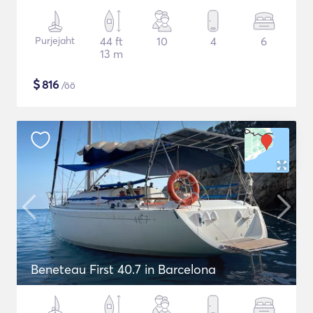
Purjejaht
44 ft
10
4
6
13 m
$
816
/öö
Beneteau First 40.7 in Barcelona