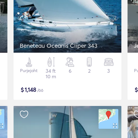
Beneteau Oceanis Clíper 343
J
Purjejaht
34 ft
6
2
3
Pu
10 m
$
1,148
/öö