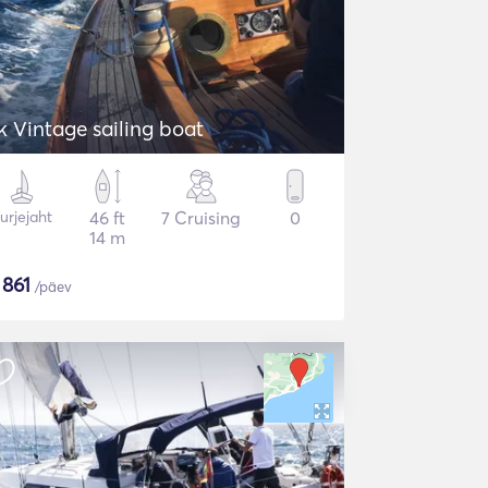
k Vintage sailing boat
urjejaht
46 ft
7 Cruising
0
14 m
$
861
/päev