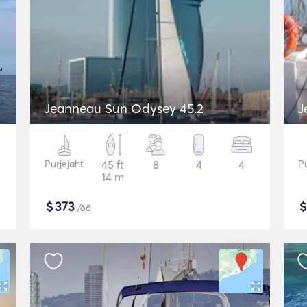
Jeanneau Sun Odysey 45.2
J
Purjejaht
45 ft
8
4
4
Pu
14 m
$
373
/öö