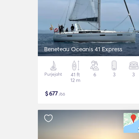
Beneteau Oceanis 41 Express
Purjejaht
41 ft
6
3
3
12 m
$
677
/öö