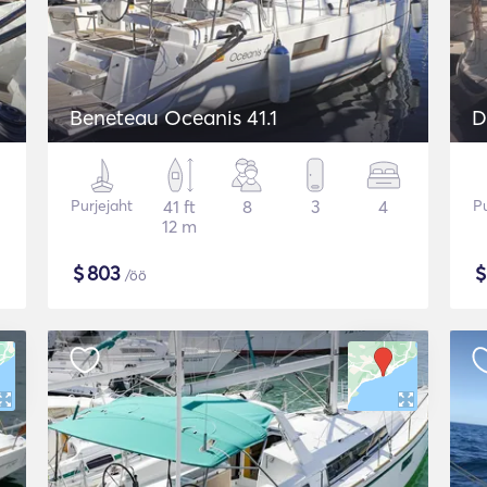
Beneteau Oceanis 41.1
D
Purjejaht
41 ft
8
3
4
Pu
12 m
$
803
/öö