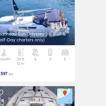
eanneau Sun Odyssey 39i (Full &
alf-Day charters only)
rjejaht
39 ft
6
3
5
12 m
$
597
/öö