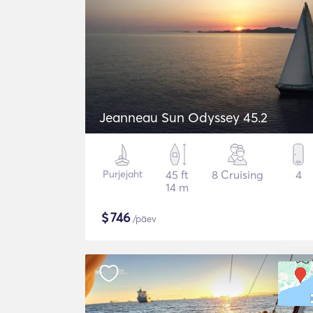
Jeanneau Sun Odyssey 45.2
Purjejaht
45 ft
8 Cruising
4
14 m
$
746
/päev