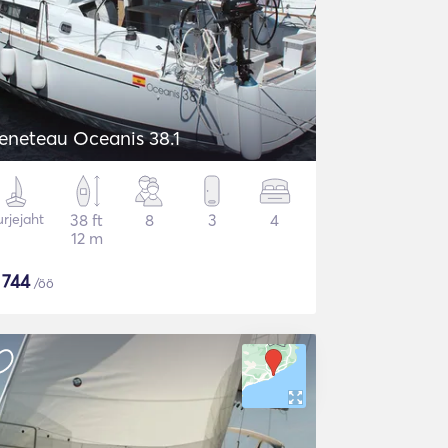
eneteau Oceanis 38.1
rjejaht
38 ft
8
3
4
12 m
$
744
/öö