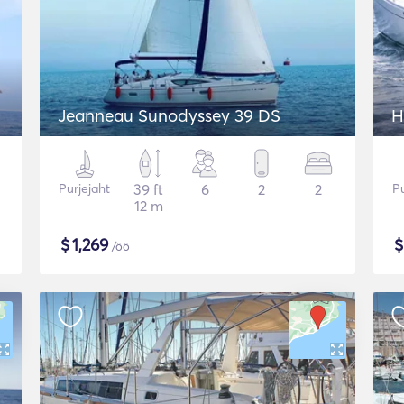
Jeanneau Sunodyssey 39 DS
H
Purjejaht
39 ft
6
2
2
Pu
12 m
$
1,269
/öö