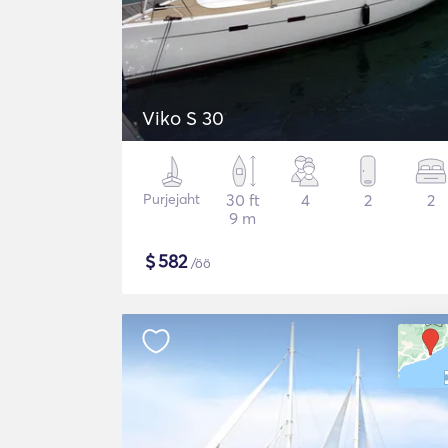
Viko S 30
Purjejaht
30 ft
4
2
2
9 m
$
582
/öö