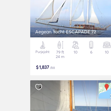
Aegean Yacht ESCAPADE 72
Purjejaht
79 ft
10
6
10
24 m
$
1,837
/öö