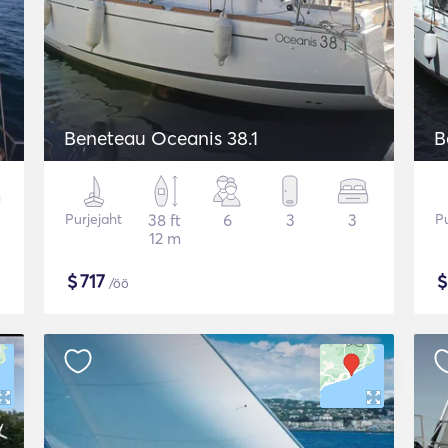
Beneteau Oceanis 38.1
B
Purjejaht
38 ft
6
3
3
Pu
12 m
$
717
/öö