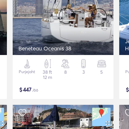
J
Beneteau Oceanis 38
H
Purjejaht
38 ft
8
3
5
Pu
12 m
$
447
/öö