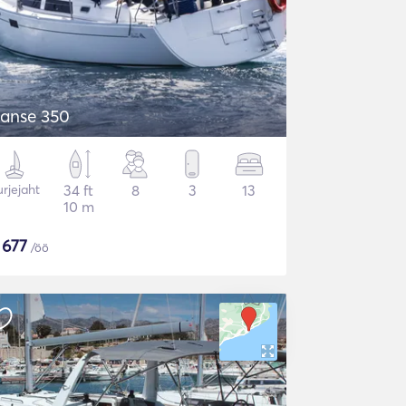
anse 350
rjejaht
34 ft
8
3
13
10 m
$
677
/öö