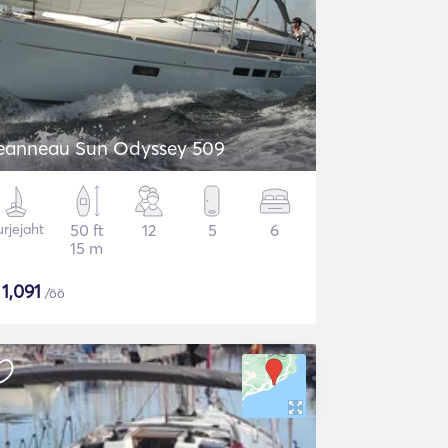
eanneau Sun Odyssey 509
rjejaht
50 ft
12
5
6
15 m
$
1,091
/öö