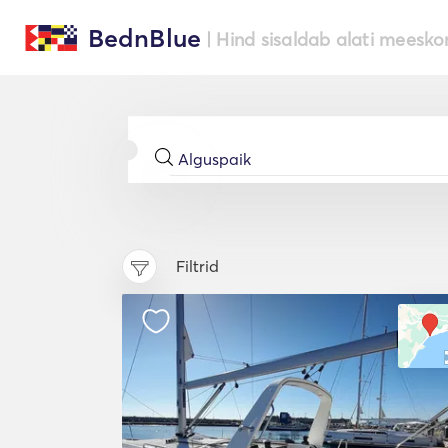
BednBlue
| Hind sisaldab alati meesko
Filtrid