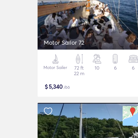
Motor Sailor 72
Motor Sailer
72 ft
10
6
6
22 m
$
5,340
/öö