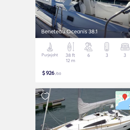
Beneteau Oceanis 38.1
Purjejaht
38 ft
6
3
3
12 m
$
926
/öö