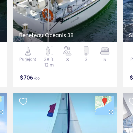
Beneteau Oceanis 38
S
Purjejaht
38 ft
8
3
5
P
12 m
$
706
/öö