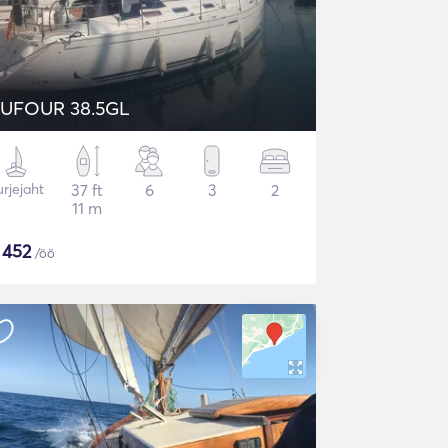
UFOUR 38.5GL
rjejaht
37 ft
6
3
2
11 m
$
452
/öö