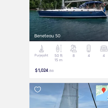
Beneteau 50
Purjejaht
50 ft
8
4
4
15 m
$
1,024
/öö