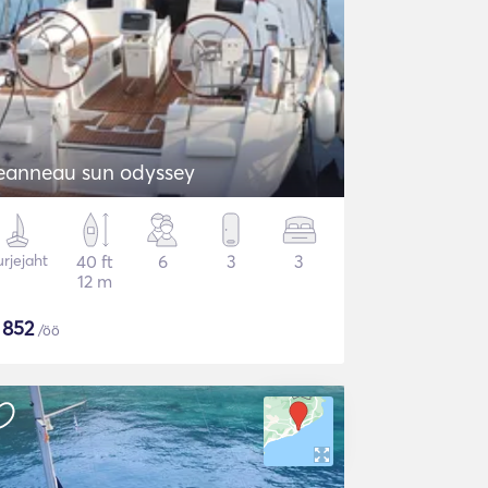
eanneau sun odyssey
rjejaht
40 ft
6
3
3
12 m
$
852
/öö