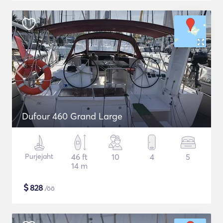
Dufour 460 Grand Large
Purjejaht
46 ft
10
4
5
14 m
$
828
/öö