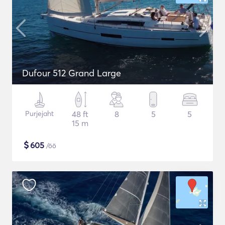
Dufour 512 Grand Large
Purjejaht
48 ft
8
5
5
15 m
$
605
/öö