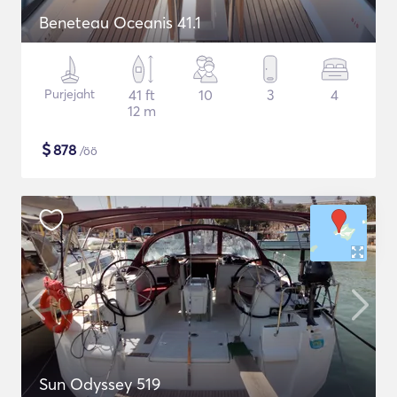
Beneteau Oceanis 41.1
Purjejaht
41 ft
10
3
4
12 m
$
878
/öö
Sun Odyssey 519