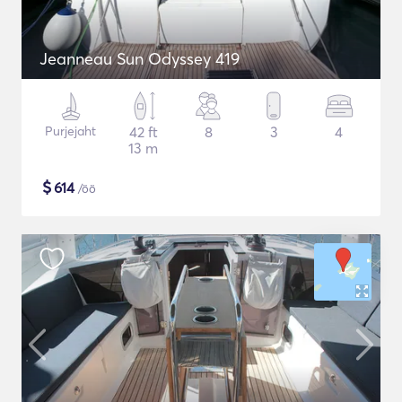
Jeanneau Sun Odyssey 419
Purjejaht
42 ft
8
3
4
13 m
$
614
/öö