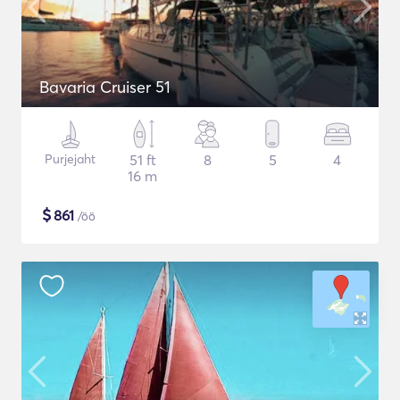
Bavaria Cruiser 51
Purjejaht
51 ft
8
5
4
16 m
$
861
/öö