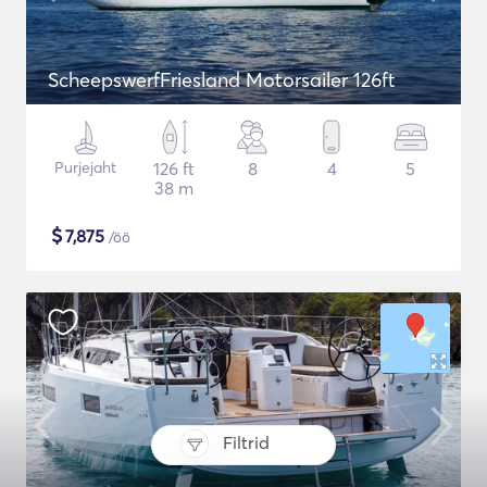
ScheepswerfFriesland Motorsailer 126ft
Purjejaht
126 ft
8
4
5
38 m
$
7,875
/öö
Filtrid