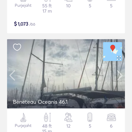
Purjejaht
55 ft
10
5
5
17 m
$
1,073
/öö
Beneteau Oceanis 46.1
Purjejaht
48 ft
12
5
6
15 m