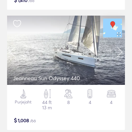
$
1,410
/öö
Jeanneau Sun Odyssey 440
Purjejaht
44 ft
8
4
4
13 m
$
1,008
/öö