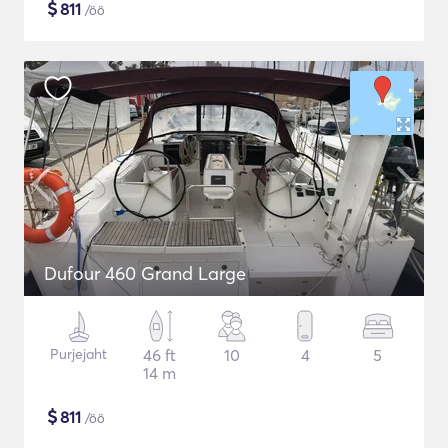
$
811
/öö
Dufour 460 Grand Large
Purjejaht
46 ft
10
4
5
14 m
$
811
/öö