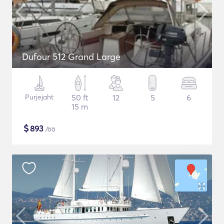
Dufour 512 Grand Large
Purjejaht
50 ft
12
5
6
15 m
$
893
/öö