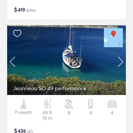
$
419
/päev
Jeanneau SO 49 performance
Purjejaht
49 ft
8
4
4
15 m
$
436
/öö