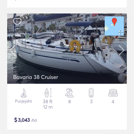
Bavaria 38 Cruiser
Purjejaht
38 ft
8
3
4
12 m
$
3,043
/öö