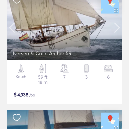
Iversen & Colin Archer 59
Ketch
59 ft
7
3
6
18 m
$
4,938
/öö