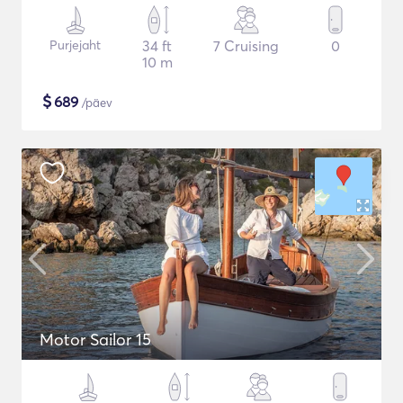
Purjejaht
34 ft
7 Cruising
0
10 m
$
689
/päev
Motor Sailor 15