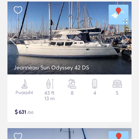
Jeanneau Sun Odyssey 42 DS
Purjejaht
43 ft
8
4
5
13 m
$
631
/öö