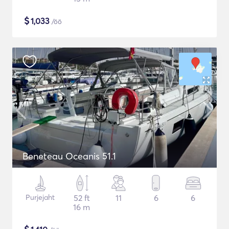
$
1,033
/öö
Beneteau Oceanis 51.1
Purjejaht
52 ft
11
6
6
16 m