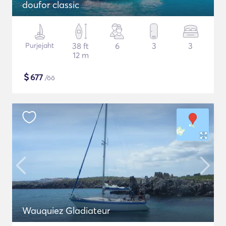
doufor classic
Purjejaht
38 ft
6
3
3
12 m
$
677
/öö
Wauquiez Gladiateur