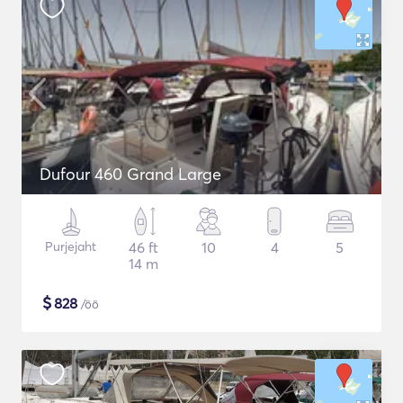
Dufour 460 Grand Large
Purjejaht
46 ft
10
4
5
14 m
$
828
/öö