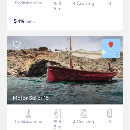
Traditsiooniline
15 ft
4 Cruising
0
5 m
$
419
/päev
Motor Sailor 15
Traditsiooniline
15 ft
4 Cruising
0
5 m