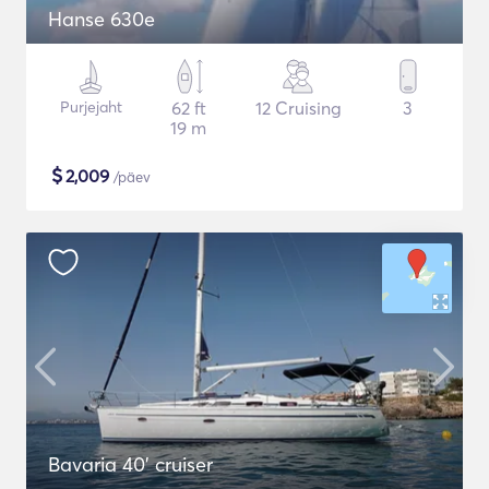
Hanse 630e
Purjejaht
62 ft
12 Cruising
3
19 m
$
2,009
/päev
Bavaria 40' cruiser