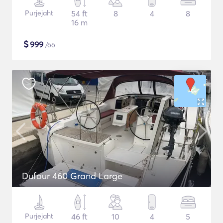
Purjejaht
54 ft
8
4
8
16 m
$
999
/öö
Dufour 460 Grand Large
Purjejaht
46 ft
10
4
5