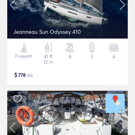
Jeanneau Sun Odyssey 410
Purjejaht
41 ft
8
3
4
12 m
$
778
/öö