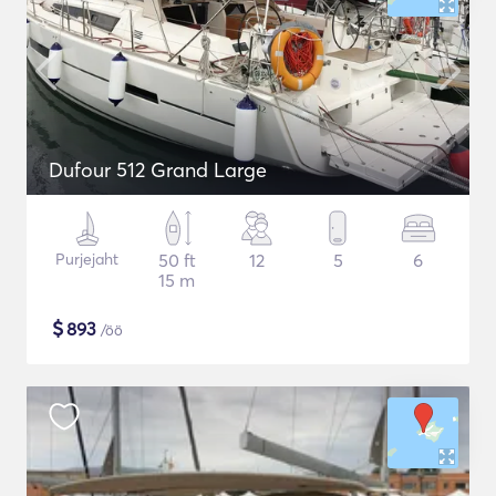
Dufour 512 Grand Large
Purjejaht
50 ft
12
5
6
15 m
$
893
/öö