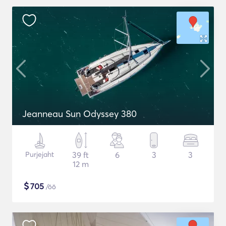
Jeanneau Sun Odyssey 380
Purjejaht
39 ft
6
3
3
12 m
$
705
/öö