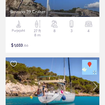
Bavaria 39 Cruiser
Purjejaht
27 ft
8
3
4
8 m
$
1,033
/öö