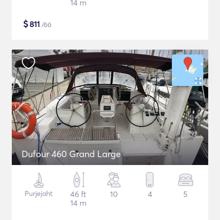
14 m
$
811
/öö
Dufour 460 Grand Large
Purjejaht
46 ft
10
4
5
14 m