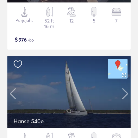
Purjejaht
52 ft
12
5
7
16 m
$
976
/öö
Hanse 540e