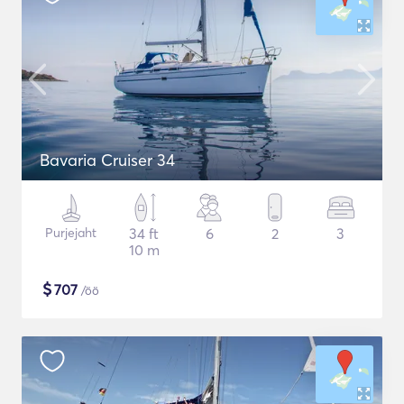
Bavaria Cruiser 34
Purjejaht
34 ft
6
2
3
10 m
$
707
/öö