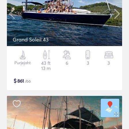
Grand Soleil 43
Purjejaht
43 ft
6
3
3
13 m
$
861
/öö