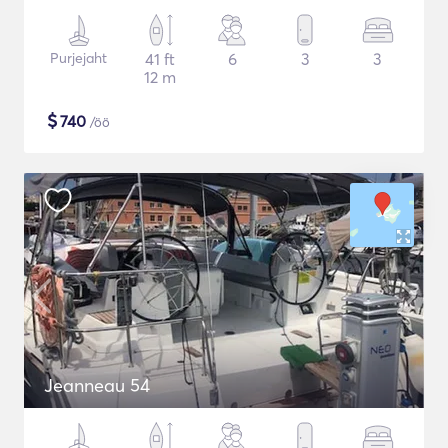
Purjejaht
41 ft
6
3
3
12 m
$
740
/öö
Jeanneau 54