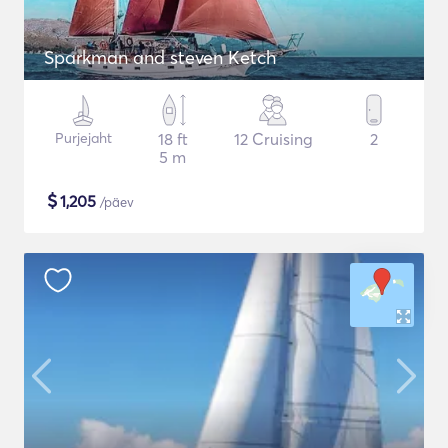
Sparkman and steven Ketch
Purjejaht
18 ft
12 Cruising
2
5 m
$
1,205
/päev