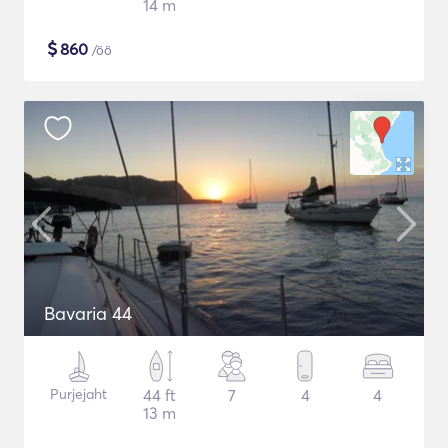
14 m
$
860
/öö
Bavaria 44
Purjejaht
44 ft
7
4
4
13 m