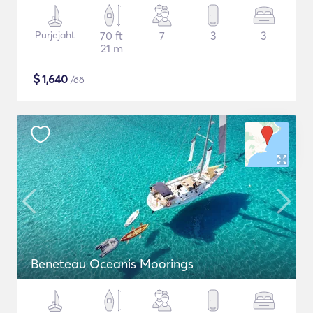
Purjejaht
70 ft
7
3
3
21 m
$
1,640
/öö
Beneteau Oceanis Moorings