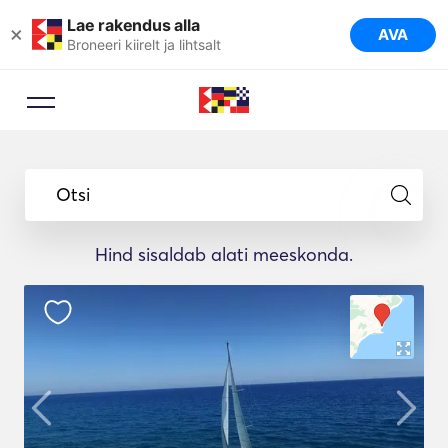
Lae rakendus alla
×
AVA
Broneeri kiirelt ja lihtsalt
Otsi
Hind sisaldab alati meeskonda.