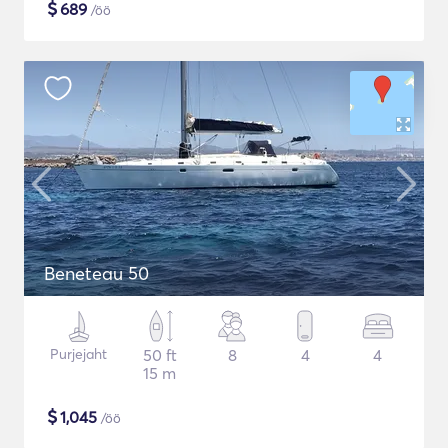
$
689
/öö
Beneteau 50
Purjejaht
50 ft
8
4
4
15 m
$
1,045
/öö