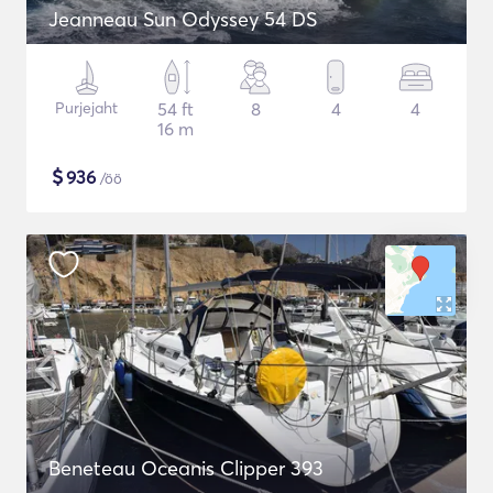
Jeanneau Sun Odyssey 54 DS
Purjejaht
54 ft
8
4
4
16 m
$
936
/öö
Beneteau Oceanis Clipper 393