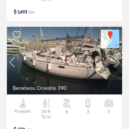
$
1,493
/öö
Beneteau Oceanis 390
Purjejaht
39 ft
6
3
3
12 m