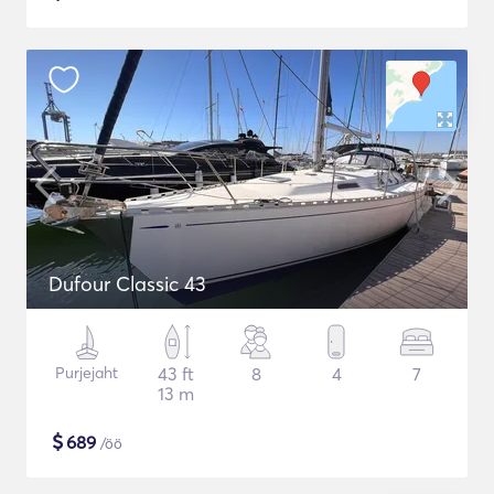
Dufour Classic 43
Purjejaht
43 ft
8
4
7
13 m
$
689
/öö