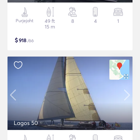
Purjejaht
49 ft
8
4
1
15 m
$
918
/öö
Lagos 50