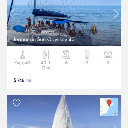
Jeanneau Sun Odyssey 40
Purjejaht
40 ft
6
3
3
12 m
$
746
/öö