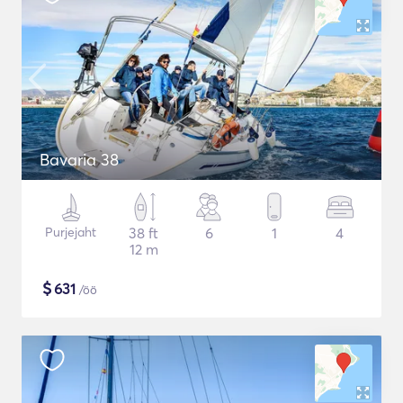
Bavaria 38
Purjejaht
38 ft
6
1
4
12 m
$
631
/öö