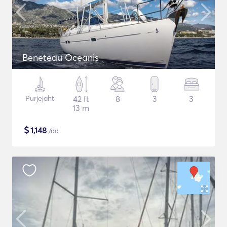
Beneteau Oceanis
Purjejaht
42 ft
8
3
3
13 m
$
1,148
/öö