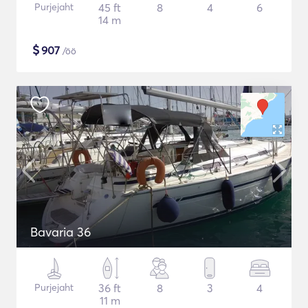
Purjejaht
45 ft
8
4
6
14 m
$
907
/öö
Bavaria 36
Purjejaht
36 ft
8
3
4
11 m