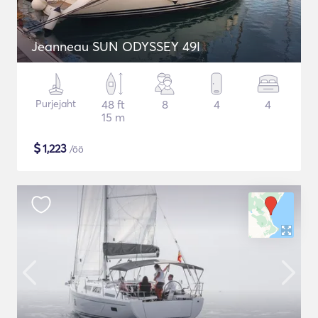
Jeanneau SUN ODYSSEY 49I
Purjejaht
48 ft
8
4
4
15 m
$
1,223
/öö