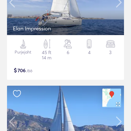
Elan Impression
Purjejaht
45 ft
6
4
3
14 m
$
706
/öö