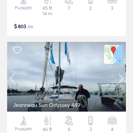
Purjejaht
45 ft
7
2
3
14 m
$
803
/öö
Jeanneau Sun Odyssey 449
Purjejaht
46 ft
6
3
4