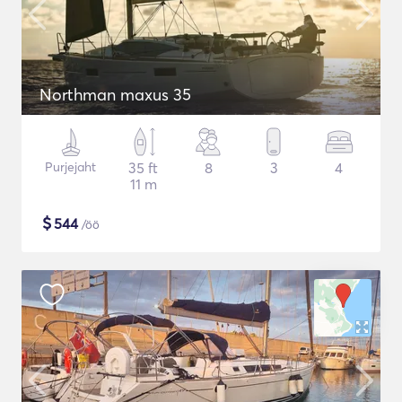
Northman maxus 35
Purjejaht
35 ft
8
3
4
11 m
$
544
/öö