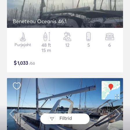
Beneteau Oceanis 46.1
Purjejaht
48 ft
12
5
6
15 m
$
1,033
/öö
Filtrid