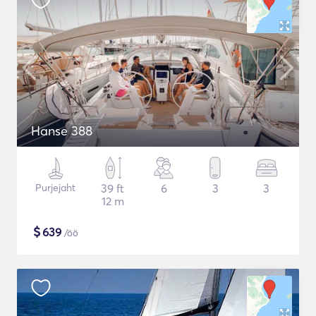
Hanse 388
Purjejaht
39 ft
6
3
3
12 m
$
639
/öö