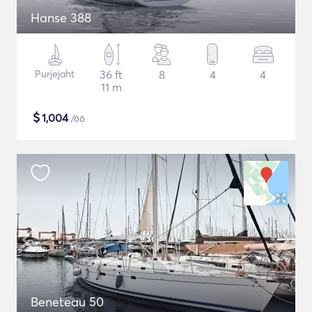
Hanse 388
Purjejaht
36 ft
8
4
4
11 m
$
1,004
/öö
Beneteau 50