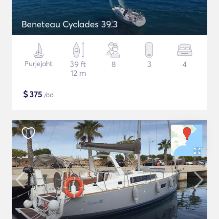
Beneteau Cyclades 39.3
Purjejaht
39 ft
8
3
4
12 m
$
375
/öö