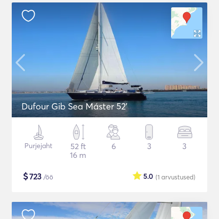
Dufour Gib Sea Máster 52’
Purjejaht
52 ft
6
3
3
16 m
$
723
5.0
/öö
(1
arvustused
)