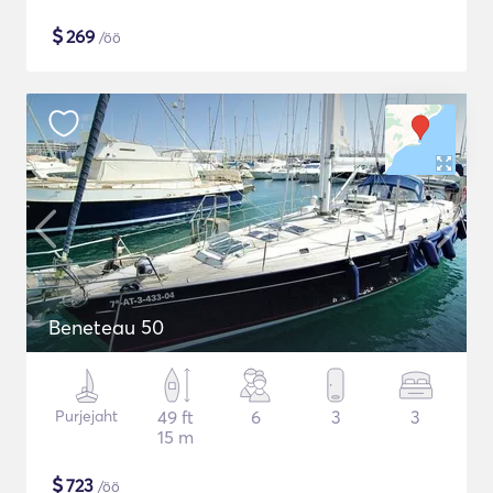
$
269
/öö
Beneteau 50
Purjejaht
49 ft
6
3
3
15 m
$
723
/öö