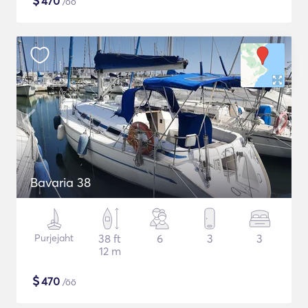
$
470
/öö
Bavaria 38
Purjejaht
38 ft
6
3
3
12 m
$
470
/öö