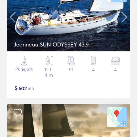
Jeanneau SUN ODYSSEY 43.9
Purjejaht
12 ft
10
4
4
4 m
$
602
/öö