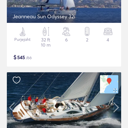
Jeanneau Sun Odyssey 32i
Purjejaht
32 ft
6
2
4
10 m
$
545
/öö