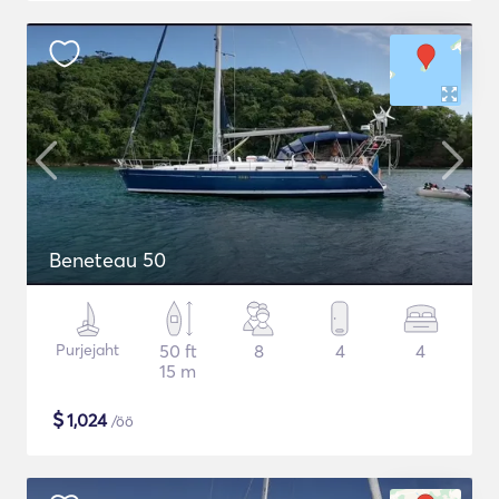
Beneteau 50
Purjejaht
50 ft
8
4
4
15 m
$
1,024
/öö