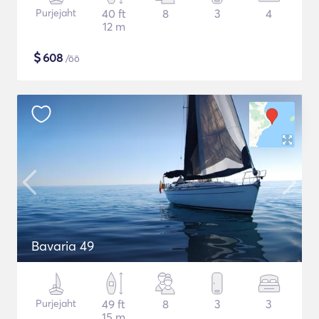
Purjejaht
40 ft
8
3
4
12 m
$
608
/öö
Bavaria 49
Purjejaht
49 ft
8
3
3
15 m