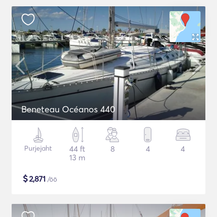
Beneteau Océanos 440
Purjejaht
44 ft
8
4
4
13 m
$
2,871
/öö