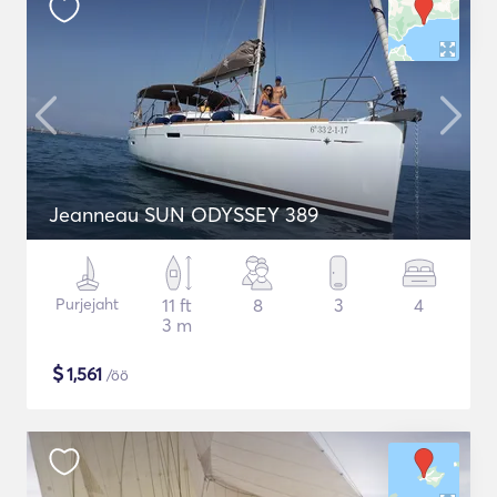
Jeanneau SUN ODYSSEY 389
Purjejaht
11 ft
8
3
4
3 m
$
1,561
/öö