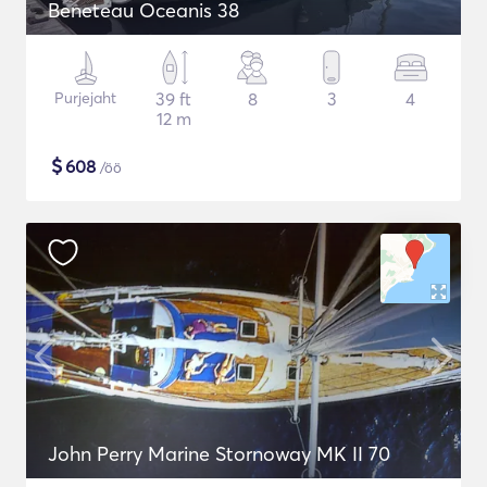
Beneteau Oceanis 38
Purjejaht
39 ft
8
3
4
12 m
$
608
/öö
John Perry Marine Stornoway MK II 70