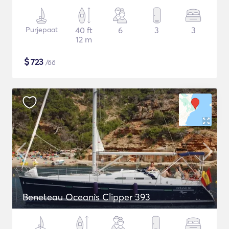
Purjepaat
40 ft
6
3
3
12 m
$
723
/öö
Beneteau Oceanis Clipper 393