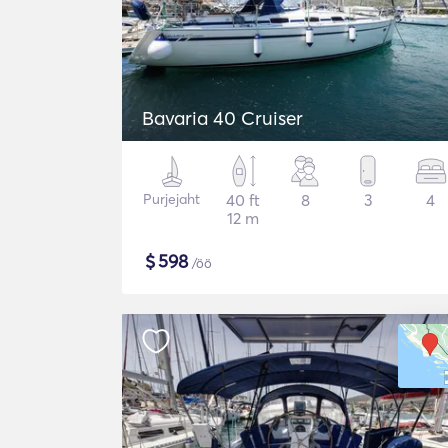
Bavaria 40 Cruiser
Purjejaht
40 ft
8
3
4
12 m
$
598
/öö