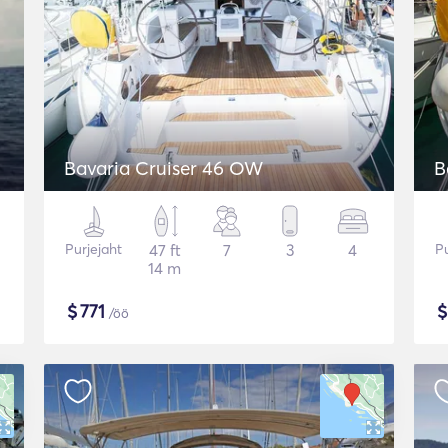
Bavaria Cruiser 46 OW
B
Purjejaht
47 ft
7
3
4
Pu
14 m
$
771
/öö