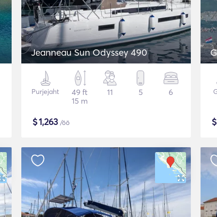
Jeanneau Sun Odyssey 490
G
Purjejaht
49 ft
11
5
6
G
15 m
$
1,263
/öö