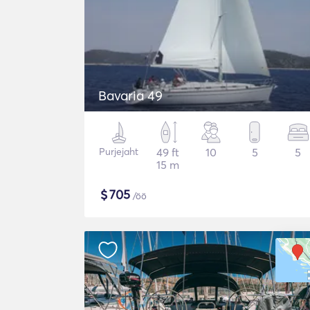
Bavaria 49
Purjejaht
49 ft
10
5
5
15 m
$
705
/öö