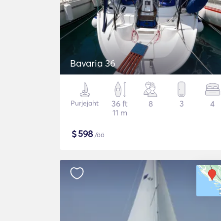
Bavaria 36
Purjejaht
36 ft
8
3
4
11 m
$
598
/öö