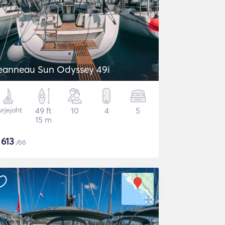
eanneau Sun Odyssey 49i
rjejaht
49 ft
10
4
5
15 m
$
613
/öö