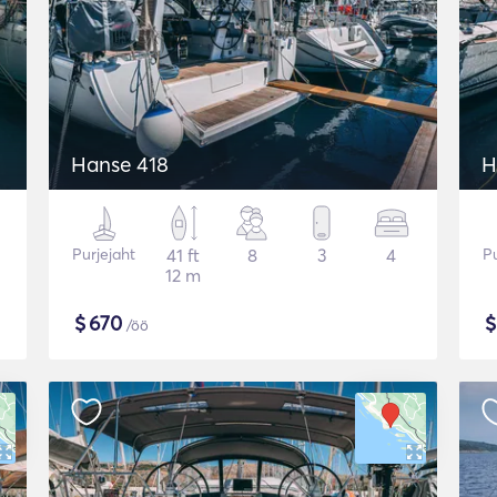
Hanse 418
H
Purjejaht
41 ft
8
3
4
Pu
12 m
$
670
/öö