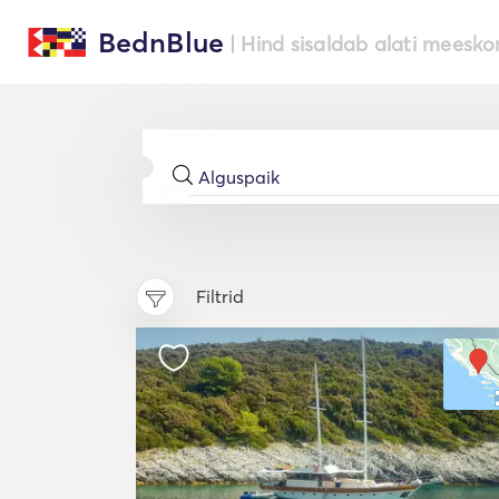
BednBlue
| Hind sisaldab alati meesko
Filtrid