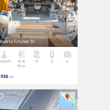
avaria Cruiser 51
rjejaht
51 ft
11
5
6
16 m
$
938
/öö