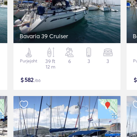
Bavaria 39 Cruiser
B
Purjejaht
39 ft
6
3
3
Pu
12 m
$
582
/öö