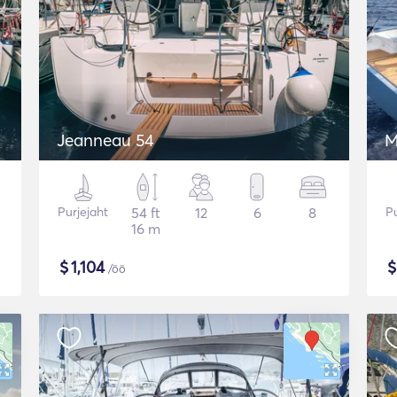
Jeanneau 54
M
Purjejaht
54 ft
12
6
8
Pu
16 m
$
1,104
/öö