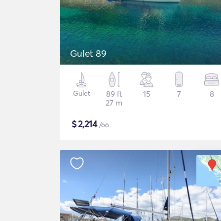
Gulet 89
Gulet
89 ft
15
7
8
27 m
$
2,214
/öö