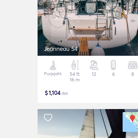
Jeanneau 54
Purjejaht
54 ft
12
6
8
16 m
$
1,104
/öö