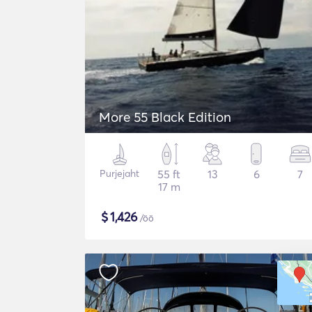
More 55 Black Edition
Purjejaht
55 ft
13
6
7
17 m
$
1,426
/öö