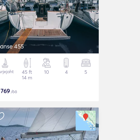
anse 455
rjejaht
45 ft
10
4
5
14 m
$
769
/öö