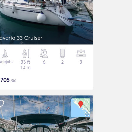
avaria 33 Cruiser
rjejaht
33 ft
6
2
3
10 m
$
705
/öö