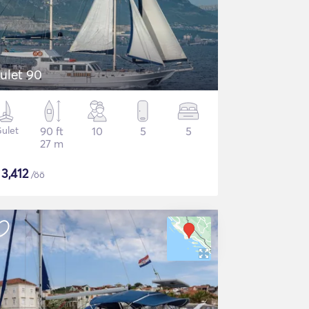
ulet 90
ulet
90 ft
10
5
5
27 m
$
3,412
/öö