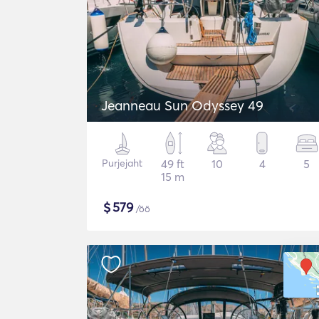
Jeanneau Sun Odyssey 49
Purjejaht
49 ft
10
4
5
15 m
$
579
/öö