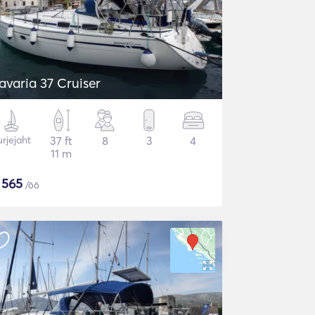
avaria 37 Cruiser
rjejaht
37 ft
8
3
4
11 m
$
565
/öö