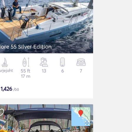
ore 55 Silver Edition
rjejaht
55 ft
13
6
7
17 m
$
1,426
/öö