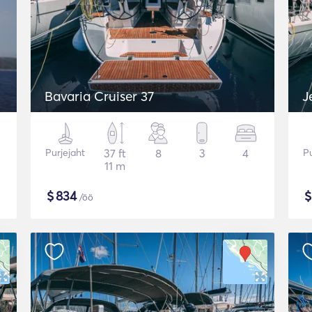
Bavaria Cruiser 37
J
Purjejaht
37 ft
8
3
4
Pu
11 m
$
834
/öö