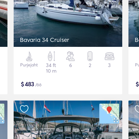
Bavaria 34 Cruiser
B
Purjejaht
34 ft
6
2
3
Pu
10 m
$
483
/öö