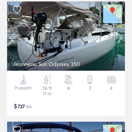
Jeanneau Sun Odyssey 350
Purjejaht
36 ft
8
3
4
11 m
$
727
/öö