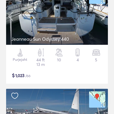
Jeanneau Sun Odyssey 440
Purjejaht
44 ft
10
4
5
13 m
$
1,023
/öö