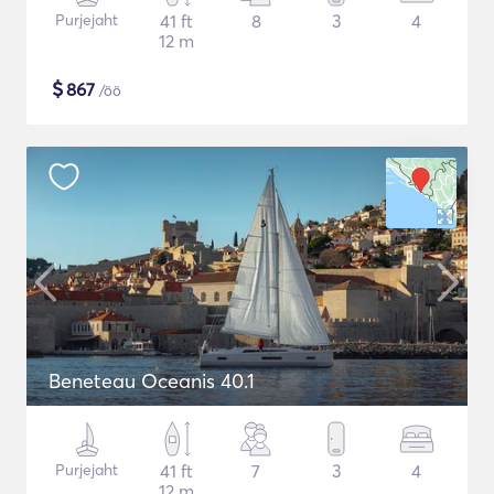
Purjejaht
41 ft
8
3
4
12 m
$
867
/öö
Beneteau Oceanis 40.1
Purjejaht
41 ft
7
3
4
12 m