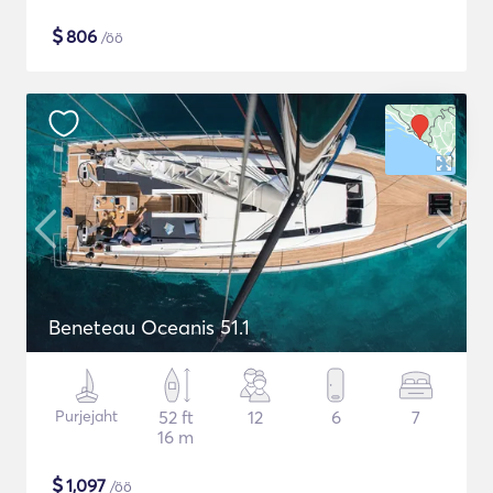
$
806
/öö
Beneteau Oceanis 51.1
Purjejaht
52 ft
12
6
7
16 m
$
1,097
/öö