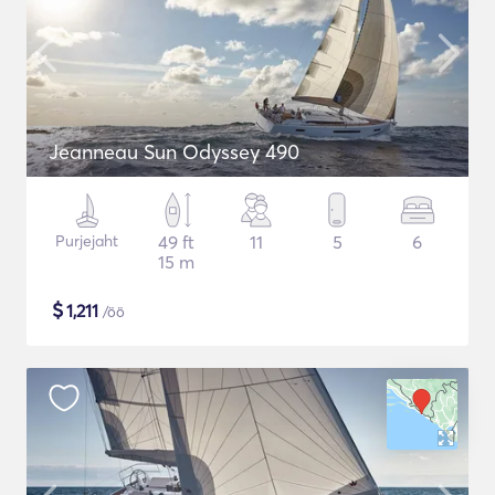
Jeanneau Sun Odyssey 490
Purjejaht
49 ft
11
5
6
15 m
$
1,211
/öö