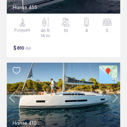
Hanse 455
Purjejaht
46 ft
10
4
5
14 m
$
810
/öö
Hanse 410