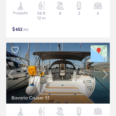
Purjejaht
38 ft
8
3
4
12 m
$
652
/öö
Bavaria Cruiser 51