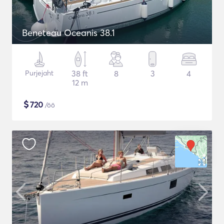
Beneteau Oceanis 38.1
Purjejaht
38 ft
8
3
4
12 m
$
720
/öö