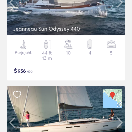
Jeanneau Sun Odyssey 440
Purjejaht
44 ft
10
4
5
13 m
$
956
/öö