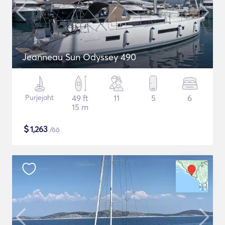
Jeanneau Sun Odyssey 490
Purjejaht
49 ft
11
5
6
15 m
$
1,263
/öö