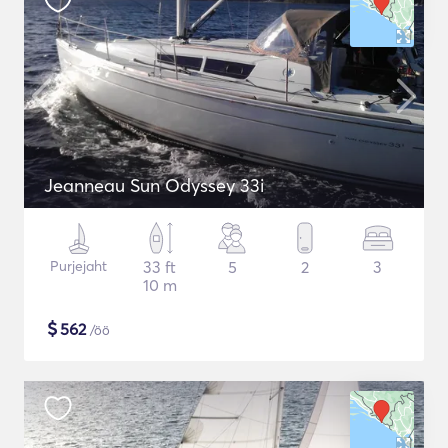
Jeanneau Sun Odyssey 33i
Purjejaht
33 ft
5
2
3
10 m
$
562
/öö