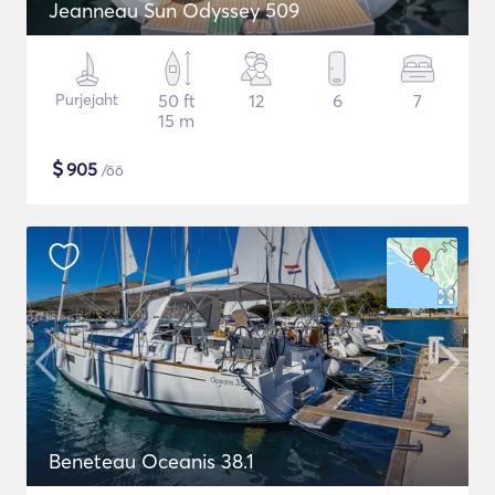
Jeanneau Sun Odyssey 509
Purjejaht
50 ft
12
6
7
15 m
$
905
/öö
Beneteau Oceanis 38.1