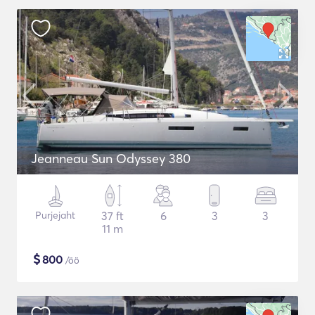
Jeanneau Sun Odyssey 380
Purjejaht
37 ft
6
3
3
11 m
$
800
/öö