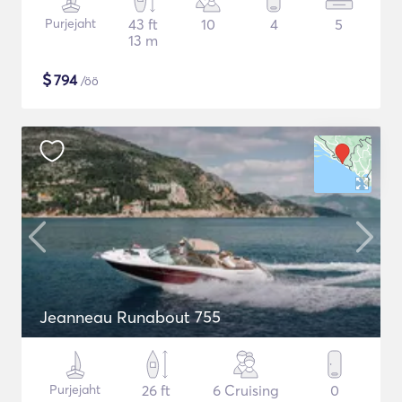
Purjejaht
43 ft
10
4
5
13 m
$
794
/öö
Jeanneau Runabout 755
Purjejaht
26 ft
6 Cruising
0