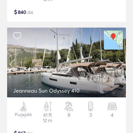
$
840
/öö
Jeanneau Sun Odyssey 410
Purjejaht
41 ft
8
3
4
12 m