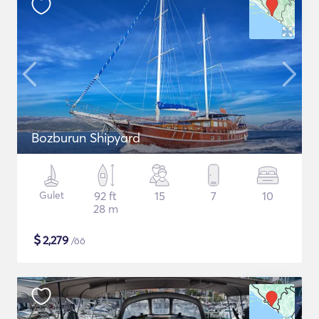
Bozburun Shipyard
Gulet
92 ft
15
7
10
28 m
$
2,279
/öö