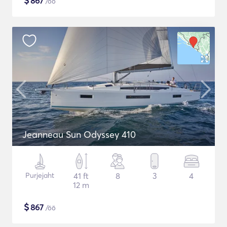
$
867
/öö
Jeanneau Sun Odyssey 410
Purjejaht
41 ft
8
3
4
12 m
$
867
/öö