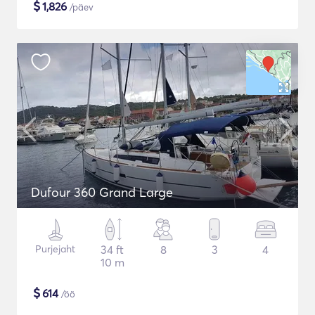
$
1,826
/päev
Dufour 360 Grand Large
Purjejaht
34 ft
8
3
4
10 m
$
614
/öö