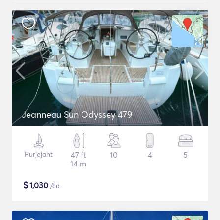
Jeanneau Sun Odyssey 479
Purjejaht
47 ft
10
4
5
14 m
$
1,030
/öö