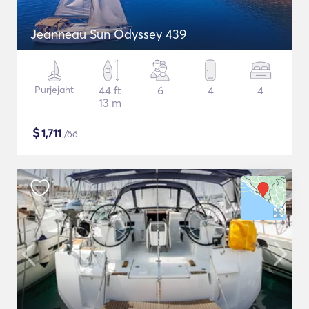
Jeanneau Sun Odyssey 439
Purjejaht
44 ft
6
4
4
13 m
$
1,711
/öö