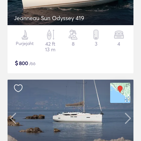
Jeanneau Sun Odyssey 419
Purjejaht
42 ft
8
3
4
13 m
$
800
/öö