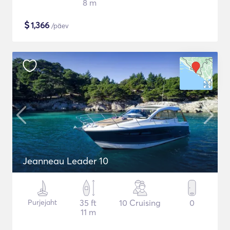
8 m
$
1,366
/päev
Jeanneau Leader 10
Purjejaht
35 ft
10 Cruising
0
11 m