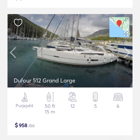
Dufour 512 Grand Large
Purjejaht
50 ft
12
5
6
15 m
$
958
/öö