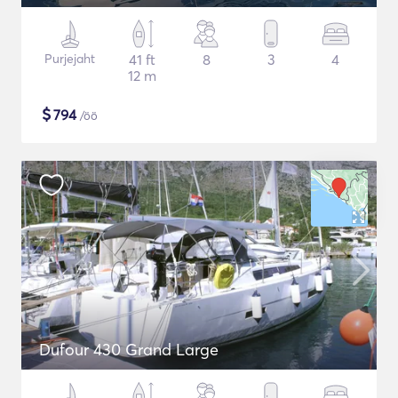
Purjejaht
41 ft
8
3
4
12 m
$
794
/öö
Dufour 430 Grand Large