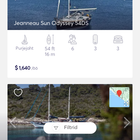
Jeanneau Sun Odyssey 54DS
Purjejaht
54 ft
6
3
3
16 m
$
1,640
/öö
Filtrid