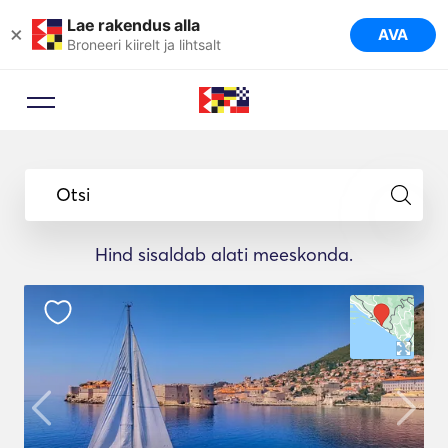
Lae rakendus alla
×
AVA
Broneeri kiirelt ja lihtsalt
Otsi
Hind sisaldab alati meeskonda.