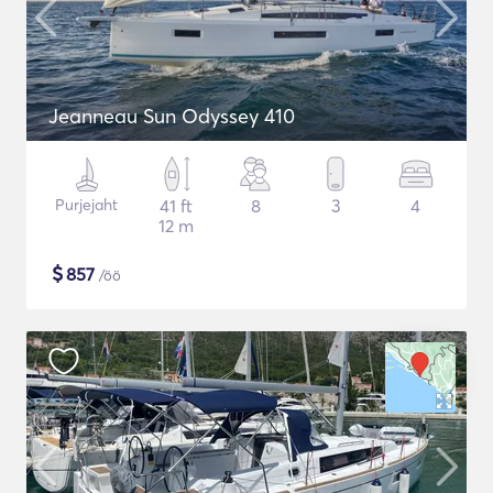
Jeanneau Sun Odyssey 410
Purjejaht
41 ft
8
3
4
12 m
$
857
/öö