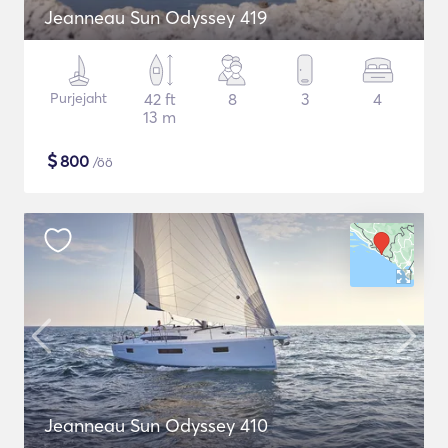
Jeanneau Sun Odyssey 419
Purjejaht
42 ft
8
3
4
13 m
$
800
/öö
Jeanneau Sun Odyssey 410