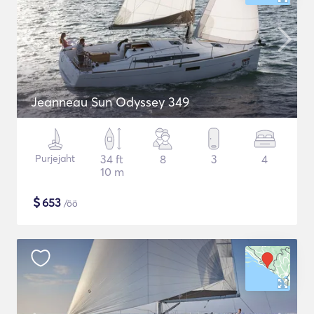
Jeanneau Sun Odyssey 349
Purjejaht
34 ft
8
3
4
10 m
$
653
/öö