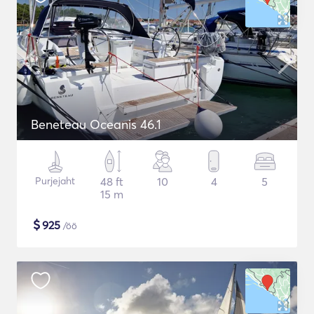
Beneteau Oceanis 46.1
Purjejaht
48 ft
10
4
5
15 m
$
925
/öö