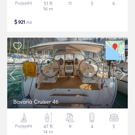
Purjejaht
51 ft
11
5
6
16 m
$
921
/öö
Bavaria Cruiser 46
Purjejaht
47 ft
9
4
5
14 m