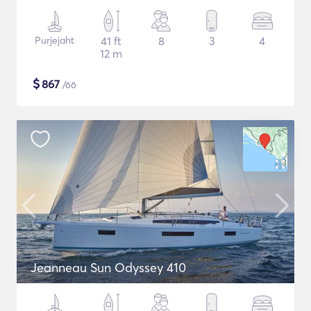
Purjejaht
41 ft
8
3
4
12 m
$
867
/öö
Jeanneau Sun Odyssey 410